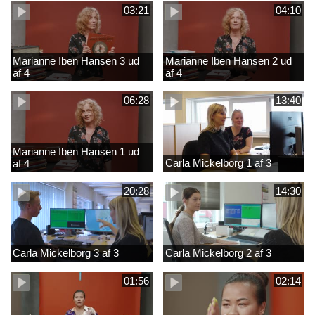
03:21
04:10
Marianne Iben Hansen 3 ud
Marianne Iben Hansen 2 ud
af 4
af 4
06:28
13:40
Marianne Iben Hansen 1 ud
Carla Mickelborg 1 af 3
af 4
20:28
14:30
Carla Mickelborg 3 af 3
Carla Mickelborg 2 af 3
01:56
02:14