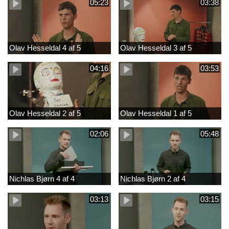
05:23
03:38
Olav Hesseldal 4 af 5
Olav Hesseldal 3 af 5
04:16
03:53
Olav Hesseldal 2 af 5
Olav Hesseldal 1 af 5
02:06
05:48
Nichlas Bjørn 4 af 4
Nichlas Bjørn 2 af 4
03:13
03:15