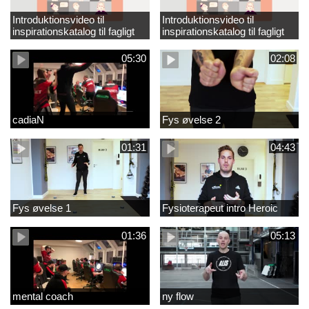
Introduktionsvideo til
Introduktionsvideo til
inspirationskatalog til fagligt
inspirationskatalog til fagligt
løft_tilrettet
løft
05:30
02:08
cadiaN
Fys øvelse 2
01:31
04:43
Fys øvelse 1
Fysioterapeut intro Heroic
01:36
05:13
mental coach
ny flow