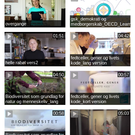
gsk_demokrati og
overgange
medborgerskab_OECD_Learnin
Compass 2030
01:51
04:42
fedtceller, gener og livets
helle rabøl vers2
kode_lang version
04:50
00:57
Biodiversitet som grundlag for
fedtceller, gener og livets
natur og menneskeliv_lang
kode_kort version
version
00:58
05:03
Biodiversitet som grundlag for