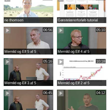
rie thomsen
Gæstelærerforløb tutorial
06:56
05:10
Mernild og Elf 5 af 5
Mernild og Elf 4 af 5
05:16
10:18
Mernild og Elf 3 af 5
Mernild og Elf 2 af 5
06:45
04:12