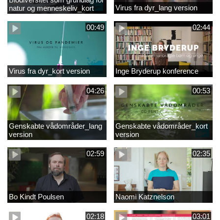
Virus fra dyr_lang version
natur og menneskeliv_kort
version
00:49
02:44
Virus fra dyr_kort version
Inge Bryderup konference
04:26
00:53
Genskabte vådområder_lang
Genskabte vådområder_kort
version
version
02:59
02:35
Bo Kindt Poulsen
Naomi Katznelson
02:18
03:01