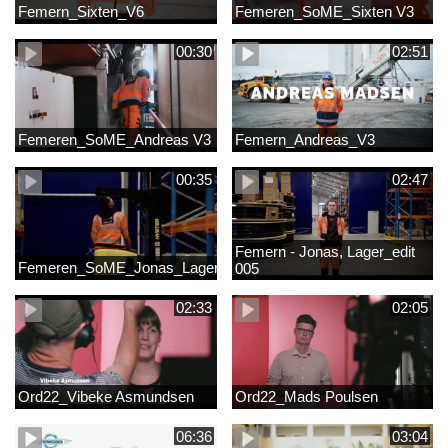
Femern_Sixten_V6
Femeren_SoME_Sixten V3
00:30
02:51
Femeren_SoME_Andreas V3
Femern_Andreas_V3
00:35
02:47
Femern - Jonas, Lager_edit
Femeren_SoME_Jonas_Lager
005
02:33
02:05
Ord22_Vibeke Asmundsen
Ord22_Mads Poulsen
06:36
03:04