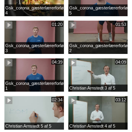
Gsk_corona_gæsterlærerforløb_Axelsen_del
Gsk_corona_gæsterlærerforløb_
4
5
01:20
01:53
Gsk_corona_gæsterlærerforløb_Axelsen_del
Gsk_corona_gæsterlærerforløb_
3
2
04:39
04:09
Gsk_corona_gæsterlærerforløb_Axelsen_del
Christian Arnstedt 3 af 5
1
02:34
03:12
Christian Arnstedt 5 af 5
Christian Arnstedt 4 af 5