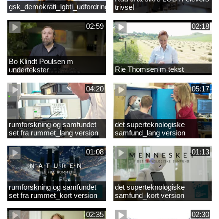
gsk_demokrati_lgbti_udfordringer
trivsel
02:59
02:18
Bo Klindt Poulsen m
Rie Thomsen m tekst
undertekster
04:20
05:17
rumforskning og samfundet
det superteknologiske
set fra rummet_lang version
samfund_lang version
01:08
01:13
rumforskning og samfundet
det superteknologiske
set fra rummet_kort version
samfund_kort version
02:35
02:30