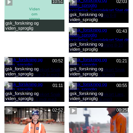
10:51
02:03
gsk_forskning og
viden_sproglig
gsk_forskning og
forståelse_Samtalekort Støt
viden_sproglig
dit barns første læsning 6-8
01:43
forståelse_Barnets sproglige
år.mp3
udvikling 0-10 år_samlet
film.mp4
gsk_forskning og
viden_sproglig
forståelse_Samtalekort Støt
dit barns fortsatte læsning 8-
00:52
01:21
10 år.mp3
gsk_forskning og
gsk_forskning og
viden_sproglig
viden_sproglig
forståelse_Samtalekort Snak
forståelse_Samtalekort Snak
med dit barn 6 mdr-2 år.mp3
med dit barn 2-6 år.mp3
01:11
00:55
gsk_forskning og
gsk_forskning og
viden_sproglig
viden_sproglig
forståelse_Samtalekort Snak
forståelse_Samtalekort Læs,
med din baby 0-6 mdr.mp3
lyt og skriv 3-6 år.mp3
02:52
00:25