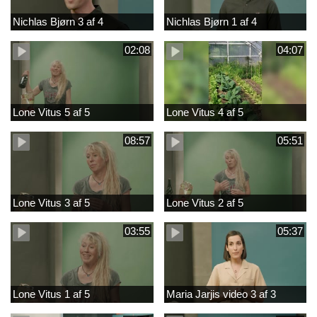
Nichlas Bjørn 3 af 4
Nichlas Bjørn 1 af 4
02:08
04:07
Lone Vitus 5 af 5
Lone Vitus 4 af 5
08:57
05:51
Lone Vitus 3 af 5
Lone Vitus 2 af 5
03:55
05:37
Lone Vitus 1 af 5
Maria Jarjis video 3 af 3