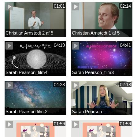
01:01
02:14
Christian Arnstedt 2 af 5
Christian Arnstedt 1 af 5
04:19
04:41
Sarah Pearson_film4
Sarah Pearson_film3
04:28
02:18
Sarah Pearson film 2
Sarah Pearson
01:59
01:59