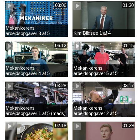
03:06
01:30
Mekanikerens
Kim Bildsøe 1 af 4
arbejdsopgaver 3 af 5
(lærepladssøgning)
06:12
01:15
Mekanikerens
Mekanikerens
arbejdsopgaver 4 af 5
arbejdsopgaver 5 af 5
(Frederik Vesti)
(Frederik Vesti)
03:28
03:17
Mekanikerens
Mekanikerens
arbejdsopgaver 1 af 5 (mads)
arbejdsopgaver 2 af 5
(magnus)
02:18
01:29