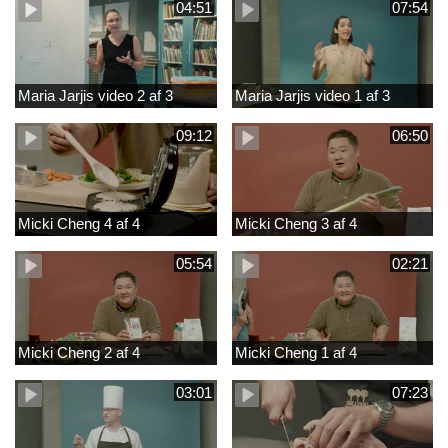
04:51
07:54
Maria Jarjis video 2 af 3
Maria Jarjis video 1 af 3
09:12
06:50
Micki Cheng 4 af 4
Micki Cheng 3 af 4
05:54
02:21
Micki Cheng 2 af 4
Micki Cheng 1 af 4
03:01
07:23