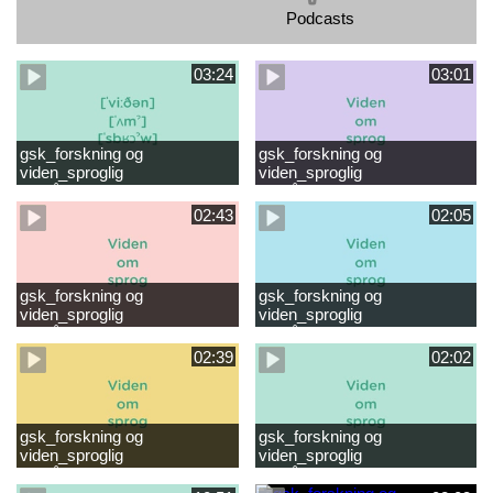
Podcasts
03:24
03:01
gsk_forskning og
gsk_forskning og
viden_sproglig
viden_sproglig
forståelse_VUC Rambøll
forståelse_Støt dit barns
læsevanskeligheder.mp4
første læsning 6-8 år.mp4
02:43
02:05
gsk_forskning og
gsk_forskning og
viden_sproglig
viden_sproglig
forståelse_Støt dit barns
forståelse_Snak med dit barn
fortsatte læsning 8-10 år.mp4
6 mdr-2 år.mp4
02:39
02:02
gsk_forskning og
gsk_forskning og
viden_sproglig
viden_sproglig
forståelse_Snak med dit barn
forståelse_Snak med din
2-6 år.mp4
baby 0-6 mdr.mp4