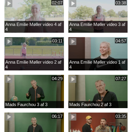
02:07
03:38
Anna Emilie Møller video 4 af
Anna Emilie Møller video 3 af
4
4
03:11
04:57
Anna Emilie Møller video 2 af
Anna Emilie Møller video 1 af
4
4
04:29
07:27
Mads Faurchou 3 af 3
Mads Faurchou 2 af 3
06:17
03:35