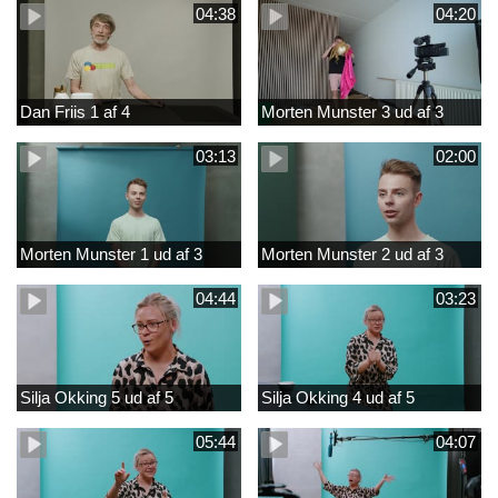
04:38
04:20
Dan Friis 1 af 4
Morten Munster 3 ud af 3
03:13
02:00
Morten Munster 1 ud af 3
Morten Munster 2 ud af 3
04:44
03:23
Silja Okking 5 ud af 5
Silja Okking 4 ud af 5
05:44
04:07