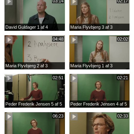
03:14
02:17
David Guldager 1 af 4
Maria Flyvbjerg 3 af 3
04:48
02:02
Maria Flyvbjerg 2 af 3
Maria Flyvbjerg 1 af 3
02:51
02:21
Peder Frederik Jensen 5 af 5
Peder Frederik Jensen 4 af 5
06:23
02:33