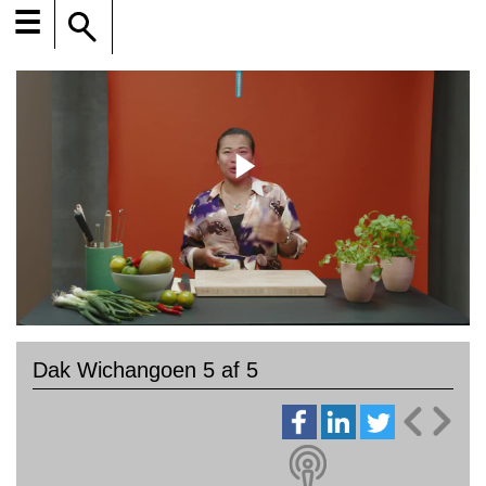
☰
Dak Wichangoen 5 af 5