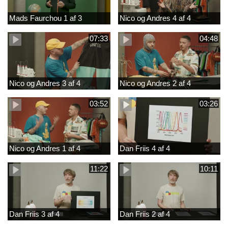
Mads Faurchou 1 af 3
Nico og Andres 4 af 4
07:33
04:48
Nico og Andres 3 af 4
Nico og Andres 2 af 4
03:52
03:26
Nico og Andres 1 af 4
Dan Friis 4 af 4
11:22
10:11
Dan Friis 3 af 4
Dan Friis 2 af 4