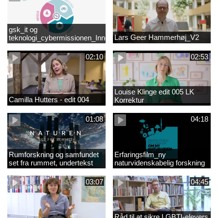
gsk_it og
Lars Geer Hammerhøj_V2
teknologi_cybermissionen_Innovationscirklen
02:10
02:53
Louise Klinge edit 005 LK
Camilla Hutters - edit 004
Korrektur
01:08
04:18
Rumforskning og samfundet
Erfaringsfilm_ny
set fra rummet, undertekst
naturvidenskabelig forskning
03:07
04:45
Råd til at sikre LGBTI-elevers