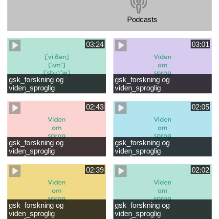
Podcasts
03:24
03:01
gsk_forskning og
gsk_forskning og
viden_sproglig
viden_sproglig
forståelse_VUC Rambøll
forståelse_Støt dit barns
læsevanskeligheder.mp4
første læsning 6-8 år.mp4
02:43
02:05
gsk_forskning og
gsk_forskning og
viden_sproglig
viden_sproglig
forståelse_Støt dit barns
forståelse_Snak med dit barn
fortsatte læsning 8-10 år.mp4
6 mdr-2 år.mp4
02:39
02:02
gsk_forskning og
gsk_forskning og
viden_sproglig
viden_sproglig