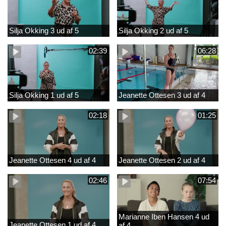
Silja Okking 3 ud af 5
Silja Okking 2 ud af 5
02:39
06:28
Silja Okking 1 ud af 5
Jeanette Ottesen 3 ud af 4
02:18
01:25
Jeanette Ottesen 4 ud af 4
Jeanette Ottesen 2 ud af 4
02:46
07:54
Marianne Iben Hansen 4 ud
Jeanette Ottesen 1 ud af 4
af 4