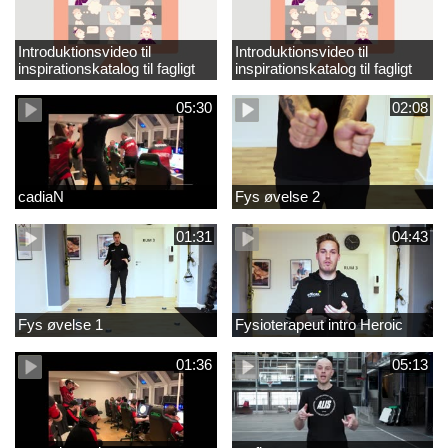
Introduktionsvideo til
Introduktionsvideo til
inspirationskatalog til fagligt
inspirationskatalog til fagligt
løft_tilrettet
løft
05:30
02:08
cadiaN
Fys øvelse 2
01:31
04:43
Fys øvelse 1
Fysioterapeut intro Heroic
01:36
05:13