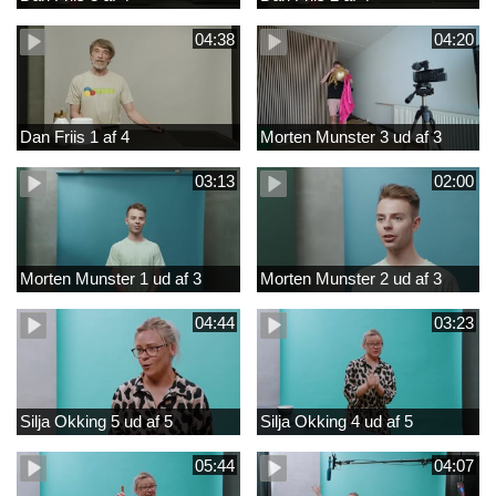
04:38
04:20
Dan Friis 1 af 4
Morten Munster 3 ud af 3
03:13
02:00
Morten Munster 1 ud af 3
Morten Munster 2 ud af 3
04:44
03:23
Silja Okking 5 ud af 5
Silja Okking 4 ud af 5
05:44
04:07