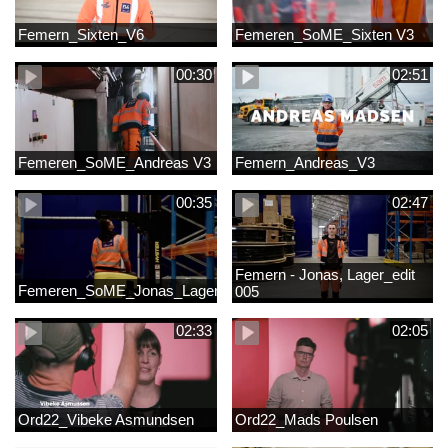
Femern_Sixten_V6
Femeren_SoME_Sixten V3
00:30
02:51
Femeren_SoME_Andreas V3
Femern_Andreas_V3
00:35
02:47
Femern - Jonas, Lager_edit
Femeren_SoME_Jonas_Lager
005
02:33
02:05
Ord22_Vibeke Asmundsen
Ord22_Mads Poulsen