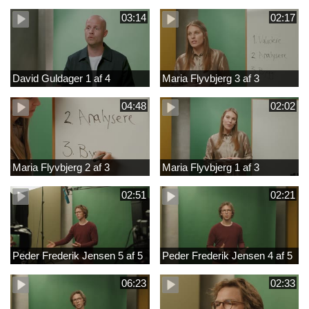
03:14
02:17
David Guldager 1 af 4
Maria Flyvbjerg 3 af 3
04:48
02:02
Maria Flyvbjerg 2 af 3
Maria Flyvbjerg 1 af 3
02:51
02:21
Peder Frederik Jensen 5 af 5
Peder Frederik Jensen 4 af 5
06:23
02:33