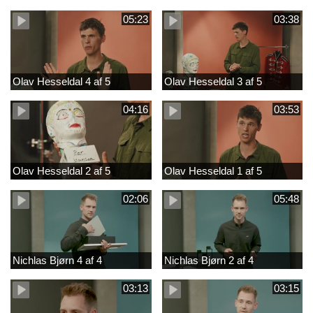
05:23
03:38
Olav Hesseldal 4 af 5
Olav Hesseldal 3 af 5
04:16
03:53
Olav Hesseldal 2 af 5
Olav Hesseldal 1 af 5
02:06
05:48
Nichlas Bjørn 4 af 4
Nichlas Bjørn 2 af 4
03:13
03:15