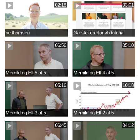
02:18
03:01
rie thomsen
Gæstelærerforløb tutorial
06:56
05:10
Mernild og Elf 5 af 5
Mernild og Elf 4 af 5
05:16
10:18
Mernild og Elf 3 af 5
Mernild og Elf 2 af 5
06:45
04:12