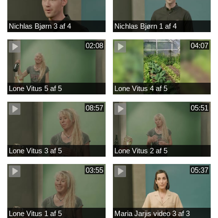
Nichlas Bjørn 3 af 4
Nichlas Bjørn 1 af 4
02:08
04:07
Lone Vitus 5 af 5
Lone Vitus 4 af 5
08:57
05:51
Lone Vitus 3 af 5
Lone Vitus 2 af 5
03:55
05:37
Lone Vitus 1 af 5
Maria Jarjis video 3 af 3