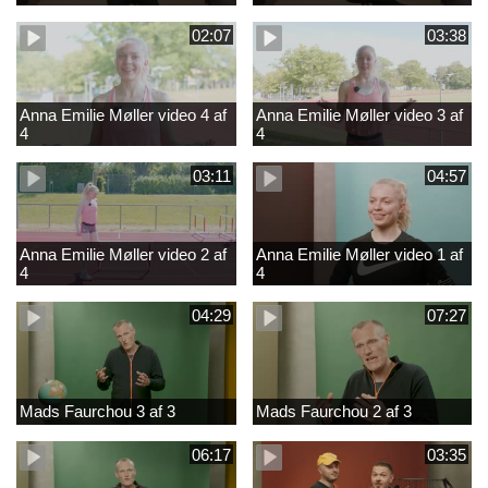
02:07
03:38
Anna Emilie Møller video 4 af
Anna Emilie Møller video 3 af
4
4
03:11
04:57
Anna Emilie Møller video 2 af
Anna Emilie Møller video 1 af
4
4
04:29
07:27
Mads Faurchou 3 af 3
Mads Faurchou 2 af 3
06:17
03:35