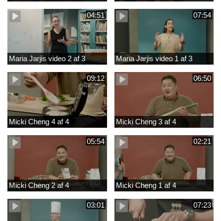
04:51
07:54
Maria Jarjis video 2 af 3
Maria Jarjis video 1 af 3
09:12
06:50
Micki Cheng 4 af 4
Micki Cheng 3 af 4
05:54
02:21
Micki Cheng 2 af 4
Micki Cheng 1 af 4
03:01
07:23