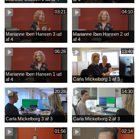
03:21
04:10
Marianne Iben Hansen 3 ud
Marianne Iben Hansen 2 ud
af 4
af 4
06:28
13:40
Marianne Iben Hansen 1 ud
Carla Mickelborg 1 af 3
af 4
20:28
14:30
Carla Mickelborg 3 af 3
Carla Mickelborg 2 af 3
01:56
02:14