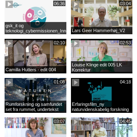
06:36
03:04
gsk_it og
Lars Geer Hammerhøj_V2
teknologi_cybermissionen_Innovationscirklen
02:10
02:53
Louise Klinge edit 005 LK
Camilla Hutters - edit 004
Korrektur
01:08
04:18
Rumforskning og samfundet
Erfaringsfilm_ny
set fra rummet, undertekst
naturvidenskabelig forskning
03:07
04:45