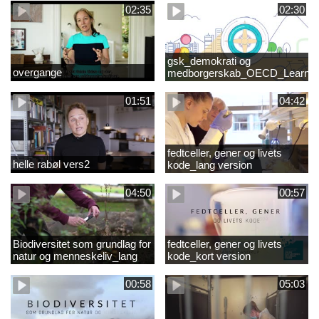
02:35
02:30
gsk_demokrati og
overgange
medborgerskab_OECD_Learnin
Compass 2030
01:51
04:42
fedtceller, gener og livets
helle rabøl vers2
kode_lang version
04:50
00:57
Biodiversitet som grundlag for
fedtceller, gener og livets
natur og menneskeliv_lang
kode_kort version
version
00:58
05:03