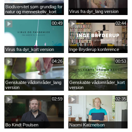
Biodiversitet som grundlag for
Virus fra dyr_lang version
natur og menneskeliv_kort
version
00:49
02:44
Virus fra dyr_kort version
Inge Bryderup konference
04:26
00:53
Genskabte vådområder_lang
Genskabte vådområder_kort
version
version
02:59
02:35
Bo Kindt Poulsen
Naomi Katznelson