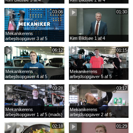
03:06
01:30
Mekanikerens
Kim Bildsøe 1 af 4
arbejdsopgaver 3 af 5
(lærepladssøgning)
06:12
01:15
Mekanikerens
Mekanikerens
arbejdsopgaver 4 af 5
arbejdsopgaver 5 af 5
(Frederik Vesti)
(Frederik Vesti)
03:28
03:17
Mekanikerens
Mekanikerens
arbejdsopgaver 1 af 5 (mads)
arbejdsopgaver 2 af 5
(magnus)
02:18
01:29