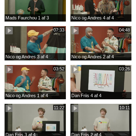
Mads Faurchou 1 af 3
Nico og Andres 4 af 4
07:33
04:48
Nico og Andres 3 af 4
Nico og Andres 2 af 4
03:52
03:26
Nico og Andres 1 af 4
Dan Friis 4 af 4
11:22
10:11
Dan Friis 3 af 4
Dan Friis 2 af 4