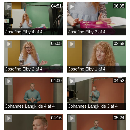
04:51
06:05
Josefine Eiby 4 af 4
Josefine Eiby 3 af 4
05:05
02:58
Josefine Eiby 2 af 4
Josefine Eiby 1 af 4
04:00
04:52
Johannes Langkilde 4 af 4
Johannes Langkilde 3 af 4
04:16
05:24