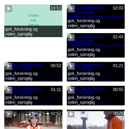
forståelse_Snak med dit barn
forståelse_Snak med din
2-6 år.mp4
baby 0-6 mdr.mp4
10:51
02:03
gsk_forskning og
viden_sproglig
gsk_forskning og
forståelse_Samtalekort Støt
viden_sproglig
dit barns første læsning 6-8
01:43
forståelse_Barnets sproglige
år.mp3
udvikling 0-10 år_samlet
film.mp4
gsk_forskning og
viden_sproglig
forståelse_Samtalekort Støt
dit barns fortsatte læsning 8-
00:52
01:21
10 år.mp3
gsk_forskning og
gsk_forskning og
viden_sproglig
viden_sproglig
forståelse_Samtalekort Snak
forståelse_Samtalekort Snak
med dit barn 6 mdr-2 år.mp3
med dit barn 2-6 år.mp3
01:11
00:55
gsk_forskning og
gsk_forskning og
viden_sproglig
viden_sproglig
forståelse_Samtalekort Snak
forståelse_Samtalekort Læs,
med din baby 0-6 mdr.mp3
lyt og skriv 3-6 år.mp3
02:52
00:25