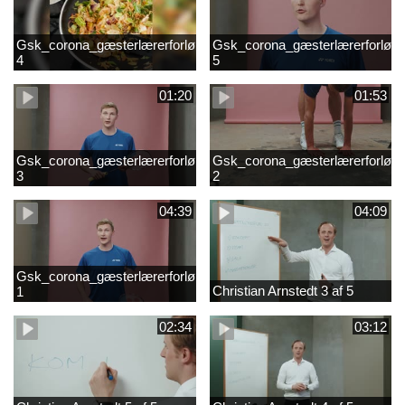
Gsk_corona_gæsterlærerforløb_Axelsen_del
Gsk_corona_gæsterlærerforløb_
4
5
01:20
01:53
Gsk_corona_gæsterlærerforløb_Axelsen_del
Gsk_corona_gæsterlærerforløb_
3
2
04:39
04:09
Gsk_corona_gæsterlærerforløb_Axelsen_del
Christian Arnstedt 3 af 5
1
02:34
03:12