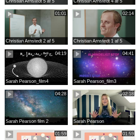
Christian Arnstedt 5 af 5
Christian Arnstedt 4 af 5
01:01
02:14
Christian Arnstedt 2 af 5
Christian Arnstedt 1 af 5
04:19
04:41
Sarah Pearson_film4
Sarah Pearson_film3
04:28
02:18
Sarah Pearson film 2
Sarah Pearson
01:59
01:59