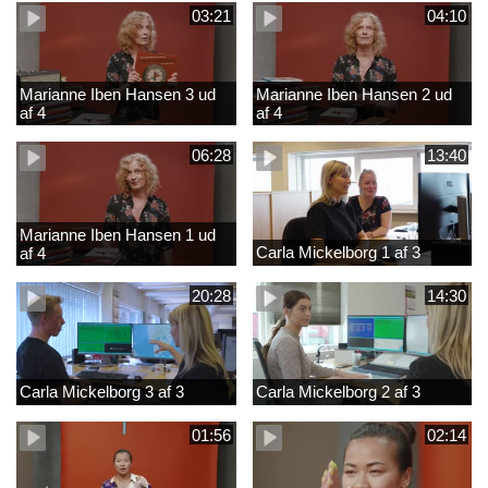
03:21
04:10
Marianne Iben Hansen 3 ud
Marianne Iben Hansen 2 ud
af 4
af 4
06:28
13:40
Marianne Iben Hansen 1 ud
Carla Mickelborg 1 af 3
af 4
20:28
14:30
Carla Mickelborg 3 af 3
Carla Mickelborg 2 af 3
01:56
02:14