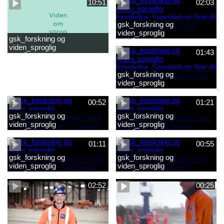
10:51
02:03
gsk_forskning og
viden_sproglig
gsk_forskning og
forståelse_Samtalekort Støt
viden_sproglig
dit barns første læsning 6-8
01:43
forståelse_Barnets sproglige
år.mp3
udvikling 0-10 år_samlet
film.mp4
gsk_forskning og
viden_sproglig
forståelse_Samtalekort Støt
dit barns fortsatte læsning 8-
00:52
01:21
10 år.mp3
gsk_forskning og
gsk_forskning og
viden_sproglig
viden_sproglig
forståelse_Samtalekort Snak
forståelse_Samtalekort Snak
med dit barn 6 mdr-2 år.mp3
med dit barn 2-6 år.mp3
01:11
00:55
gsk_forskning og
gsk_forskning og
viden_sproglig
viden_sproglig
forståelse_Samtalekort Snak
forståelse_Samtalekort Læs,
med din baby 0-6 mdr.mp3
lyt og skriv 3-6 år.mp3
02:52
00:25