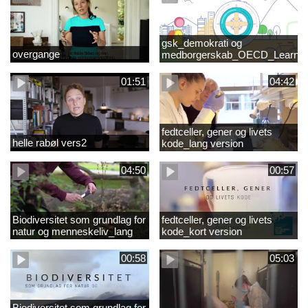
gsk_demokrati og
overgange
medborgerskab_OECD_Learnin
Compass 2030
01:51
04:42
fedtceller, gener og livets
helle rabøl vers2
kode_lang version
04:50
00:57
Biodiversitet som grundlag for
fedtceller, gener og livets
natur og menneskeliv_lang
kode_kort version
version
00:58
05:03
Biodiversitet som grundlag for