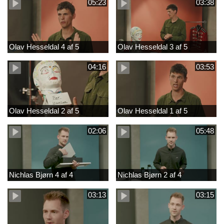
05:23
03:38
Olav Hesseldal 4 af 5
Olav Hesseldal 3 af 5
04:16
03:53
Olav Hesseldal 2 af 5
Olav Hesseldal 1 af 5
02:06
05:48
Nichlas Bjørn 4 af 4
Nichlas Bjørn 2 af 4
03:13
03:15