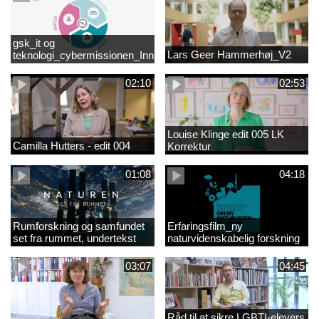
gsk_it og
Lars Geer Hammerhøj_V2
teknologi_cybermissionen_Innovationscirklen
02:10
02:53
Louise Klinge edit 005 LK
Camilla Hutters - edit 004
Korrektur
01:08
04:18
Rumforskning og samfundet
Erfaringsfilm_ny
set fra rummet, undertekst
naturvidenskabelig forskning
03:07
04:45
Råd til at sikre LGBTI-elevers