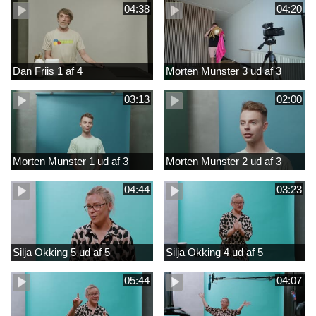
04:38
04:20
Dan Friis 1 af 4
Morten Munster 3 ud af 3
03:13
02:00
Morten Munster 1 ud af 3
Morten Munster 2 ud af 3
04:44
03:23
Silja Okking 5 ud af 5
Silja Okking 4 ud af 5
05:44
04:07