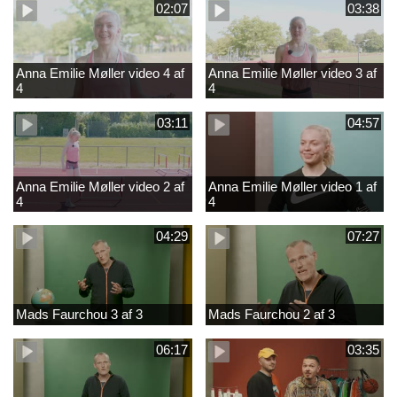
02:07
03:38
Anna Emilie Møller video 4 af
Anna Emilie Møller video 3 af
4
4
03:11
04:57
Anna Emilie Møller video 2 af
Anna Emilie Møller video 1 af
4
4
04:29
07:27
Mads Faurchou 3 af 3
Mads Faurchou 2 af 3
06:17
03:35