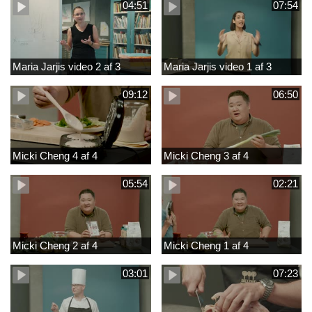
04:51
07:54
Maria Jarjis video 2 af 3
Maria Jarjis video 1 af 3
09:12
06:50
Micki Cheng 4 af 4
Micki Cheng 3 af 4
05:54
02:21
Micki Cheng 2 af 4
Micki Cheng 1 af 4
03:01
07:23