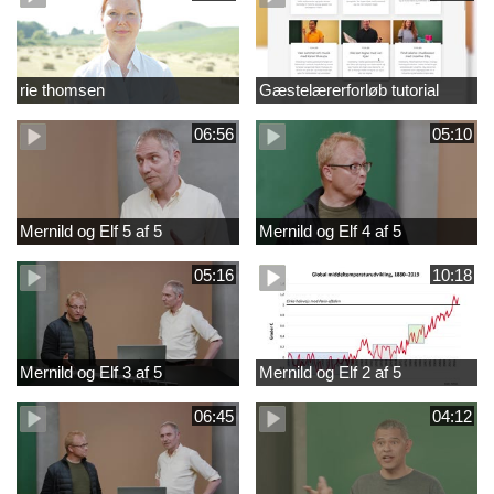
rie thomsen
Gæstelærerforløb tutorial
06:56
05:10
Mernild og Elf 5 af 5
Mernild og Elf 4 af 5
05:16
10:18
Mernild og Elf 3 af 5
Mernild og Elf 2 af 5
06:45
04:12