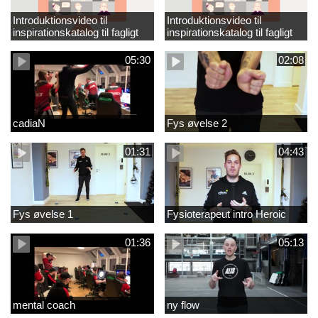
Introduktionsvideo til
Introduktionsvideo til
inspirationskatalog til fagligt
inspirationskatalog til fagligt
løft_tilrettet
løft
05:30
02:08
cadiaN
Fys øvelse 2
01:31
04:43
Fys øvelse 1
Fysioterapeut intro Heroic
01:36
05:13
mental coach
ny flow