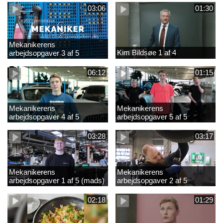
03:06
01:30
Mekanikerens
Kim Bildsøe 1 af 4
arbejdsopgaver 3 af 5
(lærepladssøgning)
06:12
01:15
Mekanikerens
Mekanikerens
arbejdsopgaver 4 af 5
arbejdsopgaver 5 af 5
(Frederik Vesti)
(Frederik Vesti)
03:28
03:17
Mekanikerens
Mekanikerens
arbejdsopgaver 1 af 5 (mads)
arbejdsopgaver 2 af 5
(magnus)
02:18
01:29