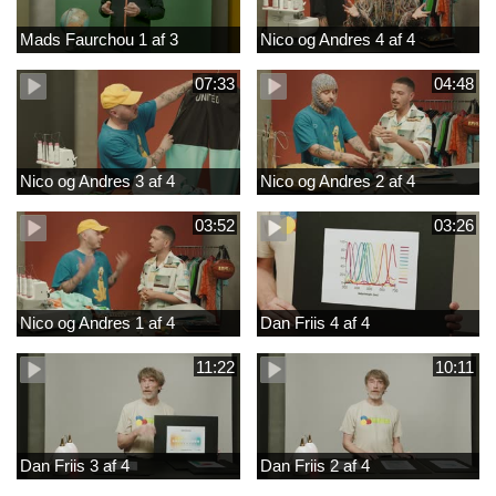
Mads Faurchou 1 af 3
Nico og Andres 4 af 4
07:33
04:48
Nico og Andres 3 af 4
Nico og Andres 2 af 4
03:52
03:26
Nico og Andres 1 af 4
Dan Friis 4 af 4
11:22
10:11
Dan Friis 3 af 4
Dan Friis 2 af 4