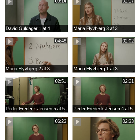
03:14
02:17
David Guldager 1 af 4
Maria Flyvbjerg 3 af 3
04:48
02:02
Maria Flyvbjerg 2 af 3
Maria Flyvbjerg 1 af 3
02:51
02:21
Peder Frederik Jensen 5 af 5
Peder Frederik Jensen 4 af 5
06:23
02:33