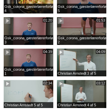
Gsk_corona_gæsterlærerforløb_Axelsen_del
Gsk_corona_gæsterlærerforløb_
4
5
01:20
01:53
Gsk_corona_gæsterlærerforløb_Axelsen_del
Gsk_corona_gæsterlærerforløb_
3
2
04:39
04:09
Gsk_corona_gæsterlærerforløb_Axelsen_del
Christian Arnstedt 3 af 5
1
02:34
03:12
Christian Arnstedt 5 af 5
Christian Arnstedt 4 af 5