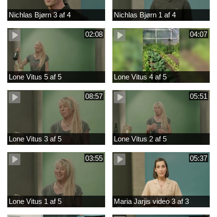
Nichlas Bjørn 3 af 4
Nichlas Bjørn 1 af 4
02:08
04:07
Lone Vitus 5 af 5
Lone Vitus 4 af 5
08:57
05:51
Lone Vitus 3 af 5
Lone Vitus 2 af 5
03:55
05:37
Lone Vitus 1 af 5
Maria Jarjis video 3 af 3