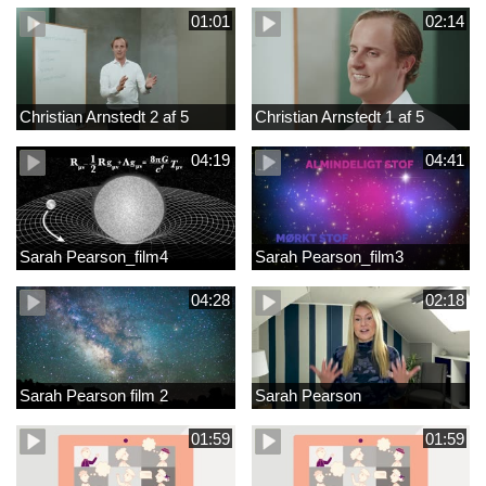
01:01
02:14
Christian Arnstedt 2 af 5
Christian Arnstedt 1 af 5
04:19
04:41
Sarah Pearson_film4
Sarah Pearson_film3
04:28
02:18
Sarah Pearson film 2
Sarah Pearson
01:59
01:59