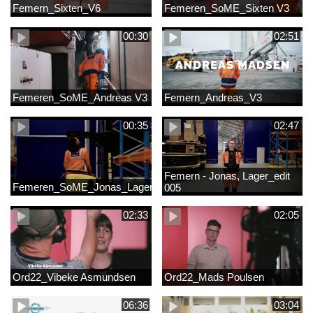
Femern_Sixten_V6
Femeren_SoME_Sixten V3
00:30
02:51
Femeren_SoME_Andreas V3
Femern_Andreas_V3
00:35
02:47
Femern - Jonas, Lager_edit
Femeren_SoME_Jonas_Lager
005
02:33
02:05
Ord22_Vibeke Asmundsen
Ord22_Mads Poulsen
06:36
03:04