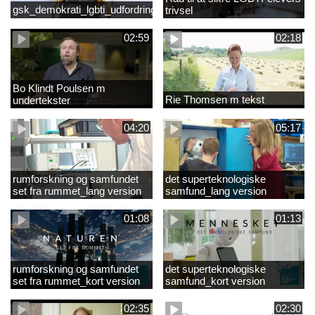
gsk_demokrati_lgbti_udfordringer
trivsel
02:59
02:18
Bo Klindt Poulsen m
Rie Thomsen m tekst
undertekster
04:20
05:17
rumforskning og samfundet
det superteknologiske
set fra rummet_lang version
samfund_lang version
01:08
01:13
rumforskning og samfundet
det superteknologiske
set fra rummet_kort version
samfund_kort version
02:35
02:30