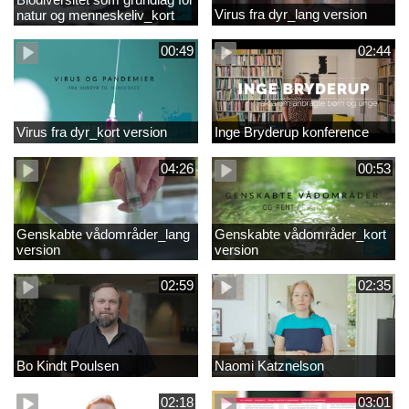
Virus fra dyr_lang version
natur og menneskeliv_kort
version
00:49
02:44
Virus fra dyr_kort version
Inge Bryderup konference
04:26
00:53
Genskabte vådområder_lang
Genskabte vådområder_kort
version
version
02:59
02:35
Bo Kindt Poulsen
Naomi Katznelson
02:18
03:01