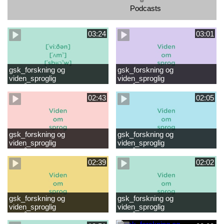
Podcasts
03:24
03:01
gsk_forskning og
gsk_forskning og
viden_sproglig
viden_sproglig
forståelse_VUC Rambøll
forståelse_Støt dit barns
læsevanskeligheder.mp4
første læsning 6-8 år.mp4
02:43
02:05
gsk_forskning og
gsk_forskning og
viden_sproglig
viden_sproglig
forståelse_Støt dit barns
forståelse_Snak med dit barn
fortsatte læsning 8-10 år.mp4
6 mdr-2 år.mp4
02:39
02:02
gsk_forskning og
gsk_forskning og
viden_sproglig
viden_sproglig
forståelse_Snak med dit barn
forståelse_Snak med din
2-6 år.mp4
baby 0-6 mdr.mp4