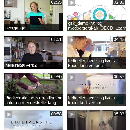
02:35
02:30
gsk_demokrati og
overgange
medborgerskab_OECD_Learnin
Compass 2030
01:51
04:42
fedtceller, gener og livets
helle rabøl vers2
kode_lang version
04:50
00:57
Biodiversitet som grundlag for
fedtceller, gener og livets
natur og menneskeliv_lang
kode_kort version
version
00:58
05:03