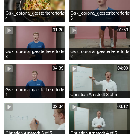
Gsk_corona_gæsterlærerforløb_Axelsen_del
Gsk_corona_gæsterlærerforløb_
4
5
01:20
01:53
Gsk_corona_gæsterlærerforløb_Axelsen_del
Gsk_corona_gæsterlærerforløb_
3
2
04:39
04:09
Gsk_corona_gæsterlærerforløb_Axelsen_del
Christian Arnstedt 3 af 5
1
02:34
03:12
Christian Arnstedt 5 af 5
Christian Arnstedt 4 af 5