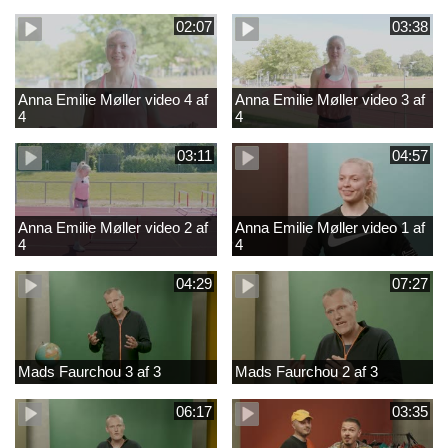
02:07
03:38
Anna Emilie Møller video 4 af
Anna Emilie Møller video 3 af
4
4
03:11
04:57
Anna Emilie Møller video 2 af
Anna Emilie Møller video 1 af
4
4
04:29
07:27
Mads Faurchou 3 af 3
Mads Faurchou 2 af 3
06:17
03:35