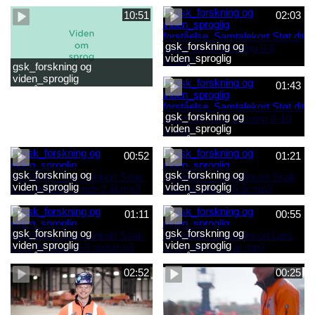
2-6 år.mp4
baby 0-6 mdr.mp4
10:51
02:03
gsk_forskning og
viden_sproglig
gsk_forskning og
forståelse_Samtalekort Støt
viden_sproglig
dit barns første læsning 6-8
01:43
forståelse_Barnets sproglige
år.mp3
udvikling 0-10 år_samlet
film.mp4
gsk_forskning og
viden_sproglig
forståelse_Samtalekort Støt
dit barns fortsatte læsning 8-
00:52
01:21
10 år.mp3
gsk_forskning og
gsk_forskning og
viden_sproglig
viden_sproglig
forståelse_Samtalekort Snak
forståelse_Samtalekort Snak
med dit barn 6 mdr-2 år.mp3
med dit barn 2-6 år.mp3
01:11
00:55
gsk_forskning og
gsk_forskning og
viden_sproglig
viden_sproglig
forståelse_Samtalekort Snak
forståelse_Samtalekort Læs,
med din baby 0-6 mdr.mp3
lyt og skriv 3-6 år.mp3
02:52
00:25