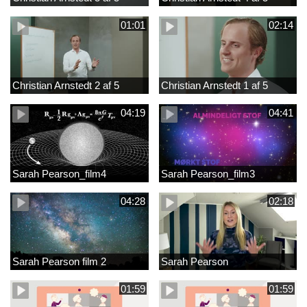
01:01
02:14
Christian Arnstedt 2 af 5
Christian Arnstedt 1 af 5
04:19
04:41
Sarah Pearson_film4
Sarah Pearson_film3
04:28
02:18
Sarah Pearson film 2
Sarah Pearson
01:59
01:59