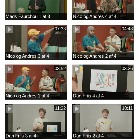
Mads Faurchou 1 af 3
Nico og Andres 4 af 4
07:33
04:48
Nico og Andres 3 af 4
Nico og Andres 2 af 4
03:52
03:26
Nico og Andres 1 af 4
Dan Friis 4 af 4
11:22
10:11
Dan Friis 3 af 4
Dan Friis 2 af 4