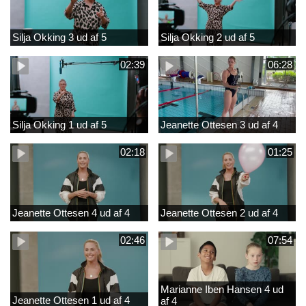
Silja Okking 3 ud af 5
Silja Okking 2 ud af 5
02:39
06:28
Silja Okking 1 ud af 5
Jeanette Ottesen 3 ud af 4
02:18
01:25
Jeanette Ottesen 4 ud af 4
Jeanette Ottesen 2 ud af 4
02:46
07:54
Marianne Iben Hansen 4 ud
Jeanette Ottesen 1 ud af 4
af 4