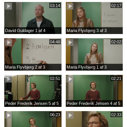
03:14
02:17
David Guldager 1 af 4
Maria Flyvbjerg 3 af 3
04:48
02:02
Maria Flyvbjerg 2 af 3
Maria Flyvbjerg 1 af 3
02:51
02:21
Peder Frederik Jensen 5 af 5
Peder Frederik Jensen 4 af 5
06:23
02:33