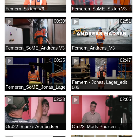
Femern_Sixten_V6
Femeren_SoME_Sixten V3
00:30
02:51
Femeren_SoME_Andreas V3
Femern_Andreas_V3
00:35
02:47
Femern - Jonas, Lager_edit
Femeren_SoME_Jonas_Lager
005
02:33
02:05
Ord22_Vibeke Asmundsen
Ord22_Mads Poulsen