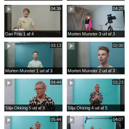
04:38
04:20
Dan Friis 1 af 4
Morten Munster 3 ud af 3
03:13
02:00
Morten Munster 1 ud af 3
Morten Munster 2 ud af 3
04:44
03:23
Silja Okking 5 ud af 5
Silja Okking 4 ud af 5
05:44
04:07