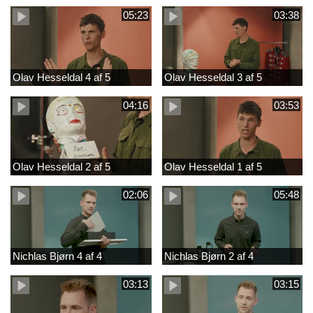
05:23
03:38
Olav Hesseldal 4 af 5
Olav Hesseldal 3 af 5
04:16
03:53
Olav Hesseldal 2 af 5
Olav Hesseldal 1 af 5
02:06
05:48
Nichlas Bjørn 4 af 4
Nichlas Bjørn 2 af 4
03:13
03:15