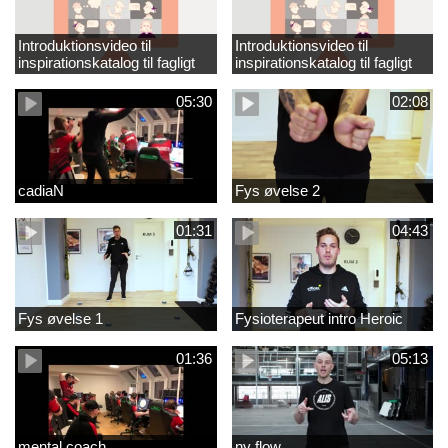
Introduktionsvideo til
Introduktionsvideo til
inspirationskatalog til fagligt
inspirationskatalog til fagligt
løft_tilrettet
løft
05:30
02:08
cadiaN
Fys øvelse 2
01:31
04:43
Fys øvelse 1
Fysioterapeut intro Heroic
01:36
05:13
mental coach
ny flow