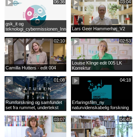
06:36
03:04
gsk_it og
Lars Geer Hammerhøj_V2
teknologi_cybermissionen_Innovationscirklen
02:10
02:53
Louise Klinge edit 005 LK
Camilla Hutters - edit 004
Korrektur
01:08
04:18
Rumforskning og samfundet
Erfaringsfilm_ny
set fra rummet, undertekst
naturvidenskabelig forskning
03:07
04:45