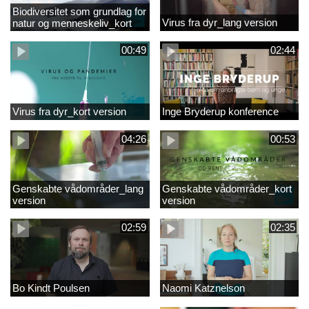
Biodiversitet som grundlag for
Virus fra dyr_lang version
natur og menneskeliv_kort
version
00:49
02:44
Virus fra dyr_kort version
Inge Bryderup konference
04:26
00:53
Genskabte vådområder_lang
Genskabte vådområder_kort
version
version
02:59
02:35
Bo Kindt Poulsen
Naomi Katznelson