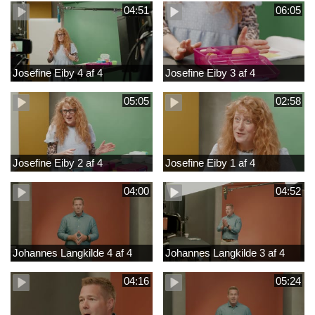
04:51
06:05
Josefine Eiby 4 af 4
Josefine Eiby 3 af 4
05:05
02:58
Josefine Eiby 2 af 4
Josefine Eiby 1 af 4
04:00
04:52
Johannes Langkilde 4 af 4
Johannes Langkilde 3 af 4
04:16
05:24