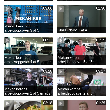
03:06
01:30
Mekanikerens
Kim Bildsøe 1 af 4
arbejdsopgaver 3 af 5
(lærepladssøgning)
06:12
01:15
Mekanikerens
Mekanikerens
arbejdsopgaver 4 af 5
arbejdsopgaver 5 af 5
(Frederik Vesti)
(Frederik Vesti)
03:28
03:17
Mekanikerens
Mekanikerens
arbejdsopgaver 1 af 5 (mads)
arbejdsopgaver 2 af 5
(magnus)
02:18
01:29