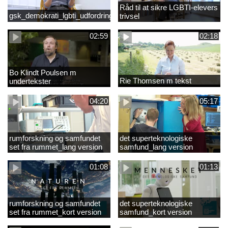
Råd til at sikre LGBTI-elevers
gsk_demokrati_lgbti_udfordringer
trivsel
02:59
02:18
Bo Klindt Poulsen m
Rie Thomsen m tekst
undertekster
04:20
05:17
rumforskning og samfundet
det superteknologiske
set fra rummet_lang version
samfund_lang version
01:08
01:13
rumforskning og samfundet
det superteknologiske
set fra rummet_kort version
samfund_kort version