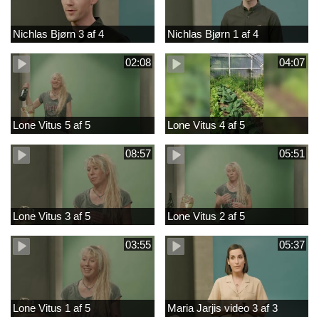
Nichlas Bjørn 3 af 4
Nichlas Bjørn 1 af 4
02:08
04:07
Lone Vitus 5 af 5
Lone Vitus 4 af 5
08:57
05:51
Lone Vitus 3 af 5
Lone Vitus 2 af 5
03:55
05:37
Lone Vitus 1 af 5
Maria Jarjis video 3 af 3