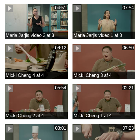
04:51
07:54
Maria Jarjis video 2 af 3
Maria Jarjis video 1 af 3
09:12
06:50
Micki Cheng 4 af 4
Micki Cheng 3 af 4
05:54
02:21
Micki Cheng 2 af 4
Micki Cheng 1 af 4
03:01
07:23