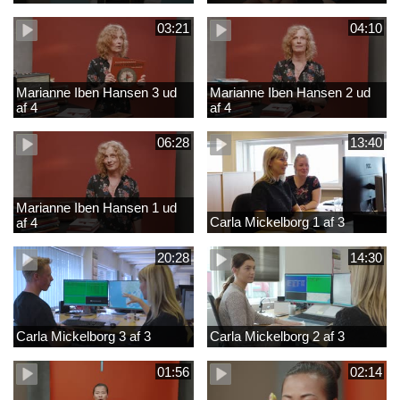
03:21
04:10
Marianne Iben Hansen 3 ud
Marianne Iben Hansen 2 ud
af 4
af 4
06:28
13:40
Marianne Iben Hansen 1 ud
Carla Mickelborg 1 af 3
af 4
20:28
14:30
Carla Mickelborg 3 af 3
Carla Mickelborg 2 af 3
01:56
02:14