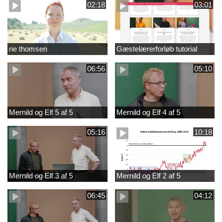
02:18
03:01
rie thomsen
Gæstelærerforløb tutorial
06:56
05:10
Mernild og Elf 5 af 5
Mernild og Elf 4 af 5
05:16
10:18
Mernild og Elf 3 af 5
Mernild og Elf 2 af 5
06:45
04:12