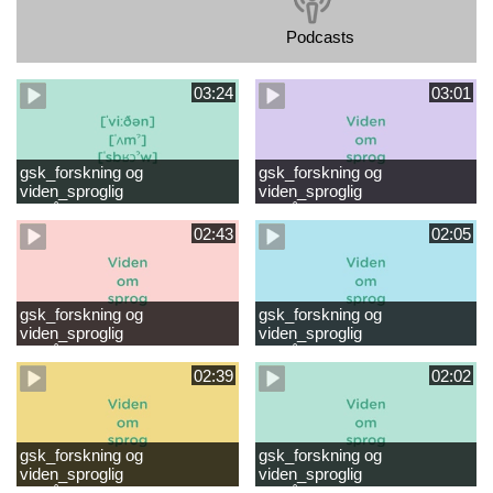
Podcasts
03:24
03:01
gsk_forskning og
gsk_forskning og
viden_sproglig
viden_sproglig
forståelse_VUC Rambøll
forståelse_Støt dit barns
læsevanskeligheder.mp4
første læsning 6-8 år.mp4
02:43
02:05
gsk_forskning og
gsk_forskning og
viden_sproglig
viden_sproglig
forståelse_Støt dit barns
forståelse_Snak med dit barn
fortsatte læsning 8-10 år.mp4
6 mdr-2 år.mp4
02:39
02:02
gsk_forskning og
gsk_forskning og
viden_sproglig
viden_sproglig
forståelse_Snak med dit barn
forståelse_Snak med din