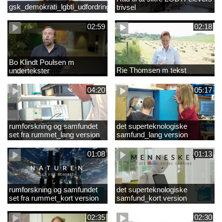
gsk_demokrati_lgbti_udfordringer
trivsel
02:59
02:18
Bo Klindt Poulsen m
Rie Thomsen m tekst
undertekster
04:20
05:17
rumforskning og samfundet
det superteknologiske
set fra rummet_lang version
samfund_lang version
01:08
01:13
rumforskning og samfundet
det superteknologiske
set fra rummet_kort version
samfund_kort version
02:35
02:30