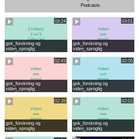
Podcasts
03:24
03:01
gsk_forskning og
gsk_forskning og
viden_sproglig
viden_sproglig
forståelse_VUC Rambøll
forståelse_Støt dit barns
læsevanskeligheder.mp4
første læsning 6-8 år.mp4
02:43
02:05
gsk_forskning og
gsk_forskning og
viden_sproglig
viden_sproglig
forståelse_Støt dit barns
forståelse_Snak med dit barn
fortsatte læsning 8-10 år.mp4
6 mdr-2 år.mp4
02:39
02:02
gsk_forskning og
gsk_forskning og
viden_sproglig
viden_sproglig
forståelse_Snak med dit barn
forståelse_Snak med din
2-6 år.mp4
baby 0-6 mdr.mp4