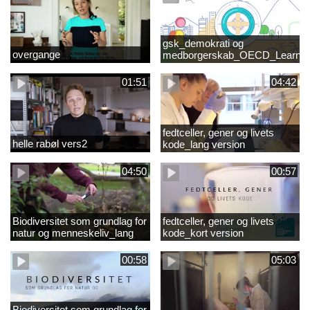
gsk_demokrati og
overgange
medborgerskab_OECD_Learnin
Compass 2030
01:51
04:42
fedtceller, gener og livets
helle rabøl vers2
kode_lang version
04:50
00:57
Biodiversitet som grundlag for
fedtceller, gener og livets
natur og menneskeliv_lang
kode_kort version
version
00:58
05:03
Biodiversitet som grundlag for