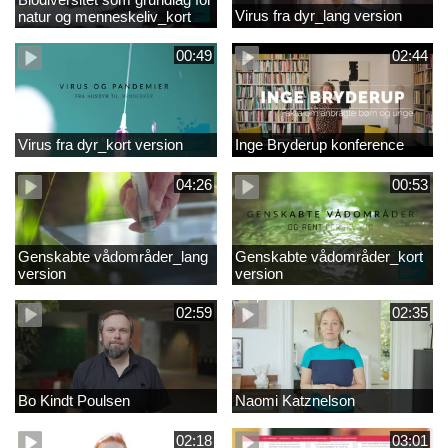
Virus fra dyr_lang version
natur og menneskeliv_kort
version
00:49
02:44
Virus fra dyr_kort version
Inge Bryderup konference
04:26
00:53
Genskabte vådområder_lang
Genskabte vådområder_kort
version
version
02:59
02:35
Bo Kindt Poulsen
Naomi Katznelson
02:18
03:01