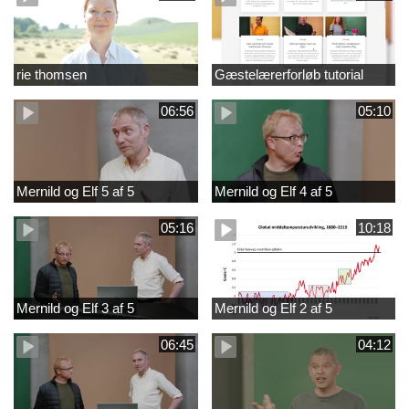
rie thomsen
Gæstelærerforløb tutorial
06:56
05:10
Mernild og Elf 5 af 5
Mernild og Elf 4 af 5
05:16
10:18
Mernild og Elf 3 af 5
Mernild og Elf 2 af 5
06:45
04:12