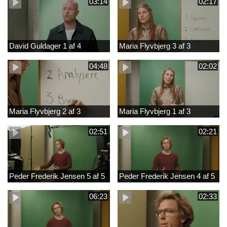
03:14
02:17
David Guldager 1 af 4
Maria Flyvbjerg 3 af 3
04:48
02:02
Maria Flyvbjerg 2 af 3
Maria Flyvbjerg 1 af 3
02:51
02:21
Peder Frederik Jensen 5 af 5
Peder Frederik Jensen 4 af 5
06:23
02:33