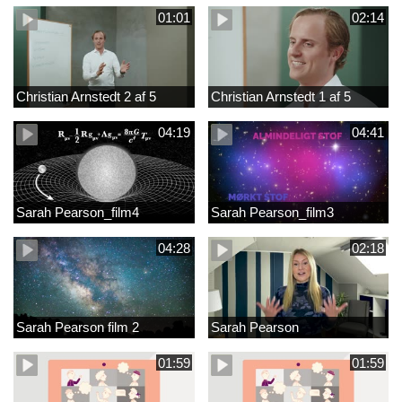
01:01
02:14
Christian Arnstedt 2 af 5
Christian Arnstedt 1 af 5
04:19
04:41
Sarah Pearson_film4
Sarah Pearson_film3
04:28
02:18
Sarah Pearson film 2
Sarah Pearson
01:59
01:59