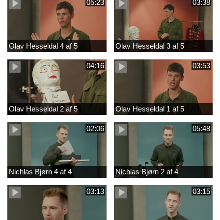
05:23
03:38
Olav Hesseldal 4 af 5
Olav Hesseldal 3 af 5
04:16
03:53
Olav Hesseldal 2 af 5
Olav Hesseldal 1 af 5
02:06
05:48
Nichlas Bjørn 4 af 4
Nichlas Bjørn 2 af 4
03:13
03:15