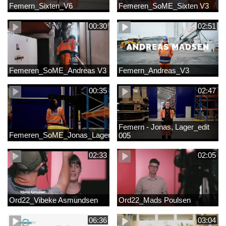
Femern_Sixten_V6
Femeren_SoME_Sixten V3
00:30
02:51
Femeren_SoME_Andreas V3
Femern_Andreas_V3
00:35
02:47
Femern - Jonas, Lager_edit
Femeren_SoME_Jonas_Lager
005
02:33
02:05
Ord22_Vibeke Asmundsen
Ord22_Mads Poulsen
06:36
03:04