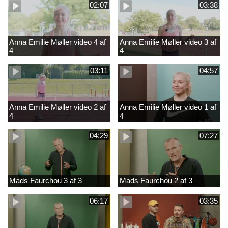
02:07
03:38
Anna Emilie Møller video 4 af
Anna Emilie Møller video 3 af
4
4
03:11
04:57
Anna Emilie Møller video 2 af
Anna Emilie Møller video 1 af
4
4
04:29
07:27
Mads Faurchou 3 af 3
Mads Faurchou 2 af 3
06:17
03:35