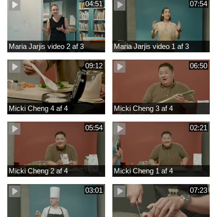
04:51
07:54
Maria Jarjis video 2 af 3
Maria Jarjis video 1 af 3
09:12
06:50
Micki Cheng 4 af 4
Micki Cheng 3 af 4
05:54
02:21
Micki Cheng 2 af 4
Micki Cheng 1 af 4
03:01
07:23