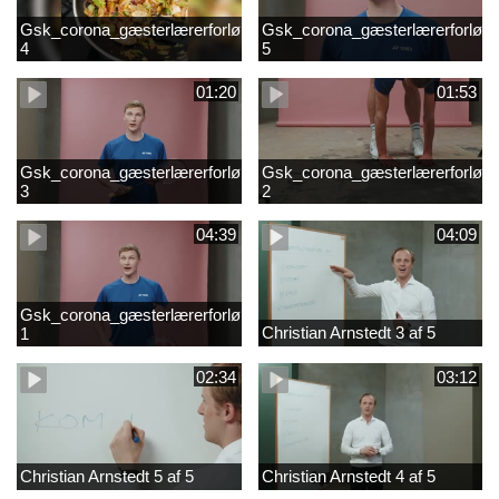
Gsk_corona_gæsterlærerforløb_Axelsen_del
Gsk_corona_gæsterlærerforløb_
4
5
01:20
01:53
Gsk_corona_gæsterlærerforløb_Axelsen_del
Gsk_corona_gæsterlærerforløb_
3
2
04:39
04:09
Gsk_corona_gæsterlærerforløb_Axelsen_del
Christian Arnstedt 3 af 5
1
02:34
03:12
Christian Arnstedt 5 af 5
Christian Arnstedt 4 af 5