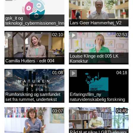
gsk_it og
Lars Geer Hammerhøj_V2
teknologi_cybermissionen_Innovationscirklen
02:10
02:53
Louise Klinge edit 005 LK
Camilla Hutters - edit 004
Korrektur
01:08
04:18
Rumforskning og samfundet
Erfaringsfilm_ny
set fra rummet, undertekst
naturvidenskabelig forskning
03:07
04:45
Råd til at sikre LGBTI-elevers