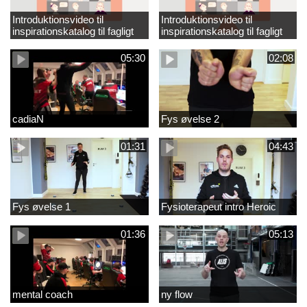
Introduktionsvideo til
Introduktionsvideo til
inspirationskatalog til fagligt
inspirationskatalog til fagligt
løft_tilrettet
løft
05:30
02:08
cadiaN
Fys øvelse 2
01:31
04:43
Fys øvelse 1
Fysioterapeut intro Heroic
01:36
05:13
mental coach
ny flow