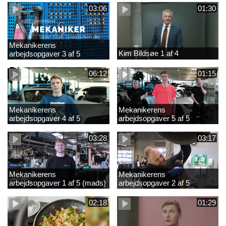
03:06
01:30
Mekanikerens
Kim Bildsøe 1 af 4
arbejdsopgaver 3 af 5
(lærepladssøgning)
06:12
01:15
Mekanikerens
Mekanikerens
arbejdsopgaver 4 af 5
arbejdsopgaver 5 af 5
(Frederik Vesti)
(Frederik Vesti)
03:28
03:17
Mekanikerens
Mekanikerens
arbejdsopgaver 1 af 5 (mads)
arbejdsopgaver 2 af 5
(magnus)
02:18
01:29