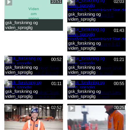
10:51
02:03
gsk_forskning og
viden_sproglig
gsk_forskning og
forståelse_Samtalekort Støt
viden_sproglig
dit barns første læsning 6-8
01:43
forståelse_Barnets sproglige
år.mp3
udvikling 0-10 år_samlet
film.mp4
gsk_forskning og
viden_sproglig
forståelse_Samtalekort Støt
dit barns fortsatte læsning 8-
00:52
01:21
10 år.mp3
gsk_forskning og
gsk_forskning og
viden_sproglig
viden_sproglig
forståelse_Samtalekort Snak
forståelse_Samtalekort Snak
med dit barn 6 mdr-2 år.mp3
med dit barn 2-6 år.mp3
01:11
00:55
gsk_forskning og
gsk_forskning og
viden_sproglig
viden_sproglig
forståelse_Samtalekort Snak
forståelse_Samtalekort Læs,
med din baby 0-6 mdr.mp3
lyt og skriv 3-6 år.mp3
02:52
00:25