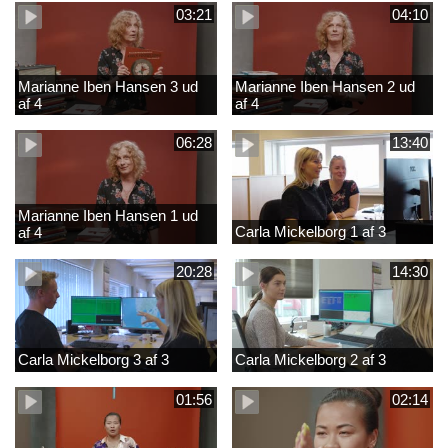
03:21
04:10
Marianne Iben Hansen 3 ud
Marianne Iben Hansen 2 ud
af 4
af 4
06:28
13:40
Marianne Iben Hansen 1 ud
Carla Mickelborg 1 af 3
af 4
20:28
14:30
Carla Mickelborg 3 af 3
Carla Mickelborg 2 af 3
01:56
02:14