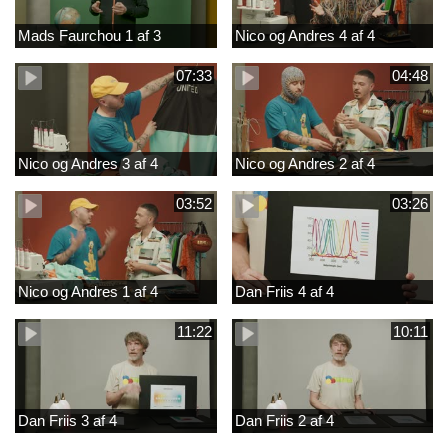
Mads Faurchou 1 af 3
Nico og Andres 4 af 4
07:33
04:48
Nico og Andres 3 af 4
Nico og Andres 2 af 4
03:52
03:26
Nico og Andres 1 af 4
Dan Friis 4 af 4
11:22
10:11
Dan Friis 3 af 4
Dan Friis 2 af 4