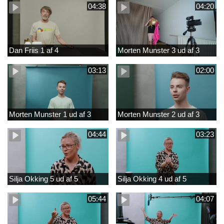
04:38
04:20
Dan Friis 1 af 4
Morten Munster 3 ud af 3
03:13
02:00
Morten Munster 1 ud af 3
Morten Munster 2 ud af 3
04:44
03:23
Silja Okking 5 ud af 5
Silja Okking 4 ud af 5
05:44
04:07