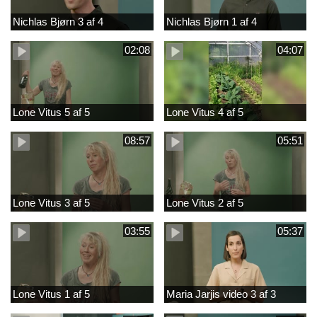
Nichlas Bjørn 3 af 4
Nichlas Bjørn 1 af 4
02:08
04:07
Lone Vitus 5 af 5
Lone Vitus 4 af 5
08:57
05:51
Lone Vitus 3 af 5
Lone Vitus 2 af 5
03:55
05:37
Lone Vitus 1 af 5
Maria Jarjis video 3 af 3