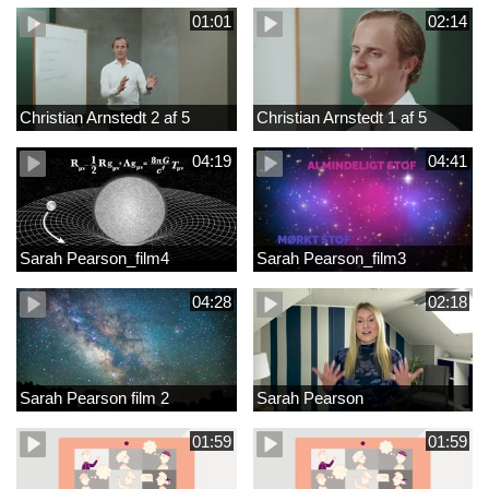
01:01
02:14
Christian Arnstedt 2 af 5
Christian Arnstedt 1 af 5
04:19
04:41
Sarah Pearson_film4
Sarah Pearson_film3
04:28
02:18
Sarah Pearson film 2
Sarah Pearson
01:59
01:59