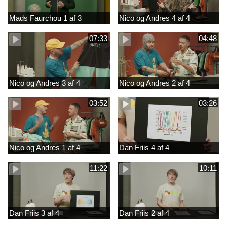
Mads Faurchou 1 af 3
Nico og Andres 4 af 4
07:33
04:48
Nico og Andres 3 af 4
Nico og Andres 2 af 4
03:52
03:26
Nico og Andres 1 af 4
Dan Friis 4 af 4
11:22
10:11
Dan Friis 3 af 4
Dan Friis 2 af 4