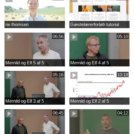
rie thomsen
Gæstelærerforløb tutorial
06:56
05:10
Mernild og Elf 5 af 5
Mernild og Elf 4 af 5
05:16
10:18
Mernild og Elf 3 af 5
Mernild og Elf 2 af 5
06:45
04:12