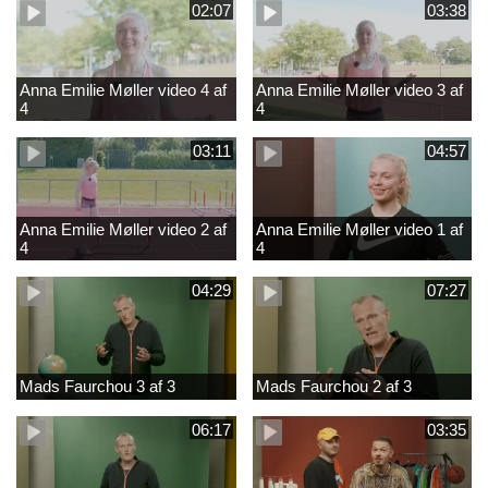
02:07
03:38
Anna Emilie Møller video 4 af
Anna Emilie Møller video 3 af
4
4
03:11
04:57
Anna Emilie Møller video 2 af
Anna Emilie Møller video 1 af
4
4
04:29
07:27
Mads Faurchou 3 af 3
Mads Faurchou 2 af 3
06:17
03:35