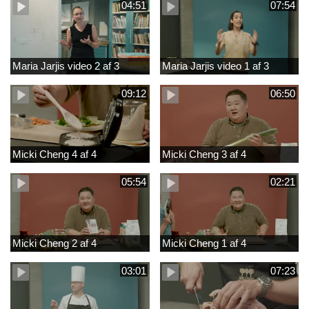
04:51
07:54
Maria Jarjis video 2 af 3
Maria Jarjis video 1 af 3
09:12
06:50
Micki Cheng 4 af 4
Micki Cheng 3 af 4
05:54
02:21
Micki Cheng 2 af 4
Micki Cheng 1 af 4
03:01
07:23