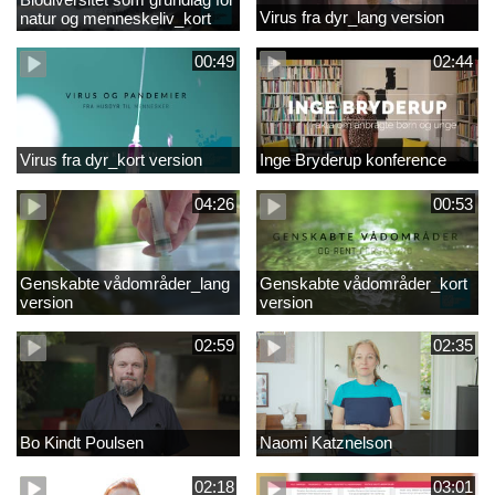
Virus fra dyr_lang version
natur og menneskeliv_kort
version
00:49
02:44
Virus fra dyr_kort version
Inge Bryderup konference
04:26
00:53
Genskabte vådområder_lang
Genskabte vådområder_kort
version
version
02:59
02:35
Bo Kindt Poulsen
Naomi Katznelson
02:18
03:01