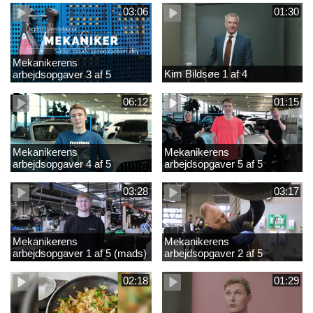
03:06
01:30
Mekanikerens
Kim Bildsøe 1 af 4
arbejdsopgaver 3 af 5
(lærepladssøgning)
06:12
01:15
Mekanikerens
Mekanikerens
arbejdsopgaver 4 af 5
arbejdsopgaver 5 af 5
(Frederik Vesti)
(Frederik Vesti)
03:28
03:17
Mekanikerens
Mekanikerens
arbejdsopgaver 1 af 5 (mads)
arbejdsopgaver 2 af 5
(magnus)
02:18
01:29