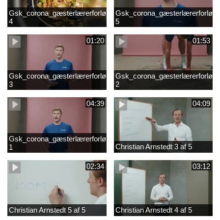
Gsk_corona_gæsterlærerforløb_Axelsen_del
Gsk_corona_gæsterlærerforløb_
4
5
01:20
01:53
Gsk_corona_gæsterlærerforløb_Axelsen_del
Gsk_corona_gæsterlærerforløb_
3
2
04:39
04:09
Gsk_corona_gæsterlærerforløb_Axelsen_del
Christian Arnstedt 3 af 5
1
02:34
03:12
Christian Arnstedt 5 af 5
Christian Arnstedt 4 af 5