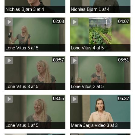
Nichlas Bjørn 3 af 4
Nichlas Bjørn 1 af 4
02:08
04:07
Lone Vitus 5 af 5
Lone Vitus 4 af 5
08:57
05:51
Lone Vitus 3 af 5
Lone Vitus 2 af 5
03:55
05:37
Lone Vitus 1 af 5
Maria Jarjis video 3 af 3