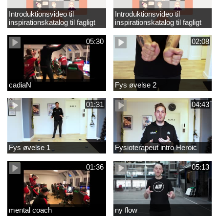
Introduktionsvideo til
Introduktionsvideo til
inspirationskatalog til fagligt
inspirationskatalog til fagligt
løft_tilrettet
løft
05:30
02:08
cadiaN
Fys øvelse 2
01:31
04:43
Fys øvelse 1
Fysioterapeut intro Heroic
01:36
05:13
mental coach
ny flow