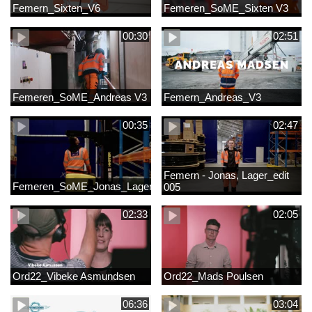
Femern_Sixten_V6
Femeren_SoME_Sixten V3
00:30
02:51
Femeren_SoME_Andreas V3
Femern_Andreas_V3
00:35
02:47
Femern - Jonas, Lager_edit
Femeren_SoME_Jonas_Lager
005
02:33
02:05
Ord22_Vibeke Asmundsen
Ord22_Mads Poulsen
06:36
03:04