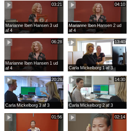
03:21
04:10
Marianne Iben Hansen 3 ud
Marianne Iben Hansen 2 ud
af 4
af 4
06:28
13:40
Marianne Iben Hansen 1 ud
Carla Mickelborg 1 af 3
af 4
20:28
14:30
Carla Mickelborg 3 af 3
Carla Mickelborg 2 af 3
01:56
02:14