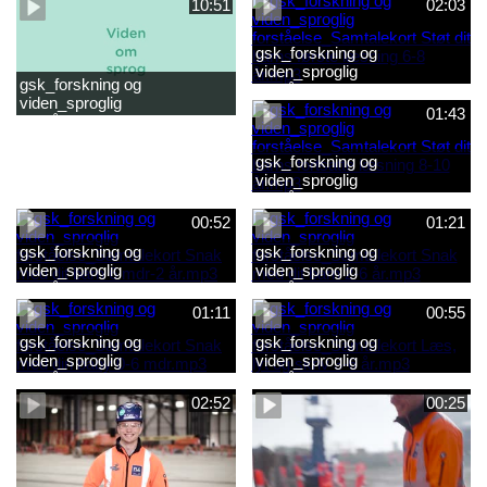
10:51
02:03
gsk_forskning og
viden_sproglig
gsk_forskning og
forståelse_Samtalekort Støt
viden_sproglig
dit barns første læsning 6-8
01:43
forståelse_Barnets sproglige
år.mp3
udvikling 0-10 år_samlet
film.mp4
gsk_forskning og
viden_sproglig
forståelse_Samtalekort Støt
dit barns fortsatte læsning 8-
00:52
01:21
10 år.mp3
gsk_forskning og
gsk_forskning og
viden_sproglig
viden_sproglig
forståelse_Samtalekort Snak
forståelse_Samtalekort Snak
med dit barn 6 mdr-2 år.mp3
med dit barn 2-6 år.mp3
01:11
00:55
gsk_forskning og
gsk_forskning og
viden_sproglig
viden_sproglig
forståelse_Samtalekort Snak
forståelse_Samtalekort Læs,
med din baby 0-6 mdr.mp3
lyt og skriv 3-6 år.mp3
02:52
00:25