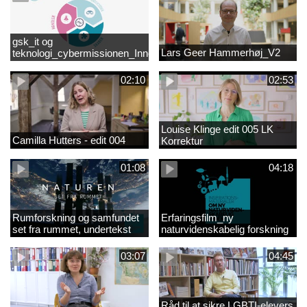
gsk_it og
Lars Geer Hammerhøj_V2
teknologi_cybermissionen_Innovationscirklen
02:10
02:53
Louise Klinge edit 005 LK
Camilla Hutters - edit 004
Korrektur
01:08
04:18
Rumforskning og samfundet
Erfaringsfilm_ny
set fra rummet, undertekst
naturvidenskabelig forskning
03:07
04:45
Råd til at sikre LGBTI-elevers