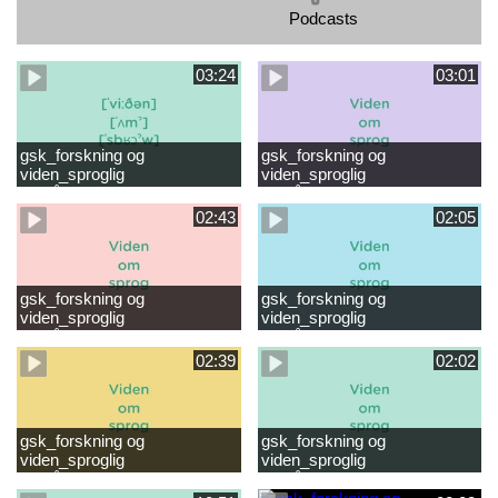
Podcasts
03:24
03:01
gsk_forskning og
gsk_forskning og
viden_sproglig
viden_sproglig
forståelse_VUC Rambøll
forståelse_Støt dit barns
læsevanskeligheder.mp4
første læsning 6-8 år.mp4
02:43
02:05
gsk_forskning og
gsk_forskning og
viden_sproglig
viden_sproglig
forståelse_Støt dit barns
forståelse_Snak med dit barn
fortsatte læsning 8-10 år.mp4
6 mdr-2 år.mp4
02:39
02:02
gsk_forskning og
gsk_forskning og
viden_sproglig
viden_sproglig
forståelse_Snak med dit barn
forståelse_Snak med din
2-6 år.mp4
baby 0-6 mdr.mp4