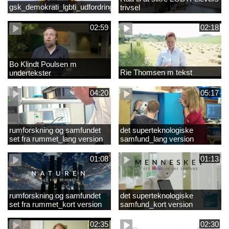
gsk_demokrati_lgbti_udfordringer
trivsel
02:59
02:18
Bo Klindt Poulsen m
Rie Thomsen m tekst
undertekster
04:20
05:17
rumforskning og samfundet
det superteknologiske
set fra rummet_lang version
samfund_lang version
01:08
01:13
rumforskning og samfundet
det superteknologiske
set fra rummet_kort version
samfund_kort version
02:35
02:30