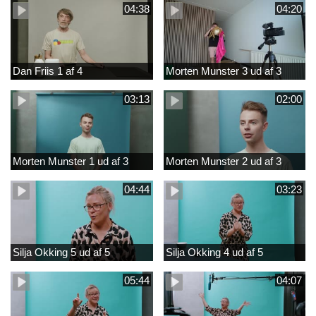
04:38
04:20
Dan Friis 1 af 4
Morten Munster 3 ud af 3
03:13
02:00
Morten Munster 1 ud af 3
Morten Munster 2 ud af 3
04:44
03:23
Silja Okking 5 ud af 5
Silja Okking 4 ud af 5
05:44
04:07