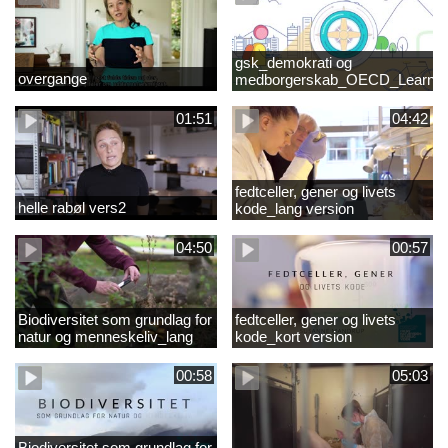
gsk_demokrati og
overgange
medborgerskab_OECD_Learnin
Compass 2030
01:51
04:42
fedtceller, gener og livets
helle rabøl vers2
kode_lang version
04:50
00:57
Biodiversitet som grundlag for
fedtceller, gener og livets
natur og menneskeliv_lang
kode_kort version
version
00:58
05:03
Biodiversitet som grundlag for