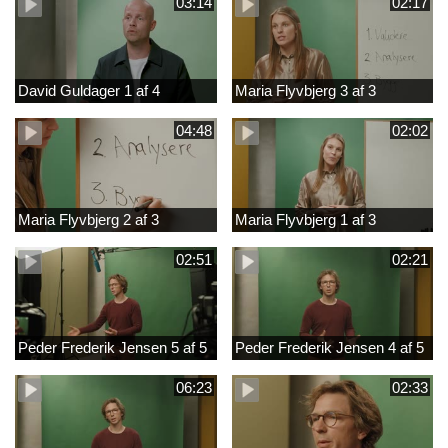
03:14
02:17
David Guldager 1 af 4
Maria Flyvbjerg 3 af 3
04:48
02:02
Maria Flyvbjerg 2 af 3
Maria Flyvbjerg 1 af 3
02:51
02:21
Peder Frederik Jensen 5 af 5
Peder Frederik Jensen 4 af 5
06:23
02:33