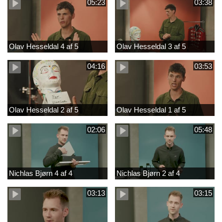
05:23
03:38
Olav Hesseldal 4 af 5
Olav Hesseldal 3 af 5
04:16
03:53
Olav Hesseldal 2 af 5
Olav Hesseldal 1 af 5
02:06
05:48
Nichlas Bjørn 4 af 4
Nichlas Bjørn 2 af 4
03:13
03:15