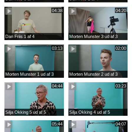
04:38
04:20
Dan Friis 1 af 4
Morten Munster 3 ud af 3
03:13
02:00
Morten Munster 1 ud af 3
Morten Munster 2 ud af 3
04:44
03:23
Silja Okking 5 ud af 5
Silja Okking 4 ud af 5
05:44
04:07