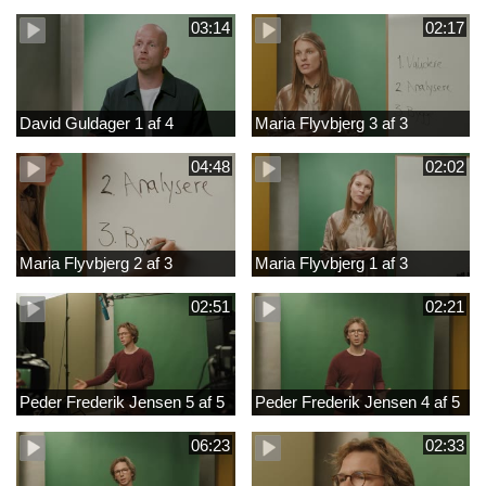
03:14
02:17
David Guldager 1 af 4
Maria Flyvbjerg 3 af 3
04:48
02:02
Maria Flyvbjerg 2 af 3
Maria Flyvbjerg 1 af 3
02:51
02:21
Peder Frederik Jensen 5 af 5
Peder Frederik Jensen 4 af 5
06:23
02:33