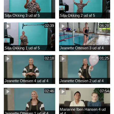
Silja Okking 3 ud af 5
Silja Okking 2 ud af 5
02:39
06:28
Silja Okking 1 ud af 5
Jeanette Ottesen 3 ud af 4
02:18
01:25
Jeanette Ottesen 4 ud af 4
Jeanette Ottesen 2 ud af 4
02:46
07:54
Marianne Iben Hansen 4 ud
Jeanette Ottesen 1 ud af 4
af 4