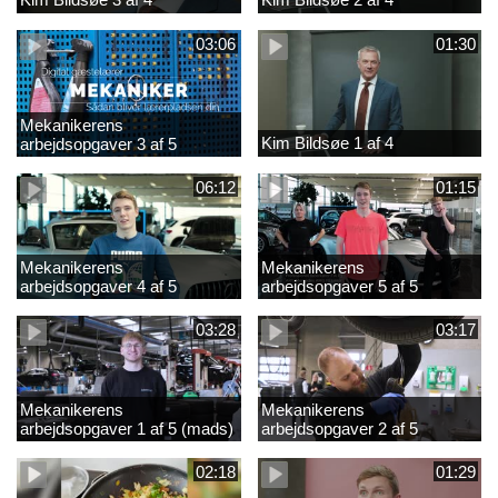
03:06
01:30
Mekanikerens
Kim Bildsøe 1 af 4
arbejdsopgaver 3 af 5
(lærepladssøgning)
06:12
01:15
Mekanikerens
Mekanikerens
arbejdsopgaver 4 af 5
arbejdsopgaver 5 af 5
(Frederik Vesti)
(Frederik Vesti)
03:28
03:17
Mekanikerens
Mekanikerens
arbejdsopgaver 1 af 5 (mads)
arbejdsopgaver 2 af 5
(magnus)
02:18
01:29