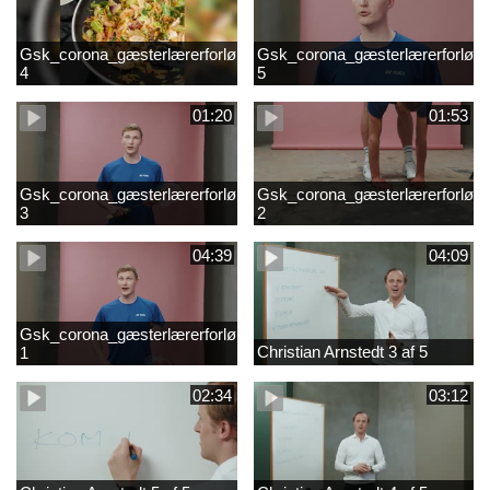
Gsk_corona_gæsterlærerforløb_Axelsen_del
Gsk_corona_gæsterlærerforløb_
4
5
01:20
01:53
Gsk_corona_gæsterlærerforløb_Axelsen_del
Gsk_corona_gæsterlærerforløb_
3
2
04:39
04:09
Gsk_corona_gæsterlærerforløb_Axelsen_del
Christian Arnstedt 3 af 5
1
02:34
03:12