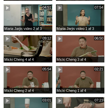
04:51
07:54
Maria Jarjis video 2 af 3
Maria Jarjis video 1 af 3
09:12
06:50
Micki Cheng 4 af 4
Micki Cheng 3 af 4
05:54
02:21
Micki Cheng 2 af 4
Micki Cheng 1 af 4
03:01
07:23