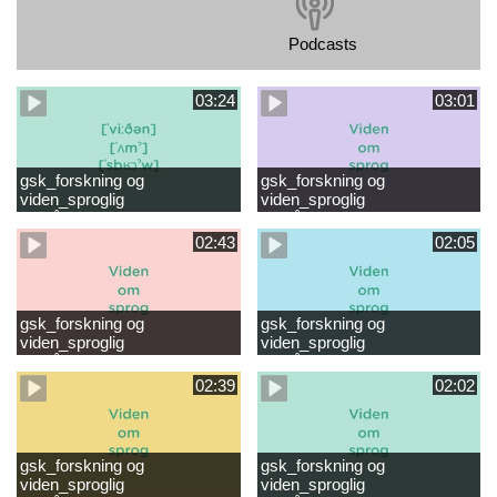
Podcasts
03:24
03:01
gsk_forskning og
gsk_forskning og
viden_sproglig
viden_sproglig
forståelse_VUC Rambøll
forståelse_Støt dit barns
læsevanskeligheder.mp4
første læsning 6-8 år.mp4
02:43
02:05
gsk_forskning og
gsk_forskning og
viden_sproglig
viden_sproglig
forståelse_Støt dit barns
forståelse_Snak med dit barn
fortsatte læsning 8-10 år.mp4
6 mdr-2 år.mp4
02:39
02:02
gsk_forskning og
gsk_forskning og
viden_sproglig
viden_sproglig