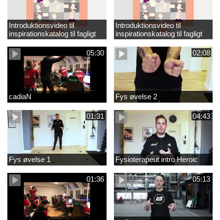
Introduktionsvideo til
Introduktionsvideo til
inspirationskatalog til fagligt
inspirationskatalog til fagligt
løft_tilrettet
løft
05:30
02:08
cadiaN
Fys øvelse 2
01:31
04:43
Fys øvelse 1
Fysioterapeut intro Heroic
01:36
05:13