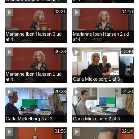
03:21
04:10
Marianne Iben Hansen 3 ud
Marianne Iben Hansen 2 ud
af 4
af 4
06:28
13:40
Marianne Iben Hansen 1 ud
Carla Mickelborg 1 af 3
af 4
20:28
14:30
Carla Mickelborg 3 af 3
Carla Mickelborg 2 af 3
01:56
02:14