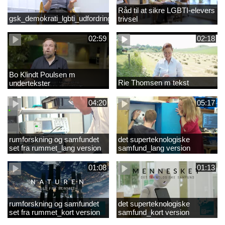
Råd til at sikre LGBTI-elevers
gsk_demokrati_lgbti_udfordringer
trivsel
02:59
02:18
Bo Klindt Poulsen m
Rie Thomsen m tekst
undertekster
04:20
05:17
rumforskning og samfundet
det superteknologiske
set fra rummet_lang version
samfund_lang version
01:08
01:13
rumforskning og samfundet
det superteknologiske
set fra rummet_kort version
samfund_kort version