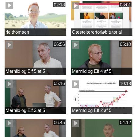
02:18
03:01
rie thomsen
Gæstelærerforløb tutorial
06:56
05:10
Mernild og Elf 5 af 5
Mernild og Elf 4 af 5
05:16
10:18
Mernild og Elf 3 af 5
Mernild og Elf 2 af 5
06:45
04:12