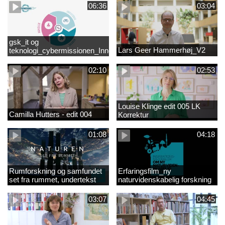
06:36
03:04
gsk_it og
Lars Geer Hammerhøj_V2
teknologi_cybermissionen_Innovationscirklen
02:10
02:53
Louise Klinge edit 005 LK
Camilla Hutters - edit 004
Korrektur
01:08
04:18
Rumforskning og samfundet
Erfaringsfilm_ny
set fra rummet, undertekst
naturvidenskabelig forskning
03:07
04:45