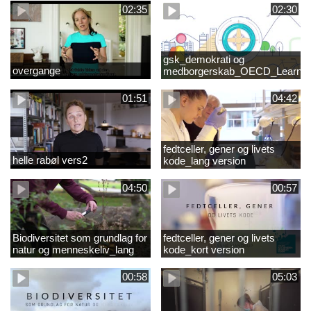
02:35
02:30
gsk_demokrati og
overgange
medborgerskab_OECD_Learnin
Compass 2030
01:51
04:42
fedtceller, gener og livets
helle rabøl vers2
kode_lang version
04:50
00:57
Biodiversitet som grundlag for
fedtceller, gener og livets
natur og menneskeliv_lang
kode_kort version
version
00:58
05:03