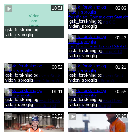
forståelse_Snak med dit barn
forståelse_Snak med din
2-6 år.mp4
baby 0-6 mdr.mp4
10:51
02:03
gsk_forskning og
viden_sproglig
gsk_forskning og
forståelse_Samtalekort Støt
viden_sproglig
dit barns første læsning 6-8
01:43
forståelse_Barnets sproglige
år.mp3
udvikling 0-10 år_samlet
film.mp4
gsk_forskning og
viden_sproglig
forståelse_Samtalekort Støt
dit barns fortsatte læsning 8-
00:52
01:21
10 år.mp3
gsk_forskning og
gsk_forskning og
viden_sproglig
viden_sproglig
forståelse_Samtalekort Snak
forståelse_Samtalekort Snak
med dit barn 6 mdr-2 år.mp3
med dit barn 2-6 år.mp3
01:11
00:55
gsk_forskning og
gsk_forskning og
viden_sproglig
viden_sproglig
forståelse_Samtalekort Snak
forståelse_Samtalekort Læs,
med din baby 0-6 mdr.mp3
lyt og skriv 3-6 år.mp3
02:52
00:25