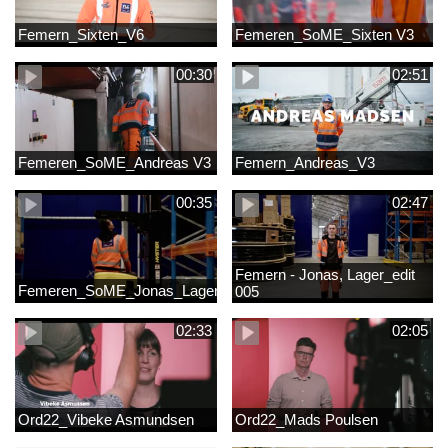
Femern_Sixten_V6
Femeren_SoME_Sixten V3
00:30
02:51
Femeren_SoME_Andreas V3
Femern_Andreas_V3
00:35
02:47
Femern - Jonas, Lager_edit
Femeren_SoME_Jonas_Lager
005
02:33
02:05
Ord22_Vibeke Asmundsen
Ord22_Mads Poulsen