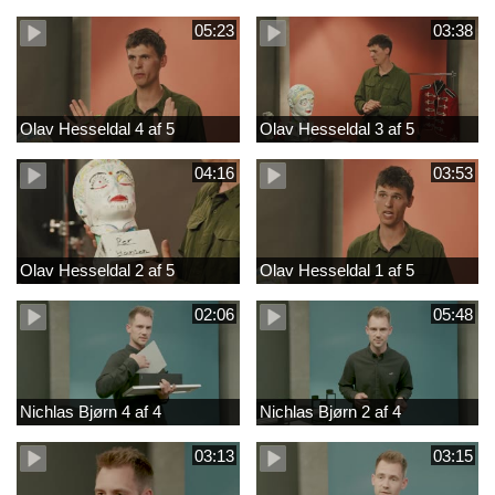
05:23
03:38
Olav Hesseldal 4 af 5
Olav Hesseldal 3 af 5
04:16
03:53
Olav Hesseldal 2 af 5
Olav Hesseldal 1 af 5
02:06
05:48
Nichlas Bjørn 4 af 4
Nichlas Bjørn 2 af 4
03:13
03:15