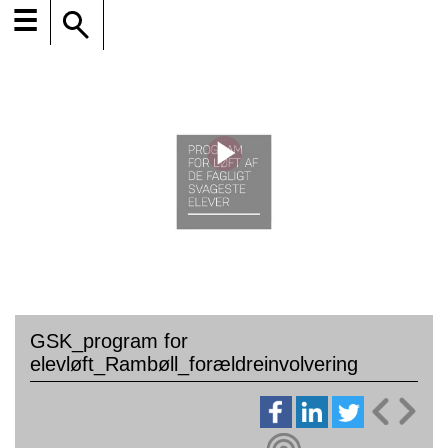
☰
GSK_program for
elevløft_Rambøll_forældreinvolvering