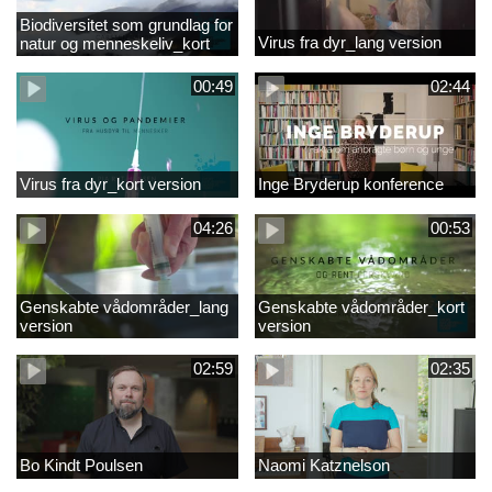
Biodiversitet som grundlag for
Virus fra dyr_lang version
natur og menneskeliv_kort
version
00:49
02:44
Virus fra dyr_kort version
Inge Bryderup konference
04:26
00:53
Genskabte vådområder_lang
Genskabte vådområder_kort
version
version
02:59
02:35
Bo Kindt Poulsen
Naomi Katznelson