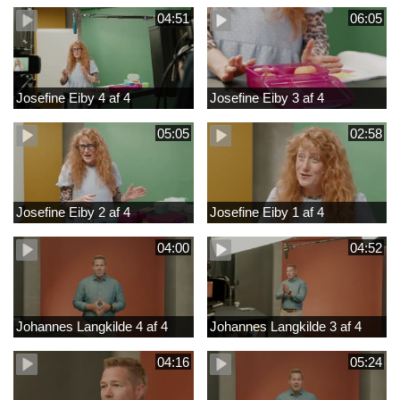
04:51
06:05
Josefine Eiby 4 af 4
Josefine Eiby 3 af 4
05:05
02:58
Josefine Eiby 2 af 4
Josefine Eiby 1 af 4
04:00
04:52
Johannes Langkilde 4 af 4
Johannes Langkilde 3 af 4
04:16
05:24