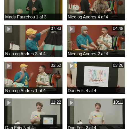
Mads Faurchou 1 af 3
Nico og Andres 4 af 4
07:33
04:48
Nico og Andres 3 af 4
Nico og Andres 2 af 4
03:52
03:26
Nico og Andres 1 af 4
Dan Friis 4 af 4
11:22
10:11
Dan Friis 3 af 4
Dan Friis 2 af 4