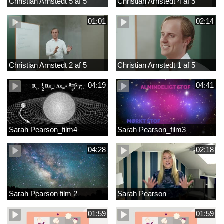
Christian Arnstedt 5 af 5
Christian Arnstedt 4 af 5
01:01
02:14
Christian Arnstedt 2 af 5
Christian Arnstedt 1 af 5
04:19
04:41
Sarah Pearson_film4
Sarah Pearson_film3
04:28
02:18
Sarah Pearson film 2
Sarah Pearson
01:59
01:59