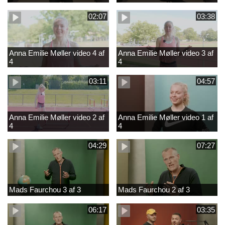
02:07
03:38
Anna Emilie Møller video 4 af
Anna Emilie Møller video 3 af
4
4
03:11
04:57
Anna Emilie Møller video 2 af
Anna Emilie Møller video 1 af
4
4
04:29
07:27
Mads Faurchou 3 af 3
Mads Faurchou 2 af 3
06:17
03:35