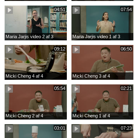
04:51
07:54
Maria Jarjis video 2 af 3
Maria Jarjis video 1 af 3
09:12
06:50
Micki Cheng 4 af 4
Micki Cheng 3 af 4
05:54
02:21
Micki Cheng 2 af 4
Micki Cheng 1 af 4
03:01
07:23