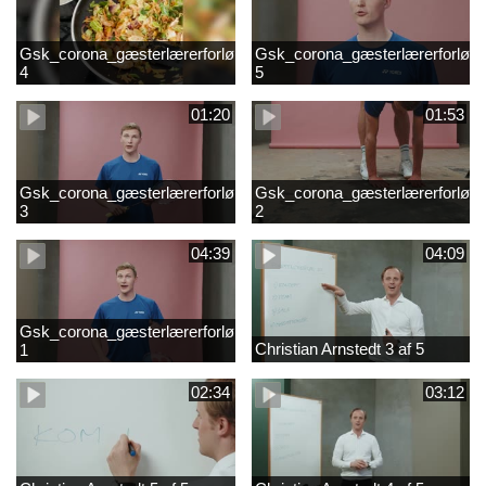
Gsk_corona_gæsterlærerforløb_Axelsen_del
Gsk_corona_gæsterlærerforløb_
4
5
01:20
01:53
Gsk_corona_gæsterlærerforløb_Axelsen_del
Gsk_corona_gæsterlærerforløb_
3
2
04:39
04:09
Gsk_corona_gæsterlærerforløb_Axelsen_del
Christian Arnstedt 3 af 5
1
02:34
03:12