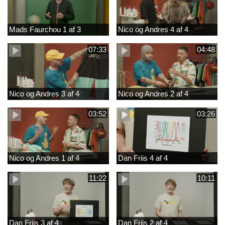
Mads Faurchou 1 af 3
Nico og Andres 4 af 4
07:33
04:48
Nico og Andres 3 af 4
Nico og Andres 2 af 4
03:52
03:26
Nico og Andres 1 af 4
Dan Friis 4 af 4
11:22
10:11
Dan Friis 3 af 4
Dan Friis 2 af 4