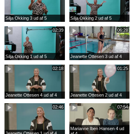
Silja Okking 3 ud af 5
Silja Okking 2 ud af 5
02:39
06:28
Silja Okking 1 ud af 5
Jeanette Ottesen 3 ud af 4
02:18
01:25
Jeanette Ottesen 4 ud af 4
Jeanette Ottesen 2 ud af 4
02:46
07:54
Marianne Iben Hansen 4 ud
Jeanette Ottesen 1 ud af 4
af 4