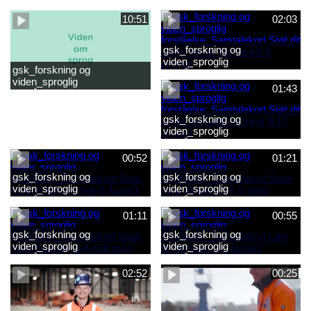
forståelse_Snak med dit barn
forståelse_Snak med din
2-6 år.mp4
baby 0-6 mdr.mp4
10:51
02:03
gsk_forskning og
viden_sproglig
gsk_forskning og
forståelse_Samtalekort Støt
viden_sproglig
dit barns første læsning 6-8
01:43
forståelse_Barnets sproglige
år.mp3
udvikling 0-10 år_samlet
film.mp4
gsk_forskning og
viden_sproglig
forståelse_Samtalekort Støt
dit barns fortsatte læsning 8-
00:52
01:21
10 år.mp3
gsk_forskning og
gsk_forskning og
viden_sproglig
viden_sproglig
forståelse_Samtalekort Snak
forståelse_Samtalekort Snak
med dit barn 6 mdr-2 år.mp3
med dit barn 2-6 år.mp3
01:11
00:55
gsk_forskning og
gsk_forskning og
viden_sproglig
viden_sproglig
forståelse_Samtalekort Snak
forståelse_Samtalekort Læs,
med din baby 0-6 mdr.mp3
lyt og skriv 3-6 år.mp3
02:52
00:25