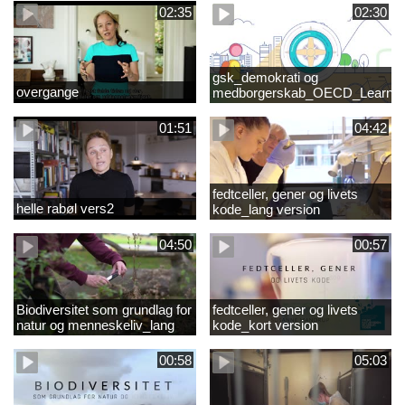
02:35
02:30
gsk_demokrati og
overgange
medborgerskab_OECD_Learnin
Compass 2030
01:51
04:42
fedtceller, gener og livets
helle rabøl vers2
kode_lang version
04:50
00:57
Biodiversitet som grundlag for
fedtceller, gener og livets
natur og menneskeliv_lang
kode_kort version
version
00:58
05:03