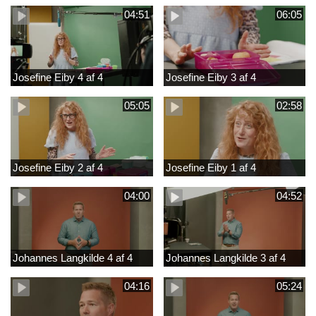
04:51
06:05
Josefine Eiby 4 af 4
Josefine Eiby 3 af 4
05:05
02:58
Josefine Eiby 2 af 4
Josefine Eiby 1 af 4
04:00
04:52
Johannes Langkilde 4 af 4
Johannes Langkilde 3 af 4
04:16
05:24