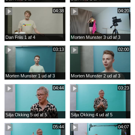
04:38
04:20
Dan Friis 1 af 4
Morten Munster 3 ud af 3
03:13
02:00
Morten Munster 1 ud af 3
Morten Munster 2 ud af 3
04:44
03:23
Silja Okking 5 ud af 5
Silja Okking 4 ud af 5
05:44
04:07