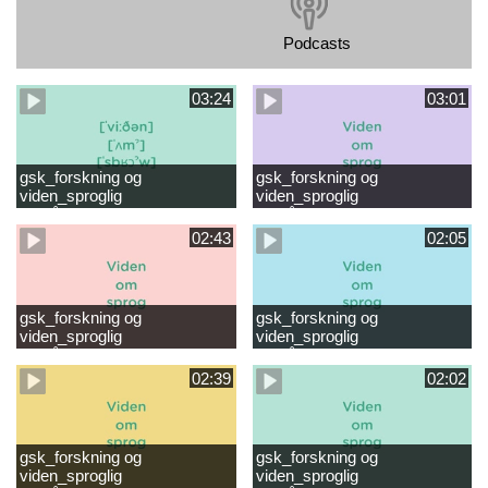
Podcasts
03:24
03:01
gsk_forskning og
gsk_forskning og
viden_sproglig
viden_sproglig
forståelse_VUC Rambøll
forståelse_Støt dit barns
læsevanskeligheder.mp4
første læsning 6-8 år.mp4
02:43
02:05
gsk_forskning og
gsk_forskning og
viden_sproglig
viden_sproglig
forståelse_Støt dit barns
forståelse_Snak med dit barn
fortsatte læsning 8-10 år.mp4
6 mdr-2 år.mp4
02:39
02:02
gsk_forskning og
gsk_forskning og
viden_sproglig
viden_sproglig