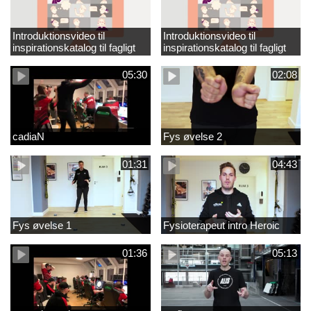
Introduktionsvideo til
Introduktionsvideo til
inspirationskatalog til fagligt
inspirationskatalog til fagligt
løft_tilrettet
løft
05:30
02:08
cadiaN
Fys øvelse 2
01:31
04:43
Fys øvelse 1
Fysioterapeut intro Heroic
01:36
05:13