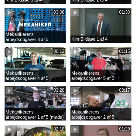
03:06
01:30
Mekanikerens
Kim Bildsøe 1 af 4
arbejdsopgaver 3 af 5
(lærepladssøgning)
06:12
01:15
Mekanikerens
Mekanikerens
arbejdsopgaver 4 af 5
arbejdsopgaver 5 af 5
(Frederik Vesti)
(Frederik Vesti)
03:28
03:17
Mekanikerens
Mekanikerens
arbejdsopgaver 1 af 5 (mads)
arbejdsopgaver 2 af 5
(magnus)
02:18
01:29