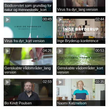
Biodiversitet som grundlag for
Virus fra dyr_lang version
natur og menneskeliv_kort
version
00:49
02:44
Virus fra dyr_kort version
Inge Bryderup konference
04:26
00:53
Genskabte vådområder_lang
Genskabte vådområder_kort
version
version
02:59
02:35
Bo Kindt Poulsen
Naomi Katznelson