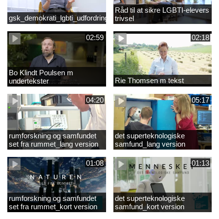
Råd til at sikre LGBTI-elevers
gsk_demokrati_lgbti_udfordringer
trivsel
02:59
02:18
Bo Klindt Poulsen m
Rie Thomsen m tekst
undertekster
04:20
05:17
rumforskning og samfundet
det superteknologiske
set fra rummet_lang version
samfund_lang version
01:08
01:13
rumforskning og samfundet
det superteknologiske
set fra rummet_kort version
samfund_kort version