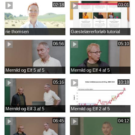
02:18
03:01
rie thomsen
Gæstelærerforløb tutorial
06:56
05:10
Mernild og Elf 5 af 5
Mernild og Elf 4 af 5
05:16
10:18
Mernild og Elf 3 af 5
Mernild og Elf 2 af 5
06:45
04:12