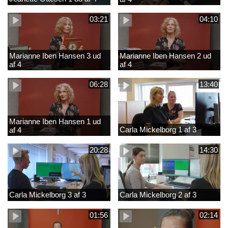
03:21
04:10
Marianne Iben Hansen 3 ud
Marianne Iben Hansen 2 ud
af 4
af 4
06:28
13:40
Marianne Iben Hansen 1 ud
Carla Mickelborg 1 af 3
af 4
20:28
14:30
Carla Mickelborg 3 af 3
Carla Mickelborg 2 af 3
01:56
02:14