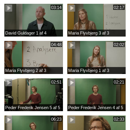
03:14
02:17
David Guldager 1 af 4
Maria Flyvbjerg 3 af 3
04:48
02:02
Maria Flyvbjerg 2 af 3
Maria Flyvbjerg 1 af 3
02:51
02:21
Peder Frederik Jensen 5 af 5
Peder Frederik Jensen 4 af 5
06:23
02:33