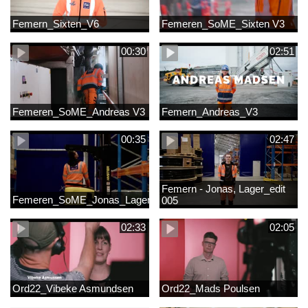
Femern_Sixten_V6
Femeren_SoME_Sixten V3
00:30
02:51
Femeren_SoME_Andreas V3
Femern_Andreas_V3
00:35
02:47
Femern - Jonas, Lager_edit
Femeren_SoME_Jonas_Lager
005
02:33
02:05
Ord22_Vibeke Asmundsen
Ord22_Mads Poulsen