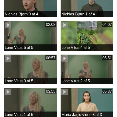
Nichlas Bjørn 3 af 4
Nichlas Bjørn 1 af 4
02:08
04:07
Lone Vitus 5 af 5
Lone Vitus 4 af 5
08:57
05:51
Lone Vitus 3 af 5
Lone Vitus 2 af 5
03:55
05:37
Lone Vitus 1 af 5
Maria Jarjis video 3 af 3