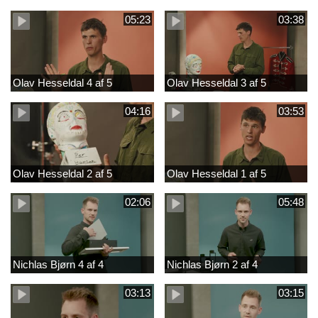
05:23
03:38
Olav Hesseldal 4 af 5
Olav Hesseldal 3 af 5
04:16
03:53
Olav Hesseldal 2 af 5
Olav Hesseldal 1 af 5
02:06
05:48
Nichlas Bjørn 4 af 4
Nichlas Bjørn 2 af 4
03:13
03:15