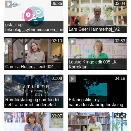
06:36
03:04
gsk_it og
Lars Geer Hammerhøj_V2
teknologi_cybermissionen_Innovationscirklen
02:10
02:53
Louise Klinge edit 005 LK
Camilla Hutters - edit 004
Korrektur
01:08
04:18
Rumforskning og samfundet
Erfaringsfilm_ny
set fra rummet, undertekst
naturvidenskabelig forskning
03:07
04:45