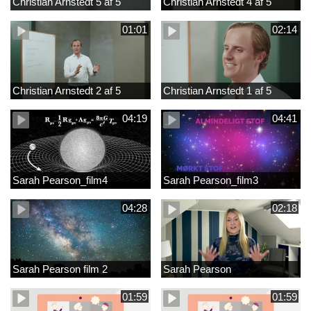
Christian Arnstedt 5 af 5
Christian Arnstedt 4 af 5
01:01
02:14
Christian Arnstedt 2 af 5
Christian Arnstedt 1 af 5
04:19
04:41
Sarah Pearson_film4
Sarah Pearson_film3
04:28
02:18
Sarah Pearson film 2
Sarah Pearson
01:59
01:59