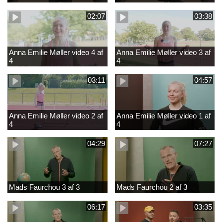
02:07
03:38
Anna Emilie Møller video 4 af
Anna Emilie Møller video 3 af
4
4
03:11
04:57
Anna Emilie Møller video 2 af
Anna Emilie Møller video 1 af
4
4
04:29
07:27
Mads Faurchou 3 af 3
Mads Faurchou 2 af 3
06:17
03:35