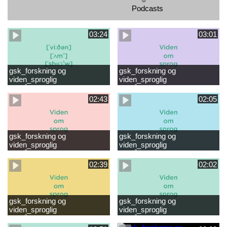
Podcasts
03:24
03:01
gsk_forskning og
gsk_forskning og
viden_sproglig
viden_sproglig
forståelse_VUC Rambøll
forståelse_Støt dit barns
læsevanskeligheder.mp4
første læsning 6-8 år.mp4
02:43
02:05
gsk_forskning og
gsk_forskning og
viden_sproglig
viden_sproglig
forståelse_Støt dit barns
forståelse_Snak med dit barn
fortsatte læsning 8-10 år.mp4
6 mdr-2 år.mp4
02:39
02:02
gsk_forskning og
gsk_forskning og
viden_sproglig
viden_sproglig
forståelse_Snak med dit barn
forståelse_Snak med din
2-6 år.mp4
baby 0-6 mdr.mp4