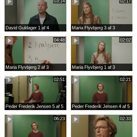
03:14
02:17
David Guldager 1 af 4
Maria Flyvbjerg 3 af 3
04:48
02:02
Maria Flyvbjerg 2 af 3
Maria Flyvbjerg 1 af 3
02:51
02:21
Peder Frederik Jensen 5 af 5
Peder Frederik Jensen 4 af 5
06:23
02:33