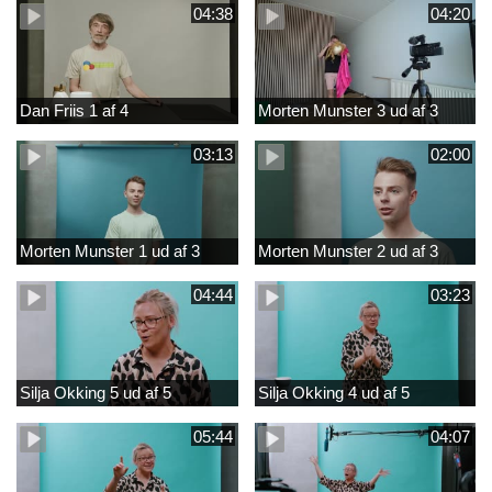
04:38
04:20
Dan Friis 1 af 4
Morten Munster 3 ud af 3
03:13
02:00
Morten Munster 1 ud af 3
Morten Munster 2 ud af 3
04:44
03:23
Silja Okking 5 ud af 5
Silja Okking 4 ud af 5
05:44
04:07