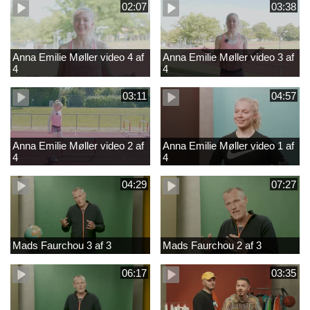
02:07
03:38
Anna Emilie Møller video 4 af
Anna Emilie Møller video 3 af
4
4
03:11
04:57
Anna Emilie Møller video 2 af
Anna Emilie Møller video 1 af
4
4
04:29
07:27
Mads Faurchou 3 af 3
Mads Faurchou 2 af 3
06:17
03:35