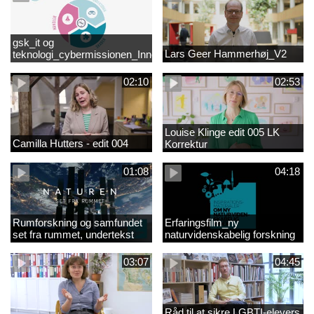
gsk_it og
Lars Geer Hammerhøj_V2
teknologi_cybermissionen_Innovationscirklen
02:10
02:53
Louise Klinge edit 005 LK
Camilla Hutters - edit 004
Korrektur
01:08
04:18
Rumforskning og samfundet
Erfaringsfilm_ny
set fra rummet, undertekst
naturvidenskabelig forskning
03:07
04:45
Råd til at sikre LGBTI-elevers