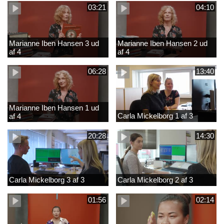
03:21
04:10
Marianne Iben Hansen 3 ud
Marianne Iben Hansen 2 ud
af 4
af 4
06:28
13:40
Marianne Iben Hansen 1 ud
Carla Mickelborg 1 af 3
af 4
20:28
14:30
Carla Mickelborg 3 af 3
Carla Mickelborg 2 af 3
01:56
02:14