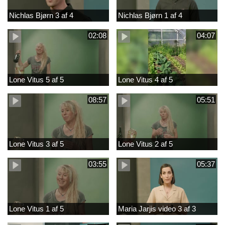
Nichlas Bjørn 3 af 4
Nichlas Bjørn 1 af 4
02:08
04:07
Lone Vitus 5 af 5
Lone Vitus 4 af 5
08:57
05:51
Lone Vitus 3 af 5
Lone Vitus 2 af 5
03:55
05:37
Lone Vitus 1 af 5
Maria Jarjis video 3 af 3