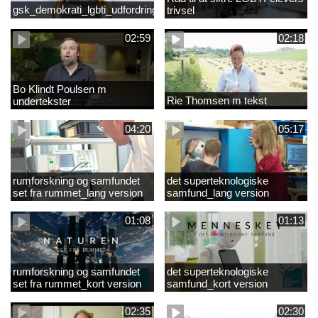
gsk_demokrati_lgbti_udfordringer
trivsel
02:59
02:18
Bo Klindt Poulsen m
Rie Thomsen m tekst
undertekster
04:20
05:17
rumforskning og samfundet
det superteknologiske
set fra rummet_lang version
samfund_lang version
01:08
01:13
rumforskning og samfundet
det superteknologiske
set fra rummet_kort version
samfund_kort version
02:35
02:30