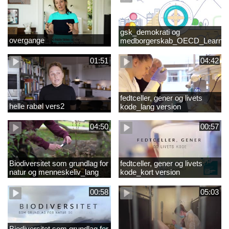
gsk_demokrati og
overgange
medborgerskab_OECD_Learnin
Compass 2030
01:51
04:42
fedtceller, gener og livets
helle rabøl vers2
kode_lang version
04:50
00:57
Biodiversitet som grundlag for
fedtceller, gener og livets
natur og menneskeliv_lang
kode_kort version
version
00:58
05:03
Biodiversitet som grundlag for