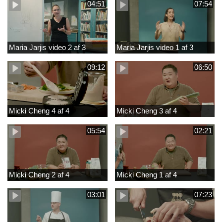
04:51
07:54
Maria Jarjis video 2 af 3
Maria Jarjis video 1 af 3
09:12
06:50
Micki Cheng 4 af 4
Micki Cheng 3 af 4
05:54
02:21
Micki Cheng 2 af 4
Micki Cheng 1 af 4
03:01
07:23