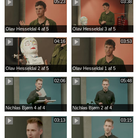
05:23
03:38
Olav Hesseldal 4 af 5
Olav Hesseldal 3 af 5
04:16
03:53
Olav Hesseldal 2 af 5
Olav Hesseldal 1 af 5
02:06
05:48
Nichlas Bjørn 4 af 4
Nichlas Bjørn 2 af 4
03:13
03:15