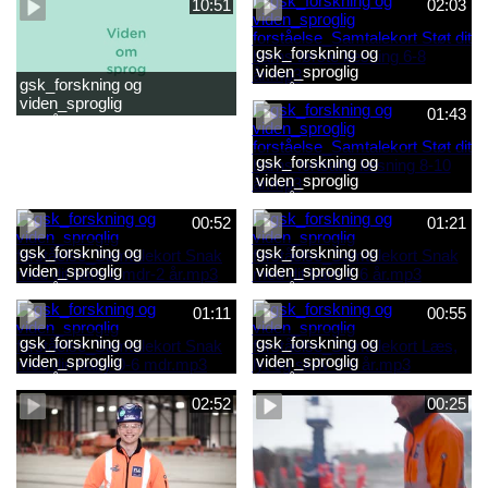
10:51
02:03
gsk_forskning og
viden_sproglig
gsk_forskning og
forståelse_Samtalekort Støt
viden_sproglig
dit barns første læsning 6-8
01:43
forståelse_Barnets sproglige
år.mp3
udvikling 0-10 år_samlet
film.mp4
gsk_forskning og
viden_sproglig
forståelse_Samtalekort Støt
dit barns fortsatte læsning 8-
00:52
01:21
10 år.mp3
gsk_forskning og
gsk_forskning og
viden_sproglig
viden_sproglig
forståelse_Samtalekort Snak
forståelse_Samtalekort Snak
med dit barn 6 mdr-2 år.mp3
med dit barn 2-6 år.mp3
01:11
00:55
gsk_forskning og
gsk_forskning og
viden_sproglig
viden_sproglig
forståelse_Samtalekort Snak
forståelse_Samtalekort Læs,
med din baby 0-6 mdr.mp3
lyt og skriv 3-6 år.mp3
02:52
00:25