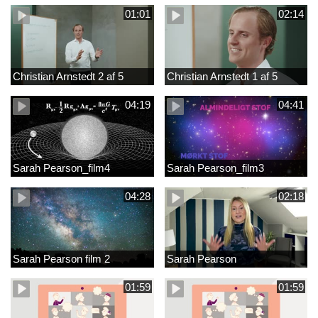
01:01
02:14
Christian Arnstedt 2 af 5
Christian Arnstedt 1 af 5
04:19
04:41
Sarah Pearson_film4
Sarah Pearson_film3
04:28
02:18
Sarah Pearson film 2
Sarah Pearson
01:59
01:59