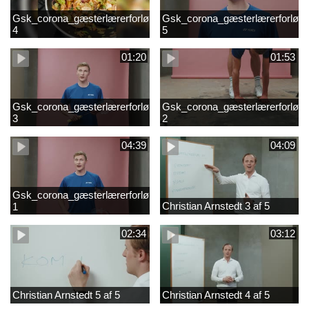
Gsk_corona_gæsterlærerforløb_Axelsen_del
Gsk_corona_gæsterlærerforløb_
4
5
01:20
01:53
Gsk_corona_gæsterlærerforløb_Axelsen_del
Gsk_corona_gæsterlærerforløb_
3
2
04:39
04:09
Gsk_corona_gæsterlærerforløb_Axelsen_del
Christian Arnstedt 3 af 5
1
02:34
03:12
Christian Arnstedt 5 af 5
Christian Arnstedt 4 af 5