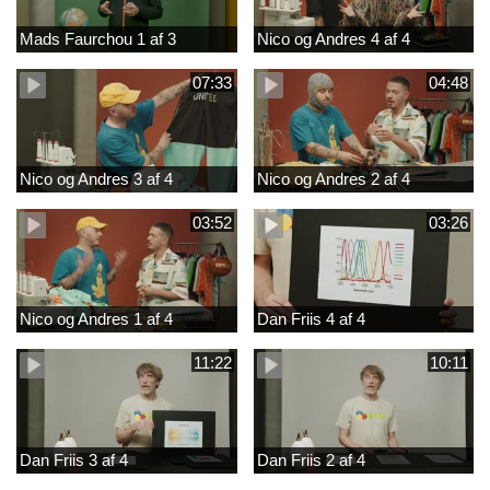
Mads Faurchou 1 af 3
Nico og Andres 4 af 4
07:33
04:48
Nico og Andres 3 af 4
Nico og Andres 2 af 4
03:52
03:26
Nico og Andres 1 af 4
Dan Friis 4 af 4
11:22
10:11
Dan Friis 3 af 4
Dan Friis 2 af 4