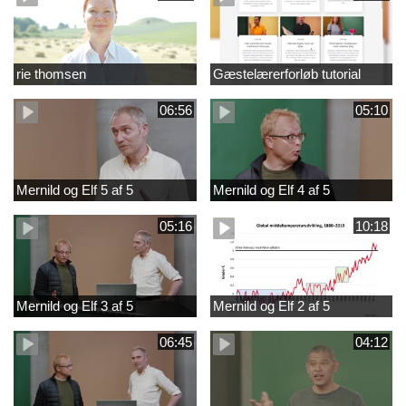
rie thomsen
Gæstelærerforløb tutorial
06:56
05:10
Mernild og Elf 5 af 5
Mernild og Elf 4 af 5
05:16
10:18
Mernild og Elf 3 af 5
Mernild og Elf 2 af 5
06:45
04:12