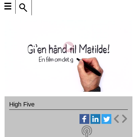
☰
High Five