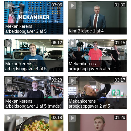
03:06
01:30
Mekanikerens
Kim Bildsøe 1 af 4
arbejdsopgaver 3 af 5
(lærepladssøgning)
06:12
01:15
Mekanikerens
Mekanikerens
arbejdsopgaver 4 af 5
arbejdsopgaver 5 af 5
(Frederik Vesti)
(Frederik Vesti)
03:28
03:17
Mekanikerens
Mekanikerens
arbejdsopgaver 1 af 5 (mads)
arbejdsopgaver 2 af 5
(magnus)
02:18
01:29