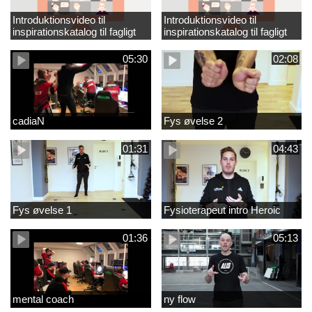
Introduktionsvideo til
Introduktionsvideo til
inspirationskatalog til fagligt
inspirationskatalog til fagligt
løft_tilrettet
løft
05:30
02:08
cadiaN
Fys øvelse 2
01:31
04:43
Fys øvelse 1
Fysioterapeut intro Heroic
01:36
05:13
mental coach
ny flow