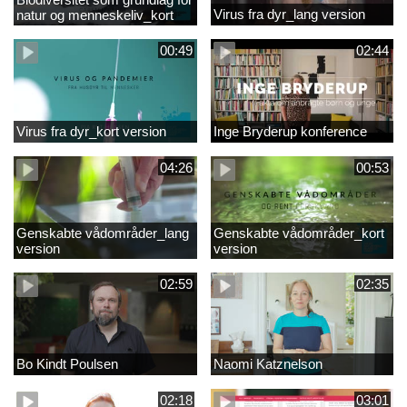
Virus fra dyr_lang version
natur og menneskeliv_kort
version
00:49
02:44
Virus fra dyr_kort version
Inge Bryderup konference
04:26
00:53
Genskabte vådområder_lang
Genskabte vådområder_kort
version
version
02:59
02:35
Bo Kindt Poulsen
Naomi Katznelson
02:18
03:01