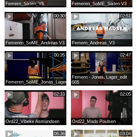
Femern_Sixten_V6
Femeren_SoME_Sixten V3
00:30
02:51
Femeren_SoME_Andreas V3
Femern_Andreas_V3
00:35
02:47
Femern - Jonas, Lager_edit
Femeren_SoME_Jonas_Lager
005
02:33
02:05
Ord22_Vibeke Asmundsen
Ord22_Mads Poulsen
06:36
03:04