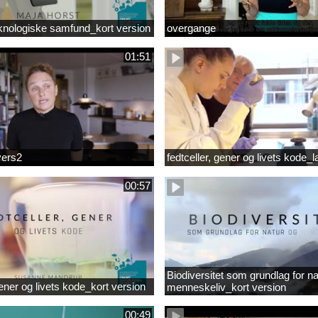
knologiske samfund_kort version
overgange
01:51
vers2
fedtceller, gener og livets kode_
00:57
Biodiversitet som grundlag for na
gener og livets kode_kort version
menneskeliv_kort version
00:49