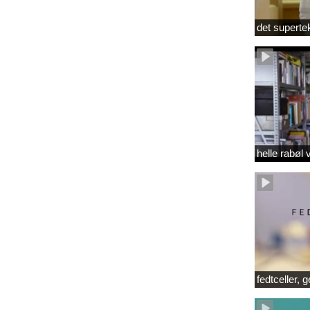
det superte
helle rabøl 
fedtceller, 