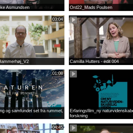
eke Asmundsen
Ord22_Mads Poulsen
03:04
 Hammerhøj_V2
Camilla Hutters - edit 004
01:08
ng og samfundet set fra rummet,
Erfaringsfilm_ny naturvidenskabe
forskning
04:45