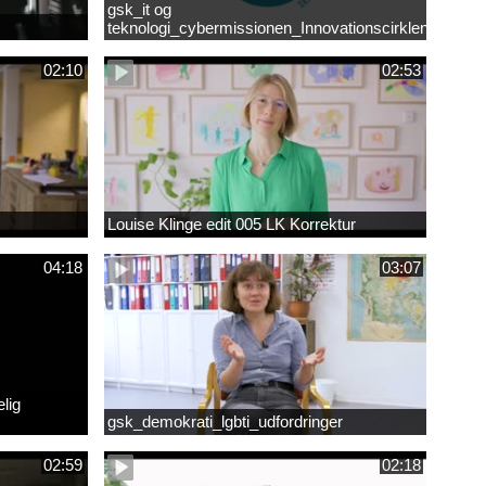
gsk_it og
teknologi_cybermissionen_Innovationscirklen
02:10
02:53
Louise Klinge edit 005 LK Korrektur
04:18
03:07
lig
gsk_demokrati_lgbti_udfordringer
02:59
02:18