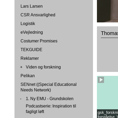
Lars Larsen
CSR Ansvarlighed
Logistik
eVejledning
Thomas
Costumer Promises
TEKGUIDE
Reklamer
+
Viden og forskning
Pelikan
SENnet ((Special Educational
Needs Network)
-
1. Ny EMU - Grundskolen
Podcastserie: Inspiration til
fagligt løft
gsk_forskni
forståelse