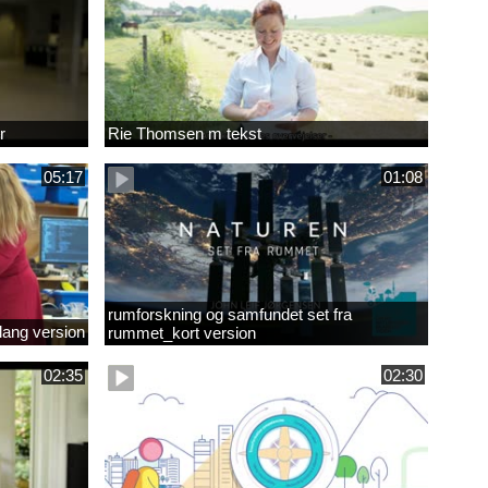
r
Rie Thomsen m tekst
05:17
01:08
rumforskning og samfundet set fra
lang version
rummet_kort version
02:35
02:30