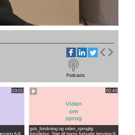
Podcasts
03:01
02:43
gsk_forskning og viden_sproglig
læsning 6-8
forståelse_Støt dit barns fortsatte læsning 8-