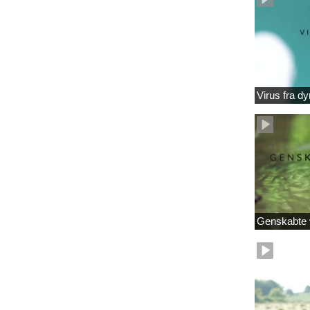
Virus fra dy
Genskabte 