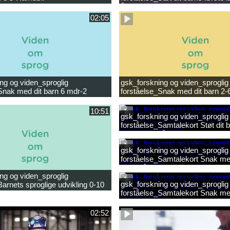
ligheder.mp4
år.mp4
02:05
ng og viden_sproglig
gsk_forskning og viden_sproglig
Snak med dit barn 6 mdr-2
forståelse_Snak med dit barn 2-
10:51
gsk_forskning og viden_sproglig
forståelse_Samtalekort Støt dit b
læsning 6-8 år.mp3
gsk_forskning og viden_sproglig
forståelse_Samtalekort Snak med
mdr-2 år.mp3
ng og viden_sproglig
gsk_forskning og viden_sproglig
Barnets sproglige udvikling 0-10
forståelse_Samtalekort Snak me
ilm.mp4
0-6 mdr.mp3
02:52