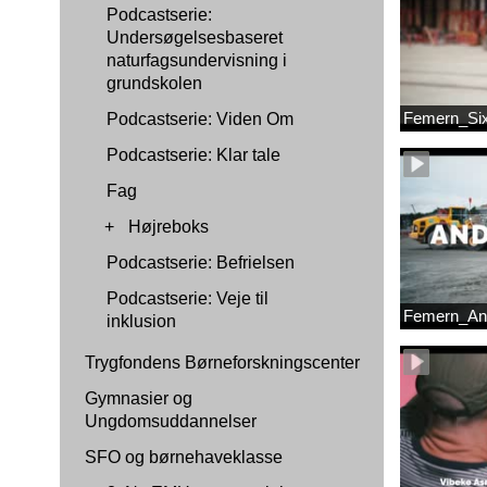
Podcastserie:
Undersøgelsesbaseret
naturfagsundervisning i
grundskolen
Femern_Si
Podcastserie: Viden Om
Podcastserie: Klar tale
Fag
+
Højreboks
Podcastserie: Befrielsen
Podcastserie: Veje til
Femern_An
inklusion
Trygfondens Børneforskningscenter
Gymnasier og
Ungdomsuddannelser
SFO og børnehaveklasse