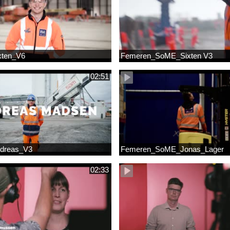
xten_V6
Femeren_SoME_Sixten V3
02:51
dreas_V3
Femeren_SoME_Jonas_Lager
02:33