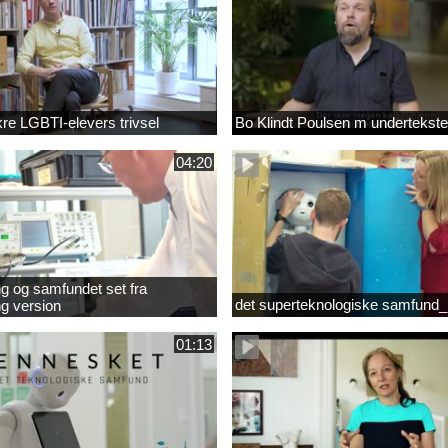
ikre LGBTI-elevers trivsel
Bo Klindt Poulsen m undertekste
04:20
g og samfundet set fra
det superteknologiske samfund_
g version
01:13