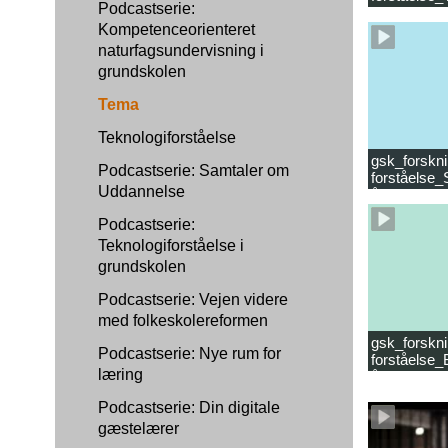
Podcastserie:
læsevanske
Kompetenceorienteret
naturfagsundervisning i
grundskolen
Tema
Teknologiforståelse
gsk_forskni
Podcastserie: Samtaler om
forståelse_
Uddannelse
år.mp4
Podcastserie:
Teknologiforståelse i
grundskolen
Podcastserie: Vejen videre
med folkeskolereformen
gsk_forskni
Podcastserie: Nye rum for
forståelse_
læring
år_samlet f
Podcastserie: Din digitale
gæstelærer