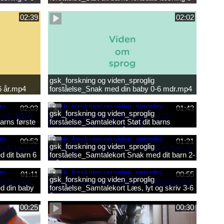
10 år.mp4
02:39
02:02
gsk_forskning og viden_sproglig
6 år.mp4
forståelse_Snak med din baby 0-6 mdr.mp4
02:03
01:43
gsk_forskning og viden_sproglig
arns første
forståelse_Samtalekort Støt dit barns
fortsatte læsning 8-10 år.mp3
00:52
01:21
gsk_forskning og viden_sproglig
 dit barn 6
forståelse_Samtalekort Snak med dit barn 2-
6 år.mp3
01:11
00:55
gsk_forskning og viden_sproglig
d din baby
forståelse_Samtalekort Læs, lyt og skriv 3-6
år.mp3
00:25
00:30