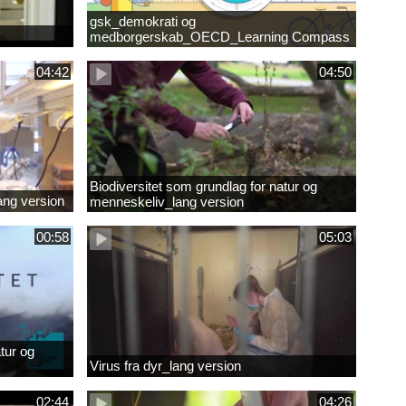
gsk_demokrati og
medborgerskab_OECD_Learning Compass
2030
04:42
04:50
Biodiversitet som grundlag for natur og
lang version
menneskeliv_lang version
00:58
05:03
tur og
Virus fra dyr_lang version
02:44
04:26