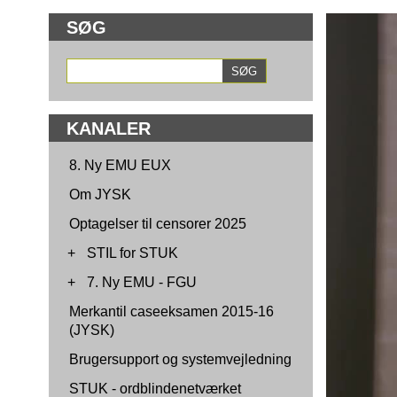
SØG
KANALER
8. Ny EMU EUX
Om JYSK
Optagelser til censorer 2025
+
STIL for STUK
+
7. Ny EMU - FGU
Merkantil caseeksamen 2015-16
(JYSK)
Brugersupport og systemvejledning
STUK - ordblindenetværket