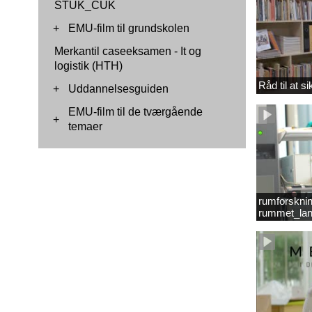
STUK_CUK
+
EMU-film til grundskolen
Merkantil caseeksamen - It og
logistik (HTH)
Råd til at s
+
Uddannelsesguiden
EMU-film til de tværgående
+
temaer
rumforsknin
rummet_lan