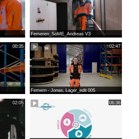
Femeren_SoME_Andreas V3
00:35
02:47
Femern - Jonas, Lager_edit 005
02:05
06:36