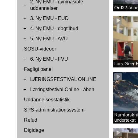
2. Ny EMU - gymnasiale
+
Ord22_Vib
uddannelser
+
3. Ny EMU - EUD
+
4. Ny EMU - dagtilbud
+
5. Ny EMU - AVU
SOSU-videoer
+
6. Ny EMU - FVU
Lars Geer
Fagligt panel
+
LÆRINGSFESTIVAL ONLINE
+
Læringsfestival Online - åben
Uddannelsesstatistik
SPS-administrationssystem
Rumforskni
Refud
undertekst
Digidage