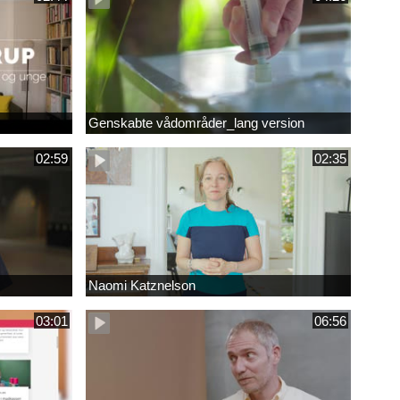
Genskabte vådområder_lang version
02:59
02:35
Naomi Katznelson
03:01
06:56