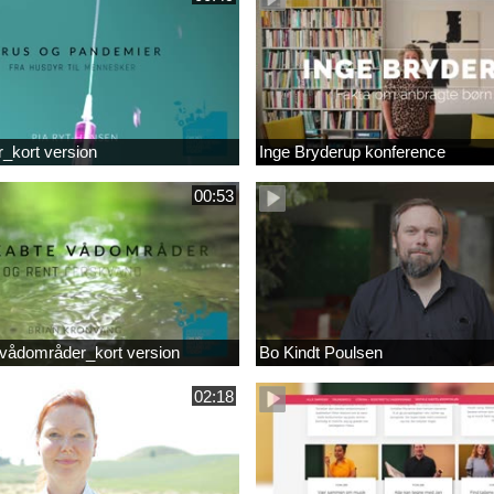
r_kort version
Inge Bryderup konference
00:53
vådområder_kort version
Bo Kindt Poulsen
02:18