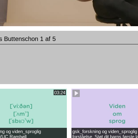
 Buttenschon 1 af 5
03:24
ng og viden_sproglig
gsk_forskning og viden_sproglig
_VUC Rambøll
forståelse_Støt dit barns første 