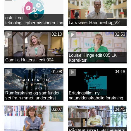
gsk_it og
Lars Geer Hammerhøj_V2
teknologi_cybermissionen_Innovationscirklen
02:10
02:53
Louise Klinge edit 005 LK
Camilla Hutters - edit 004
Korrektur
01:08
04:18
Rumforskning og samfundet
Erfaringsfilm_ny
set fra rummet, undertekst
naturvidenskabelig forskning
03:07
04:45
Råd til at sikre LGBTI-elevers