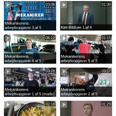
03:06
01:30
Mekanikerens
Kim Bildsøe 1 af 4
arbejdsopgaver 3 af 5
(lærepladssøgning)
06:12
01:15
Mekanikerens
Mekanikerens
arbejdsopgaver 4 af 5
arbejdsopgaver 5 af 5
(Frederik Vesti)
(Frederik Vesti)
03:28
03:17
Mekanikerens
Mekanikerens
arbejdsopgaver 1 af 5 (mads)
arbejdsopgaver 2 af 5
(magnus)
02:18
01:29