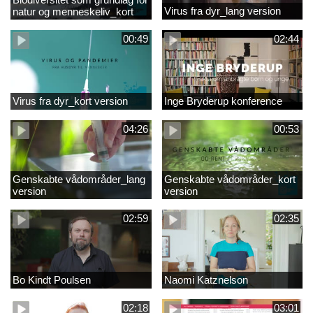
Virus fra dyr_lang version
natur og menneskeliv_kort
version
00:49
02:44
Virus fra dyr_kort version
Inge Bryderup konference
04:26
00:53
Genskabte vådområder_lang
Genskabte vådområder_kort
version
version
02:59
02:35
Bo Kindt Poulsen
Naomi Katznelson
02:18
03:01