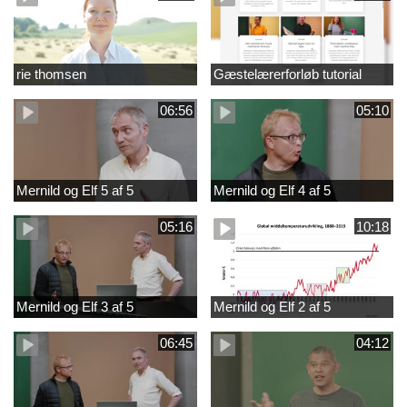
rie thomsen
Gæstelærerforløb tutorial
06:56
05:10
Mernild og Elf 5 af 5
Mernild og Elf 4 af 5
05:16
10:18
Mernild og Elf 3 af 5
Mernild og Elf 2 af 5
06:45
04:12