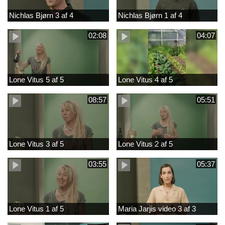
Nichlas Bjørn 3 af 4
Nichlas Bjørn 1 af 4
02:08
04:07
Lone Vitus 5 af 5
Lone Vitus 4 af 5
08:57
05:51
Lone Vitus 3 af 5
Lone Vitus 2 af 5
03:55
05:37
Lone Vitus 1 af 5
Maria Jarjis video 3 af 3