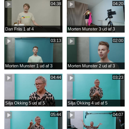
04:38
04:20
Dan Friis 1 af 4
Morten Munster 3 ud af 3
03:13
02:00
Morten Munster 1 ud af 3
Morten Munster 2 ud af 3
04:44
03:23
Silja Okking 5 ud af 5
Silja Okking 4 ud af 5
05:44
04:07