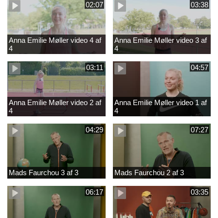
02:07
03:38
Anna Emilie Møller video 4 af
Anna Emilie Møller video 3 af
4
4
03:11
04:57
Anna Emilie Møller video 2 af
Anna Emilie Møller video 1 af
4
4
04:29
07:27
Mads Faurchou 3 af 3
Mads Faurchou 2 af 3
06:17
03:35