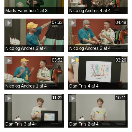
Mads Faurchou 1 af 3
Nico og Andres 4 af 4
07:33
04:48
Nico og Andres 3 af 4
Nico og Andres 2 af 4
03:52
03:26
Nico og Andres 1 af 4
Dan Friis 4 af 4
11:22
10:11
Dan Friis 3 af 4
Dan Friis 2 af 4