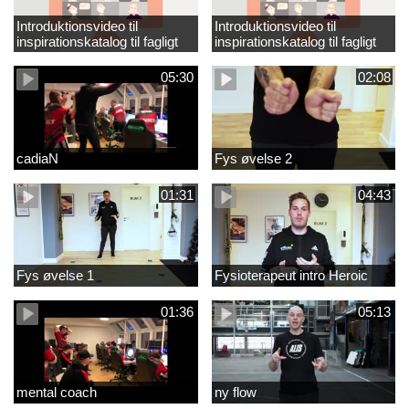
Introduktionsvideo til
Introduktionsvideo til
inspirationskatalog til fagligt
inspirationskatalog til fagligt
løft_tilrettet
løft
05:30
02:08
cadiaN
Fys øvelse 2
01:31
04:43
Fys øvelse 1
Fysioterapeut intro Heroic
01:36
05:13
mental coach
ny flow