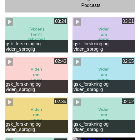
Podcasts
03:24
03:01
gsk_forskning og
gsk_forskning og
viden_sproglig
viden_sproglig
forståelse_VUC Rambøll
forståelse_Støt dit barns
læsevanskeligheder.mp4
første læsning 6-8 år.mp4
02:43
02:05
gsk_forskning og
gsk_forskning og
viden_sproglig
viden_sproglig
forståelse_Støt dit barns
forståelse_Snak med dit barn
fortsatte læsning 8-10 år.mp4
6 mdr-2 år.mp4
02:39
02:02
gsk_forskning og
gsk_forskning og
viden_sproglig
viden_sproglig
forståelse_Snak med dit barn
forståelse_Snak med din
2-6 år.mp4
baby 0-6 mdr.mp4