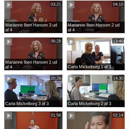
03:21
04:10
Marianne Iben Hansen 3 ud
Marianne Iben Hansen 2 ud
af 4
af 4
06:28
13:40
Marianne Iben Hansen 1 ud
Carla Mickelborg 1 af 3
af 4
20:28
14:30
Carla Mickelborg 3 af 3
Carla Mickelborg 2 af 3
01:56
02:14