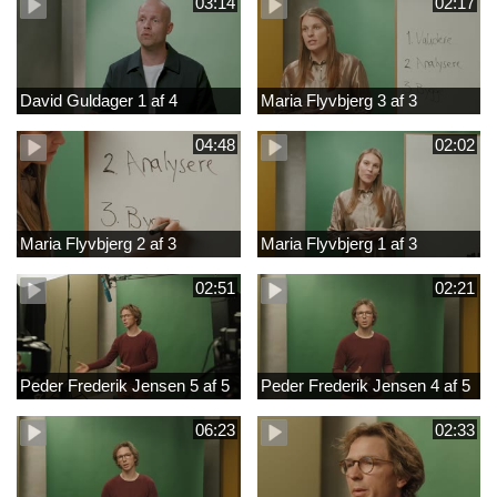
03:14
02:17
David Guldager 1 af 4
Maria Flyvbjerg 3 af 3
04:48
02:02
Maria Flyvbjerg 2 af 3
Maria Flyvbjerg 1 af 3
02:51
02:21
Peder Frederik Jensen 5 af 5
Peder Frederik Jensen 4 af 5
06:23
02:33