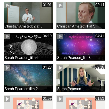
01:01
02:14
Christian Arnstedt 2 af 5
Christian Arnstedt 1 af 5
04:19
04:41
Sarah Pearson_film4
Sarah Pearson_film3
04:28
02:18
Sarah Pearson film 2
Sarah Pearson
01:59
01:59