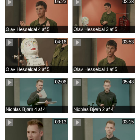
05:23
03:38
Olav Hesseldal 4 af 5
Olav Hesseldal 3 af 5
04:16
03:53
Olav Hesseldal 2 af 5
Olav Hesseldal 1 af 5
02:06
05:48
Nichlas Bjørn 4 af 4
Nichlas Bjørn 2 af 4
03:13
03:15