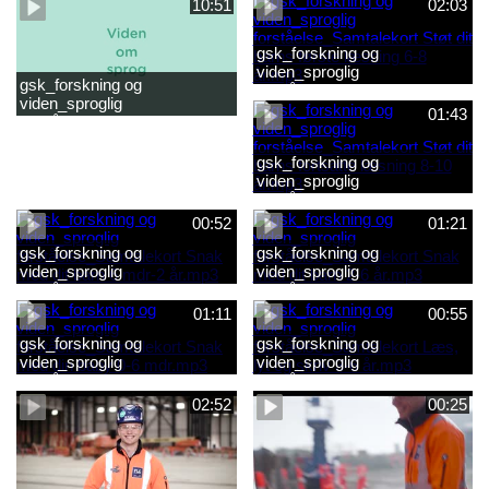
10:51
02:03
gsk_forskning og
viden_sproglig
gsk_forskning og
forståelse_Samtalekort Støt
viden_sproglig
dit barns første læsning 6-8
01:43
forståelse_Barnets sproglige
år.mp3
udvikling 0-10 år_samlet
film.mp4
gsk_forskning og
viden_sproglig
forståelse_Samtalekort Støt
dit barns fortsatte læsning 8-
00:52
01:21
10 år.mp3
gsk_forskning og
gsk_forskning og
viden_sproglig
viden_sproglig
forståelse_Samtalekort Snak
forståelse_Samtalekort Snak
med dit barn 6 mdr-2 år.mp3
med dit barn 2-6 år.mp3
01:11
00:55
gsk_forskning og
gsk_forskning og
viden_sproglig
viden_sproglig
forståelse_Samtalekort Snak
forståelse_Samtalekort Læs,
med din baby 0-6 mdr.mp3
lyt og skriv 3-6 år.mp3
02:52
00:25