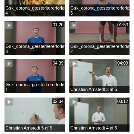
Gsk_corona_gæsterlærerforløb_Axelsen_del
Gsk_corona_gæsterlærerforløb_
4
5
01:20
01:53
Gsk_corona_gæsterlærerforløb_Axelsen_del
Gsk_corona_gæsterlærerforløb_
3
2
04:39
04:09
Gsk_corona_gæsterlærerforløb_Axelsen_del
Christian Arnstedt 3 af 5
1
02:34
03:12
Christian Arnstedt 5 af 5
Christian Arnstedt 4 af 5