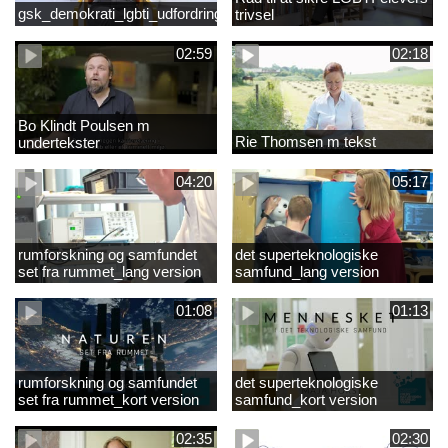
gsk_demokrati_lgbti_udfordringer
trivsel
02:59
02:18
Bo Klindt Poulsen m
Rie Thomsen m tekst
undertekster
04:20
05:17
rumforskning og samfundet
det superteknologiske
set fra rummet_lang version
samfund_lang version
01:08
01:13
rumforskning og samfundet
det superteknologiske
set fra rummet_kort version
samfund_kort version
02:35
02:30