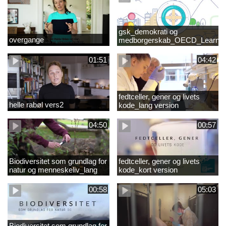
gsk_demokrati og
overgange
medborgerskab_OECD_Learnin
Compass 2030
01:51
04:42
fedtceller, gener og livets
helle rabøl vers2
kode_lang version
04:50
00:57
Biodiversitet som grundlag for
fedtceller, gener og livets
natur og menneskeliv_lang
kode_kort version
version
00:58
05:03
Biodiversitet som grundlag for