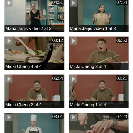
04:51
07:54
Maria Jarjis video 2 af 3
Maria Jarjis video 1 af 3
09:12
06:50
Micki Cheng 4 af 4
Micki Cheng 3 af 4
05:54
02:21
Micki Cheng 2 af 4
Micki Cheng 1 af 4
03:01
07:23