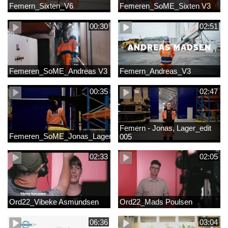
Femern_Sixten_V6
Femeren_SoME_Sixten V3
00:30
02:51
Femeren_SoME_Andreas V3
Femern_Andreas_V3
00:35
02:47
Femern - Jonas, Lager_edit
Femeren_SoME_Jonas_Lager
005
02:33
02:05
Ord22_Vibeke Asmundsen
Ord22_Mads Poulsen
06:36
03:04