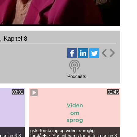
 Kapitel 8
Podcasts
03:01
02:43
gsk_forskning og viden_sproglig
læsning 6-8
forståelse_Støt dit barns fortsatte læsning 8-