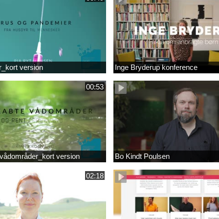
r_kort version
Inge Bryderup konference
00:53
vådområder_kort version
Bo Kindt Poulsen
02:18