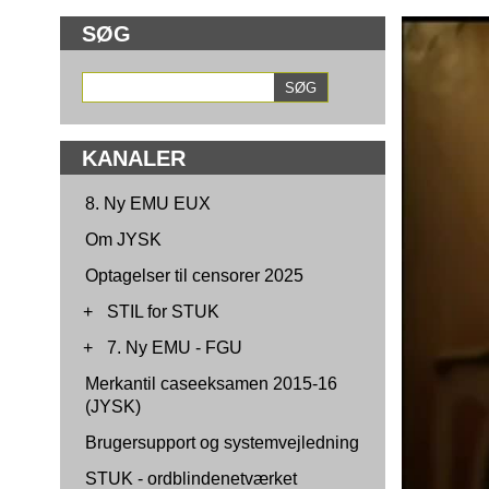
SØG
KANALER
8. Ny EMU EUX
Om JYSK
Optagelser til censorer 2025
+
STIL for STUK
+
7. Ny EMU - FGU
Merkantil caseeksamen 2015-16
(JYSK)
Brugersupport og systemvejledning
STUK - ordblindenetværket