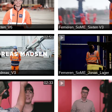
xten_V6
Femeren_SoME_Sixten V3
02:51
dreas_V3
Femeren_SoME_Jonas_Lager
02:33