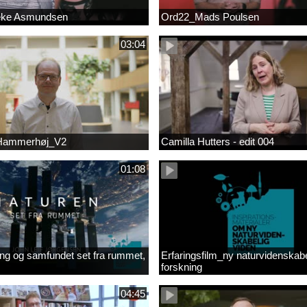
eke Asmundsen
Ord22_Mads Poulsen
03:04
 Hammerhøj_V2
Camilla Hutters - edit 004
01:08
ng og samfundet set fra rummet,
Erfaringsfilm_ny naturvidenskabe
forskning
04:45