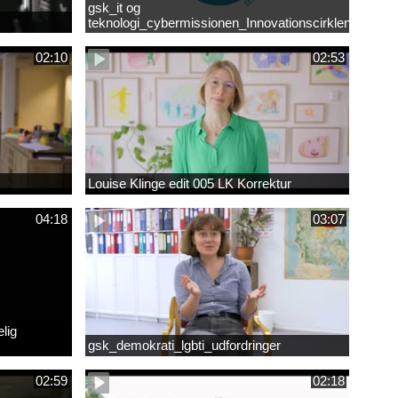
gsk_it og
teknologi_cybermissionen_Innovationscirklen
02:10
02:53
Louise Klinge edit 005 LK Korrektur
04:18
03:07
lig
gsk_demokrati_lgbti_udfordringer
02:59
02:18