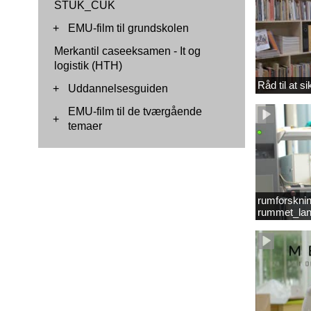
STUK_CUK
+
EMU-film til grundskolen
Merkantil caseeksamen - It og
logistik (HTH)
Råd til at s
+
Uddannelsesguiden
EMU-film til de tværgående
+
temaer
rumforsknin
rummet_lan