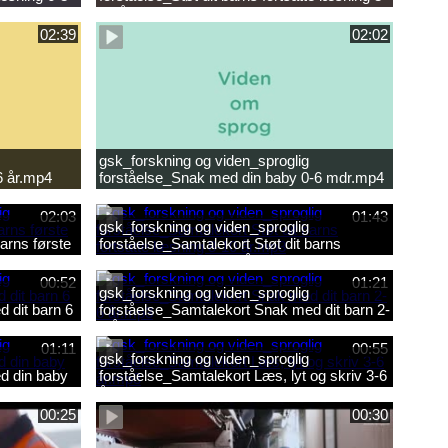
10 år.mp4
02:39
02:02
gsk_forskning og viden_sproglig
6 år.mp4
forståelse_Snak med din baby 0-6 mdr.mp4
02:03
01:43
gsk_forskning og viden_sproglig
arns første
forståelse_Samtalekort Støt dit barns
fortsatte læsning 8-10 år.mp3
00:52
01:21
gsk_forskning og viden_sproglig
 dit barn 6
forståelse_Samtalekort Snak med dit barn 2-
6 år.mp3
01:11
00:55
gsk_forskning og viden_sproglig
d din baby
forståelse_Samtalekort Læs, lyt og skriv 3-6
år.mp3
00:25
00:30