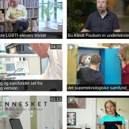
ikre LGBTI-elevers trivsel
Bo Klindt Poulsen m undertekste
04:20
g og samfundet set fra
det superteknologiske samfund_
g version
01:13