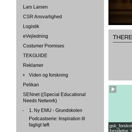
Lars Larsen
CSR Ansvarlighed
Logistik
eVejledning
THERES
Costumer Promises
TEKGUIDE
Reklamer
+
Viden og forskning
Pelikan
SENnet ((Special Educational
Needs Network)
-
1. Ny EMU - Grundskolen
Podcastserie: Inspiration til
fagligt løft
gsk_forskni
forståelse