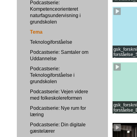
Podcastserie:
læsevanske
Kompetenceorienteret
naturfagsundervisning i
grundskolen
Tema
Teknologiforståelse
gsk_forskni
Podcastserie: Samtaler om
forståelse_
Uddannelse
år.mp4
Podcastserie:
Teknologiforståelse i
grundskolen
Podcastserie: Vejen videre
med folkeskolereformen
gsk_forskni
Podcastserie: Nye rum for
forståelse_
læring
år_samlet f
Podcastserie: Din digitale
gæstelærer