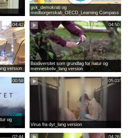
gsk_demokrati og
medborgerskab_OECD_Learning Compass
2030
04:42
04:50
Biodiversitet som grundlag for natur og
lang version
menneskeliv_lang version
00:58
05:03
tur og
Virus fra dyr_lang version
02:44
04:26