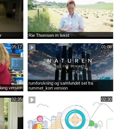
r
Rie Thomsen m tekst
05:17
01:08
rumforskning og samfundet set fra
lang version
rummet_kort version
02:35
02:30