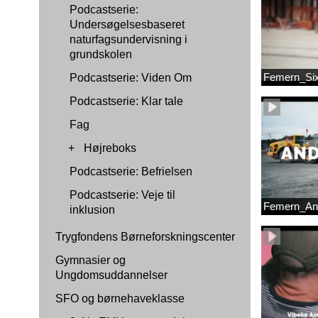
Podcastserie:
Undersøgelsesbaseret
naturfagsundervisning i
grundskolen
Femern_Si
Podcastserie: Viden Om
Podcastserie: Klar tale
Fag
+
Højreboks
Podcastserie: Befrielsen
Podcastserie: Veje til
Femern_An
inklusion
Trygfondens Børneforskningscenter
Gymnasier og
Ungdomsuddannelser
SFO og børnehaveklasse