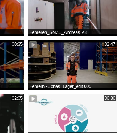
Femeren_SoME_Andreas V3
00:35
02:47
Femern - Jonas, Lager_edit 005
02:05
06:36