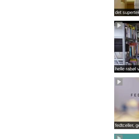
det superte
helle rabøl 
fedtceller, 