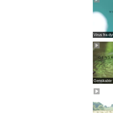
Virus fra dy
Genskabte 