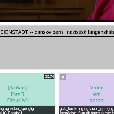
IENSTADT -- danske børn i nazistisk fangenskab,
03:24
ng og viden_sproglig
gsk_forskning og viden_sproglig
_VUC Rambøll
forståelse_Støt dit barns første 