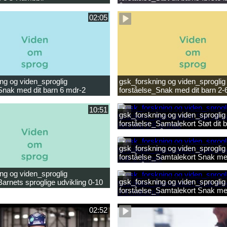
ligheder.mp4
år.mp4
02:05
ng og viden_sproglig
gsk_forskning og viden_sproglig
Snak med dit barn 6 mdr-2
forståelse_Snak med dit barn 2-
10:51
gsk_forskning og viden_sproglig
forståelse_Samtalekort Støt dit b
læsning 6-8 år.mp3
gsk_forskning og viden_sproglig
forståelse_Samtalekort Snak med
mdr-2 år.mp3
ng og viden_sproglig
gsk_forskning og viden_sproglig
Barnets sproglige udvikling 0-10
forståelse_Samtalekort Snak me
ilm.mp4
0-6 mdr.mp3
02:52