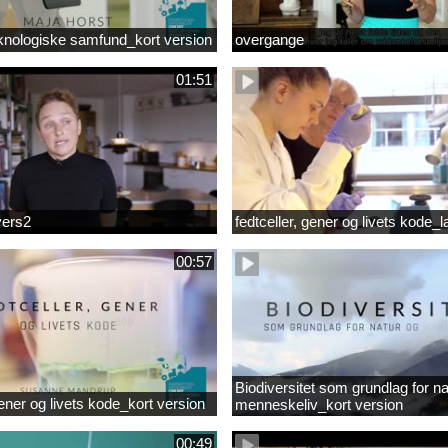
knologiske samfund_kort version
overgange
01:51
vers2
fedtceller, gener og livets kode_
00:57
Biodiversitet som grundlag for na
gener og livets kode_kort version
menneskeliv_kort version
00:49