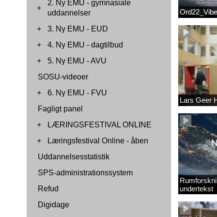
2. Ny EMU - gymnasiale
+
Ord22_Vib
uddannelser
+
3. Ny EMU - EUD
+
4. Ny EMU - dagtilbud
+
5. Ny EMU - AVU
SOSU-videoer
+
6. Ny EMU - FVU
Lars Geer
Fagligt panel
+
LÆRINGSFESTIVAL ONLINE
+
Læringsfestival Online - åben
Uddannelsesstatistik
SPS-administrationssystem
Rumforskni
Refud
undertekst
Digidage