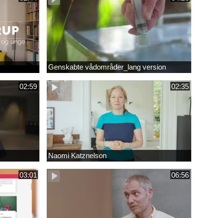
Genskabte vådområder_lang version
02:59
02:35
Naomi Katznelson
03:01
06:56