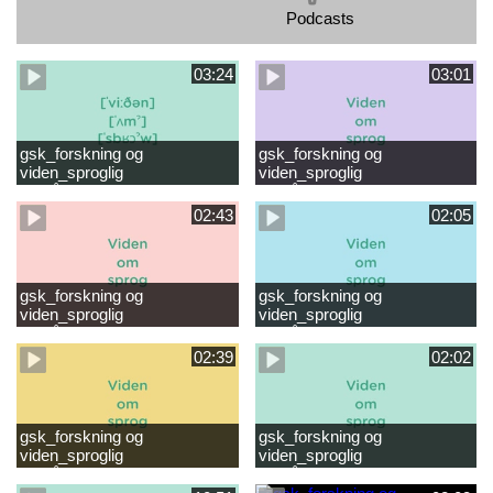
Podcasts
03:24
03:01
gsk_forskning og
gsk_forskning og
viden_sproglig
viden_sproglig
forståelse_VUC Rambøll
forståelse_Støt dit barns
læsevanskeligheder.mp4
første læsning 6-8 år.mp4
02:43
02:05
gsk_forskning og
gsk_forskning og
viden_sproglig
viden_sproglig
forståelse_Støt dit barns
forståelse_Snak med dit barn
fortsatte læsning 8-10 år.mp4
6 mdr-2 år.mp4
02:39
02:02
gsk_forskning og
gsk_forskning og
viden_sproglig
viden_sproglig
forståelse_Snak med dit barn
forståelse_Snak med din
2-6 år.mp4
baby 0-6 mdr.mp4