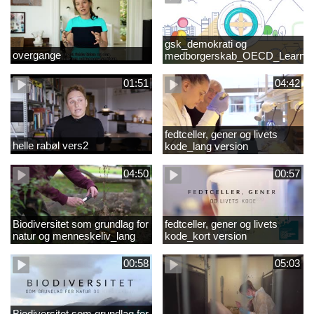
gsk_demokrati og
overgange
medborgerskab_OECD_Learnin
Compass 2030
01:51
04:42
fedtceller, gener og livets
helle rabøl vers2
kode_lang version
04:50
00:57
Biodiversitet som grundlag for
fedtceller, gener og livets
natur og menneskeliv_lang
kode_kort version
version
00:58
05:03
Biodiversitet som grundlag for