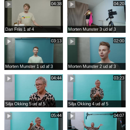
04:38
04:20
Dan Friis 1 af 4
Morten Munster 3 ud af 3
03:13
02:00
Morten Munster 1 ud af 3
Morten Munster 2 ud af 3
04:44
03:23
Silja Okking 5 ud af 5
Silja Okking 4 ud af 5
05:44
04:07