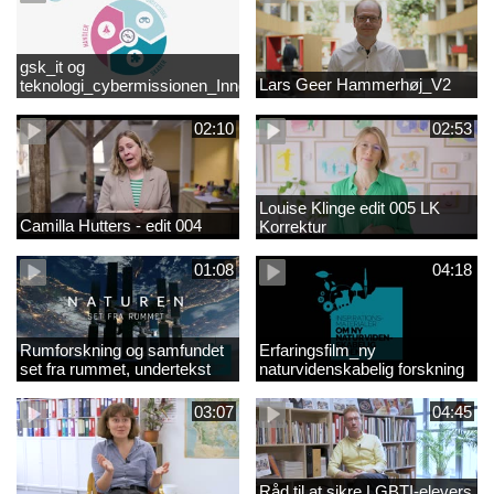
gsk_it og
Lars Geer Hammerhøj_V2
teknologi_cybermissionen_Innovationscirklen
02:10
02:53
Louise Klinge edit 005 LK
Camilla Hutters - edit 004
Korrektur
01:08
04:18
Rumforskning og samfundet
Erfaringsfilm_ny
set fra rummet, undertekst
naturvidenskabelig forskning
03:07
04:45
Råd til at sikre LGBTI-elevers