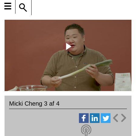
☰
Micki Cheng 3 af 4