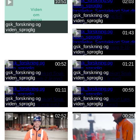
10:51
02:03
gsk_forskning og
viden_sproglig
gsk_forskning og
forståelse_Samtalekort Støt
viden_sproglig
dit barns første læsning 6-8
01:43
forståelse_Barnets sproglige
år.mp3
udvikling 0-10 år_samlet
film.mp4
gsk_forskning og
viden_sproglig
forståelse_Samtalekort Støt
dit barns fortsatte læsning 8-
00:52
01:21
10 år.mp3
gsk_forskning og
gsk_forskning og
viden_sproglig
viden_sproglig
forståelse_Samtalekort Snak
forståelse_Samtalekort Snak
med dit barn 6 mdr-2 år.mp3
med dit barn 2-6 år.mp3
01:11
00:55
gsk_forskning og
gsk_forskning og
viden_sproglig
viden_sproglig
forståelse_Samtalekort Snak
forståelse_Samtalekort Læs,
med din baby 0-6 mdr.mp3
lyt og skriv 3-6 år.mp3
02:52
00:25