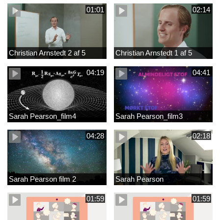
01:01
02:14
Christian Arnstedt 2 af 5
Christian Arnstedt 1 af 5
04:19
04:41
Sarah Pearson_film4
Sarah Pearson_film3
04:28
02:18
Sarah Pearson film 2
Sarah Pearson
01:59
01:59