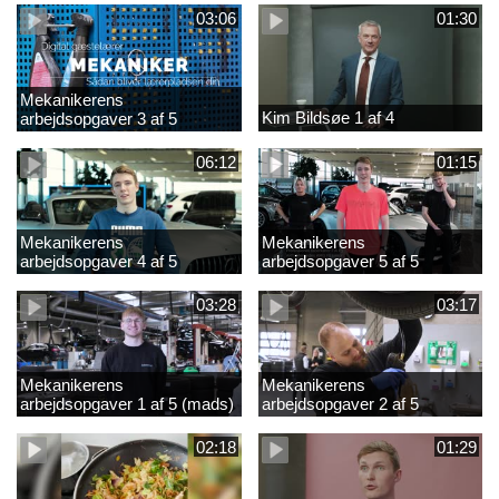
03:06
01:30
Mekanikerens
Kim Bildsøe 1 af 4
arbejdsopgaver 3 af 5
(lærepladssøgning)
06:12
01:15
Mekanikerens
Mekanikerens
arbejdsopgaver 4 af 5
arbejdsopgaver 5 af 5
(Frederik Vesti)
(Frederik Vesti)
03:28
03:17
Mekanikerens
Mekanikerens
arbejdsopgaver 1 af 5 (mads)
arbejdsopgaver 2 af 5
(magnus)
02:18
01:29