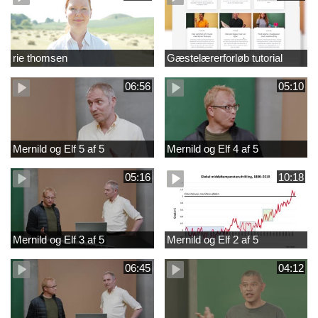
rie thomsen
Gæstelærerforløb tutorial
06:56
05:10
Mernild og Elf 5 af 5
Mernild og Elf 4 af 5
05:16
10:18
Mernild og Elf 3 af 5
Mernild og Elf 2 af 5
06:45
04:12