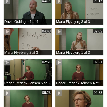
03:14
02:17
David Guldager 1 af 4
Maria Flyvbjerg 3 af 3
04:48
02:02
Maria Flyvbjerg 2 af 3
Maria Flyvbjerg 1 af 3
02:51
02:21
Peder Frederik Jensen 5 af 5
Peder Frederik Jensen 4 af 5
06:23
02:33