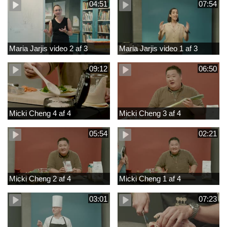
04:51
07:54
Maria Jarjis video 2 af 3
Maria Jarjis video 1 af 3
09:12
06:50
Micki Cheng 4 af 4
Micki Cheng 3 af 4
05:54
02:21
Micki Cheng 2 af 4
Micki Cheng 1 af 4
03:01
07:23