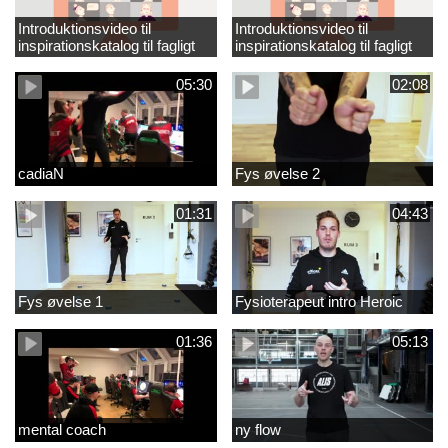
Introduktionsvideo til
Introduktionsvideo til
inspirationskatalog til fagligt
inspirationskatalog til fagligt
løft_tilrettet
løft
05:30
02:08
cadiaN
Fys øvelse 2
01:31
04:43
Fys øvelse 1
Fysioterapeut intro Heroic
01:36
05:13
mental coach
ny flow