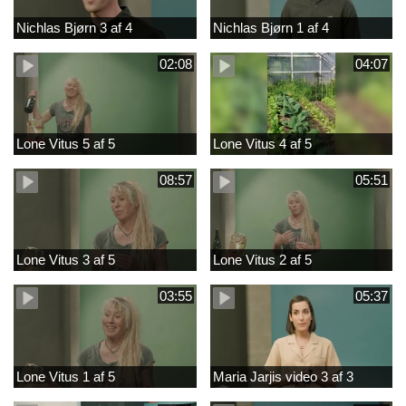
Nichlas Bjørn 3 af 4
Nichlas Bjørn 1 af 4
02:08
04:07
Lone Vitus 5 af 5
Lone Vitus 4 af 5
08:57
05:51
Lone Vitus 3 af 5
Lone Vitus 2 af 5
03:55
05:37
Lone Vitus 1 af 5
Maria Jarjis video 3 af 3