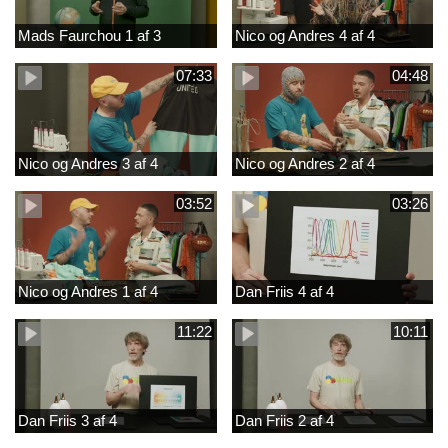
Mads Faurchou 1 af 3
Nico og Andres 4 af 4
07:33
04:48
Nico og Andres 3 af 4
Nico og Andres 2 af 4
03:52
03:26
Nico og Andres 1 af 4
Dan Friis 4 af 4
11:22
10:11
Dan Friis 3 af 4
Dan Friis 2 af 4