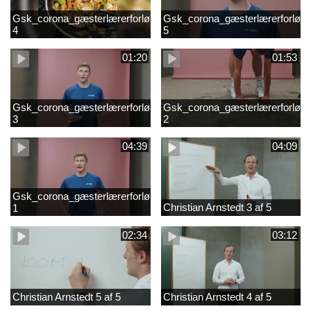
Gsk_corona_gæsterlærerforløb_Axelsen_del
Gsk_corona_gæsterlærerforløb_
4
5
01:20
01:53
Gsk_corona_gæsterlærerforløb_Axelsen_del
Gsk_corona_gæsterlærerforløb_
3
2
04:39
04:09
Gsk_corona_gæsterlærerforløb_Axelsen_del
Christian Arnstedt 3 af 5
1
02:34
03:12
Christian Arnstedt 5 af 5
Christian Arnstedt 4 af 5