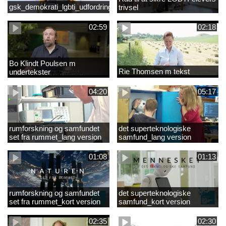
gsk_demokrati_lgbti_udfordringer
trivsel
02:59
02:18
Bo Klindt Poulsen m
Rie Thomsen m tekst
undertekster
04:20
05:17
rumforskning og samfundet
det superteknologiske
set fra rummet_lang version
samfund_lang version
01:08
01:13
rumforskning og samfundet
det superteknologiske
set fra rummet_kort version
samfund_kort version
02:35
02:30