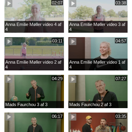
02:07
03:38
Anna Emilie Møller video 4 af
Anna Emilie Møller video 3 af
4
4
03:11
04:57
Anna Emilie Møller video 2 af
Anna Emilie Møller video 1 af
4
4
04:29
07:27
Mads Faurchou 3 af 3
Mads Faurchou 2 af 3
06:17
03:35