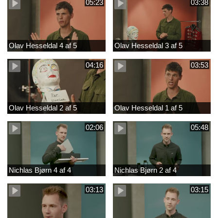
05:23
03:38
Olav Hesseldal 4 af 5
Olav Hesseldal 3 af 5
04:16
03:53
Olav Hesseldal 2 af 5
Olav Hesseldal 1 af 5
02:06
05:48
Nichlas Bjørn 4 af 4
Nichlas Bjørn 2 af 4
03:13
03:15