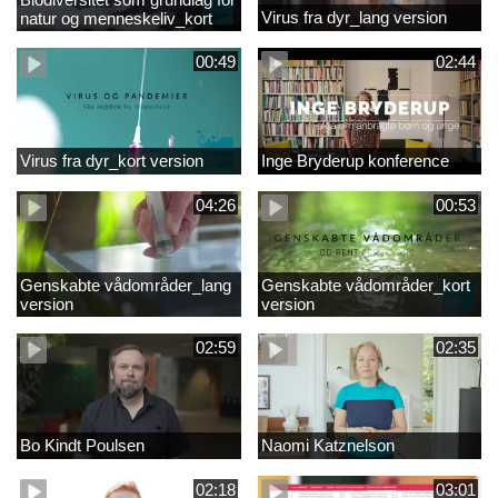
Virus fra dyr_lang version
natur og menneskeliv_kort
version
00:49
02:44
Virus fra dyr_kort version
Inge Bryderup konference
04:26
00:53
Genskabte vådområder_lang
Genskabte vådområder_kort
version
version
02:59
02:35
Bo Kindt Poulsen
Naomi Katznelson
02:18
03:01