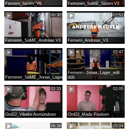
Femern_Sixten_V6
Femeren_SoME_Sixten V3
00:30
02:51
Femeren_SoME_Andreas V3
Femern_Andreas_V3
00:35
02:47
Femern - Jonas, Lager_edit
Femeren_SoME_Jonas_Lager
005
02:33
02:05
Ord22_Vibeke Asmundsen
Ord22_Mads Poulsen
06:36
03:04