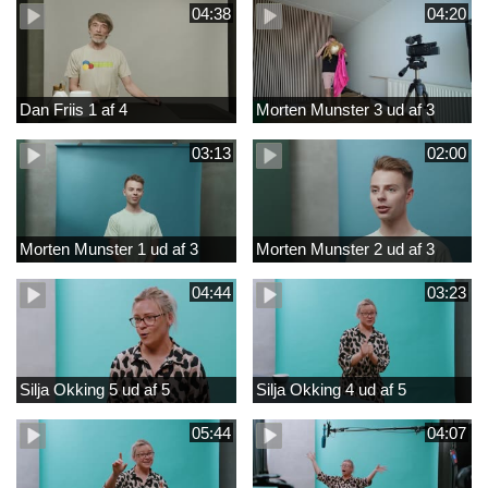
04:38
04:20
Dan Friis 1 af 4
Morten Munster 3 ud af 3
03:13
02:00
Morten Munster 1 ud af 3
Morten Munster 2 ud af 3
04:44
03:23
Silja Okking 5 ud af 5
Silja Okking 4 ud af 5
05:44
04:07