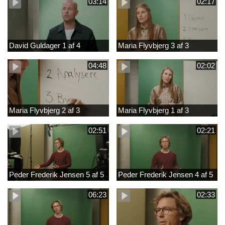
03:14
02:17
David Guldager 1 af 4
Maria Flyvbjerg 3 af 3
04:48
02:02
Maria Flyvbjerg 2 af 3
Maria Flyvbjerg 1 af 3
02:51
02:21
Peder Frederik Jensen 5 af 5
Peder Frederik Jensen 4 af 5
06:23
02:33