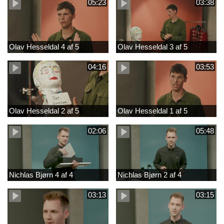
05:23
03:38
Olav Hesseldal 4 af 5
Olav Hesseldal 3 af 5
04:16
03:53
Olav Hesseldal 2 af 5
Olav Hesseldal 1 af 5
02:06
05:48
Nichlas Bjørn 4 af 4
Nichlas Bjørn 2 af 4
03:13
03:15