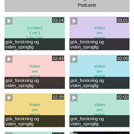
Podcasts
03:24
03:01
gsk_forskning og
gsk_forskning og
viden_sproglig
viden_sproglig
forståelse_VUC Rambøll
forståelse_Støt dit barns
læsevanskeligheder.mp4
første læsning 6-8 år.mp4
02:43
02:05
gsk_forskning og
gsk_forskning og
viden_sproglig
viden_sproglig
forståelse_Støt dit barns
forståelse_Snak med dit barn
fortsatte læsning 8-10 år.mp4
6 mdr-2 år.mp4
02:39
02:02
gsk_forskning og
gsk_forskning og
viden_sproglig
viden_sproglig
forståelse_Snak med dit barn
forståelse_Snak med din
2-6 år.mp4
baby 0-6 mdr.mp4