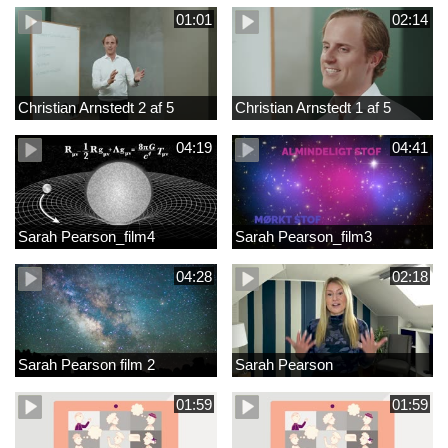
01:01
02:14
Christian Arnstedt 2 af 5
Christian Arnstedt 1 af 5
04:19
04:41
Sarah Pearson_film4
Sarah Pearson_film3
04:28
02:18
Sarah Pearson film 2
Sarah Pearson
01:59
01:59