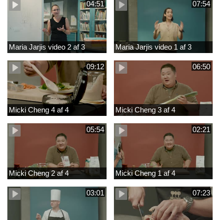
04:51
07:54
Maria Jarjis video 2 af 3
Maria Jarjis video 1 af 3
09:12
06:50
Micki Cheng 4 af 4
Micki Cheng 3 af 4
05:54
02:21
Micki Cheng 2 af 4
Micki Cheng 1 af 4
03:01
07:23