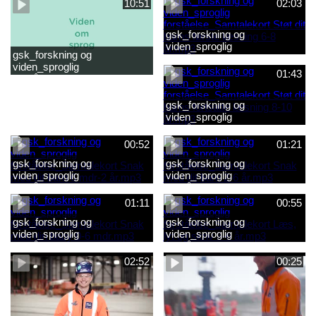
10:51
02:03
gsk_forskning og
viden_sproglig
gsk_forskning og
forståelse_Samtalekort Støt
viden_sproglig
dit barns første læsning 6-8
01:43
forståelse_Barnets sproglige
år.mp3
udvikling 0-10 år_samlet
film.mp4
gsk_forskning og
viden_sproglig
forståelse_Samtalekort Støt
dit barns fortsatte læsning 8-
00:52
01:21
10 år.mp3
gsk_forskning og
gsk_forskning og
viden_sproglig
viden_sproglig
forståelse_Samtalekort Snak
forståelse_Samtalekort Snak
med dit barn 6 mdr-2 år.mp3
med dit barn 2-6 år.mp3
01:11
00:55
gsk_forskning og
gsk_forskning og
viden_sproglig
viden_sproglig
forståelse_Samtalekort Snak
forståelse_Samtalekort Læs,
med din baby 0-6 mdr.mp3
lyt og skriv 3-6 år.mp3
02:52
00:25