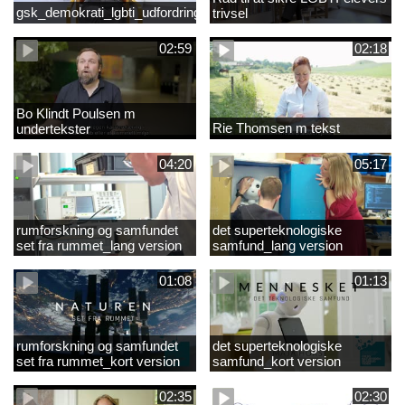
gsk_demokrati_lgbti_udfordringer
trivsel
02:59
02:18
Bo Klindt Poulsen m
Rie Thomsen m tekst
undertekster
04:20
05:17
rumforskning og samfundet
det superteknologiske
set fra rummet_lang version
samfund_lang version
01:08
01:13
rumforskning og samfundet
det superteknologiske
set fra rummet_kort version
samfund_kort version
02:35
02:30