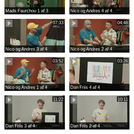
Mads Faurchou 1 af 3
Nico og Andres 4 af 4
07:33
04:48
Nico og Andres 3 af 4
Nico og Andres 2 af 4
03:52
03:26
Nico og Andres 1 af 4
Dan Friis 4 af 4
11:22
10:11
Dan Friis 3 af 4
Dan Friis 2 af 4