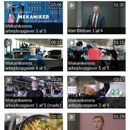
03:06
01:30
Mekanikerens
Kim Bildsøe 1 af 4
arbejdsopgaver 3 af 5
(lærepladssøgning)
06:12
01:15
Mekanikerens
Mekanikerens
arbejdsopgaver 4 af 5
arbejdsopgaver 5 af 5
(Frederik Vesti)
(Frederik Vesti)
03:28
03:17
Mekanikerens
Mekanikerens
arbejdsopgaver 1 af 5 (mads)
arbejdsopgaver 2 af 5
(magnus)
02:18
01:29