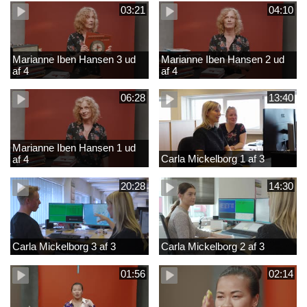
03:21
04:10
Marianne Iben Hansen 3 ud
Marianne Iben Hansen 2 ud
af 4
af 4
06:28
13:40
Marianne Iben Hansen 1 ud
Carla Mickelborg 1 af 3
af 4
20:28
14:30
Carla Mickelborg 3 af 3
Carla Mickelborg 2 af 3
01:56
02:14