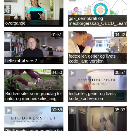
gsk_demokrati og
overgange
medborgerskab_OECD_Learnin
Compass 2030
01:51
04:42
fedtceller, gener og livets
helle rabøl vers2
kode_lang version
04:50
00:57
Biodiversitet som grundlag for
fedtceller, gener og livets
natur og menneskeliv_lang
kode_kort version
version
00:58
05:03
Biodiversitet som grundlag for