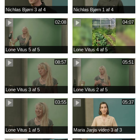
Nichlas Bjørn 3 af 4
Nichlas Bjørn 1 af 4
02:08
04:07
Lone Vitus 5 af 5
Lone Vitus 4 af 5
08:57
05:51
Lone Vitus 3 af 5
Lone Vitus 2 af 5
03:55
05:37
Lone Vitus 1 af 5
Maria Jarjis video 3 af 3