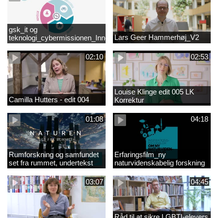
gsk_it og
Lars Geer Hammerhøj_V2
teknologi_cybermissionen_Innovationscirklen
02:10
02:53
Louise Klinge edit 005 LK
Camilla Hutters - edit 004
Korrektur
01:08
04:18
Rumforskning og samfundet
Erfaringsfilm_ny
set fra rummet, undertekst
naturvidenskabelig forskning
03:07
04:45
Råd til at sikre LGBTI-elevers