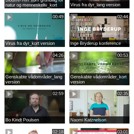
Virus fra dyr_lang version
natur og menneskeliv_kort
version
00:49
02:44
Virus fra dyr_kort version
Inge Bryderup konference
04:26
00:53
Genskabte vådområder_lang
Genskabte vådområder_kort
version
version
02:59
02:35
Bo Kindt Poulsen
Naomi Katznelson
02:18
03:01