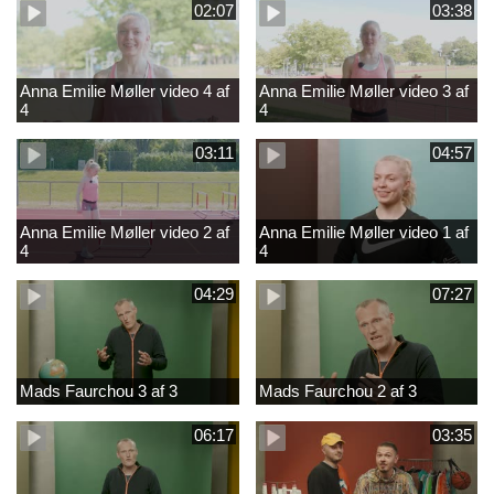
02:07
03:38
Anna Emilie Møller video 4 af
Anna Emilie Møller video 3 af
4
4
03:11
04:57
Anna Emilie Møller video 2 af
Anna Emilie Møller video 1 af
4
4
04:29
07:27
Mads Faurchou 3 af 3
Mads Faurchou 2 af 3
06:17
03:35