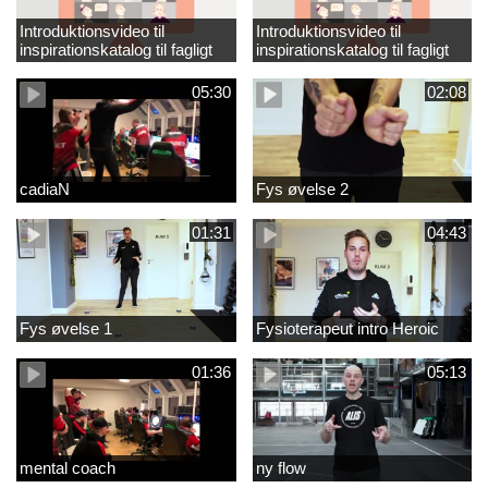
Introduktionsvideo til
Introduktionsvideo til
inspirationskatalog til fagligt
inspirationskatalog til fagligt
løft_tilrettet
løft
05:30
02:08
cadiaN
Fys øvelse 2
01:31
04:43
Fys øvelse 1
Fysioterapeut intro Heroic
01:36
05:13
mental coach
ny flow