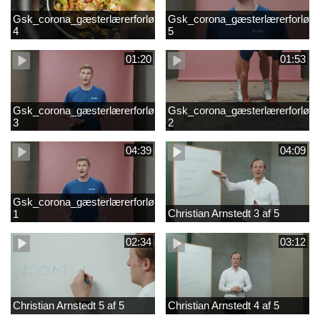
Gsk_corona_gæsterlærerforløb_Axelsen_del
Gsk_corona_gæsterlærerforløb_
4
5
01:20
01:53
Gsk_corona_gæsterlærerforløb_Axelsen_del
Gsk_corona_gæsterlærerforløb_
3
2
04:39
04:09
Gsk_corona_gæsterlærerforløb_Axelsen_del
Christian Arnstedt 3 af 5
1
02:34
03:12
Christian Arnstedt 5 af 5
Christian Arnstedt 4 af 5