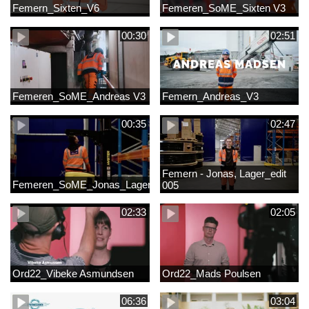
Femern_Sixten_V6
Femeren_SoME_Sixten V3
00:30
02:51
Femeren_SoME_Andreas V3
Femern_Andreas_V3
00:35
02:47
Femern - Jonas, Lager_edit
Femeren_SoME_Jonas_Lager
005
02:33
02:05
Ord22_Vibeke Asmundsen
Ord22_Mads Poulsen
06:36
03:04