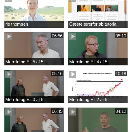
rie thomsen
Gæstelærerforløb tutorial
06:56
05:10
Mernild og Elf 5 af 5
Mernild og Elf 4 af 5
05:16
10:18
Mernild og Elf 3 af 5
Mernild og Elf 2 af 5
06:45
04:12