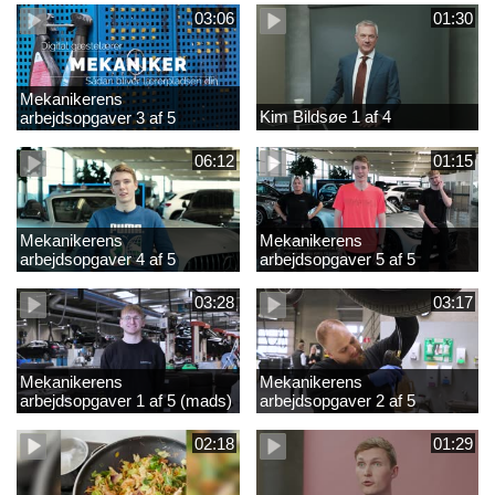
03:06
01:30
Mekanikerens
Kim Bildsøe 1 af 4
arbejdsopgaver 3 af 5
(lærepladssøgning)
06:12
01:15
Mekanikerens
Mekanikerens
arbejdsopgaver 4 af 5
arbejdsopgaver 5 af 5
(Frederik Vesti)
(Frederik Vesti)
03:28
03:17
Mekanikerens
Mekanikerens
arbejdsopgaver 1 af 5 (mads)
arbejdsopgaver 2 af 5
(magnus)
02:18
01:29