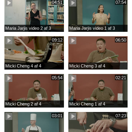
04:51
07:54
Maria Jarjis video 2 af 3
Maria Jarjis video 1 af 3
09:12
06:50
Micki Cheng 4 af 4
Micki Cheng 3 af 4
05:54
02:21
Micki Cheng 2 af 4
Micki Cheng 1 af 4
03:01
07:23