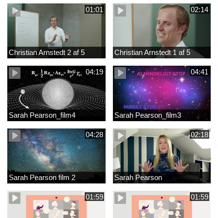
01:01
02:14
Christian Arnstedt 2 af 5
Christian Arnstedt 1 af 5
04:19
04:41
Sarah Pearson_film4
Sarah Pearson_film3
04:28
02:18
Sarah Pearson film 2
Sarah Pearson
01:59
01:59