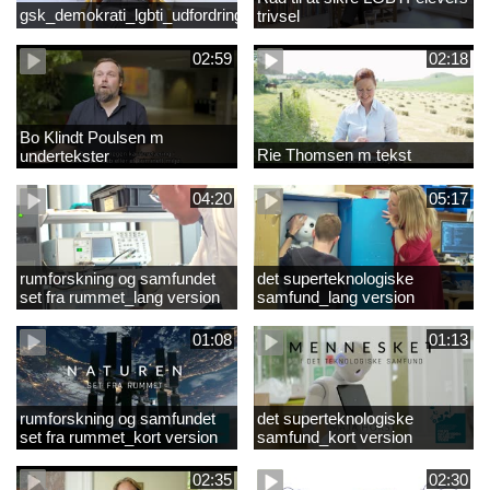
gsk_demokrati_lgbti_udfordringer
trivsel
02:59
02:18
Bo Klindt Poulsen m
Rie Thomsen m tekst
undertekster
04:20
05:17
rumforskning og samfundet
det superteknologiske
set fra rummet_lang version
samfund_lang version
01:08
01:13
rumforskning og samfundet
det superteknologiske
set fra rummet_kort version
samfund_kort version
02:35
02:30