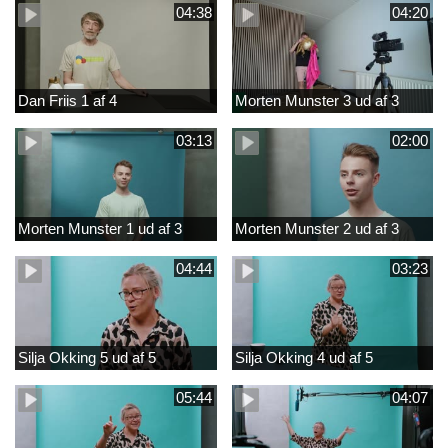
04:38
04:20
Dan Friis 1 af 4
Morten Munster 3 ud af 3
03:13
02:00
Morten Munster 1 ud af 3
Morten Munster 2 ud af 3
04:44
03:23
Silja Okking 5 ud af 5
Silja Okking 4 ud af 5
05:44
04:07