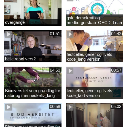
gsk_demokrati og
overgange
medborgerskab_OECD_Learnin
Compass 2030
01:51
04:42
fedtceller, gener og livets
helle rabøl vers2
kode_lang version
04:50
00:57
Biodiversitet som grundlag for
fedtceller, gener og livets
natur og menneskeliv_lang
kode_kort version
version
00:58
05:03
Biodiversitet som grundlag for