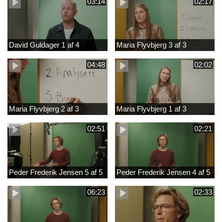
03:14
02:17
David Guldager 1 af 4
Maria Flyvbjerg 3 af 3
04:48
02:02
Maria Flyvbjerg 2 af 3
Maria Flyvbjerg 1 af 3
02:51
02:21
Peder Frederik Jensen 5 af 5
Peder Frederik Jensen 4 af 5
06:23
02:33