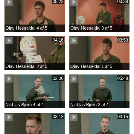
05:23
03:38
Olav Hesseldal 4 af 5
Olav Hesseldal 3 af 5
04:16
03:53
Olav Hesseldal 2 af 5
Olav Hesseldal 1 af 5
02:06
05:48
Nichlas Bjørn 4 af 4
Nichlas Bjørn 2 af 4
03:13
03:15