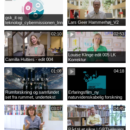
gsk_it og
Lars Geer Hammerhøj_V2
teknologi_cybermissionen_Innovationscirklen
02:10
02:53
Louise Klinge edit 005 LK
Camilla Hutters - edit 004
Korrektur
01:08
04:18
Rumforskning og samfundet
Erfaringsfilm_ny
set fra rummet, undertekst
naturvidenskabelig forskning
03:07
04:45
Råd til at sikre LGBTI-elevers