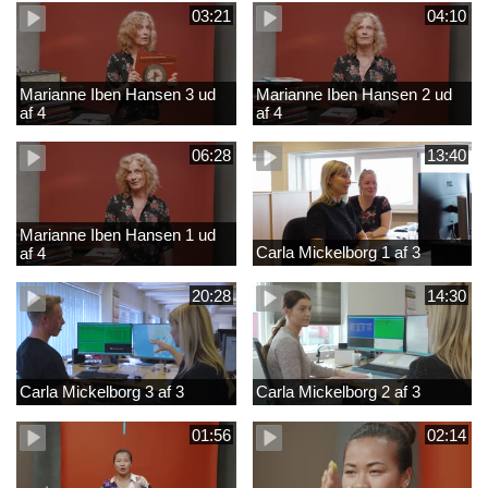
03:21
04:10
Marianne Iben Hansen 3 ud
Marianne Iben Hansen 2 ud
af 4
af 4
06:28
13:40
Marianne Iben Hansen 1 ud
Carla Mickelborg 1 af 3
af 4
20:28
14:30
Carla Mickelborg 3 af 3
Carla Mickelborg 2 af 3
01:56
02:14