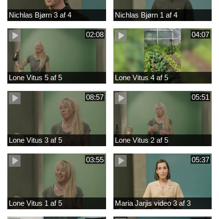
Nichlas Bjørn 3 af 4
Nichlas Bjørn 1 af 4
02:08
04:07
Lone Vitus 5 af 5
Lone Vitus 4 af 5
08:57
05:51
Lone Vitus 3 af 5
Lone Vitus 2 af 5
03:55
05:37
Lone Vitus 1 af 5
Maria Jarjis video 3 af 3