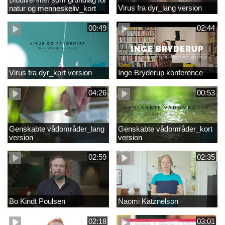
Virus fra dyr_lang version
natur og menneskeliv_kort
version
00:49
02:44
Virus fra dyr_kort version
Inge Bryderup konference
04:26
00:53
Genskabte vådområder_lang
Genskabte vådområder_kort
version
version
02:59
02:35
Bo Kindt Poulsen
Naomi Katznelson
02:18
03:01