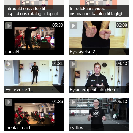
Introduktionsvideo til
Introduktionsvideo til
inspirationskatalog til fagligt
inspirationskatalog til fagligt
løft_tilrettet
løft
05:30
02:08
cadiaN
Fys øvelse 2
01:31
04:43
Fys øvelse 1
Fysioterapeut intro Heroic
01:36
05:13
mental coach
ny flow