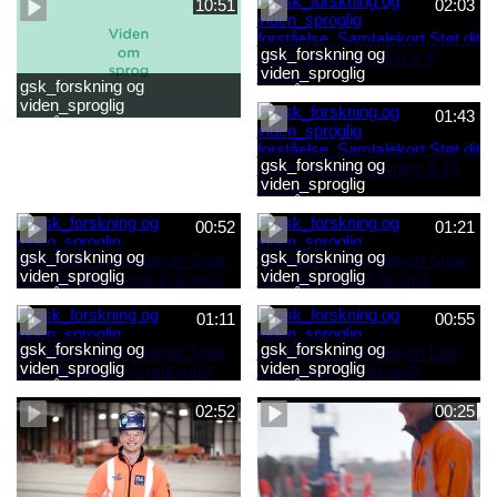
10:51
02:03
gsk_forskning og
viden_sproglig
gsk_forskning og
forståelse_Samtalekort Støt
viden_sproglig
dit barns første læsning 6-8
01:43
forståelse_Barnets sproglige
år.mp3
udvikling 0-10 år_samlet
film.mp4
gsk_forskning og
viden_sproglig
forståelse_Samtalekort Støt
dit barns fortsatte læsning 8-
00:52
01:21
10 år.mp3
gsk_forskning og
gsk_forskning og
viden_sproglig
viden_sproglig
forståelse_Samtalekort Snak
forståelse_Samtalekort Snak
med dit barn 6 mdr-2 år.mp3
med dit barn 2-6 år.mp3
01:11
00:55
gsk_forskning og
gsk_forskning og
viden_sproglig
viden_sproglig
forståelse_Samtalekort Snak
forståelse_Samtalekort Læs,
med din baby 0-6 mdr.mp3
lyt og skriv 3-6 år.mp3
02:52
00:25