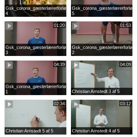
Gsk_corona_gæsterlærerforløb_Axelsen_del
Gsk_corona_gæsterlærerforløb_
4
5
01:20
01:53
Gsk_corona_gæsterlærerforløb_Axelsen_del
Gsk_corona_gæsterlærerforløb_
3
2
04:39
04:09
Gsk_corona_gæsterlærerforløb_Axelsen_del
Christian Arnstedt 3 af 5
1
02:34
03:12
Christian Arnstedt 5 af 5
Christian Arnstedt 4 af 5