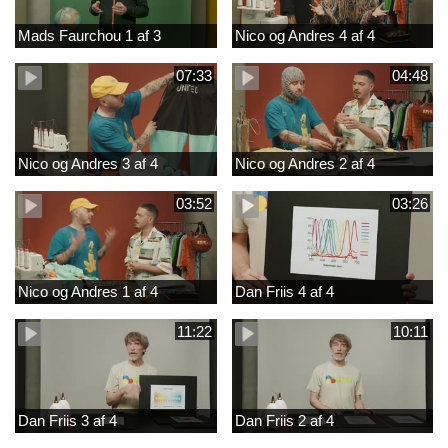
Mads Faurchou 1 af 3
Nico og Andres 4 af 4
07:33
04:48
Nico og Andres 3 af 4
Nico og Andres 2 af 4
03:52
03:26
Nico og Andres 1 af 4
Dan Friis 4 af 4
11:22
10:11
Dan Friis 3 af 4
Dan Friis 2 af 4