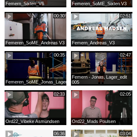
Femern_Sixten_V6
Femeren_SoME_Sixten V3
00:30
02:51
Femeren_SoME_Andreas V3
Femern_Andreas_V3
00:35
02:47
Femern - Jonas, Lager_edit
Femeren_SoME_Jonas_Lager
005
02:33
02:05
Ord22_Vibeke Asmundsen
Ord22_Mads Poulsen
06:36
03:04