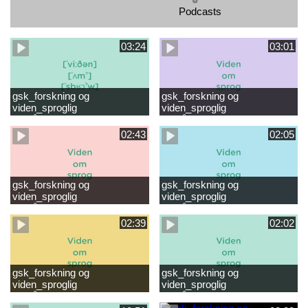
Podcasts
03:24
03:01
gsk_forskning og
gsk_forskning og
viden_sproglig
viden_sproglig
forståelse_VUC Rambøll
forståelse_Støt dit barns
læsevanskeligheder.mp4
første læsning 6-8 år.mp4
02:43
02:05
gsk_forskning og
gsk_forskning og
viden_sproglig
viden_sproglig
forståelse_Støt dit barns
forståelse_Snak med dit barn
fortsatte læsning 8-10 år.mp4
6 mdr-2 år.mp4
02:39
02:02
gsk_forskning og
gsk_forskning og
viden_sproglig
viden_sproglig
forståelse_Snak med dit barn
forståelse_Snak med din
2-6 år.mp4
baby 0-6 mdr.mp4