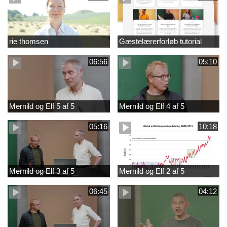
rie thomsen
Gæstelærerforløb tutorial
06:56
05:10
Mernild og Elf 5 af 5
Mernild og Elf 4 af 5
05:16
10:18
Mernild og Elf 3 af 5
Mernild og Elf 2 af 5
06:45
04:12