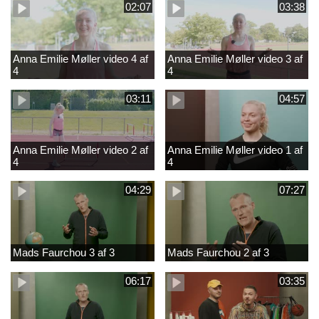
02:07
03:38
Anna Emilie Møller video 4 af
Anna Emilie Møller video 3 af
4
4
03:11
04:57
Anna Emilie Møller video 2 af
Anna Emilie Møller video 1 af
4
4
04:29
07:27
Mads Faurchou 3 af 3
Mads Faurchou 2 af 3
06:17
03:35