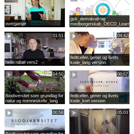
gsk_demokrati og
overgange
medborgerskab_OECD_Learnin
Compass 2030
01:51
04:42
fedtceller, gener og livets
helle rabøl vers2
kode_lang version
04:50
00:57
Biodiversitet som grundlag for
fedtceller, gener og livets
natur og menneskeliv_lang
kode_kort version
version
00:58
05:03
Biodiversitet som grundlag for