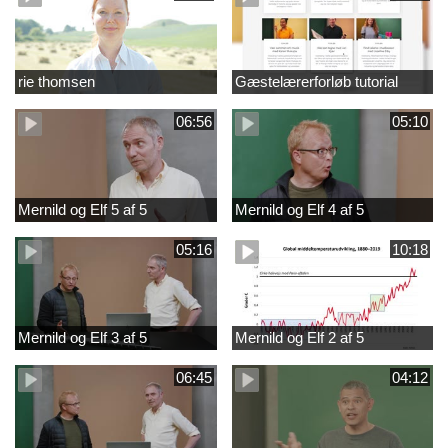
rie thomsen
Gæstelærerforløb tutorial
06:56
05:10
Mernild og Elf 5 af 5
Mernild og Elf 4 af 5
05:16
10:18
Mernild og Elf 3 af 5
Mernild og Elf 2 af 5
06:45
04:12