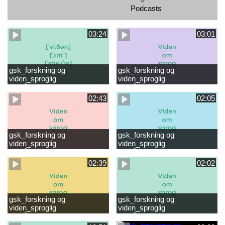
Podcasts
03:24
03:01
gsk_forskning og
gsk_forskning og
viden_sproglig
viden_sproglig
forståelse_VUC Rambøll
forståelse_Støt dit barns
læsevanskeligheder.mp4
første læsning 6-8 år.mp4
02:43
02:05
gsk_forskning og
gsk_forskning og
viden_sproglig
viden_sproglig
forståelse_Støt dit barns
forståelse_Snak med dit barn
fortsatte læsning 8-10 år.mp4
6 mdr-2 år.mp4
02:39
02:02
gsk_forskning og
gsk_forskning og
viden_sproglig
viden_sproglig
forståelse_Snak med dit barn
forståelse_Snak med din
2-6 år.mp4
baby 0-6 mdr.mp4