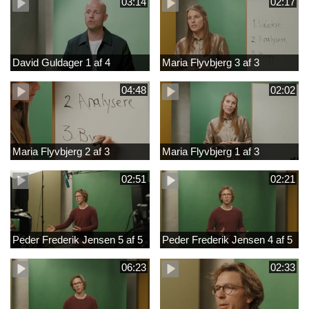
03:14
02:17
David Guldager 1 af 4
Maria Flyvbjerg 3 af 3
04:48
02:02
Maria Flyvbjerg 2 af 3
Maria Flyvbjerg 1 af 3
02:51
02:21
Peder Frederik Jensen 5 af 5
Peder Frederik Jensen 4 af 5
06:23
02:33