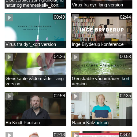
Virus fra dyr_lang version
natur og menneskeliv_kort
version
00:49
02:44
Virus fra dyr_kort version
Inge Bryderup konference
04:26
00:53
Genskabte vådområder_lang
Genskabte vådområder_kort
version
version
02:59
02:35
Bo Kindt Poulsen
Naomi Katznelson
02:18
03:01