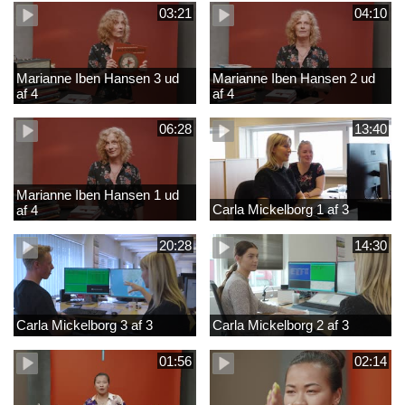
03:21
04:10
Marianne Iben Hansen 3 ud
Marianne Iben Hansen 2 ud
af 4
af 4
06:28
13:40
Marianne Iben Hansen 1 ud
Carla Mickelborg 1 af 3
af 4
20:28
14:30
Carla Mickelborg 3 af 3
Carla Mickelborg 2 af 3
01:56
02:14