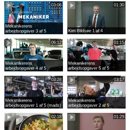
03:06
01:30
Mekanikerens
Kim Bildsøe 1 af 4
arbejdsopgaver 3 af 5
(lærepladssøgning)
06:12
01:15
Mekanikerens
Mekanikerens
arbejdsopgaver 4 af 5
arbejdsopgaver 5 af 5
(Frederik Vesti)
(Frederik Vesti)
03:28
03:17
Mekanikerens
Mekanikerens
arbejdsopgaver 1 af 5 (mads)
arbejdsopgaver 2 af 5
(magnus)
02:18
01:29