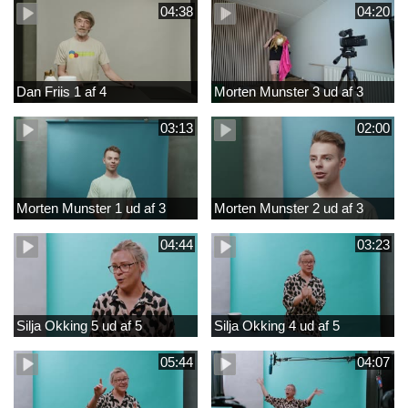
04:38
04:20
Dan Friis 1 af 4
Morten Munster 3 ud af 3
03:13
02:00
Morten Munster 1 ud af 3
Morten Munster 2 ud af 3
04:44
03:23
Silja Okking 5 ud af 5
Silja Okking 4 ud af 5
05:44
04:07