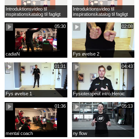
Introduktionsvideo til
Introduktionsvideo til
inspirationskatalog til fagligt
inspirationskatalog til fagligt
løft_tilrettet
løft
05:30
02:08
cadiaN
Fys øvelse 2
01:31
04:43
Fys øvelse 1
Fysioterapeut intro Heroic
01:36
05:13
mental coach
ny flow