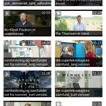
gsk_demokrati_lgbti_udfordringer
trivsel
02:59
02:18
Bo Klindt Poulsen m
Rie Thomsen m tekst
undertekster
04:20
05:17
rumforskning og samfundet
det superteknologiske
set fra rummet_lang version
samfund_lang version
01:08
01:13
rumforskning og samfundet
det superteknologiske
set fra rummet_kort version
samfund_kort version
02:35
02:30