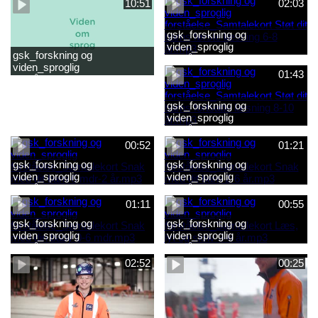
10:51
02:03
gsk_forskning og
viden_sproglig
gsk_forskning og
forståelse_Samtalekort Støt
viden_sproglig
dit barns første læsning 6-8
01:43
forståelse_Barnets sproglige
år.mp3
udvikling 0-10 år_samlet
film.mp4
gsk_forskning og
viden_sproglig
forståelse_Samtalekort Støt
dit barns fortsatte læsning 8-
00:52
01:21
10 år.mp3
gsk_forskning og
gsk_forskning og
viden_sproglig
viden_sproglig
forståelse_Samtalekort Snak
forståelse_Samtalekort Snak
med dit barn 6 mdr-2 år.mp3
med dit barn 2-6 år.mp3
01:11
00:55
gsk_forskning og
gsk_forskning og
viden_sproglig
viden_sproglig
forståelse_Samtalekort Snak
forståelse_Samtalekort Læs,
med din baby 0-6 mdr.mp3
lyt og skriv 3-6 år.mp3
02:52
00:25