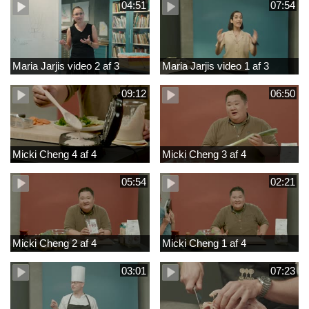
04:51
07:54
Maria Jarjis video 2 af 3
Maria Jarjis video 1 af 3
09:12
06:50
Micki Cheng 4 af 4
Micki Cheng 3 af 4
05:54
02:21
Micki Cheng 2 af 4
Micki Cheng 1 af 4
03:01
07:23