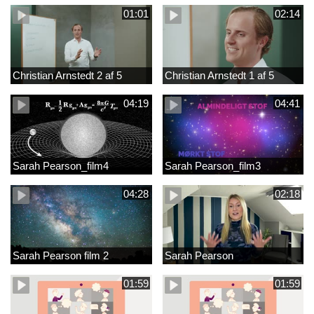
01:01
02:14
Christian Arnstedt 2 af 5
Christian Arnstedt 1 af 5
04:19
04:41
Sarah Pearson_film4
Sarah Pearson_film3
04:28
02:18
Sarah Pearson film 2
Sarah Pearson
01:59
01:59