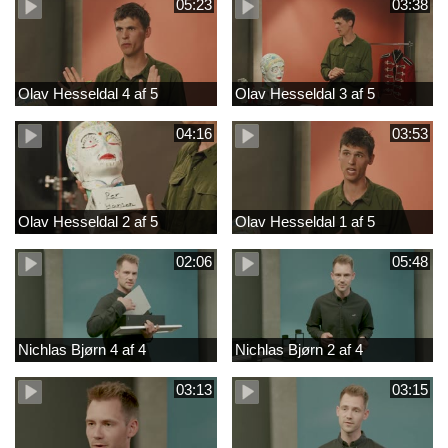
05:23
03:38
Olav Hesseldal 4 af 5
Olav Hesseldal 3 af 5
04:16
03:53
Olav Hesseldal 2 af 5
Olav Hesseldal 1 af 5
02:06
05:48
Nichlas Bjørn 4 af 4
Nichlas Bjørn 2 af 4
03:13
03:15