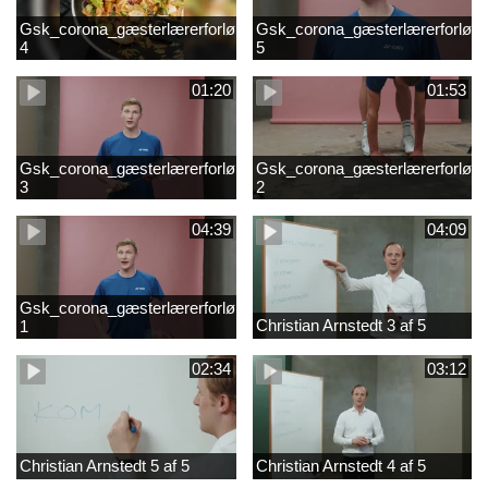
Gsk_corona_gæsterlærerforløb_Axelsen_del
Gsk_corona_gæsterlærerforløb_
4
5
01:20
01:53
Gsk_corona_gæsterlærerforløb_Axelsen_del
Gsk_corona_gæsterlærerforløb_
3
2
04:39
04:09
Gsk_corona_gæsterlærerforløb_Axelsen_del
Christian Arnstedt 3 af 5
1
02:34
03:12
Christian Arnstedt 5 af 5
Christian Arnstedt 4 af 5