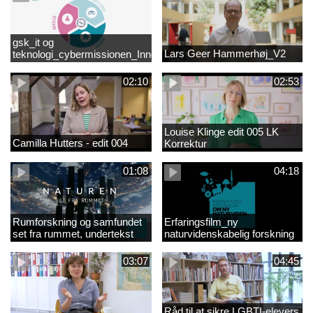
gsk_it og
Lars Geer Hammerhøj_V2
teknologi_cybermissionen_Innovationscirklen
02:10
02:53
Louise Klinge edit 005 LK
Camilla Hutters - edit 004
Korrektur
01:08
04:18
Rumforskning og samfundet
Erfaringsfilm_ny
set fra rummet, undertekst
naturvidenskabelig forskning
03:07
04:45
Råd til at sikre LGBTI-elevers