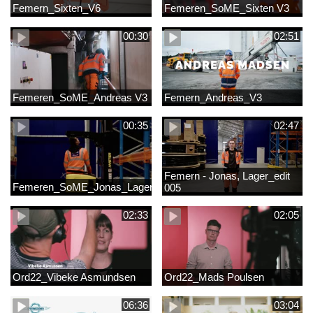
Femern_Sixten_V6
Femeren_SoME_Sixten V3
00:30
02:51
Femeren_SoME_Andreas V3
Femern_Andreas_V3
00:35
02:47
Femern - Jonas, Lager_edit
Femeren_SoME_Jonas_Lager
005
02:33
02:05
Ord22_Vibeke Asmundsen
Ord22_Mads Poulsen
06:36
03:04