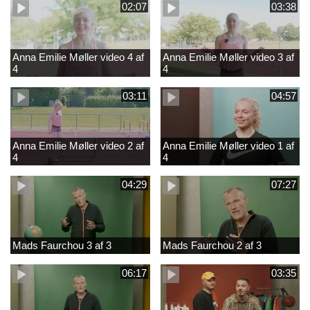
02:07
03:38
Anna Emilie Møller video 4 af
Anna Emilie Møller video 3 af
4
4
03:11
04:57
Anna Emilie Møller video 2 af
Anna Emilie Møller video 1 af
4
4
04:29
07:27
Mads Faurchou 3 af 3
Mads Faurchou 2 af 3
06:17
03:35