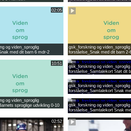
ligheder.mp4
år.mp4
02:05
ng og viden_sproglig
gsk_forskning og viden_sproglig
Snak med dit barn 6 mdr-2
forståelse_Snak med dit barn 2-
10:51
gsk_forskning og viden_sproglig
forståelse_Samtalekort Støt dit b
læsning 6-8 år.mp3
gsk_forskning og viden_sproglig
forståelse_Samtalekort Snak med
mdr-2 år.mp3
ng og viden_sproglig
gsk_forskning og viden_sproglig
Barnets sproglige udvikling 0-10
forståelse_Samtalekort Snak me
ilm.mp4
0-6 mdr.mp3
02:52