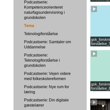
Podcastserie:
læsevanske
Kompetenceorienteret
naturfagsundervisning i
grundskolen
Tema
Teknologiforståelse
gsk_forskni
Podcastserie: Samtaler om
forståelse_
Uddannelse
år.mp4
Podcastserie:
Teknologiforståelse i
grundskolen
Podcastserie: Vejen videre
med folkeskolereformen
gsk_forskni
Podcastserie: Nye rum for
forståelse_
læring
år_samlet f
Podcastserie: Din digitale
gæstelærer