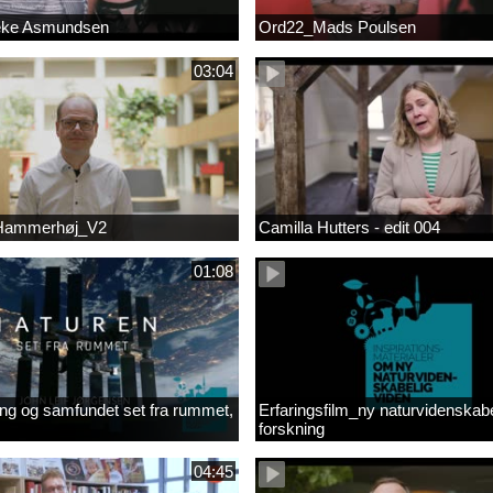
eke Asmundsen
Ord22_Mads Poulsen
03:04
 Hammerhøj_V2
Camilla Hutters - edit 004
01:08
ng og samfundet set fra rummet,
Erfaringsfilm_ny naturvidenskabe
forskning
04:45