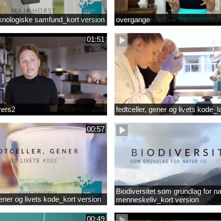
knologiske samfund_kort version
overgange
01:51
vers2
fedtceller, gener og livets kode_
00:57
Biodiversitet som grundlag for na
gener og livets kode_kort version
menneskeliv_kort version
00:49