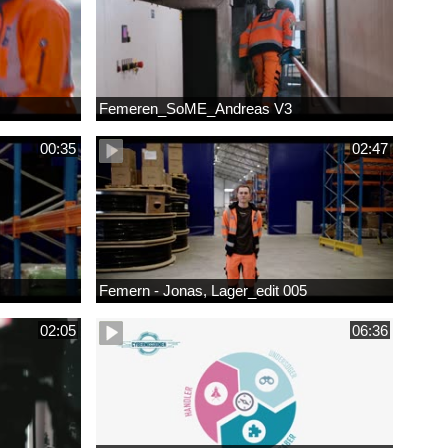
Femeren_SoME_Andreas V3
00:35
02:47
Femern - Jonas, Lager_edit 005
02:05
06:36