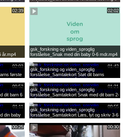
10 år.mp4
02:39
02:02
gsk_forskning og viden_sproglig
6 år.mp4
forståelse_Snak med din baby 0-6 mdr.mp4
02:03
01:43
gsk_forskning og viden_sproglig
arns første
forståelse_Samtalekort Støt dit barns
fortsatte læsning 8-10 år.mp3
00:52
01:21
gsk_forskning og viden_sproglig
 dit barn 6
forståelse_Samtalekort Snak med dit barn 2-
6 år.mp3
01:11
00:55
gsk_forskning og viden_sproglig
d din baby
forståelse_Samtalekort Læs, lyt og skriv 3-6
år.mp3
00:25
00:30