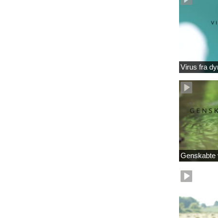
Virus fra dy
Genskabte 