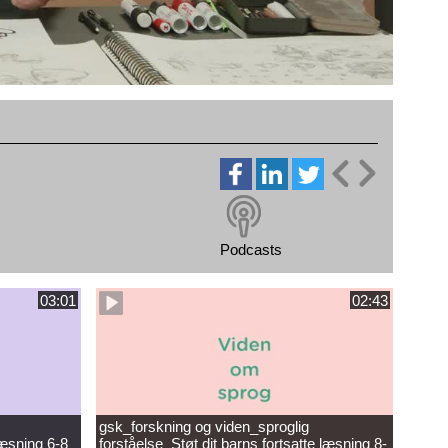
Podcasts
03:01
02:43
gsk_forskning og viden_sproglig
læsning 6-8
forståelse_Støt dit barns fortsatte læsning 8-