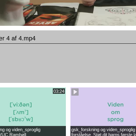
ær 4 af 4.mp4
03:24
ng og viden_sproglig
gsk_forskning og viden_sproglig
_VUC Rambøll
forståelse_Støt dit barns første 