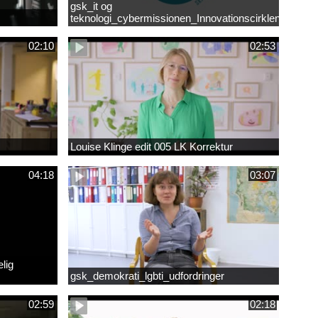
gsk_it og
teknologi_cybermissionen_Innovationscirklen
02:10
02:53
Louise Klinge edit 005 LK Korrektur
04:18
03:07
lig
gsk_demokrati_lgbti_udfordringer
02:59
02:18