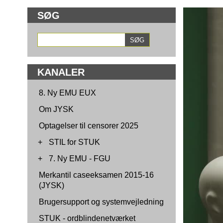
SØG
KANALER
8. Ny EMU EUX
Om JYSK
Optagelser til censorer 2025
+
STIL for STUK
+
7. Ny EMU - FGU
Merkantil caseeksamen 2015-16
(JYSK)
Brugersupport og systemvejledning
STUK - ordblindenetværket