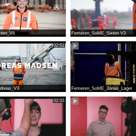
xten_V6
Femeren_SoME_Sixten V3
02:51
dreas_V3
Femeren_SoME_Jonas_Lager
02:33