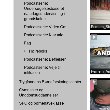
Podcastserie:
Undersøgelsesbaseret
naturfagsundervisning i
grundskolen
Femern_Si
Podcastserie: Viden Om
Podcastserie: Klar tale
Fag
+
Højreboks
Podcastserie: Befrielsen
Podcastserie: Veje til
Femern_An
inklusion
Trygfondens Børneforskningscenter
Gymnasier og
Ungdomsuddannelser
SFO og børnehaveklasse