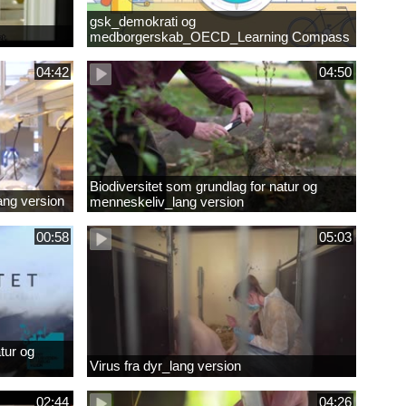
gsk_demokrati og
medborgerskab_OECD_Learning Compass
2030
04:42
04:50
Biodiversitet som grundlag for natur og
lang version
menneskeliv_lang version
00:58
05:03
tur og
Virus fra dyr_lang version
02:44
04:26