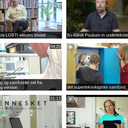
ikre LGBTI-elevers trivsel
Bo Klindt Poulsen m undertekste
04:20
g og samfundet set fra
det superteknologiske samfund_
g version
01:13