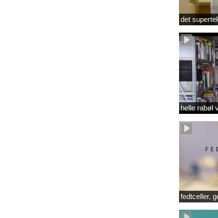
det superte
helle rabøl 
fedtceller, 