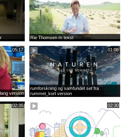
r
Rie Thomsen m tekst
05:17
01:08
rumforskning og samfundet set fra
lang version
rummet_kort version
02:35
02:30