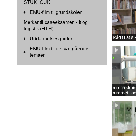
STUK_CUK
+
EMU-film til grundskolen
Merkantil caseeksamen - It og
logistik (HTH)
Råd til at s
+
Uddannelsesguiden
EMU-film til de tværgående
+
temaer
rumforsknin
rummet_lan