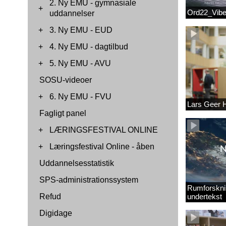
2. Ny EMU - gymnasiale
+
Ord22_Vib
uddannelser
+
3. Ny EMU - EUD
+
4. Ny EMU - dagtilbud
+
5. Ny EMU - AVU
SOSU-videoer
+
6. Ny EMU - FVU
Lars Geer
Fagligt panel
+
LÆRINGSFESTIVAL ONLINE
+
Læringsfestival Online - åben
Uddannelsesstatistik
SPS-administrationssystem
Rumforskni
Refud
undertekst
Digidage