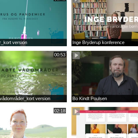
r_kort version
Inge Bryderup konference
00:53
vådområder_kort version
Bo Kindt Poulsen
02:18