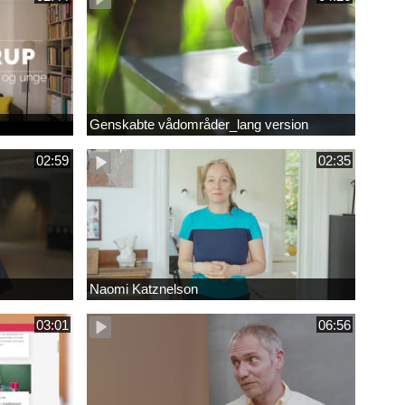
Genskabte vådområder_lang version
02:59
02:35
Naomi Katznelson
03:01
06:56