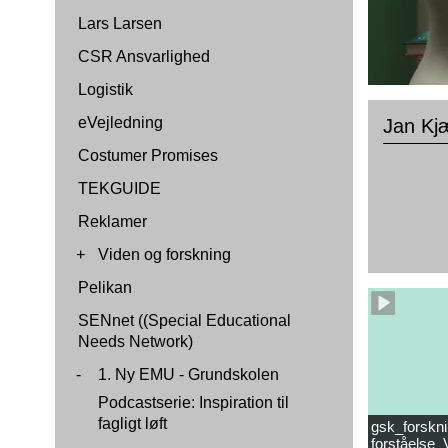
Lars Larsen
CSR Ansvarlighed
Logistik
eVejledning
Jan Kj
Costumer Promises
TEKGUIDE
Reklamer
+
Viden og forskning
Pelikan
SENnet ((Special Educational
Needs Network)
-
1. Ny EMU - Grundskolen
Podcastserie: Inspiration til
fagligt løft
gsk_forskni
forståelse