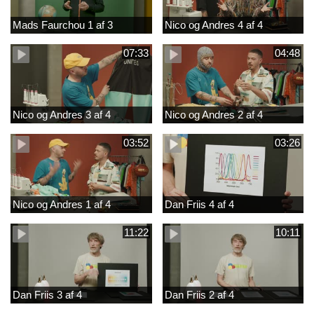
Mads Faurchou 1 af 3
Nico og Andres 4 af 4
07:33
04:48
Nico og Andres 3 af 4
Nico og Andres 2 af 4
03:52
03:26
Nico og Andres 1 af 4
Dan Friis 4 af 4
11:22
10:11
Dan Friis 3 af 4
Dan Friis 2 af 4