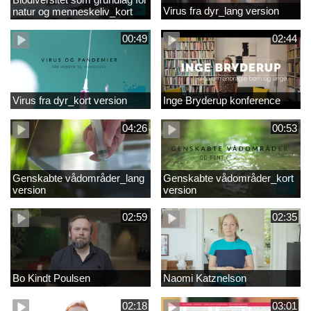
Virus fra dyr_lang version
natur og menneskeliv_kort
version
00:49
02:44
Virus fra dyr_kort version
Inge Bryderup konference
04:26
00:53
Genskabte vådområder_lang
Genskabte vådområder_kort
version
version
02:59
02:35
Bo Kindt Poulsen
Naomi Katznelson
02:18
03:01