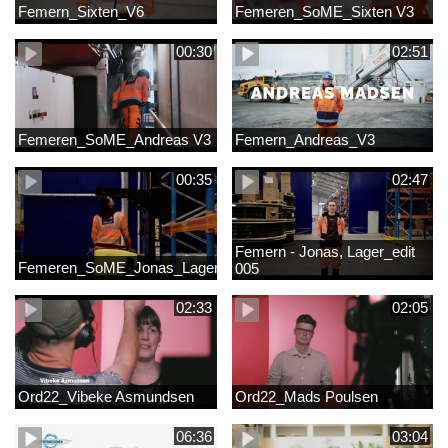
Femern_Sixten_V6
Femeren_SoME_Sixten V3
00:30
02:51
Femeren_SoME_Andreas V3
Femern_Andreas_V3
00:35
02:47
Femern - Jonas, Lager_edit
Femeren_SoME_Jonas_Lager
005
02:33
02:05
Ord22_Vibeke Asmundsen
Ord22_Mads Poulsen
06:36
03:04