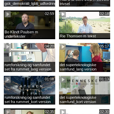
gsk_demokrati_lgbti_udfordringer
trivsel
02:59
02:18
Bo Klindt Poulsen m
Rie Thomsen m tekst
undertekster
04:20
05:17
rumforskning og samfundet
det superteknologiske
set fra rummet_lang version
samfund_lang version
01:08
01:13
rumforskning og samfundet
det superteknologiske
set fra rummet_kort version
samfund_kort version
02:35
02:30