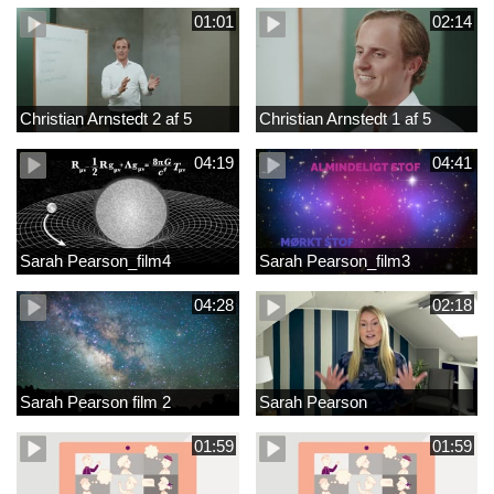
01:01
02:14
Christian Arnstedt 2 af 5
Christian Arnstedt 1 af 5
04:19
04:41
Sarah Pearson_film4
Sarah Pearson_film3
04:28
02:18
Sarah Pearson film 2
Sarah Pearson
01:59
01:59