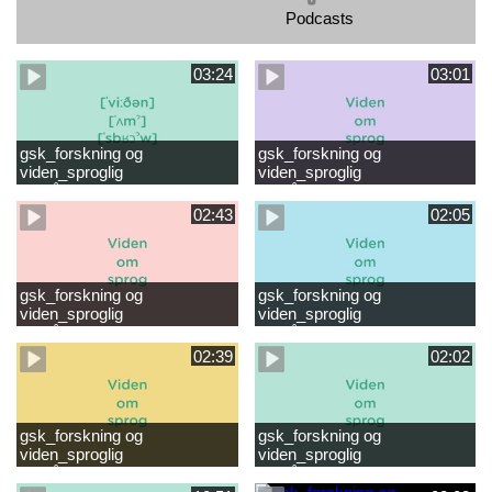
Podcasts
03:24
03:01
gsk_forskning og
gsk_forskning og
viden_sproglig
viden_sproglig
forståelse_VUC Rambøll
forståelse_Støt dit barns
læsevanskeligheder.mp4
første læsning 6-8 år.mp4
02:43
02:05
gsk_forskning og
gsk_forskning og
viden_sproglig
viden_sproglig
forståelse_Støt dit barns
forståelse_Snak med dit barn
fortsatte læsning 8-10 år.mp4
6 mdr-2 år.mp4
02:39
02:02
gsk_forskning og
gsk_forskning og
viden_sproglig
viden_sproglig
forståelse_Snak med dit barn
forståelse_Snak med din
2-6 år.mp4
baby 0-6 mdr.mp4