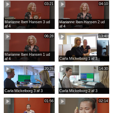
03:21
04:10
Marianne Iben Hansen 3 ud
Marianne Iben Hansen 2 ud
af 4
af 4
06:28
13:40
Marianne Iben Hansen 1 ud
Carla Mickelborg 1 af 3
af 4
20:28
14:30
Carla Mickelborg 3 af 3
Carla Mickelborg 2 af 3
01:56
02:14