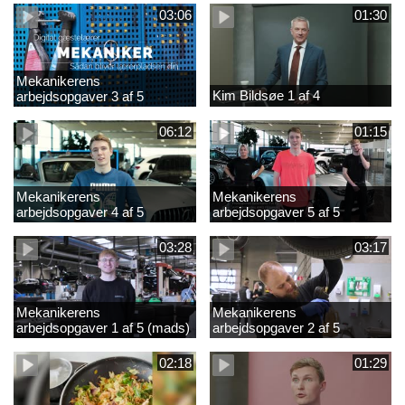
03:06
01:30
Mekanikerens
Kim Bildsøe 1 af 4
arbejdsopgaver 3 af 5
(lærepladssøgning)
06:12
01:15
Mekanikerens
Mekanikerens
arbejdsopgaver 4 af 5
arbejdsopgaver 5 af 5
(Frederik Vesti)
(Frederik Vesti)
03:28
03:17
Mekanikerens
Mekanikerens
arbejdsopgaver 1 af 5 (mads)
arbejdsopgaver 2 af 5
(magnus)
02:18
01:29