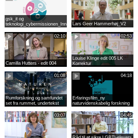
gsk_it og
Lars Geer Hammerhøj_V2
teknologi_cybermissionen_Innovationscirklen
02:10
02:53
Louise Klinge edit 005 LK
Camilla Hutters - edit 004
Korrektur
01:08
04:18
Rumforskning og samfundet
Erfaringsfilm_ny
set fra rummet, undertekst
naturvidenskabelig forskning
03:07
04:45
Råd til at sikre LGBTI-elevers