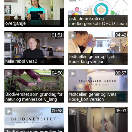
gsk_demokrati og
overgange
medborgerskab_OECD_Learnin
Compass 2030
01:51
04:42
fedtceller, gener og livets
helle rabøl vers2
kode_lang version
04:50
00:57
Biodiversitet som grundlag for
fedtceller, gener og livets
natur og menneskeliv_lang
kode_kort version
version
00:58
05:03
Biodiversitet som grundlag for