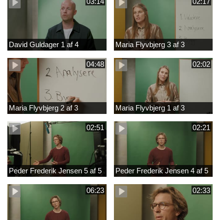
03:14
02:17
David Guldager 1 af 4
Maria Flyvbjerg 3 af 3
04:48
02:02
Maria Flyvbjerg 2 af 3
Maria Flyvbjerg 1 af 3
02:51
02:21
Peder Frederik Jensen 5 af 5
Peder Frederik Jensen 4 af 5
06:23
02:33