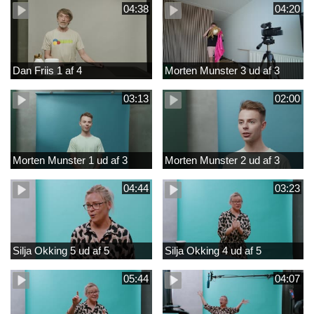
04:38
04:20
Dan Friis 1 af 4
Morten Munster 3 ud af 3
03:13
02:00
Morten Munster 1 ud af 3
Morten Munster 2 ud af 3
04:44
03:23
Silja Okking 5 ud af 5
Silja Okking 4 ud af 5
05:44
04:07