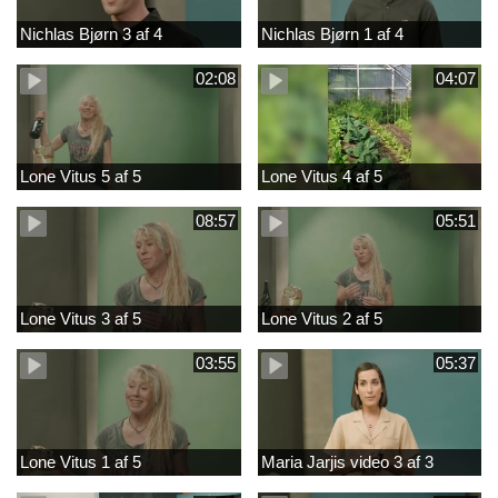
Nichlas Bjørn 3 af 4
Nichlas Bjørn 1 af 4
02:08
04:07
Lone Vitus 5 af 5
Lone Vitus 4 af 5
08:57
05:51
Lone Vitus 3 af 5
Lone Vitus 2 af 5
03:55
05:37
Lone Vitus 1 af 5
Maria Jarjis video 3 af 3