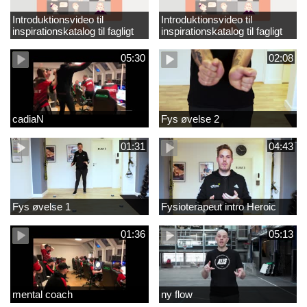
Introduktionsvideo til
Introduktionsvideo til
inspirationskatalog til fagligt
inspirationskatalog til fagligt
løft_tilrettet
løft
05:30
02:08
cadiaN
Fys øvelse 2
01:31
04:43
Fys øvelse 1
Fysioterapeut intro Heroic
01:36
05:13
mental coach
ny flow