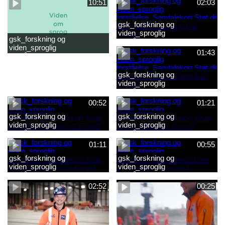
10:51
02:03
gsk_forskning og
viden_sproglig
gsk_forskning og
forståelse_Samtalekort Støt
viden_sproglig
dit barns første læsning 6-8
01:43
forståelse_Barnets sproglige
år.mp3
udvikling 0-10 år_samlet
film.mp4
gsk_forskning og
viden_sproglig
forståelse_Samtalekort Støt
dit barns fortsatte læsning 8-
00:52
01:21
10 år.mp3
gsk_forskning og
gsk_forskning og
viden_sproglig
viden_sproglig
forståelse_Samtalekort Snak
forståelse_Samtalekort Snak
med dit barn 6 mdr-2 år.mp3
med dit barn 2-6 år.mp3
01:11
00:55
gsk_forskning og
gsk_forskning og
viden_sproglig
viden_sproglig
forståelse_Samtalekort Snak
forståelse_Samtalekort Læs,
med din baby 0-6 mdr.mp3
lyt og skriv 3-6 år.mp3
02:52
00:25