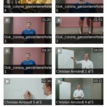
Gsk_corona_gæsterlærerforløb_Axelsen_del
Gsk_corona_gæsterlærerforløb_
4
5
01:20
01:53
Gsk_corona_gæsterlærerforløb_Axelsen_del
Gsk_corona_gæsterlærerforløb_
3
2
04:39
04:09
Gsk_corona_gæsterlærerforløb_Axelsen_del
Christian Arnstedt 3 af 5
1
02:34
03:12
Christian Arnstedt 5 af 5
Christian Arnstedt 4 af 5