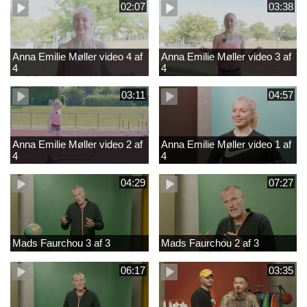
02:07
03:38
Anna Emilie Møller video 4 af
Anna Emilie Møller video 3 af
4
4
03:11
04:57
Anna Emilie Møller video 2 af
Anna Emilie Møller video 1 af
4
4
04:29
07:27
Mads Faurchou 3 af 3
Mads Faurchou 2 af 3
06:17
03:35