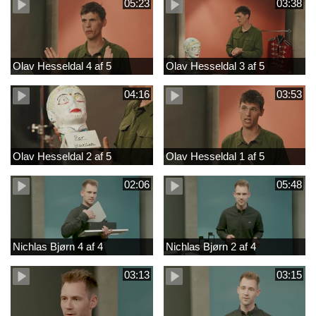
05:23
03:38
Olav Hesseldal 4 af 5
Olav Hesseldal 3 af 5
04:16
03:53
Olav Hesseldal 2 af 5
Olav Hesseldal 1 af 5
02:06
05:48
Nichlas Bjørn 4 af 4
Nichlas Bjørn 2 af 4
03:13
03:15