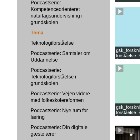
Podcastserie:
læsevanske
Kompetenceorienteret
naturfagsundervisning i
grundskolen
Tema
Teknologiforståelse
gsk_forskni
Podcastserie: Samtaler om
forståelse_
Uddannelse
år.mp4
Podcastserie:
Teknologiforståelse i
grundskolen
Podcastserie: Vejen videre
med folkeskolereformen
gsk_forskni
Podcastserie: Nye rum for
forståelse_
læring
år_samlet f
Podcastserie: Din digitale
gæstelærer