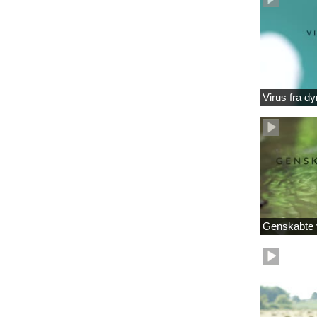
Virus fra dy
Genskabte 