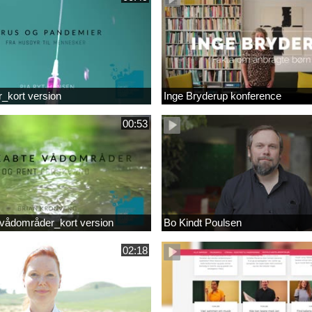
r_kort version
Inge Bryderup konference
00:53
vådområder_kort version
Bo Kindt Poulsen
02:18