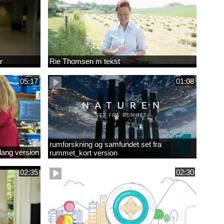
r
Rie Thomsen m tekst
05:17
01:08
rumforskning og samfundet set fra
lang version
rummet_kort version
02:35
02:30