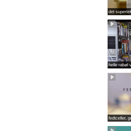
det superte
helle rabøl 
fedtceller, 