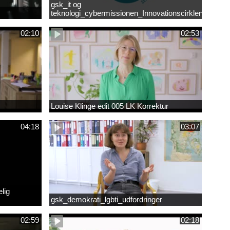
gsk_it og
teknologi_cybermissionen_Innovationscirklen
02:10
02:53
Louise Klinge edit 005 LK Korrektur
04:18
03:07
lig
gsk_demokrati_lgbti_udfordringer
02:59
02:18