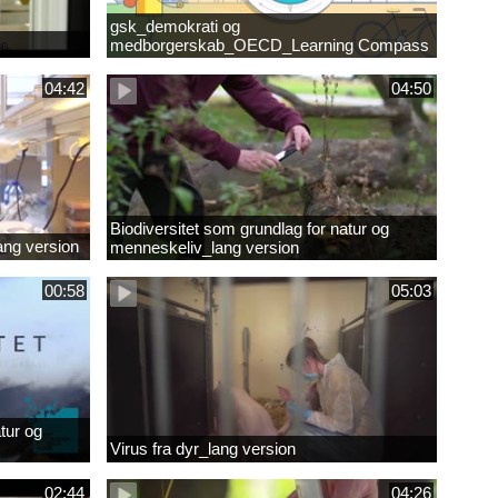
gsk_demokrati og
medborgerskab_OECD_Learning Compass
2030
04:42
04:50
Biodiversitet som grundlag for natur og
lang version
menneskeliv_lang version
00:58
05:03
tur og
Virus fra dyr_lang version
02:44
04:26