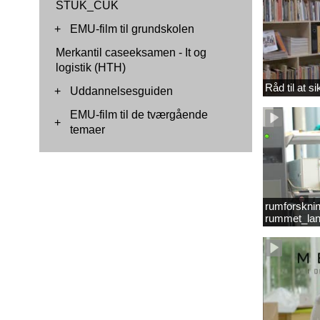
STUK_CUK
+
EMU-film til grundskolen
Merkantil caseeksamen - It og
logistik (HTH)
Råd til at s
+
Uddannelsesguiden
EMU-film til de tværgående
+
temaer
rumforsknin
rummet_lan