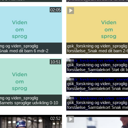
ligheder.mp4
år.mp4
02:05
ng og viden_sproglig
gsk_forskning og viden_sproglig
Snak med dit barn 6 mdr-2
forståelse_Snak med dit barn 2-
10:51
gsk_forskning og viden_sproglig
forståelse_Samtalekort Støt dit b
læsning 6-8 år.mp3
gsk_forskning og viden_sproglig
forståelse_Samtalekort Snak med
mdr-2 år.mp3
ng og viden_sproglig
gsk_forskning og viden_sproglig
Barnets sproglige udvikling 0-10
forståelse_Samtalekort Snak me
ilm.mp4
0-6 mdr.mp3
02:52