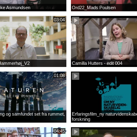
eke Asmundsen
Ord22_Mads Poulsen
03:04
 Hammerhøj_V2
Camilla Hutters - edit 004
01:08
ng og samfundet set fra rummet,
Erfaringsfilm_ny naturvidenskabe
forskning
04:45