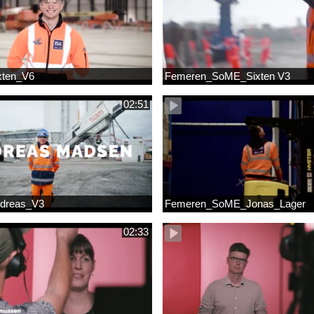
xten_V6
Femeren_SoME_Sixten V3
02:51
dreas_V3
Femeren_SoME_Jonas_Lager
02:33