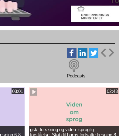
Podcasts
03:01
02:43
gsk_forskning og viden_sproglig
læsning 6-8
forståelse_Støt dit barns fortsatte læsning 8-