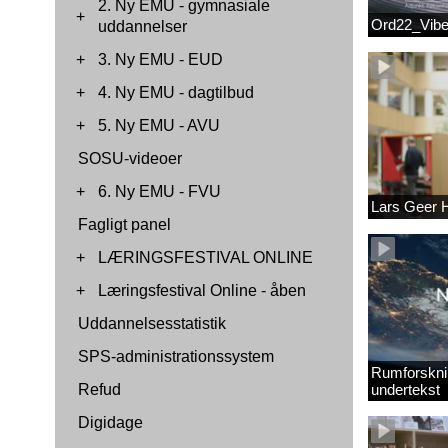
2. Ny EMU - gymnasiale
+
Ord22_Vib
uddannelser
+
3. Ny EMU - EUD
+
4. Ny EMU - dagtilbud
+
5. Ny EMU - AVU
SOSU-videoer
+
6. Ny EMU - FVU
Lars Geer
Fagligt panel
+
LÆRINGSFESTIVAL ONLINE
+
Læringsfestival Online - åben
Uddannelsesstatistik
SPS-administrationssystem
Rumforskni
Refud
undertekst
Digidage