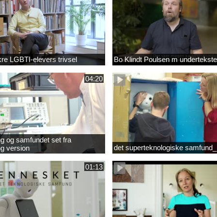
ikre LGBTI-elevers trivsel
Bo Klindt Poulsen m undertekste
04:20
g og samfundet set fra
det superteknologiske samfund_
g version
01:13