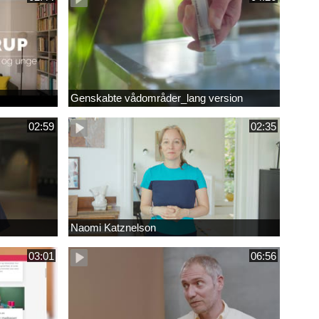
Genskabte vådområder_lang version
02:59
02:35
Naomi Katznelson
03:01
06:56