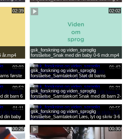
10 år.mp4
02:39
02:02
gsk_forskning og viden_sproglig
6 år.mp4
forståelse_Snak med din baby 0-6 mdr.mp4
02:03
01:43
gsk_forskning og viden_sproglig
arns første
forståelse_Samtalekort Støt dit barns
fortsatte læsning 8-10 år.mp3
00:52
01:21
gsk_forskning og viden_sproglig
 dit barn 6
forståelse_Samtalekort Snak med dit barn 2-
6 år.mp3
01:11
00:55
gsk_forskning og viden_sproglig
d din baby
forståelse_Samtalekort Læs, lyt og skriv 3-6
år.mp3
00:25
00:30