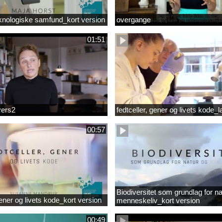
knologiske samfund_kort version
overgange
01:51
vers2
fedtceller, gener og livets kode_
00:57
Biodiversitet som grundlag for na
gener og livets kode_kort version
menneskeliv_kort version
00:49