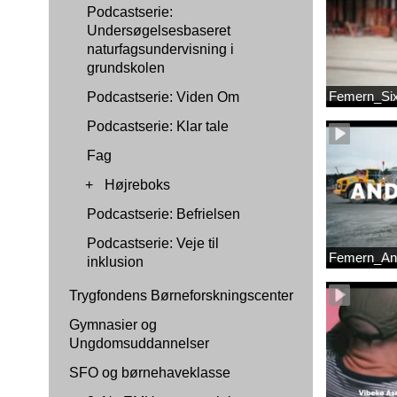
Podcastserie:
Undersøgelsesbaseret
naturfagsundervisning i
grundskolen
Femern_Si
Podcastserie: Viden Om
Podcastserie: Klar tale
Fag
+
Højreboks
Podcastserie: Befrielsen
Podcastserie: Veje til
Femern_An
inklusion
Trygfondens Børneforskningscenter
Gymnasier og
Ungdomsuddannelser
SFO og børnehaveklasse