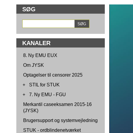
SØG
KANALER
8. Ny EMU EUX
Om JYSK
Optagelser til censorer 2025
+
STIL for STUK
+
7. Ny EMU - FGU
Merkantil caseeksamen 2015-16
(JYSK)
Brugersupport og systemvejledning
STUK - ordblindenetværket