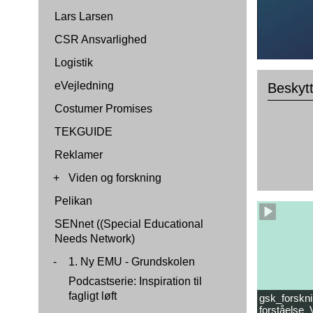
Lars Larsen
CSR Ansvarlighed
Logistik
eVejledning
Beskyt
Costumer Promises
TEKGUIDE
Reklamer
+
Viden og forskning
Pelikan
SENnet ((Special Educational
Needs Network)
-
1. Ny EMU - Grundskolen
Podcastserie: Inspiration til
fagligt løft
gsk_forskni
forståelse