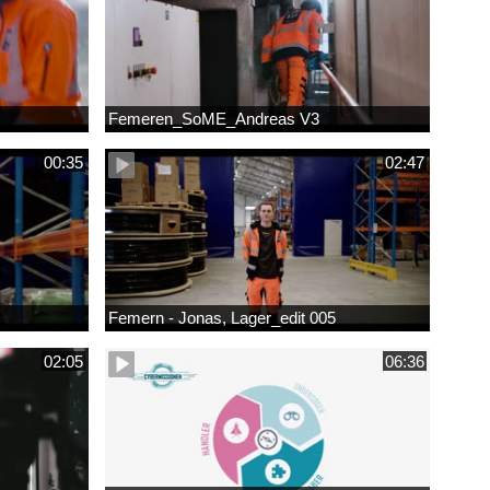
Femeren_SoME_Andreas V3
00:35
02:47
Femern - Jonas, Lager_edit 005
02:05
06:36