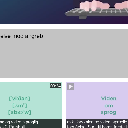
telse mod angreb
03:24
ng og viden_sproglig
gsk_forskning og viden_sproglig
_VUC Rambøll
forståelse_Støt dit barns første 