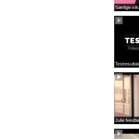
Særlige vilk
Testresultat
Julie feedb