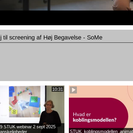
 til screening af Høj Begavelse - SoMe
10:31
9 STUK webinar 2 sept 2025
STUK_koblingsmodellen_animat
anskeligheder