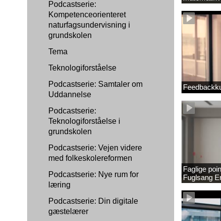
Podcastserie:
1889337_1
Kompetenceorienteret
naturfagsundervisning i
grundskolen
Tema
Teknologiforståelse
Podcastserie: Samtaler om
Feedbackku
Uddannelse
Podcastserie:
Teknologiforståelse i
grundskolen
Podcastserie: Vejen videre
med folkeskolereformen
Faglige poi
Podcastserie: Nye rum for
Fuglsang 
læring
Podcastserie: Din digitale
gæstelærer