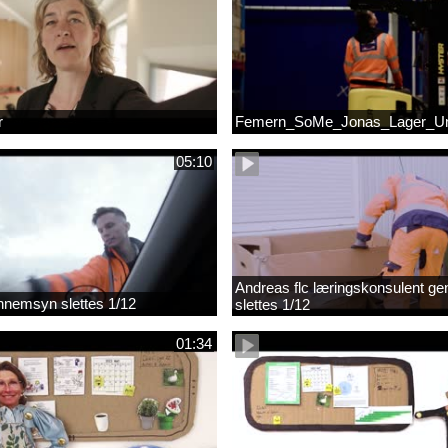
r
Femern_SoMe_Jonas_Lager_Un
05:10
Andreas flc læringskonsulent g
gennemsyn slettes 1/12
slettes 1/12
01:34