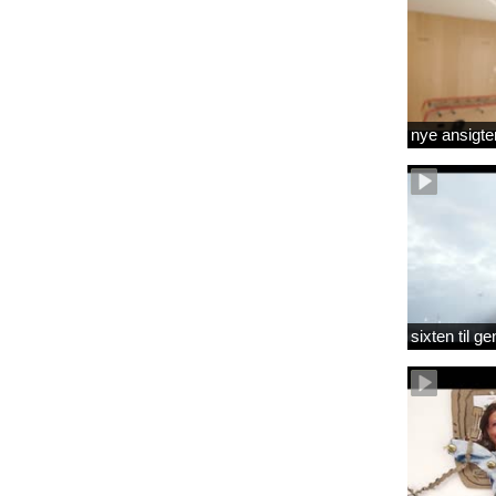
nye ansigte
sixten til 