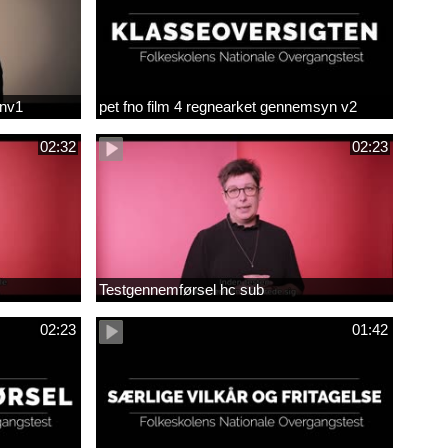
env1
pet fno film 4 regnearket gennemsyn v2
02:32
02:23
Testgennemførsel hc sub
02:23
01:42