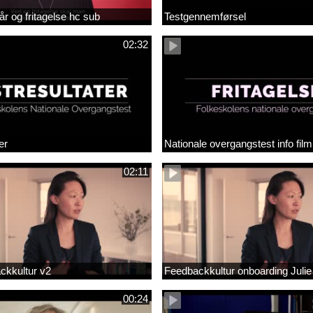
år og fritagelse hc sub
Testgennemførsel
02:32
er
Nationale overgangstest info film
02:11
ackkultur v2
Feedbackkultur onboarding Julie
00:24