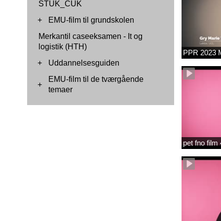
STUK_CUK
+
EMU-film til grundskolen
Merkantil caseeksamen - It og
logistik (HTH)
PPR 2023 M
+
Uddannelsesguiden
EMU-film til de tværgående
+
temaer
pet fno fil