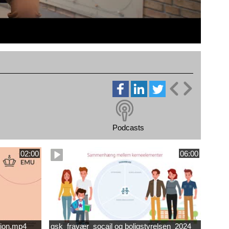
Podcasts
02:00
06:00
ion.mp4
gsk_fravær_socail og boligstyrelsen_2024