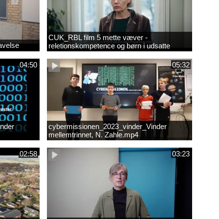
CUK_RBL film 5 mette væver -
avelse
reletionskompetence og børn i udsatte
positioner.
04:50
05:32
nder
cybermissionen_2023_vinder_Vinder
mellemtrinnet, N. Zahle.mp4
02:58
03:23