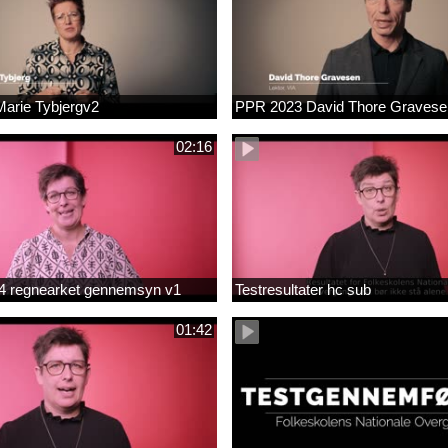
arie Tybjergv2
PPR 2023 David Thore Graves
02:16
m 4 regnearket gennemsyn v1
Testresultater hc sub
01:42