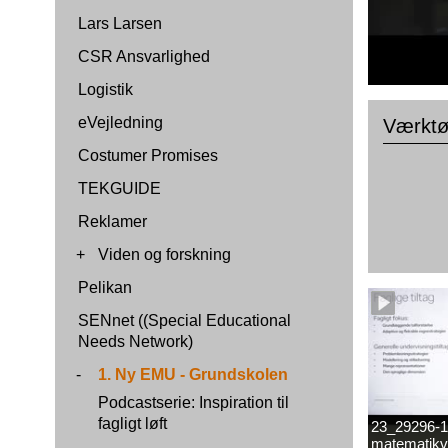
Lars Larsen
CSR Ansvarlighed
Logistik
eVejledning
Værktøj
Costumer Promises
TEKGUIDE
Reklamer
+
Viden og forskning
Pelikan
SENnet ((Special Educational
Needs Network)
-
1. Ny EMU - Grundskolen
Podcastserie: Inspiration til
fagligt løft
23_29296-1
matematikv