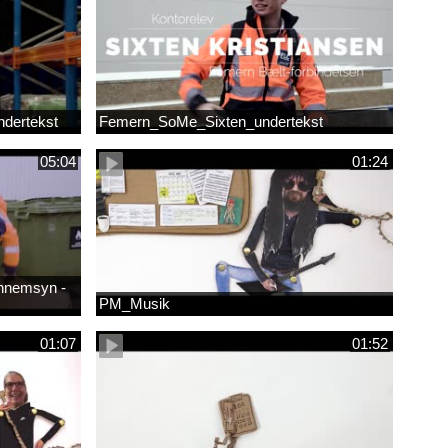
dertekst
Femern_SoMe_Sixten_undertekst
05:04
01:24
ennemsyn -
PM_Musik
01:07
01:52