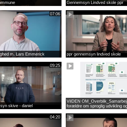
kommune
Gennemsyn Lindved skole ppr
07:06
lighed m. Lars Emmerick
ppr gennemsyn lindved skole
09:25
ViIDEN OM_Overblik_Samarbe
yn skive - daniel
forældre om sproglig udvikling o
forebyggelse af læsevanskeligh
04:20