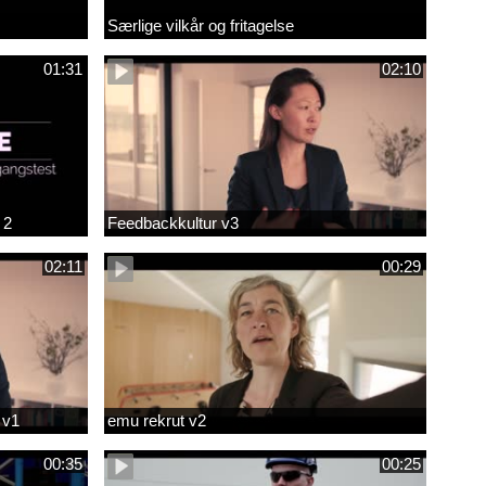
Særlige vilkår og fritagelse
01:31
02:10
 2
Feedbackkultur v3
02:11
00:29
 v1
emu rekrut v2
00:35
00:25