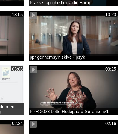
Praksisfaglighed m. Julie Borup
18:05
10:20
ppr gennemsyn skive - psyk
03:08
03:25
jde med
PPR 2023 Lotte Hedegaard-Sørensenv1
g
ede
02:24
02:16