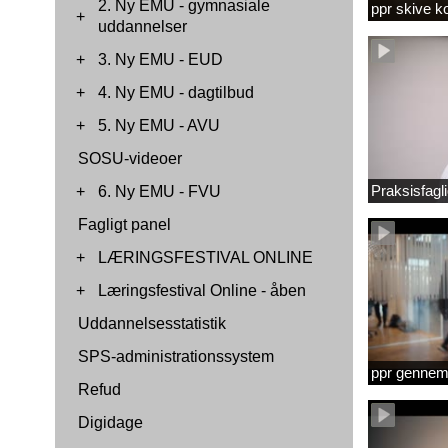
2. Ny EMU - gymnasiale
ppr skive 
+
uddannelser
+
3. Ny EMU - EUD
+
4. Ny EMU - dagtilbud
+
5. Ny EMU - AVU
SOSU-videoer
Praksisfag
+
6. Ny EMU - FVU
Fagligt panel
+
LÆRINGSFESTIVAL ONLINE
+
Læringsfestival Online - åben
Uddannelsesstatistik
SPS-administrationssystem
ppr gennems
Refud
Digidage