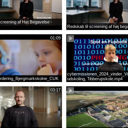
 screening af Høj Begavelse -
Redskab til screening af høj beg
01:09
cybermissionen_2024_vinder_Vi
rdering_Bjergmarkskolne_CUK
udskoling, Tibberupskole.mp4
03:17