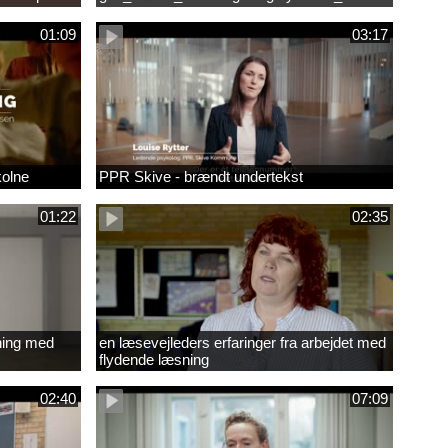
01:09
03:17
kolne
PPR Skive - brændt undertekst
01:22
02:35
ning med
en læsevejleders erfaringer fra arbejdet med
flydende læsning
02:40
07:09