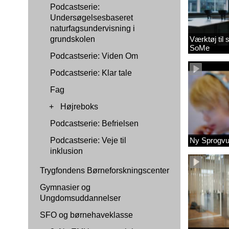
Podcastserie:
Undersøgelsesbaseret
naturfagsundervisning i
grundskolen
Værktøj til
SoMe
Podcastserie: Viden Om
Podcastserie: Klar tale
Fag
+
Højreboks
Podcastserie: Befrielsen
Podcastserie: Veje til
Ny Sprogvu
inklusion
Trygfondens Børneforskningscenter
Gymnasier og
Ungdomsuddannelser
SFO og børnehaveklasse