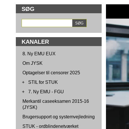
SØG
KANALER
8. Ny EMU EUX
Om JYSK
Optagelser til censorer 2025
+
STIL for STUK
+
7. Ny EMU - FGU
Merkantil caseeksamen 2015-16
(JYSK)
Brugersupport og systemvejledning
STUK - ordblindenetværket