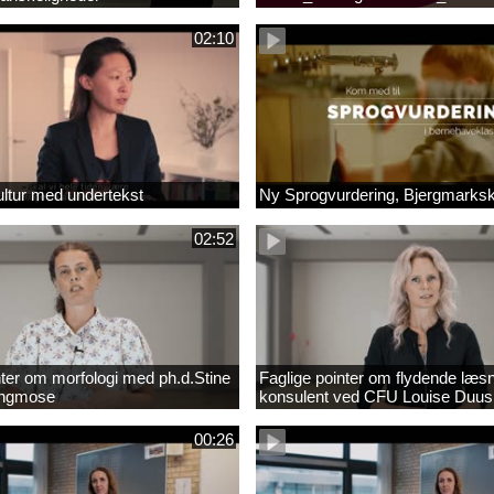
_1.MP4
02:10
ltur med undertekst
Ny Sprogvurdering, Bjergmarks
02:52
nter om morfologi med ph.d.Stine
Faglige pointer om flydende læs
Engmose
konsulent ved CFU Louise Duus
00:26