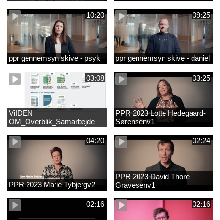
10:20
09:25
ppr gennemsyn skive - psyk
ppr gennemsyn skive - daniel
03:08
03:25
ViIDEN
PPR 2023 Lotte Hedegaard-
OM_Overblik_Samarbejde
Sørensenv1
med forældre om sproglig
udvikling og forebyggelse af
04:20
02:24
læsevanskelighede
PPR 2023 David Thore
PPR 2023 Marie Tybjergv2
Gravesenv1
02:16
02:16