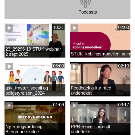
Podcasts
10:31
02:00
23_29296-19 STUK webinar
STUK_koblingsmodellen_animat
2 sept 2025
matematikvanskeligheder
1889337_1_1.MP4
06:00
02:10
gsk_fravær_socail og
Feedbackkultur med
boligstyrelsen_2024
undertekst
01:09
03:17
Ny Sprogvurdering,
PPR Skive - brændt
Bjergmarkskolne
undertekst