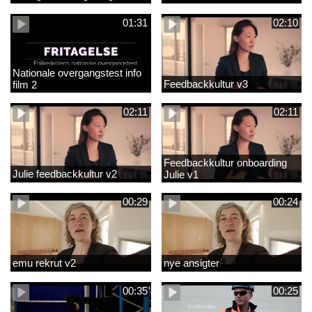
01:31
02:10
Nationale overgangstest info
Feedbackkultur v3
film 2
02:11
02:11
Feedbackkultur onboarding
Julie feedbackkultur v2
Julie v1
00:29
00:24
emu rekrut v2
nye ansigter
00:35
00:25