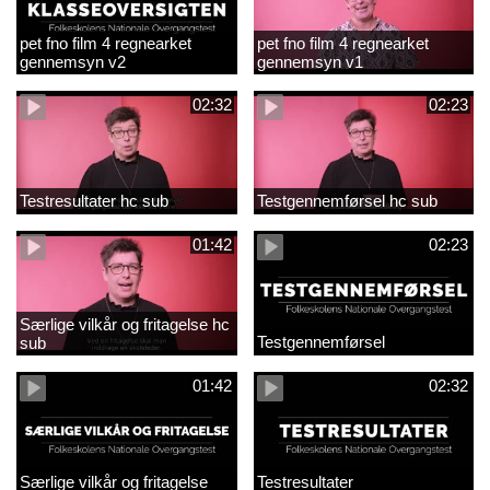
pet fno film 4 regnearket
pet fno film 4 regnearket
gennemsyn v2
gennemsyn v1
02:32
02:23
Testresultater hc sub
Testgennemførsel hc sub
01:42
02:23
Særlige vilkår og fritagelse hc
Testgennemførsel
sub
01:42
02:32
Særlige vilkår og fritagelse
Testresultater