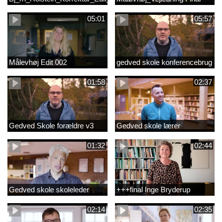
05:01
05:57
Målevhøj Edit 002
gedved skole konferencebrug
01:58
02:37
Gedved Skole forældre v3
Gedved skole lærer
01:32
02:44
Gedved skole skoleleder
+++final Inge Bryderup
02:14
02:35