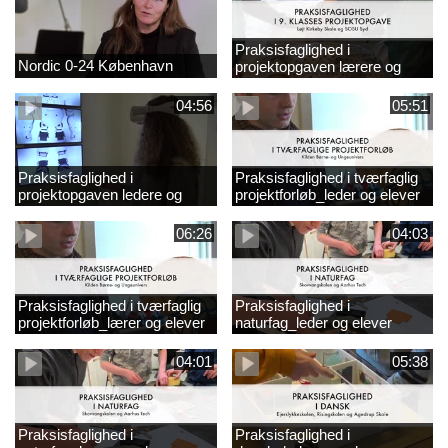
Praksisfaglighed i
Nordic 0-24 København
projektopgaven lærere og
elever
04:56
05:51
Praksisfaglighed i
Praksisfaglighed i tværfaglig
projektopgaven ledere og
projektforløb_leder og elever
elever
06:26
04:03
Praksisfaglighed i tværfaglig
Praksisfaglighed i
projektforløb_lærer og elever
naturfag_leder og elever
04:01
05:38
Praksisfaglighed i
Praksisfaglighed i