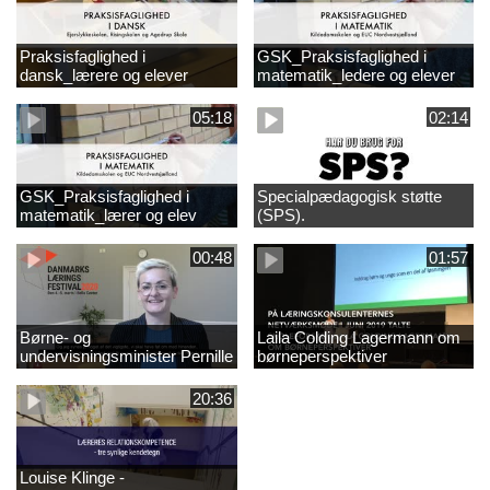
Praksisfaglighed i
GSK_Praksisfaglighed i
dansk_lærere og elever
matematik_ledere og elever
05:18
02:14
GSK_Praksisfaglighed i
Specialpædagogisk støtte
matematik_lærer og elev
(SPS).
00:48
01:57
Børne- og
Laila Colding Lagermann om
undervisningsminister Pernille
børneperspektiver
Rosenkrantz-Theil inviterer til
DKLF 2020
20:36
Louise Klinge -