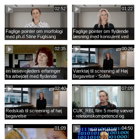
02:52
01:22
Faglige pointer om morfologi
Faglige pointer om flydende
med ph.d.Stine Fuglsang
læsning med konsulent ved
Engmose
CFU Louise Duus
02:35
00:26
en læsevejleders erfaringer
Værktøj til screening af Høj
fra arbejdet med flydende
Begavelse - SoMe
læsning
02:40
07:09
Redskab til screening af høj
CUK_RBL film 5 mette væver
begavelse
- reletionskompetence og
børn i udsatte positioner.
01:09
04:50