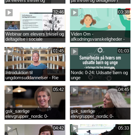
på elevers trivsel og
på trivsel og deltagelse i
fællesskaber i
sociale fællesskaber for
fjernundervisning 5. – 9. og
elever i 0.-4. klasse
32:46
03:38
10. klasse
Webinar om elevers trivsel og
Viden Om -
deltagelse i sociale
afkodningsvanskeligheder -
fællesskaber – inspiration og
præsentationsfilm
viden til skoleledere og
01:45
01:03
ressourcepersoner
Introduktion til
Nordic 0-24: Udsatte børn og
ungdomsuddannelser - Rie
unge
Thomsen
05:42
04:45
gsk_særlige
gsk_særlige
elevgrupper_nordic 0-
elevgrupper_nordic 0-
24_frederikshavn
24_tønder
04:42
05:33