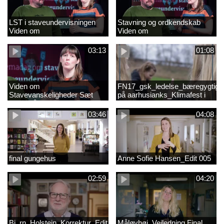
LST i staveundervisningen
Stavning og ordkendskab
Viden om
Viden om
stavevanskeligheder
stavevanskeligheder
03:13
01:08
Viden om
FN17_gsk_ledelse_bæregygtigh
Stavevanskeligheder Sæt
på aarhusianks_Klimafest i
fokus på stavning
børnehøjde
03:46
04:08
final gungehus
Anne Sofie Hansen_Edit 005
02:59
04:20
Bj_rn_Holstein_Korrektur_Edit_03_57f1d11c1a83c2238ea7850db
Måløvhøj_Vejledning Final