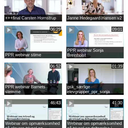
+++final Carsten Hornstrup
Janne Hedegaard Hansen v2
06:29
09:01
PPR webinar Sonja
PPR webinar stime
Breinholst
06:52
01:39
PPR webinar Barnets
gsk_særlige
stemme
elevgrupper_ppr_sonja
breinholst
46:43
41:30
Webinar om opmærksomhed
Webinar om opmærksomhed