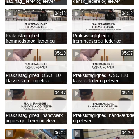
naturfag_lærer og elever
dansk_ledere og elever
04:43
04:12
Praksisfaglighed i
Praksisfaglighed i
fremmedsprog_lærer og
fremmedsprog_leder og
elever
elever
05:19
05:07
Praksisfaglighed_OSO i 10
Praksisfaglighed_OSO i 10
klasse_lærer og elever
klasse_leder og elever
04:47
05:15
Praksisfaglighed i håndværk
Praksisfaglighed_håndværkdesi
og design_lærer og elever
og elever
06:02
04:30