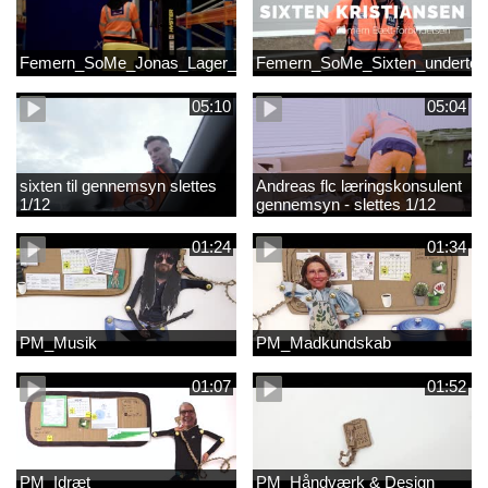
Femern_SoMe_Jonas_Lager_Undertekst
Femern_SoMe_Sixten_undertek
05:10
05:04
sixten til gennemsyn slettes
Andreas flc læringskonsulent
1/12
gennemsyn - slettes 1/12
01:24
01:34
PM_Musik
PM_Madkundskab
01:07
01:52
PM_Idræt
PM_Håndværk & Design