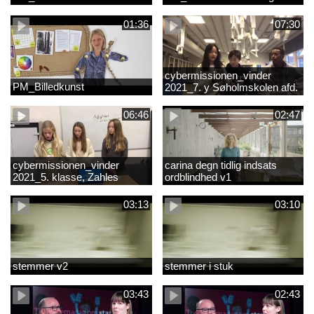
01:36
07:30
cybermissionen_vinder
PM_Billedkunst
2021_7. y Søholmskolen afd.
toftevang
06:46
02:47
cybermissionen_vinder
carina degn tidlig indsats
2021_5. klasse, Zahles
ordblindhed v1
gymnasieskole.mp4
03:13
03:10
stemmer v2
stemmer i stuk
03:43
02:43