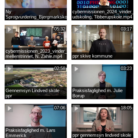
Ny
cybermissionen_2024_vinder_Vi
Sprogvurdering_Bjergmarkskolne_CUK
udskoling, Tibberupskole.mp4
05:32
03:17
cybermissionen_2023_vinder_Vinder
ppr skive kommune
mellemtrinnet, N. Zahle.mp4
02:58
03:23
Gennemsyn Lindved skole
Praksisfaglighed m. Julie
ppr
Borup
07:06
18:05
Praksisfaglighed m. Lars
ppr gennemsyn lindved skole
Emmerick