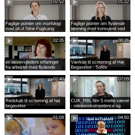
02:52
01:22
Faglige pointer om morfologi
Faglige pointer om flydende
med ph.d.Stine Fuglsang
læsning med konsulent ved
Engmose
CFU Louise Duus
02:35
00:26
en læsevejleders erfaringer
Værktøj til screening af Høj
fra arbejdet med flydende
Begavelse - SoMe
læsning
02:40
07:09
Redskab til screening af høj
CUK_RBL film 5 mette væver
begavelse
- reletionskompetence og
børn i udsatte positioner.
01:09
04:50