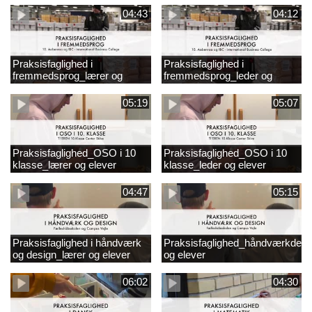
04:43
04:12
Praksisfaglighed i
Praksisfaglighed i
fremmedsprog_lærer og
fremmedsprog_leder og
elever
elever
05:19
05:07
Praksisfaglighed_OSO i 10
Praksisfaglighed_OSO i 10
klasse_lærer og elever
klasse_leder og elever
04:47
05:15
Praksisfaglighed i håndværk
Praksisfaglighed_håndværkdesi
og design_lærer og elever
og elever
06:02
04:30