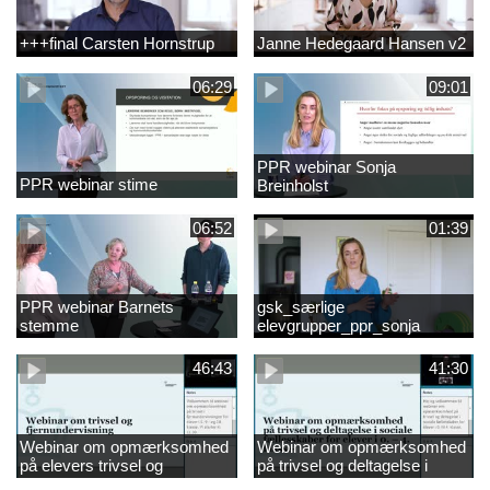
+++final Carsten Hornstrup
Janne Hedegaard Hansen v2
06:29
09:01
PPR webinar Sonja
PPR webinar stime
Breinholst
06:52
01:39
PPR webinar Barnets
gsk_særlige
stemme
elevgrupper_ppr_sonja
breinholst
46:43
41:30
Webinar om opmærksomhed
Webinar om opmærksomhed
på elevers trivsel og
på trivsel og deltagelse i
fællesskaber i
sociale fællesskaber for