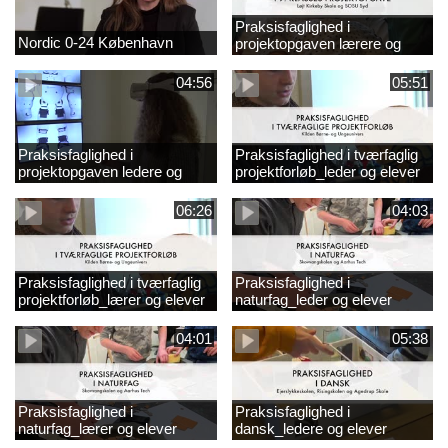
Praksisfaglighed i
Nordic 0-24 København
projektopgaven lærere og
elever
04:56
05:51
Praksisfaglighed i
Praksisfaglighed i tværfaglig
projektopgaven ledere og
projektforløb_leder og elever
elever
06:26
04:03
Praksisfaglighed i tværfaglig
Praksisfaglighed i
projektforløb_lærer og elever
naturfag_leder og elever
04:01
05:38
Praksisfaglighed i
Praksisfaglighed i
naturfag_lærer og elever
dansk_ledere og elever