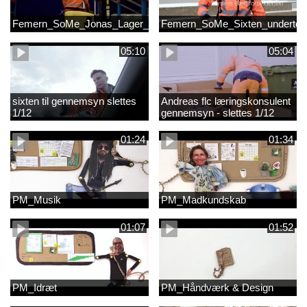
Femern_SoMe_Jonas_Lager_Undertekst
Femern_SoMe_Sixten_undertek
05:10
05:04
sixten til gennemsyn slettes
Andreas flc læringskonsulent
1/12
gennemsyn - slettes 1/12
01:24
01:34
PM_Musik
PM_Madkundskab
01:07
01:52
PM_Idræt
PM_Håndværk & Design