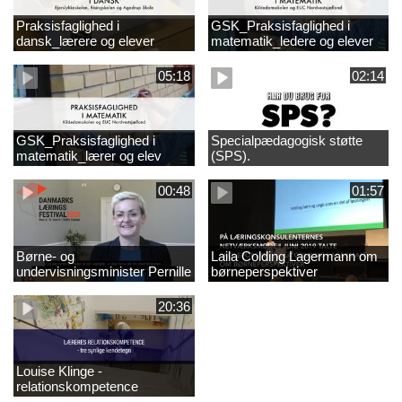
Praksisfaglighed i
GSK_Praksisfaglighed i
dansk_lærere og elever
matematik_ledere og elever
05:18
02:14
GSK_Praksisfaglighed i
Specialpædagogisk støtte
matematik_lærer og elev
(SPS).
00:48
01:57
Børne- og
Laila Colding Lagermann om
undervisningsminister Pernille
børneperspektiver
Rosenkrantz-Theil inviterer til
DKLF 2020
20:36
Louise Klinge -
relationskompetence