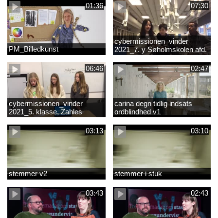
01:36
07:30
cybermissionen_vinder
PM_Billedkunst
2021_7. y Søholmskolen afd.
toftevang
06:46
02:47
cybermissionen_vinder
carina degn tidlig indsats
2021_5. klasse, Zahles
ordblindhed v1
gymnasieskole.mp4
03:13
03:10
stemmer v2
stemmer i stuk
03:43
02:43