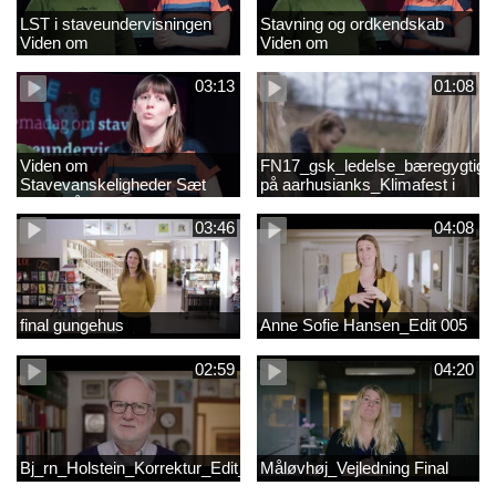
LST i staveundervisningen
Stavning og ordkendskab
Viden om
Viden om
stavevanskeligheder
stavevanskeligheder
03:13
01:08
Viden om
FN17_gsk_ledelse_bæregygtigh
Stavevanskeligheder Sæt
på aarhusianks_Klimafest i
fokus på stavning
børnehøjde
03:46
04:08
final gungehus
Anne Sofie Hansen_Edit 005
02:59
04:20
Bj_rn_Holstein_Korrektur_Edit_03_57f1d11c1a83c2238ea7850db
Måløvhøj_Vejledning Final