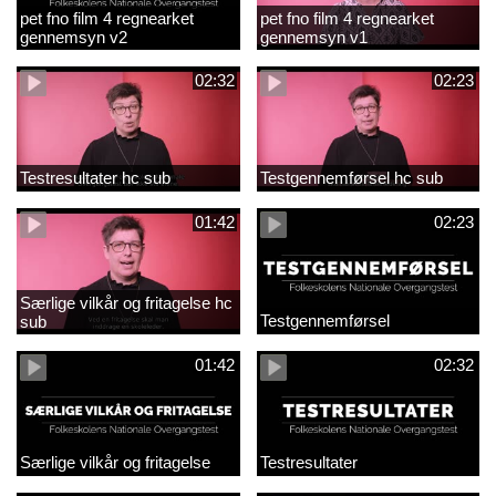
pet fno film 4 regnearket
pet fno film 4 regnearket
gennemsyn v2
gennemsyn v1
02:32
02:23
Testresultater hc sub
Testgennemførsel hc sub
01:42
02:23
Særlige vilkår og fritagelse hc
Testgennemførsel
sub
01:42
02:32
Særlige vilkår og fritagelse
Testresultater