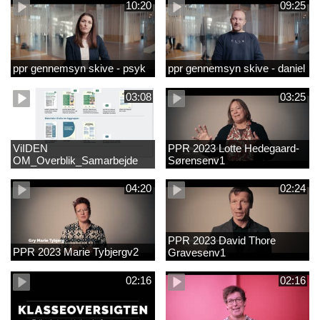
10:20
09:25
ppr gennemsyn skive - psyk
ppr gennemsyn skive - daniel
03:08
03:25
ViIDEN
PPR 2023 Lotte Hedegaard-
OM_Overblik_Samarbejde
Sørensenv1
med forældre om sproglig
udvikling og forebyggelse af
04:20
02:24
læsevanskelighede
PPR 2023 David Thore
PPR 2023 Marie Tybjergv2
Gravesenv1
02:16
02:16