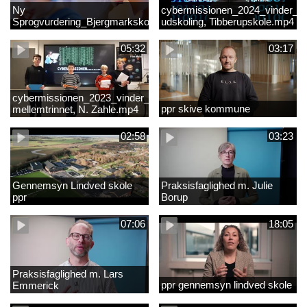
Ny
cybermissionen_2024_vinder_Vi
Sprogvurdering_Bjergmarkskolne_CUK
udskoling, Tibberupskole.mp4
05:32
03:17
cybermissionen_2023_vinder_Vinder
ppr skive kommune
mellemtrinnet, N. Zahle.mp4
02:58
03:23
Gennemsyn Lindved skole
Praksisfaglighed m. Julie
ppr
Borup
07:06
18:05
Praksisfaglighed m. Lars
ppr gennemsyn lindved skole
Emmerick