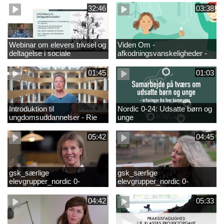
fjernundervisning 5. – 9. og
elever i 0.-4. klasse
32:46
03:38
10. klasse
Webinar om elevers trivsel og
Viden Om -
deltagelse i sociale
afkodningsvanskeligheder -
fællesskaber – inspiration og
præsentationsfilm
viden til skoleledere og
01:45
01:03
ressourcepersoner
Introduktion til
Nordic 0-24: Udsatte børn og
ungdomsuddannelser - Rie
unge
Thomsen
05:42
04:45
gsk_særlige
gsk_særlige
elevgrupper_nordic 0-
elevgrupper_nordic 0-
24_frederikshavn
24_tønder
04:42
05:33