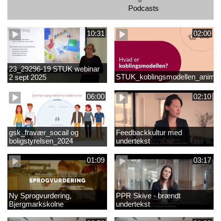
Podcasts
10:31
02:00
23_29296-19 STUK webinar
STUK_koblingsmodellen_animat
2 sept 2025
matematikvanskeligheder
1889337_1_1.MP4
06:00
02:10
gsk_fravær_socail og
Feedbackkultur med
boligstyrelsen_2024
undertekst
01:09
03:17
Ny Sprogvurdering,
PPR Skive - brændt
Bjergmarkskolne
undertekst