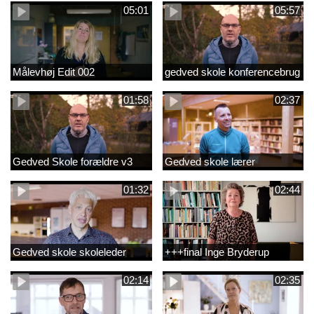
05:01
05:57
Målevhøj Edit 002
gedved skole konferencebrug
01:58
02:37
Gedved Skole forældre v3
Gedved skole lærer
01:32
02:44
Gedved skole skoleleder
+++final Inge Bryderup
02:14
02:35