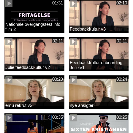
01:31
02:10
Nationale overgangstest info
Feedbackkultur v3
film 2
02:11
02:11
Feedbackkultur onboarding
Julie feedbackkultur v2
Julie v1
00:29
00:24
emu rekrut v2
nye ansigter
00:35
00:25