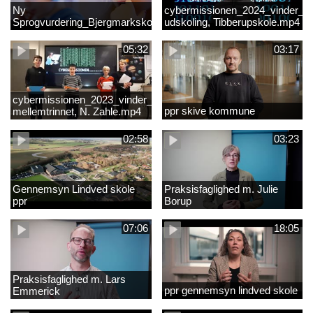
Ny
cybermissionen_2024_vinder_Vi
Sprogvurdering_Bjergmarkskolne_CUK
udskoling, Tibberupskole.mp4
05:32
03:17
cybermissionen_2023_vinder_Vinder
ppr skive kommune
mellemtrinnet, N. Zahle.mp4
02:58
03:23
Gennemsyn Lindved skole
Praksisfaglighed m. Julie
ppr
Borup
07:06
18:05
Praksisfaglighed m. Lars
ppr gennemsyn lindved skole
Emmerick