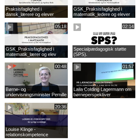
Praksisfaglighed i
GSK_Praksisfaglighed i
dansk_lærere og elever
matematik_ledere og elever
05:18
02:14
GSK_Praksisfaglighed i
Specialpædagogisk støtte
matematik_lærer og elev
(SPS).
00:48
01:57
Børne- og
Laila Colding Lagermann om
undervisningsminister Pernille
børneperspektiver
Rosenkrantz-Theil inviterer til
DKLF 2020
20:36
Louise Klinge -
relationskompetence