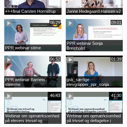
+++final Carsten Hornstrup
Janne Hedegaard Hansen v2
06:29
09:01
PPR webinar Sonja
PPR webinar stime
Breinholst
06:52
01:39
PPR webinar Barnets
gsk_særlige
stemme
elevgrupper_ppr_sonja
breinholst
46:43
41:30
Webinar om opmærksomhed
Webinar om opmærksomhed
på elevers trivsel og
på trivsel og deltagelse i
fællesskaber i
sociale fællesskaber for