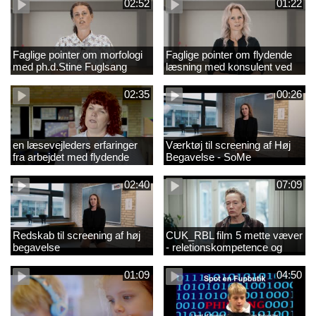
02:52
01:22
Faglige pointer om morfologi
Faglige pointer om flydende
med ph.d.Stine Fuglsang
læsning med konsulent ved
Engmose
CFU Louise Duus
02:35
00:26
en læsevejleders erfaringer
Værktøj til screening af Høj
fra arbejdet med flydende
Begavelse - SoMe
læsning
02:40
07:09
Redskab til screening af høj
CUK_RBL film 5 mette væver
begavelse
- reletionskompetence og
børn i udsatte positioner.
01:09
04:50