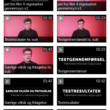
pet fno film 4 regnearket
pet fno film 4 regnearket
gennemsyn v2
gennemsyn v1
02:32
02:23
Testresultater hc sub
Testgennemførsel hc sub
01:42
02:23
Særlige vilkår og fritagelse hc
Testgennemførsel
sub
01:42
02:32
Særlige vilkår og fritagelse
Testresultater