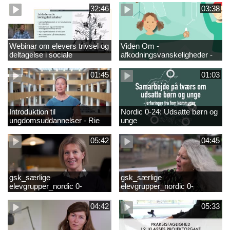
fjernundervisning 5. – 9. og
elever i 0.-4. klasse
32:46
03:38
10. klasse
Webinar om elevers trivsel og
Viden Om -
deltagelse i sociale
afkodningsvanskeligheder -
fællesskaber – inspiration og
præsentationsfilm
viden til skoleledere og
01:45
01:03
ressourcepersoner
Introduktion til
Nordic 0-24: Udsatte børn og
ungdomsuddannelser - Rie
unge
Thomsen
05:42
04:45
gsk_særlige
gsk_særlige
elevgrupper_nordic 0-
elevgrupper_nordic 0-
24_frederikshavn
24_tønder
04:42
05:33