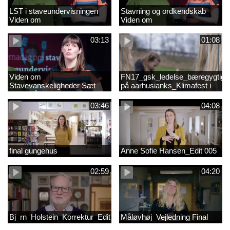
LST i staveundervisningen
Stavning og ordkendskab
Viden om
Viden om
stavevanskeligheder
stavevanskeligheder
03:13
01:08
Viden om
FN17_gsk_ledelse_bæregygtigh
Stavevanskeligheder Sæt
på aarhusianks_Klimafest i
fokus på stavning
børnehøjde
03:46
04:08
final gungehus
Anne Sofie Hansen_Edit 005
02:59
04:20
Bj_rn_Holstein_Korrektur_Edit_03_57f1d11c1a83c2238ea7850db
Måløvhøj_Vejledning Final