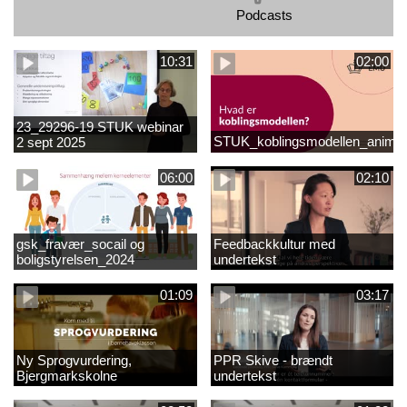
Podcasts
10:31
02:00
23_29296-19 STUK webinar
STUK_koblingsmodellen_animat
2 sept 2025
matematikvanskeligheder
1889337_1_1.MP4
06:00
02:10
gsk_fravær_socail og
Feedbackkultur med
boligstyrelsen_2024
undertekst
01:09
03:17
Ny Sprogvurdering,
PPR Skive - brændt
Bjergmarkskolne
undertekst