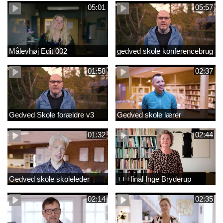
05:01
05:57
Målevhøj Edit 002
gedved skole konferencebrug
01:58
02:37
Gedved Skole forældre v3
Gedved skole lærer
01:32
02:44
Gedved skole skoleleder
+++final Inge Bryderup
02:14
02:35