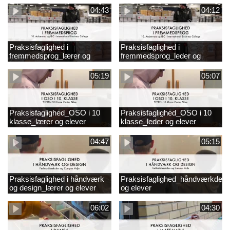
04:43
04:12
Praksisfaglighed i
Praksisfaglighed i
fremmedsprog_lærer og
fremmedsprog_leder og
elever
elever
05:19
05:07
Praksisfaglighed_OSO i 10
Praksisfaglighed_OSO i 10
klasse_lærer og elever
klasse_leder og elever
04:47
05:15
Praksisfaglighed i håndværk
Praksisfaglighed_håndværkdesi
og design_lærer og elever
og elever
06:02
04:30