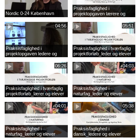
Praksisfaglighed i
Nordic 0-24 København
projektopgaven lærere og
elever
04:56
05:51
Praksisfaglighed i
Praksisfaglighed i tværfaglig
projektopgaven ledere og
projektforløb_leder og elever
elever
06:26
04:03
Praksisfaglighed i tværfaglig
Praksisfaglighed i
projektforløb_lærer og elever
naturfag_leder og elever
04:01
05:38
Praksisfaglighed i
Praksisfaglighed i
naturfag_lærer og elever
dansk_ledere og elever