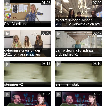
01:36
07:30
cybermissionen_vinder
PM_Billedkunst
2021_7. y Søholmskolen afd.
toftevang
06:46
02:47
cybermissionen_vinder
carina degn tidlig indsats
2021_5. klasse, Zahles
ordblindhed v1
gymnasieskole.mp4
03:13
03:10
stemmer v2
stemmer i stuk
03:43
02:43