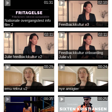
01:31
02:10
Nationale overgangstest info
Feedbackkultur v3
film 2
02:11
02:11
Feedbackkultur onboarding
Julie feedbackkultur v2
Julie v1
00:29
00:24
emu rekrut v2
nye ansigter
00:35
00:25