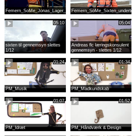
Femern_SoMe_Jonas_Lager_Undertekst
Femern_SoMe_Sixten_undertek
05:10
05:04
sixten til gennemsyn slettes
Andreas flc læringskonsulent
1/12
gennemsyn - slettes 1/12
01:24
01:34
PM_Musik
PM_Madkundskab
01:07
01:52
PM_Idræt
PM_Håndværk & Design