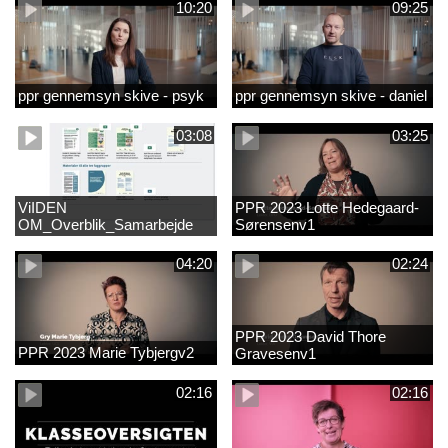
10:20
09:25
ppr gennemsyn skive - psyk
ppr gennemsyn skive - daniel
03:08
03:25
ViIDEN
PPR 2023 Lotte Hedegaard-
OM_Overblik_Samarbejde
Sørensenv1
med forældre om sproglig
udvikling og forebyggelse af
04:20
02:24
læsevanskelighede
PPR 2023 David Thore
PPR 2023 Marie Tybjergv2
Gravesenv1
02:16
02:16