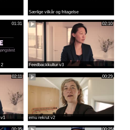
Særlige vilkår og fritagelse
01:31
02:10
 2
Feedbackkultur v3
02:11
00:29
 v1
emu rekrut v2
00:35
00:25