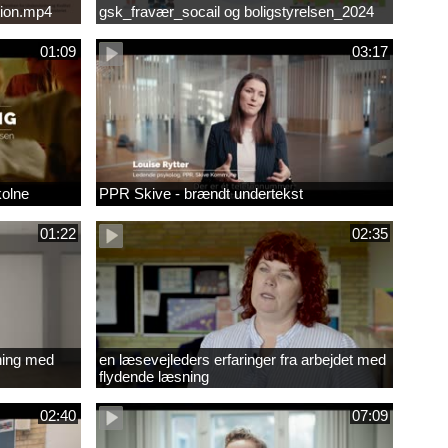
ion.mp4
gsk_fravær_socail og boligstyrelsen_2024
01:09
03:17
kolne
PPR Skive - brændt undertekst
01:22
02:35
ning med
en læsevejleders erfaringer fra arbejdet med
flydende læsning
02:40
07:09