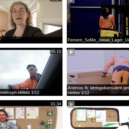
r
Femern_SoMe_Jonas_Lager_Un
05:10
Andreas flc læringskonsulent g
gennemsyn slettes 1/12
slettes 1/12
01:34