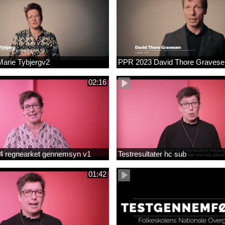
arie Tybjergv2
PPR 2023 David Thore Graves
02:16
m 4 regnearket gennemsyn v1
Testresultater hc sub
01:42