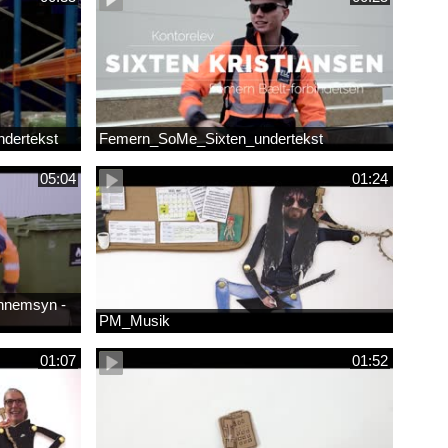
dertekst
Femern_SoMe_Sixten_undertekst
05:04
01:24
ennemsyn -
PM_Musik
01:07
01:52