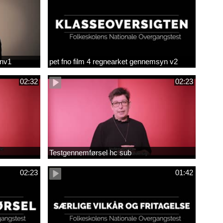
env1
pet fno film 4 regnearket gennemsyn v2
02:32
02:23
Testgennemførsel hc sub
02:23
01:42