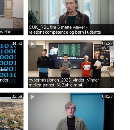
CUK_RBL film 5 mette væver -
avelse
reletionskompetence og børn i udsatte
positioner.
04:50
05:32
nder
cybermissionen_2023_vinder_Vinder
mellemtrinnet, N. Zahle.mp4
02:58
03:23