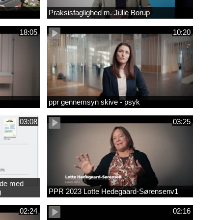
Praksisfaglighed m. Julie Borup
18:05
10:20
ppr gennemsyn skive - psyk
03:08
03:25
jde med
PPR 2023 Lotte Hedegaard-Sørensenv1
g
ede
02:24
02:16