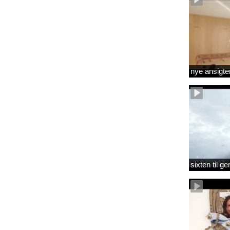
nye ansigte
sixten til 