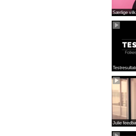
Særlige vilk
Testresultat
Julie feedb