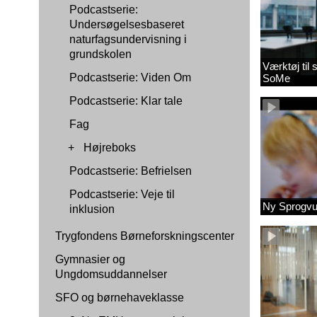
Podcastserie:
Undersøgelsesbaseret
naturfagsundervisning i
grundskolen
Værktøj til
Podcastserie: Viden Om
SoMe
Podcastserie: Klar tale
Fag
+
Højreboks
Podcastserie: Befrielsen
Podcastserie: Veje til
Ny Sprogvu
inklusion
Trygfondens Børneforskningscenter
Gymnasier og
Ungdomsuddannelser
SFO og børnehaveklasse