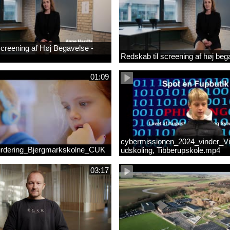
 screening af Høj Begavelse -
Redskab til screening af høj beg
01:09
cybermissionen_2024_vinder_Vi
rdering_Bjergmarkskolne_CUK
udskoling, Tibberupskole.mp4
03:17