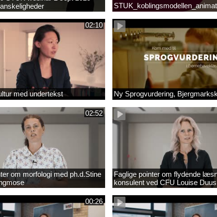
STUK_koblingsmodellen_animat
anskeligheder
_1.MP4
02:10
ltur med undertekst
Ny Sprogvurdering, Bjergmarks
02:52
nter om morfologi med ph.d.Stine
Faglige pointer om flydende læs
Engmose
konsulent ved CFU Louise Duus
00:26