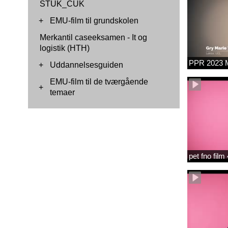
STUK_CUK
+
EMU-film til grundskolen
Merkantil caseeksamen - It og
logistik (HTH)
PPR 2023 M
+
Uddannelsesguiden
EMU-film til de tværgående
+
temaer
pet fno fil