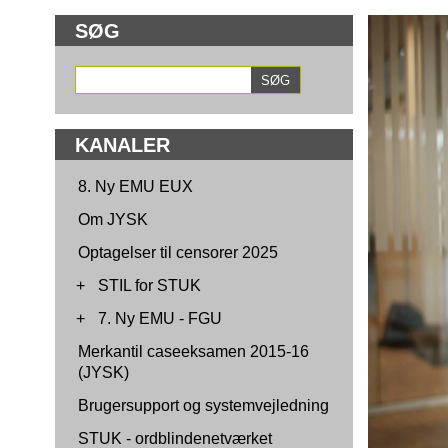
SØG
KANALER
8. Ny EMU EUX
Om JYSK
Optagelser til censorer 2025
+
STIL for STUK
+
7. Ny EMU - FGU
Merkantil caseeksamen 2015-16
(JYSK)
Brugersupport og systemvejledning
STUK - ordblindenetværket