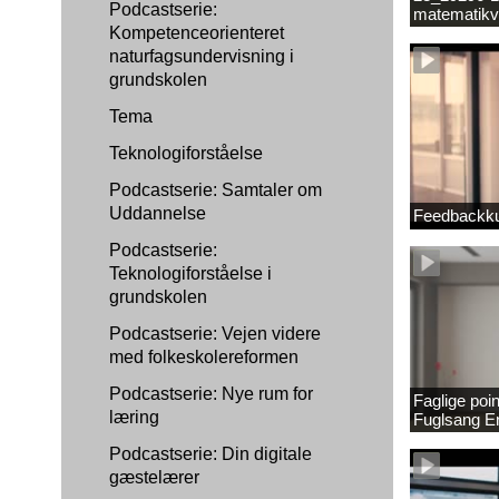
Podcastserie:
matematikv
Kompetenceorienteret
1889337_1
naturfagsundervisning i
grundskolen
Tema
Teknologiforståelse
Podcastserie: Samtaler om
Uddannelse
Feedbackku
Podcastserie:
Teknologiforståelse i
grundskolen
Podcastserie: Vejen videre
med folkeskolereformen
Podcastserie: Nye rum for
Faglige poi
læring
Fuglsang 
Podcastserie: Din digitale
gæstelærer