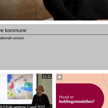
ive kommune
odkendt version
10:31
9 STUK webinar 2 sept 2025