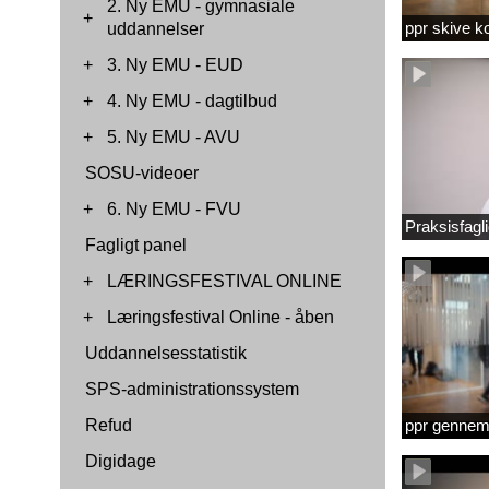
2. Ny EMU - gymnasiale
+
ppr skive 
uddannelser
+
3. Ny EMU - EUD
+
4. Ny EMU - dagtilbud
+
5. Ny EMU - AVU
SOSU-videoer
+
6. Ny EMU - FVU
Praksisfag
Fagligt panel
+
LÆRINGSFESTIVAL ONLINE
+
Læringsfestival Online - åben
Uddannelsesstatistik
SPS-administrationssystem
Refud
ppr gennems
Digidage