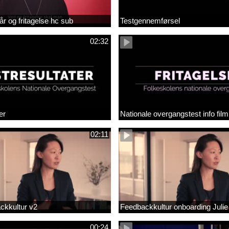
år og fritagelse hc sub
Testgennemførsel
02:32
er
Nationale overgangstest info film
02:11
ackkultur v2
Feedbackkultur onboarding Julie
00:24