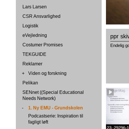
Lars Larsen
CSR Ansvarlighed
Logistik
eVejledning
ppr sk
Costumer Promises
Endelig g
TEKGUIDE
Reklamer
+
Viden og forskning
Pelikan
SENnet ((Special Educational
Needs Network)
-
1. Ny EMU - Grundskolen
Podcastserie: Inspiration til
fagligt løft
23_29296-1