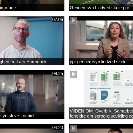
kommune
Gennemsyn Lindved skole ppr
07:06
lighed m. Lars Emmerick
ppr gennemsyn lindved skole
09:25
ViIDEN OM_Overblik_Samarbe
yn skive - daniel
forældre om sproglig udvikling o
forebyggelse af læsevanskeligh
04:20