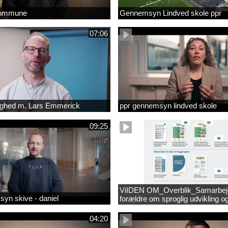
kommune
Gennemsyn Lindved skole ppr
07:06
lighed m. Lars Emmerick
ppr gennemsyn lindved skole
09:25
ViIDEN OM_Overblik_Samarbe
yn skive - daniel
forældre om sproglig udvikling o
forebyggelse af læsevanskeligh
04:20