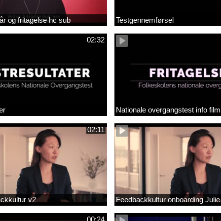
år og fritagelse hc sub
Testgennemførsel
02:32
er
Nationale overgangstest info film
02:11
ackkultur v2
Feedbackkultur onboarding Julie
00:24