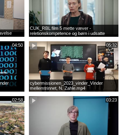
CUK_RBL film 5 mette væver -
avelse
reletionskompetence og børn i udsatte
positioner.
04:50
05:32
nder
cybermissionen_2023_vinder_Vinder
mellemtrinnet, N. Zahle.mp4
02:58
03:23