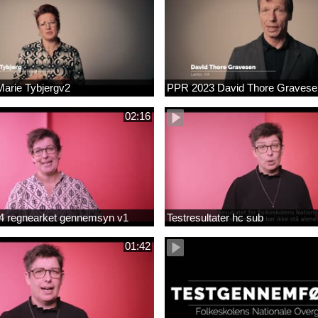
arie Tybjergv2
PPR 2023 David Thore Graves
02:16
m 4 regnearket gennemsyn v1
Testresultater hc sub
01:42