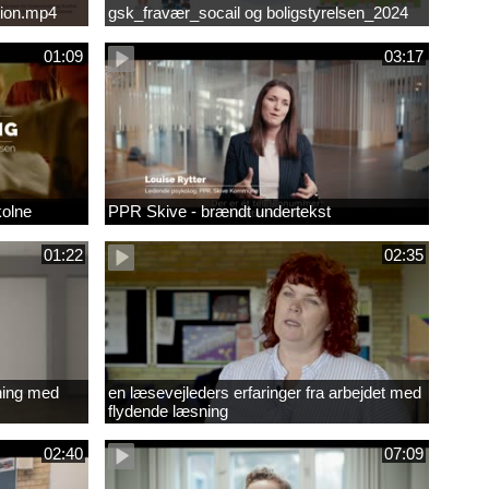
ion.mp4
gsk_fravær_socail og boligstyrelsen_2024
01:09
03:17
kolne
PPR Skive - brændt undertekst
01:22
02:35
ning med
en læsevejleders erfaringer fra arbejdet med
flydende læsning
02:40
07:09