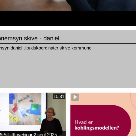
nemsyn skive - daniel
msyn daniel tilbudskoordinater skive kommune
10:31
9 STUK webinar 2 sept 2025