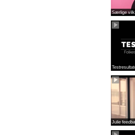
Særlige vilk
Testresultat
Julie feedb