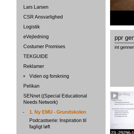
Lars Larsen
CSR Ansvarlighed
Logistik
eVejledning
ppr gen
Costumer Promises
int genne
TEKGUIDE
Reklamer
+
Viden og forskning
Pelikan
SENnet ((Special Educational
Needs Network)
-
1. Ny EMU - Grundskolen
Podcastserie: Inspiration til
fagligt løft
23_29296-1