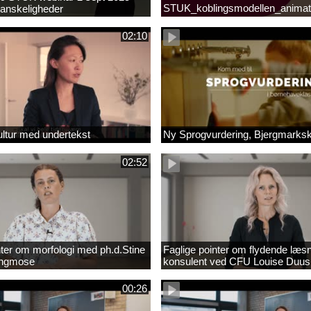
STUK_koblingsmodellen_animat
anskeligheder
_1.MP4
02:10
ltur med undertekst
Ny Sprogvurdering, Bjergmarks
02:52
nter om morfologi med ph.d.Stine
Faglige pointer om flydende læs
Engmose
konsulent ved CFU Louise Duus
00:26