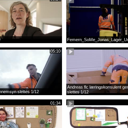
r
Femern_SoMe_Jonas_Lager_Un
05:10
Andreas flc læringskonsulent g
gennemsyn slettes 1/12
slettes 1/12
01:34