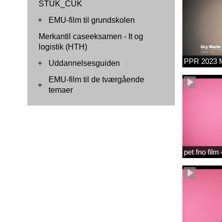
STUK_CUK
+
EMU-film til grundskolen
Merkantil caseeksamen - It og
logistik (HTH)
PPR 2023 M
+
Uddannelsesguiden
EMU-film til de tværgående
+
temaer
pet fno fil