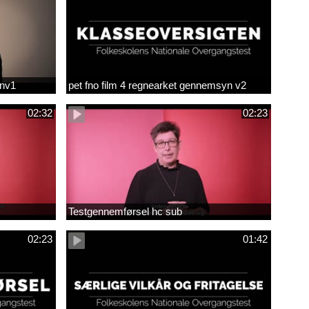
env1
pet fno film 4 regnearket gennemsyn v2
02:32
02:23
Testgennemførsel hc sub
02:23
01:42