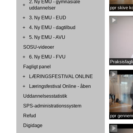
2. Ny EMU - gymnasiale
+
ppr skive 
uddannelser
+
3. Ny EMU - EUD
+
4. Ny EMU - dagtilbud
+
5. Ny EMU - AVU
SOSU-videoer
+
6. Ny EMU - FVU
Praksisfag
Fagligt panel
+
LÆRINGSFESTIVAL ONLINE
+
Læringsfestival Online - åben
Uddannelsesstatistik
SPS-administrationssystem
Refud
ppr gennems
Digidage