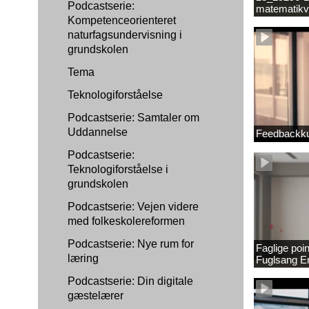
Podcastserie:
matematikv
Kompetenceorienteret
1889337_1
naturfagsundervisning i
grundskolen
Tema
Teknologiforståelse
Podcastserie: Samtaler om
Uddannelse
Feedbackku
Podcastserie:
Teknologiforståelse i
grundskolen
Podcastserie: Vejen videre
med folkeskolereformen
Podcastserie: Nye rum for
Faglige poi
læring
Fuglsang 
Podcastserie: Din digitale
gæstelærer