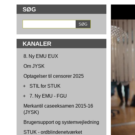
SØG
KANALER
8. Ny EMU EUX
Om JYSK
Optagelser til censorer 2025
+
STIL for STUK
+
7. Ny EMU - FGU
Merkantil caseeksamen 2015-16
(JYSK)
Brugersupport og systemvejledning
STUK - ordblindenetværket