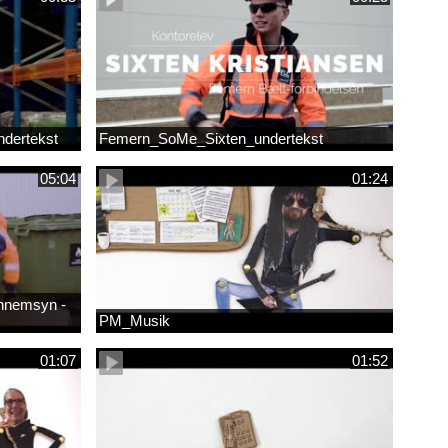
dertekst
Femern_SoMe_Sixten_undertekst
05:04
01:24
ennemsyn -
PM_Musik
01:07
01:52