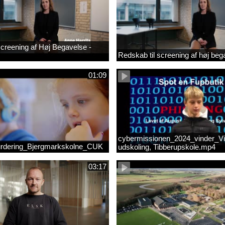
 screening af Høj Begavelse -
Redskab til screening af høj beg
01:09
cybermissionen_2024_vinder_Vi
rdering_Bjergmarkskolne_CUK
udskoling, Tibberupskole.mp4
03:17