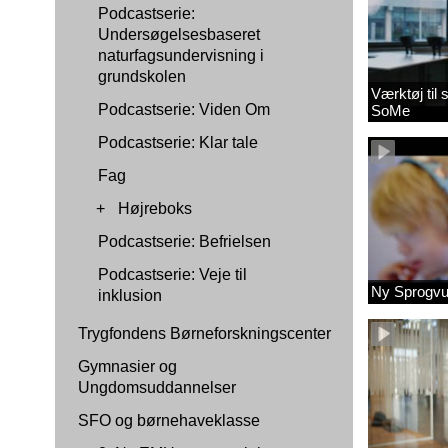
Podcastserie:
Undersøgelsesbaseret
naturfagsundervisning i
grundskolen
Værktøj til
Podcastserie: Viden Om
SoMe
Podcastserie: Klar tale
Fag
+
Højreboks
Podcastserie: Befrielsen
Podcastserie: Veje til
Ny Sprogvu
inklusion
Trygfondens Børneforskningscenter
Gymnasier og
Ungdomsuddannelser
SFO og børnehaveklasse