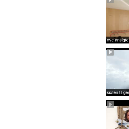
nye ansigte
sixten til 