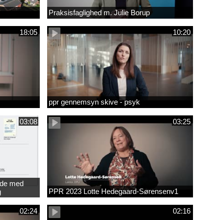
Praksisfaglighed m. Julie Borup
18:05
10:20
ppr gennemsyn skive - psyk
03:08
03:25
jde med
PPR 2023 Lotte Hedegaard-Sørensenv1
g
ede
02:24
02:16