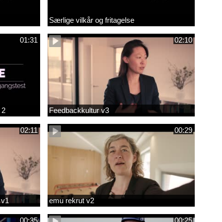
Særlige vilkår og fritagelse
01:31
02:10
 2
Feedbackkultur v3
02:11
00:29
 v1
emu rekrut v2
00:35
00:25