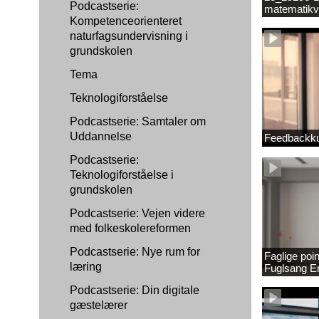
Podcastserie:
matematikv
Kompetenceorienteret
1889337_1
naturfagsundervisning i
grundskolen
Tema
Teknologiforståelse
Podcastserie: Samtaler om
Uddannelse
Feedbackku
Podcastserie:
Teknologiforståelse i
grundskolen
Podcastserie: Vejen videre
med folkeskolereformen
Podcastserie: Nye rum for
Faglige poi
læring
Fuglsang 
Podcastserie: Din digitale
gæstelærer