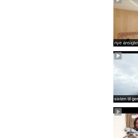
nye ansigte
sixten til 