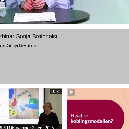
binar Sonja Breinholst
ar Sonja Breinholst
10:31
9 STUK webinar 2 sept 2025