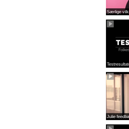
Særlige vilk
Testresultat
Julie feedb