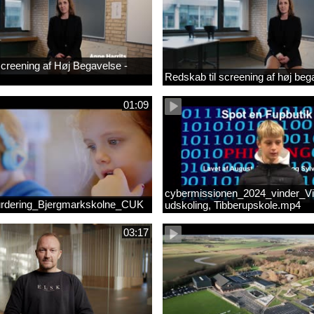
 screening af Høj Begavelse -
Redskab til screening af høj beg
01:09
cybermissionen_2024_vinder_Vi
rdering_Bjergmarkskolne_CUK
udskoling, Tibberupskole.mp4
03:17