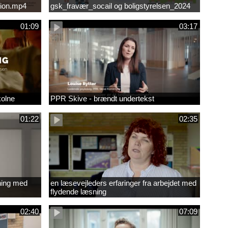
ion.mp4
gsk_fravær_socail og boligstyrelsen_2024
01:09
03:17
kolne
PPR Skive - brændt undertekst
01:22
02:35
ning med
en læsevejleders erfaringer fra arbejdet med
flydende læsning
02:40
07:09