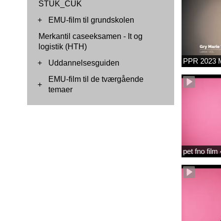
STUK_CUK
+
EMU-film til grundskolen
Merkantil caseeksamen - It og
logistik (HTH)
PPR 2023 M
+
Uddannelsesguiden
EMU-film til de tværgående
+
temaer
pet fno fil