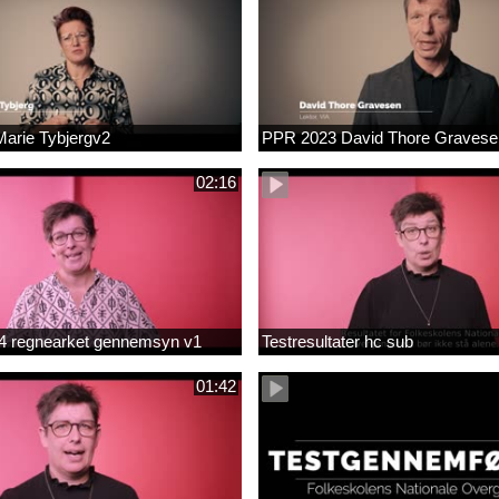
arie Tybjergv2
PPR 2023 David Thore Graves
02:16
m 4 regnearket gennemsyn v1
Testresultater hc sub
01:42