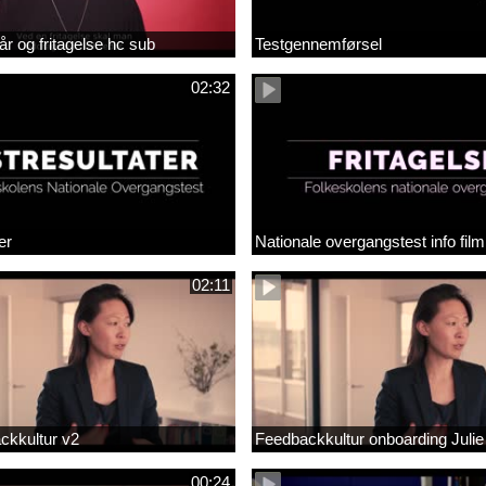
år og fritagelse hc sub
Testgennemførsel
02:32
er
Nationale overgangstest info film
02:11
ackkultur v2
Feedbackkultur onboarding Julie
00:24