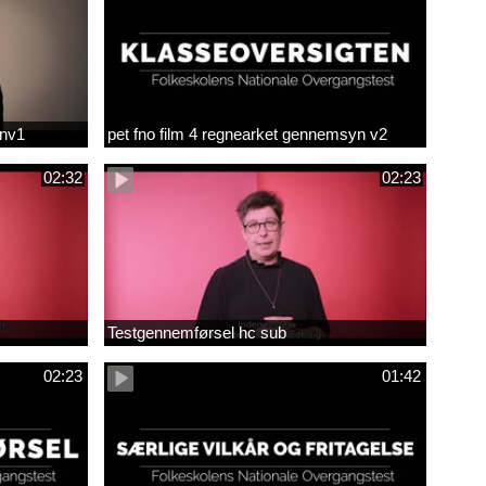
env1
pet fno film 4 regnearket gennemsyn v2
02:32
02:23
Testgennemførsel hc sub
02:23
01:42