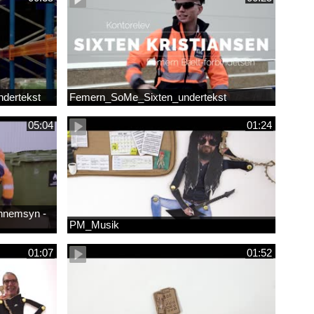
dertekst
Femern_SoMe_Sixten_undertekst
05:04
01:24
ennemsyn -
PM_Musik
01:07
01:52