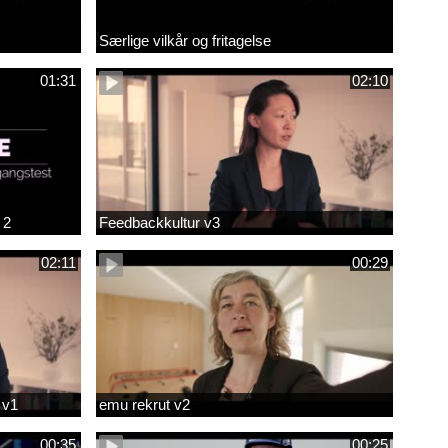
Særlige vilkår og fritagelse
01:31
02:10
 2
Feedbackkultur v3
02:11
00:29
 v1
emu rekrut v2
00:35
00:25