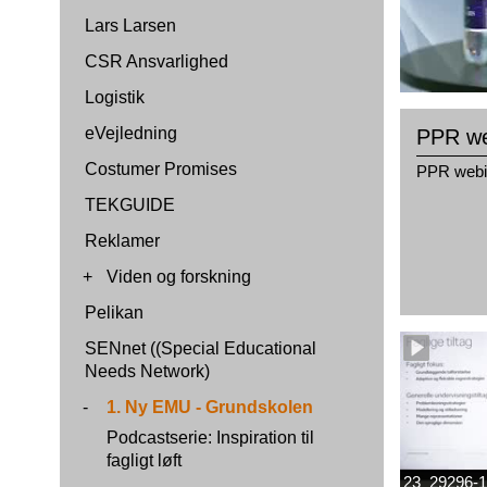
Lars Larsen
CSR Ansvarlighed
Logistik
eVejledning
PPR we
Costumer Promises
PPR webin
TEKGUIDE
Reklamer
+
Viden og forskning
Pelikan
SENnet ((Special Educational
Needs Network)
-
1. Ny EMU - Grundskolen
Podcastserie: Inspiration til
fagligt løft
23_29296-1