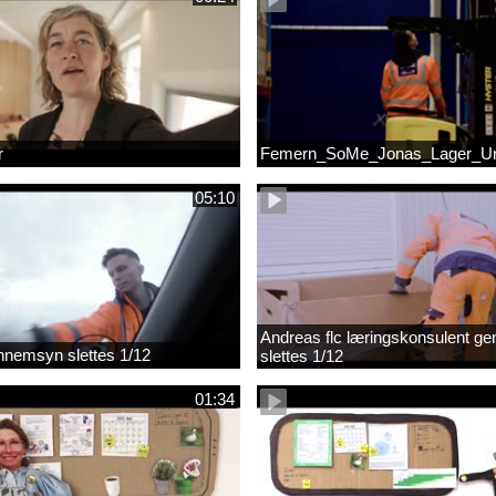
r
Femern_SoMe_Jonas_Lager_Un
05:10
Andreas flc læringskonsulent g
gennemsyn slettes 1/12
slettes 1/12
01:34