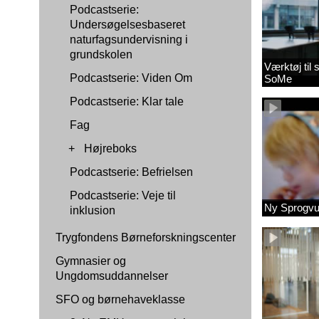
Podcastserie:
Undersøgelsesbaseret
naturfagsundervisning i
grundskolen
Værktøj til
Podcastserie: Viden Om
SoMe
Podcastserie: Klar tale
Fag
+
Højreboks
Podcastserie: Befrielsen
Podcastserie: Veje til
Ny Sprogvu
inklusion
Trygfondens Børneforskningscenter
Gymnasier og
Ungdomsuddannelser
SFO og børnehaveklasse