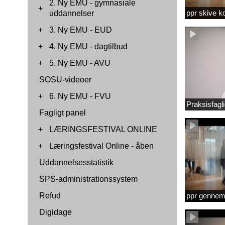
2. Ny EMU - gymnasiale
+
ppr skive 
uddannelser
+
3. Ny EMU - EUD
+
4. Ny EMU - dagtilbud
+
5. Ny EMU - AVU
SOSU-videoer
+
6. Ny EMU - FVU
Praksisfag
Fagligt panel
+
LÆRINGSFESTIVAL ONLINE
+
Læringsfestival Online - åben
Uddannelsesstatistik
SPS-administrationssystem
Refud
ppr gennems
Digidage