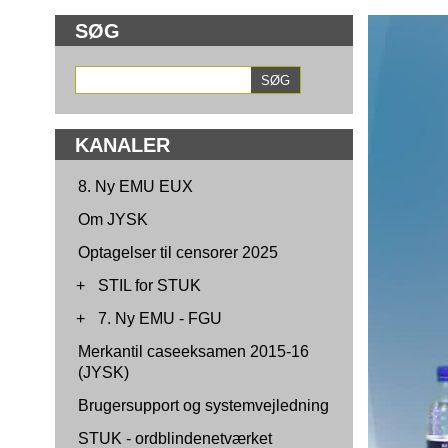
SØG
KANALER
8. Ny EMU EUX
Om JYSK
Optagelser til censorer 2025
+
STIL for STUK
+
7. Ny EMU - FGU
Merkantil caseeksamen 2015-16
(JYSK)
Brugersupport og systemvejledning
STUK - ordblindenetværket