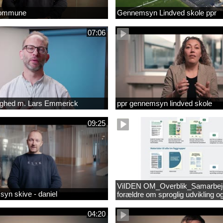
kommune
Gennemsyn Lindved skole ppr
07:06
lighed m. Lars Emmerick
ppr gennemsyn lindved skole
09:25
ViIDEN OM_Overblik_Samarbe
yn skive - daniel
forældre om sproglig udvikling o
forebyggelse af læsevanskeligh
04:20