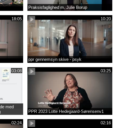
Praksisfaglighed m. Julie Borup
18:05
10:20
ppr gennemsyn skive - psyk
03:08
03:25
jde med
PPR 2023 Lotte Hedegaard-Sørensenv1
g
ede
02:24
02:16