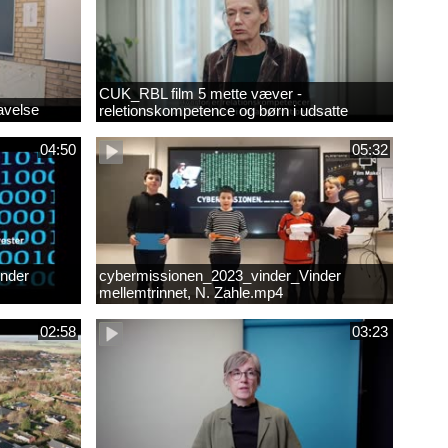
CUK_RBL film 5 mette væver -
avelse
reletionskompetence og børn i udsatte
positioner.
04:50
05:32
nder
cybermissionen_2023_vinder_Vinder
mellemtrinnet, N. Zahle.mp4
02:58
03:23