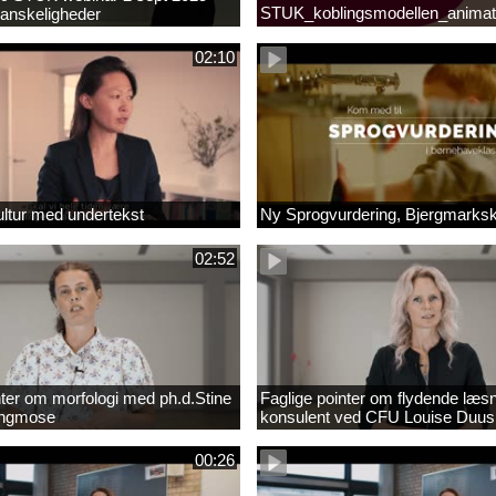
STUK_koblingsmodellen_animat
anskeligheder
_1.MP4
02:10
ltur med undertekst
Ny Sprogvurdering, Bjergmarks
02:52
nter om morfologi med ph.d.Stine
Faglige pointer om flydende læs
Engmose
konsulent ved CFU Louise Duus
00:26