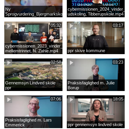
Ny
cybermissionen_2024_vinder_Vi
Sprogvurdering_Bjergmarkskolne_CUK
udskoling, Tibberupskole.mp4
05:32
03:17
cybermissionen_2023_vinder_Vinder
ppr skive kommune
mellemtrinnet, N. Zahle.mp4
02:58
03:23
Gennemsyn Lindved skole
Praksisfaglighed m. Julie
ppr
Borup
07:06
18:05
Praksisfaglighed m. Lars
ppr gennemsyn lindved skole
Emmerick