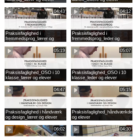
04:43
04:12
Praksisfaglighed i
Praksisfaglighed i
fremmedsprog_lærer og
fremmedsprog_leder og
elever
elever
05:19
05:07
Praksisfaglighed_OSO i 10
Praksisfaglighed_OSO i 10
klasse_lærer og elever
klasse_leder og elever
04:47
05:15
Praksisfaglighed i håndværk
Praksisfaglighed_håndværkdesi
og design_lærer og elever
og elever
06:02
04:30