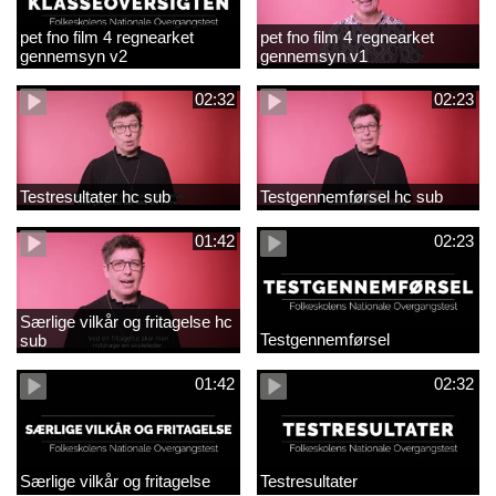
pet fno film 4 regnearket
pet fno film 4 regnearket
gennemsyn v2
gennemsyn v1
02:32
02:23
Testresultater hc sub
Testgennemførsel hc sub
01:42
02:23
Særlige vilkår og fritagelse hc
Testgennemførsel
sub
01:42
02:32
Særlige vilkår og fritagelse
Testresultater