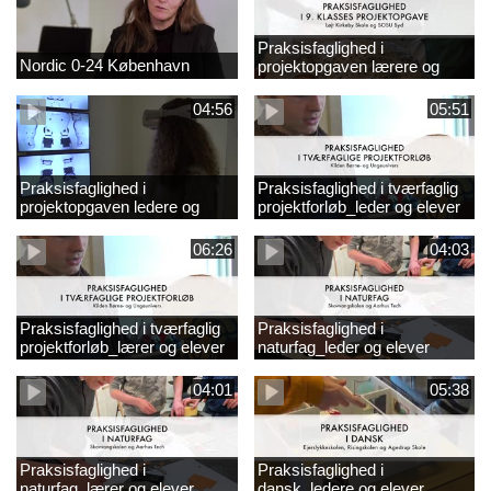
Praksisfaglighed i
Nordic 0-24 København
projektopgaven lærere og
elever
04:56
05:51
Praksisfaglighed i
Praksisfaglighed i tværfaglig
projektopgaven ledere og
projektforløb_leder og elever
elever
06:26
04:03
Praksisfaglighed i tværfaglig
Praksisfaglighed i
projektforløb_lærer og elever
naturfag_leder og elever
04:01
05:38
Praksisfaglighed i
Praksisfaglighed i
naturfag_lærer og elever
dansk_ledere og elever