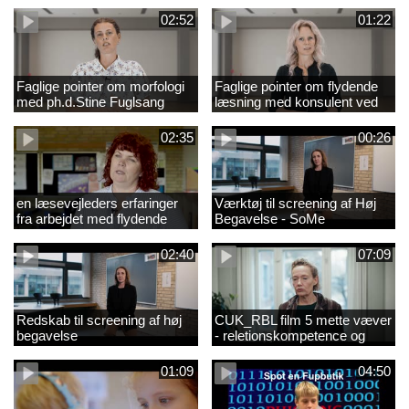
02:52
01:22
Faglige pointer om morfologi
Faglige pointer om flydende
med ph.d.Stine Fuglsang
læsning med konsulent ved
Engmose
CFU Louise Duus
02:35
00:26
en læsevejleders erfaringer
Værktøj til screening af Høj
fra arbejdet med flydende
Begavelse - SoMe
læsning
02:40
07:09
Redskab til screening af høj
CUK_RBL film 5 mette væver
begavelse
- reletionskompetence og
børn i udsatte positioner.
01:09
04:50