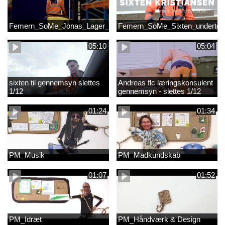
Femern_SoMe_Jonas_Lager_Undertekst
Femern_SoMe_Sixten_undertek
05:10
05:04
sixten til gennemsyn slettes
Andreas flc læringskonsulent
1/12
gennemsyn - slettes 1/12
01:24
01:34
PM_Musik
PM_Madkundskab
01:07
01:52
PM_Idræt
PM_Håndværk & Design