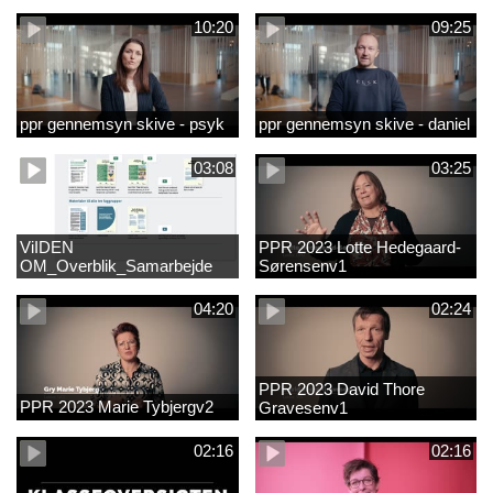
10:20
09:25
ppr gennemsyn skive - psyk
ppr gennemsyn skive - daniel
03:08
03:25
ViIDEN
PPR 2023 Lotte Hedegaard-
OM_Overblik_Samarbejde
Sørensenv1
med forældre om sproglig
udvikling og forebyggelse af
04:20
02:24
læsevanskelighede
PPR 2023 David Thore
PPR 2023 Marie Tybjergv2
Gravesenv1
02:16
02:16