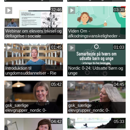
fællesskaber i
sociale fællesskaber for
fjernundervisning 5. – 9. og
elever i 0.-4. klasse
32:46
03:38
10. klasse
Webinar om elevers trivsel og
Viden Om -
deltagelse i sociale
afkodningsvanskeligheder -
fællesskaber – inspiration og
præsentationsfilm
viden til skoleledere og
01:45
01:03
ressourcepersoner
Introduktion til
Nordic 0-24: Udsatte børn og
ungdomsuddannelser - Rie
unge
Thomsen
05:42
04:45
gsk_særlige
gsk_særlige
elevgrupper_nordic 0-
elevgrupper_nordic 0-
24_frederikshavn
24_tønder
04:42
05:33