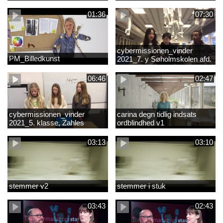
01:36
07:30
cybermissionen_vinder
PM_Billedkunst
2021_7. y Søholmskolen afd.
toftevang
06:46
02:47
cybermissionen_vinder
carina degn tidlig indsats
2021_5. klasse, Zahles
ordblindhed v1
gymnasieskole.mp4
03:13
03:10
stemmer v2
stemmer i stuk
03:43
02:43