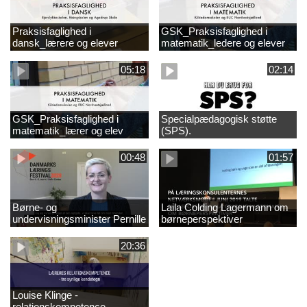
Praksisfaglighed i
GSK_Praksisfaglighed i
dansk_lærere og elever
matematik_ledere og elever
05:18
02:14
GSK_Praksisfaglighed i
Specialpædagogisk støtte
matematik_lærer og elev
(SPS).
00:48
01:57
Børne- og
Laila Colding Lagermann om
undervisningsminister Pernille
børneperspektiver
Rosenkrantz-Theil inviterer til
DKLF 2020
20:36
Louise Klinge -
relationskompetence