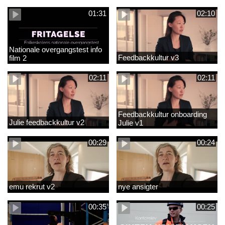
01:31
02:10
Nationale overgangstest info
Feedbackkultur v3
film 2
02:11
02:11
Feedbackkultur onboarding
Julie feedbackkultur v2
Julie v1
00:29
00:24
emu rekrut v2
nye ansigter
00:35
00:25