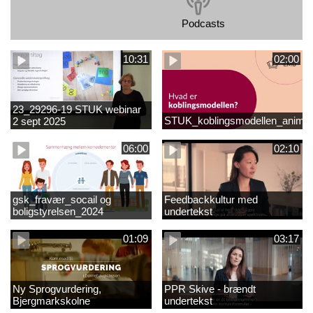
Podcasts
10:31
02:00
23_29296-19 STUK webinar
STUK_koblingsmodellen_animat
2 sept 2025
matematikvanskeligheder
1889337_1_1.MP4
06:00
02:10
gsk_fravær_socail og
Feedbackkultur med
boligstyrelsen_2024
undertekst
01:09
03:17
Ny Sprogvurdering,
PPR Skive - brændt
Bjergmarkskolne
undertekst