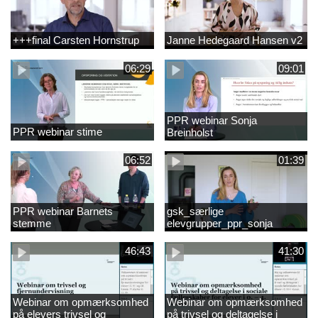
+++final Carsten Hornstrup
Janne Hedegaard Hansen v2
06:29
09:01
PPR webinar Sonja
PPR webinar stime
Breinholst
06:52
01:39
PPR webinar Barnets
gsk_særlige
stemme
elevgrupper_ppr_sonja
breinholst
46:43
41:30
Webinar om opmærksomhed
Webinar om opmærksomhed
på elevers trivsel og
på trivsel og deltagelse i