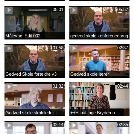
05:01
05:57
Målevhøj Edit 002
gedved skole konferencebrug
01:58
02:37
Gedved Skole forældre v3
Gedved skole lærer
01:32
02:44
Gedved skole skoleleder
+++final Inge Bryderup
02:14
02:35