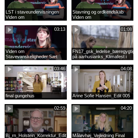
LST i staveundervisningen
Stavning og ordkendskab
Viden om
Viden om
stavevanskeligheder
stavevanskeligheder
03:13
01:08
Viden om
FN17_gsk_ledelse_bæregygtigh
Stavevanskeligheder Sæt
på aarhusianks_Klimafest i
fokus på stavning
børnehøjde
03:46
04:08
final gungehus
Anne Sofie Hansen_Edit 005
02:59
04:20
Bj_rn_Holstein_Korrektur_Edit_03_57f1d11c1a83c2238ea7850db
Måløvhøj_Vejledning Final