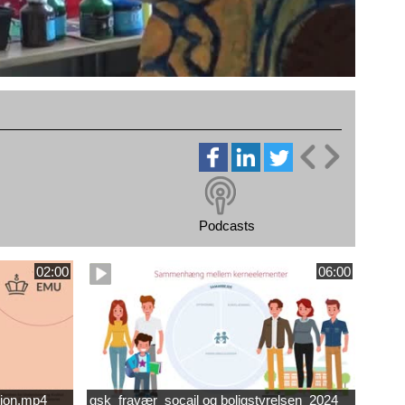
Podcasts
02:00
06:00
ion.mp4
gsk_fravær_socail og boligstyrelsen_2024