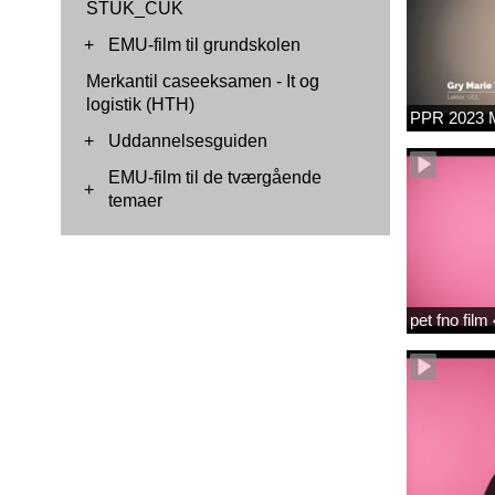
STUK_CUK
+
EMU-film til grundskolen
Merkantil caseeksamen - It og
logistik (HTH)
PPR 2023 M
+
Uddannelsesguiden
EMU-film til de tværgående
+
temaer
pet fno fil