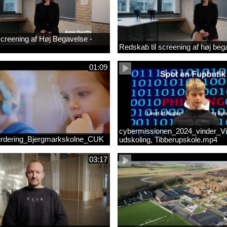
 screening af Høj Begavelse -
Redskab til screening af høj beg
01:09
cybermissionen_2024_vinder_Vi
rdering_Bjergmarkskolne_CUK
udskoling, Tibberupskole.mp4
03:17