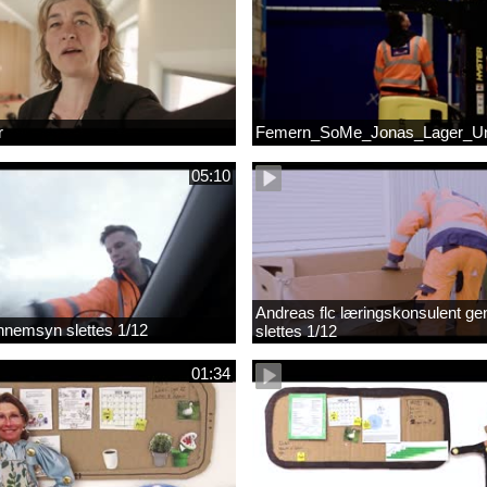
r
Femern_SoMe_Jonas_Lager_Un
05:10
Andreas flc læringskonsulent g
gennemsyn slettes 1/12
slettes 1/12
01:34