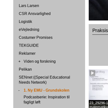
Lars Larsen
CSR Ansvarlighed
Logistik
eVejledning
Praksis
Costumer Promises
TEKGUIDE
Reklamer
+
Viden og forskning
Pelikan
SENnet ((Special Educational
Needs Network)
-
1. Ny EMU - Grundskolen
Podcastserie: Inspiration til
fagligt løft
23_29296-1
matematikv