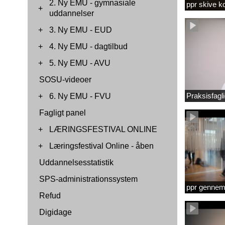
2. Ny EMU - gymnasiale
ppr skive 
+
uddannelser
+
3. Ny EMU - EUD
+
4. Ny EMU - dagtilbud
+
5. Ny EMU - AVU
SOSU-videoer
Praksisfag
+
6. Ny EMU - FVU
Fagligt panel
+
LÆRINGSFESTIVAL ONLINE
+
Læringsfestival Online - åben
Uddannelsesstatistik
SPS-administrationssystem
ppr gennems
Refud
Digidage