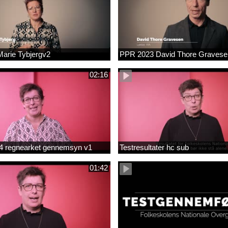
arie Tybjergv2
PPR 2023 David Thore Graves
02:16
m 4 regnearket gennemsyn v1
Testresultater hc sub
01:42