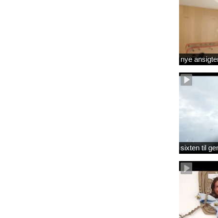
nye ansigte
sixten til 