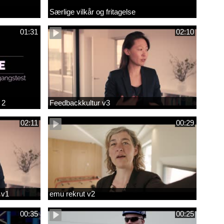
Særlige vilkår og fritagelse
01:31
02:10
 2
Feedbackkultur v3
02:11
00:29
 v1
emu rekrut v2
00:35
00:25