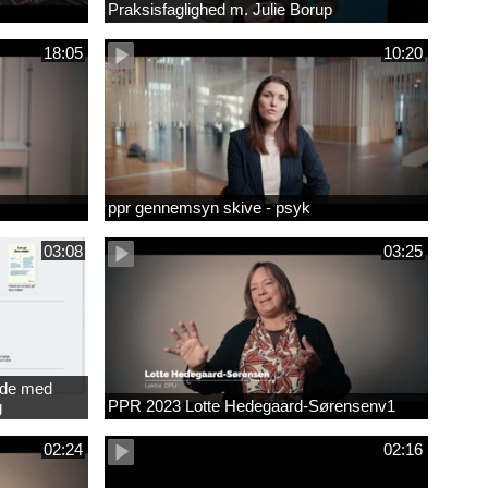
Praksisfaglighed m. Julie Borup
18:05
10:20
ppr gennemsyn skive - psyk
03:08
03:25
jde med
PPR 2023 Lotte Hedegaard-Sørensenv1
g
ede
02:24
02:16