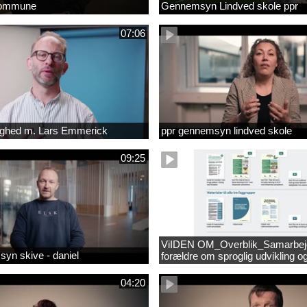
kommune
Gennemsyn Lindved skole ppr
07:06
lighed m. Lars Emmerick
ppr gennemsyn lindved skole
09:25
ViIDEN OM_Overblik_Samarbe
yn skive - daniel
forældre om sproglig udvikling o
forebyggelse af læsevanskeligh
04:20