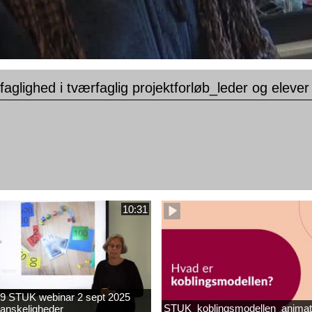
faglighed i tværfaglig projektforløb_leder og elever
10:31
9 STUK webinar 2 sept 2025
STUK_koblingsmodellen_animat
anskeligheder