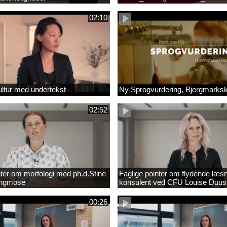
_1.MP4
02:10
ltur med undertekst
Ny Sprogvurdering, Bjergmarks
02:52
nter om morfologi med ph.d.Stine
Faglige pointer om flydende læs
Engmose
konsulent ved CFU Louise Duus
00:26