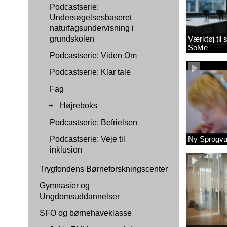
Podcastserie:
Undersøgelsesbaseret
naturfagsundervisning i
grundskolen
Værktøj til
SoMe
Podcastserie: Viden Om
Podcastserie: Klar tale
Fag
+
Højreboks
Podcastserie: Befrielsen
Podcastserie: Veje til
Ny Sprogvu
inklusion
Trygfondens Børneforskningscenter
Gymnasier og
Ungdomsuddannelser
SFO og børnehaveklasse