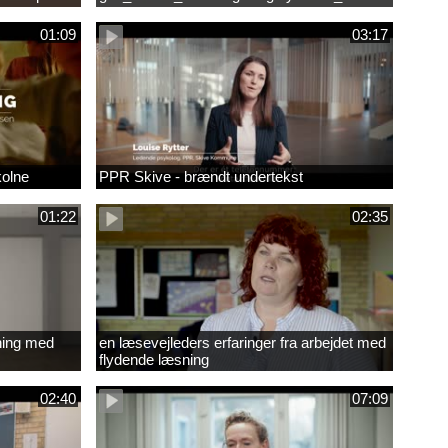
01:09
03:17
kolne
PPR Skive - brændt undertekst
01:22
02:35
ning med
en læsevejleders erfaringer fra arbejdet med
flydende læsning
02:40
07:09