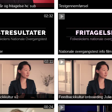
år og fritagelse hc sub
Testgennemførsel
02:32
er
Nationale overgangstest info film
02:11
ackkultur v2
Feedbackkultur onboarding Julie
00:24