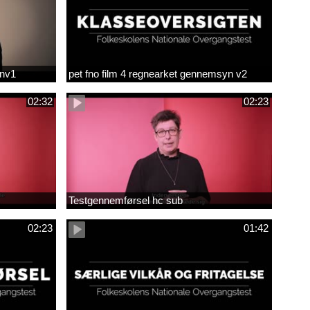
env1
pet fno film 4 regnearket gennemsyn v2
02:32
02:23
Testgennemførsel hc sub
02:23
01:42