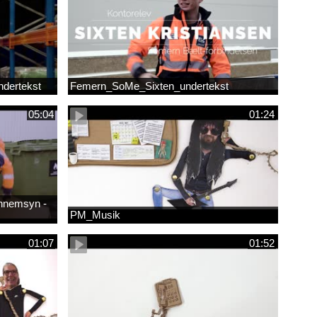
dertekst
Femern_SoMe_Sixten_undertekst
05:04
01:24
ennemsyn -
PM_Musik
01:07
01:52