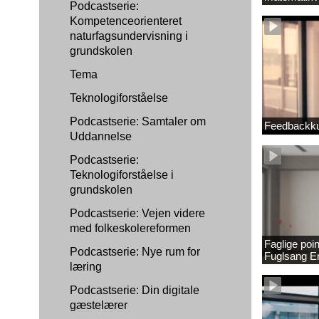
Podcastserie:
1889337_1
Kompetenceorienteret
naturfagsundervisning i
grundskolen
Tema
Teknologiforståelse
Podcastserie: Samtaler om
Feedbackku
Uddannelse
Podcastserie:
Teknologiforståelse i
grundskolen
Podcastserie: Vejen videre
med folkeskolereformen
Faglige poi
Podcastserie: Nye rum for
Fuglsang 
læring
Podcastserie: Din digitale
gæstelærer