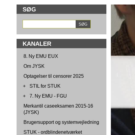
SØG
KANALER
8. Ny EMU EUX
Om JYSK
Optagelser til censorer 2025
+
STIL for STUK
+
7. Ny EMU - FGU
Merkantil caseeksamen 2015-16
(JYSK)
Brugersupport og systemvejledning
STUK - ordblindenetværket