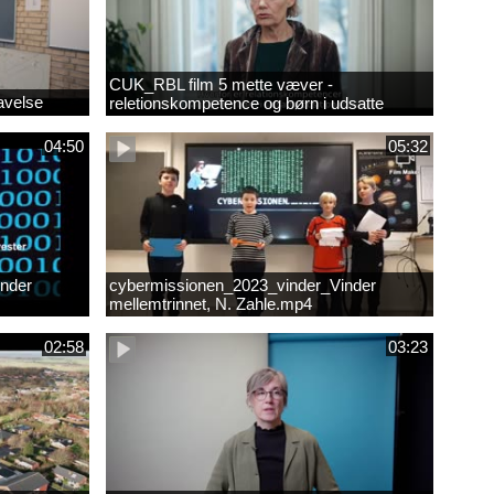
CUK_RBL film 5 mette væver -
avelse
reletionskompetence og børn i udsatte
positioner.
04:50
05:32
nder
cybermissionen_2023_vinder_Vinder
mellemtrinnet, N. Zahle.mp4
02:58
03:23