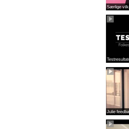
Særlige vilk
Testresultat
Julie feedb