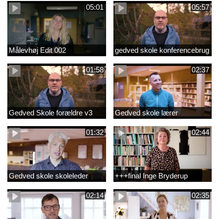
05:01
05:57
Målevhøj Edit 002
gedved skole konferencebrug
01:58
02:37
Gedved Skole forældre v3
Gedved skole lærer
01:32
02:44
Gedved skole skoleleder
+++final Inge Bryderup
02:14
02:35