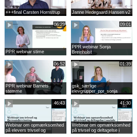
+++final Carsten Hornstrup
Janne Hedegaard Hansen v2
06:29
09:01
PPR webinar Sonja
PPR webinar stime
Breinholst
06:52
01:39
PPR webinar Barnets
gsk_særlige
stemme
elevgrupper_ppr_sonja
breinholst
46:43
41:30
Webinar om opmærksomhed
Webinar om opmærksomhed
på elevers trivsel og
på trivsel og deltagelse i
fællesskaber i
sociale fællesskaber for