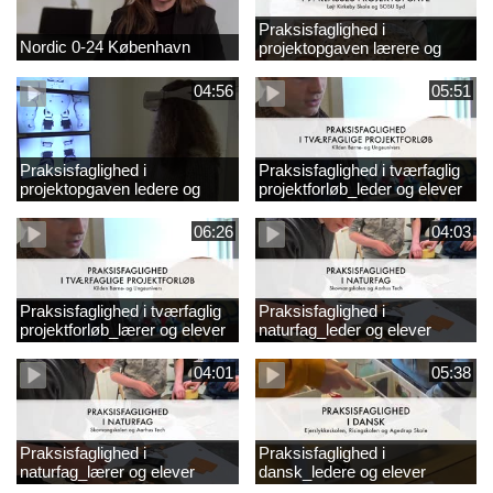
Praksisfaglighed i
Nordic 0-24 København
projektopgaven lærere og
elever
04:56
05:51
Praksisfaglighed i
Praksisfaglighed i tværfaglig
projektopgaven ledere og
projektforløb_leder og elever
elever
06:26
04:03
Praksisfaglighed i tværfaglig
Praksisfaglighed i
projektforløb_lærer og elever
naturfag_leder og elever
04:01
05:38
Praksisfaglighed i
Praksisfaglighed i
naturfag_lærer og elever
dansk_ledere og elever