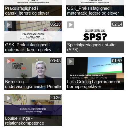
Praksisfaglighed i
GSK_Praksisfaglighed i
dansk_lærere og elever
matematik_ledere og elever
05:18
02:14
GSK_Praksisfaglighed i
Specialpædagogisk støtte
matematik_lærer og elev
(SPS).
00:48
01:57
Børne- og
Laila Colding Lagermann om
undervisningsminister Pernille
børneperspektiver
Rosenkrantz-Theil inviterer til
DKLF 2020
20:36
Louise Klinge -
relationskompetence