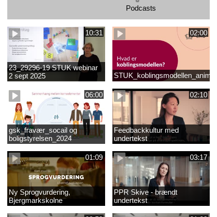
Podcasts
10:31
02:00
23_29296-19 STUK webinar
STUK_koblingsmodellen_animat
2 sept 2025
matematikvanskeligheder
1889337_1_1.MP4
06:00
02:10
gsk_fravær_socail og
Feedbackkultur med
boligstyrelsen_2024
undertekst
01:09
03:17
Ny Sprogvurdering,
PPR Skive - brændt
Bjergmarkskolne
undertekst