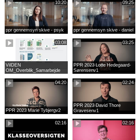
10:20
09:25
ppr gennemsyn skive - psyk
ppr gennemsyn skive - daniel
03:08
03:25
ViIDEN
PPR 2023 Lotte Hedegaard-
OM_Overblik_Samarbejde
Sørensenv1
med forældre om sproglig
udvikling og forebyggelse af
04:20
02:24
læsevanskelighede
PPR 2023 David Thore
PPR 2023 Marie Tybjergv2
Gravesenv1
02:16
02:16