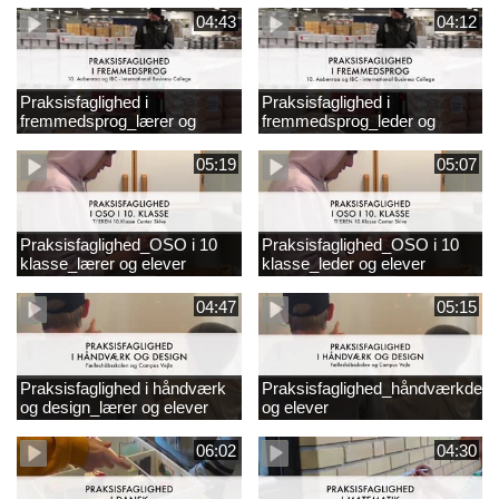
04:43
04:12
Praksisfaglighed i
Praksisfaglighed i
fremmedsprog_lærer og
fremmedsprog_leder og
elever
elever
05:19
05:07
Praksisfaglighed_OSO i 10
Praksisfaglighed_OSO i 10
klasse_lærer og elever
klasse_leder og elever
04:47
05:15
Praksisfaglighed i håndværk
Praksisfaglighed_håndværkdesi
og design_lærer og elever
og elever
06:02
04:30