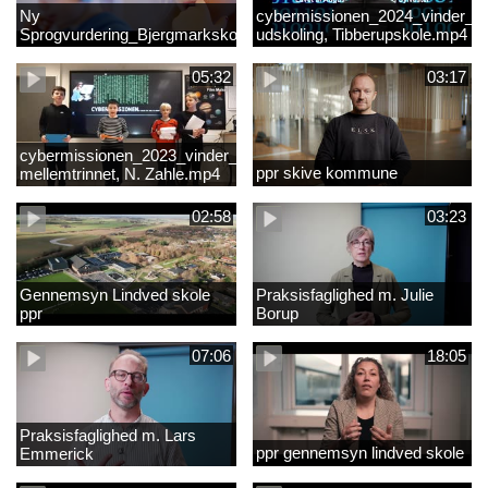
Ny
cybermissionen_2024_vinder_Vi
Sprogvurdering_Bjergmarkskolne_CUK
udskoling, Tibberupskole.mp4
05:32
03:17
cybermissionen_2023_vinder_Vinder
ppr skive kommune
mellemtrinnet, N. Zahle.mp4
02:58
03:23
Gennemsyn Lindved skole
Praksisfaglighed m. Julie
ppr
Borup
07:06
18:05
Praksisfaglighed m. Lars
ppr gennemsyn lindved skole
Emmerick