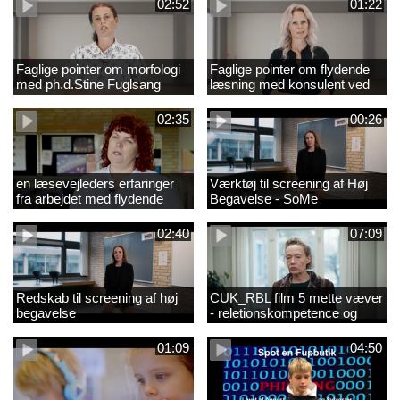
02:52
01:22
Faglige pointer om morfologi
Faglige pointer om flydende
med ph.d.Stine Fuglsang
læsning med konsulent ved
Engmose
CFU Louise Duus
02:35
00:26
en læsevejleders erfaringer
Værktøj til screening af Høj
fra arbejdet med flydende
Begavelse - SoMe
læsning
02:40
07:09
Redskab til screening af høj
CUK_RBL film 5 mette væver
begavelse
- reletionskompetence og
børn i udsatte positioner.
01:09
04:50