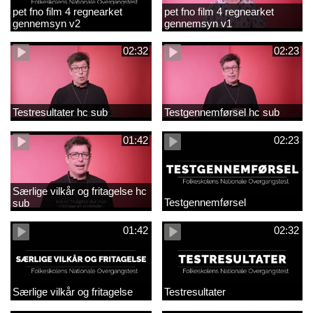
pet fno film 4 regnearket
pet fno film 4 regnearket
gennemsyn v2
gennemsyn v1
02:32
02:23
Testresultater hc sub
Testgennemførsel hc sub
01:42
02:23
Særlige vilkår og fritagelse hc
Testgennemførsel
sub
01:42
02:32
Særlige vilkår og fritagelse
Testresultater