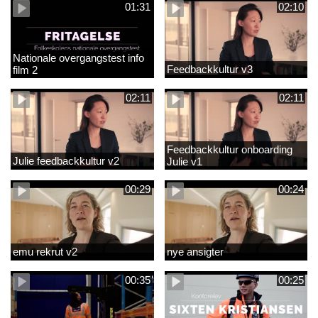
01:31
02:10
Nationale overgangstest info
Feedbackkultur v3
film 2
02:11
02:11
Feedbackkultur onboarding
Julie feedbackkultur v2
Julie v1
00:29
00:24
emu rekrut v2
nye ansigter
00:35
00:25