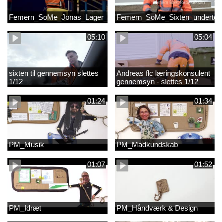
Femern_SoMe_Jonas_Lager_Undertekst
Femern_SoMe_Sixten_undertek
05:10
05:04
sixten til gennemsyn slettes
Andreas flc læringskonsulent
1/12
gennemsyn - slettes 1/12
01:24
01:34
PM_Musik
PM_Madkundskab
01:07
01:52
PM_Idræt
PM_Håndværk & Design