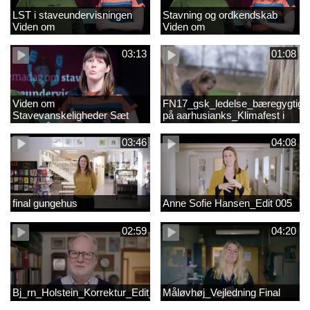
LST i staveundervisningen
Stavning og ordkendskab
Viden om
Viden om
stavevanskeligheder
stavevanskeligheder
03:13
01:08
Viden om
FN17_gsk_ledelse_bæregygtigh
Stavevanskeligheder Sæt
på aarhusianks_Klimafest i
fokus på stavning
børnehøjde
03:46
04:08
final gungehus
Anne Sofie Hansen_Edit 005
02:59
04:20
Bj_rn_Holstein_Korrektur_Edit_03_57f1d11c1a83c2238ea7850db
Måløvhøj_Vejledning Final