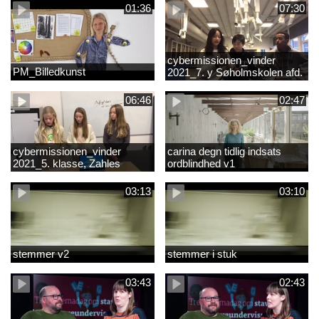
01:36
07:30
cybermissionen_vinder
PM_Billedkunst
2021_7. y Søholmskolen afd.
toftevang
06:46
02:47
cybermissionen_vinder
carina degn tidlig indsats
2021_5. klasse, Zahles
ordblindhed v1
gymnasieskole.mp4
03:13
03:10
stemmer v2
stemmer i stuk
03:43
02:43