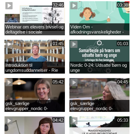
fjernundervisning 5. – 9. og
elever i 0.-4. klasse
32:46
03:38
10. klasse
Webinar om elevers trivsel og
Viden Om -
deltagelse i sociale
afkodningsvanskeligheder -
fællesskaber – inspiration og
præsentationsfilm
viden til skoleledere og
01:45
01:03
ressourcepersoner
Introduktion til
Nordic 0-24: Udsatte børn og
ungdomsuddannelser - Rie
unge
Thomsen
05:42
04:45
gsk_særlige
gsk_særlige
elevgrupper_nordic 0-
elevgrupper_nordic 0-
24_frederikshavn
24_tønder
04:42
05:33