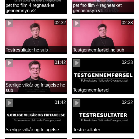
pet fno film 4 regnearket
pet fno film 4 regnearket
gennemsyn v2
gennemsyn v1
02:32
02:23
Testresultater hc sub
Testgennemførsel hc sub
01:42
02:23
Særlige vilkår og fritagelse hc
Testgennemførsel
sub
01:42
02:32
Særlige vilkår og fritagelse
Testresultater