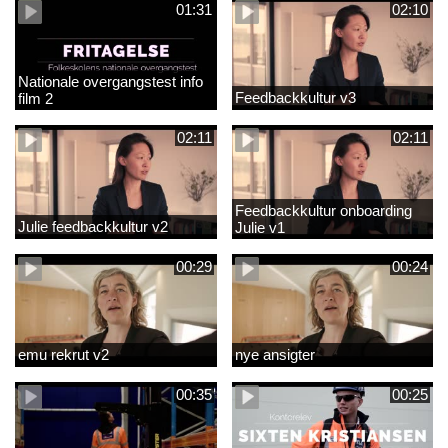
01:31
02:10
Nationale overgangstest info
Feedbackkultur v3
film 2
02:11
02:11
Feedbackkultur onboarding
Julie feedbackkultur v2
Julie v1
00:29
00:24
emu rekrut v2
nye ansigter
00:35
00:25