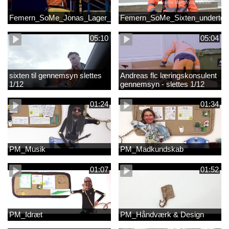
Femern_SoMe_Jonas_Lager_Undertekst
Femern_SoMe_Sixten_undertek
05:10
05:04
sixten til gennemsyn slettes
Andreas flc læringskonsulent
1/12
gennemsyn - slettes 1/12
01:24
01:34
PM_Musik
PM_Madkundskab
01:07
01:52
PM_Idræt
PM_Håndværk & Design