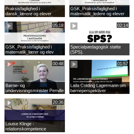
Praksisfaglighed i
GSK_Praksisfaglighed i
dansk_lærere og elever
matematik_ledere og elever
05:18
02:14
GSK_Praksisfaglighed i
Specialpædagogisk støtte
matematik_lærer og elev
(SPS).
00:48
01:57
Børne- og
Laila Colding Lagermann om
undervisningsminister Pernille
børneperspektiver
Rosenkrantz-Theil inviterer til
DKLF 2020
20:36
Louise Klinge -
relationskompetence