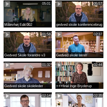
05:01
05:57
Målevhøj Edit 002
gedved skole konferencebrug
01:58
02:37
Gedved Skole forældre v3
Gedved skole lærer
01:32
02:44
Gedved skole skoleleder
+++final Inge Bryderup
02:14
02:35