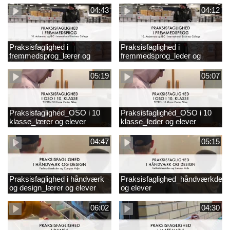
04:43
04:12
Praksisfaglighed i
Praksisfaglighed i
fremmedsprog_lærer og
fremmedsprog_leder og
elever
elever
05:19
05:07
Praksisfaglighed_OSO i 10
Praksisfaglighed_OSO i 10
klasse_lærer og elever
klasse_leder og elever
04:47
05:15
Praksisfaglighed i håndværk
Praksisfaglighed_håndværkdesi
og design_lærer og elever
og elever
06:02
04:30