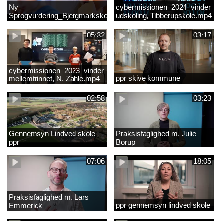
Ny
cybermissionen_2024_vinder_Vi
Sprogvurdering_Bjergmarkskolne_CUK
udskoling, Tibberupskole.mp4
05:32
03:17
cybermissionen_2023_vinder_Vinder
ppr skive kommune
mellemtrinnet, N. Zahle.mp4
02:58
03:23
Gennemsyn Lindved skole
Praksisfaglighed m. Julie
ppr
Borup
07:06
18:05
Praksisfaglighed m. Lars
ppr gennemsyn lindved skole
Emmerick