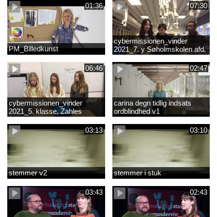
01:36
07:30
cybermissionen_vinder
PM_Billedkunst
2021_7. y Søholmskolen afd.
toftevang
06:46
02:47
cybermissionen_vinder
carina degn tidlig indsats
2021_5. klasse, Zahles
ordblindhed v1
gymnasieskole.mp4
03:13
03:10
stemmer v2
stemmer i stuk
03:43
02:43