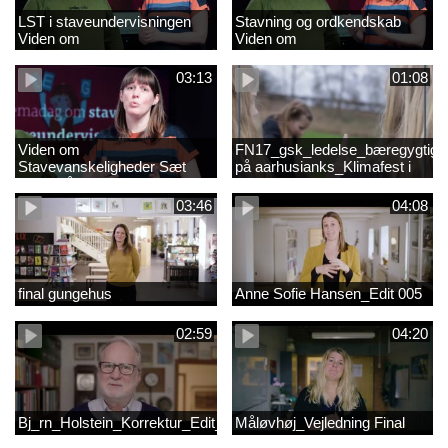
LST i staveundervisningen
Stavning og ordkendskab
Viden om
Viden om
stavevanskeligheder
stavevanskeligheder
03:13
01:08
Viden om
FN17_gsk_ledelse_bæregygtigh
Stavevanskeligheder Sæt
på aarhusianks_Klimafest i
fokus på stavning
børnehøjde
03:46
04:08
final gungehus
Anne Sofie Hansen_Edit 005
02:59
04:20
Bj_rn_Holstein_Korrektur_Edit_03_57f1d11c1a83c2238ea7850db
Måløvhøj_Vejledning Final