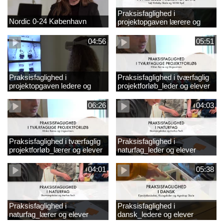
Praksisfaglighed i
Nordic 0-24 København
projektopgaven lærere og
elever
04:56
05:51
Praksisfaglighed i
Praksisfaglighed i tværfaglig
projektopgaven ledere og
projektforløb_leder og elever
elever
06:26
04:03
Praksisfaglighed i tværfaglig
Praksisfaglighed i
projektforløb_lærer og elever
naturfag_leder og elever
04:01
05:38
Praksisfaglighed i
Praksisfaglighed i
naturfag_lærer og elever
dansk_ledere og elever