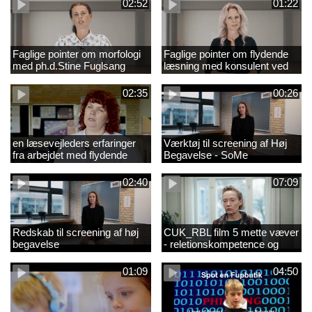
02:52
01:22
Faglige pointer om morfologi
Faglige pointer om flydende
med ph.d.Stine Fuglsang
læsning med konsulent ved
Engmose
CFU Louise Duus
02:35
00:26
en læsevejleders erfaringer
Værktøj til screening af Høj
fra arbejdet med flydende
Begavelse - SoMe
læsning
02:40
07:09
Redskab til screening af høj
CUK_RBL film 5 mette væver
begavelse
- reletionskompetence og
børn i udsatte positioner.
01:09
04:50