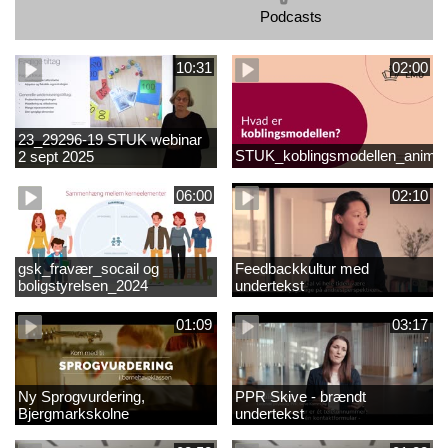
Podcasts
10:31
02:00
23_29296-19 STUK webinar
STUK_koblingsmodellen_animat
2 sept 2025
matematikvanskeligheder
1889337_1_1.MP4
06:00
02:10
gsk_fravær_socail og
Feedbackkultur med
boligstyrelsen_2024
undertekst
01:09
03:17
Ny Sprogvurdering,
PPR Skive - brændt
Bjergmarkskolne
undertekst