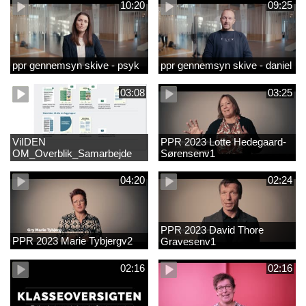
10:20
09:25
ppr gennemsyn skive - psyk
ppr gennemsyn skive - daniel
03:08
03:25
ViIDEN
PPR 2023 Lotte Hedegaard-
OM_Overblik_Samarbejde
Sørensenv1
med forældre om sproglig
udvikling og forebyggelse af
04:20
02:24
læsevanskelighede
PPR 2023 David Thore
PPR 2023 Marie Tybjergv2
Gravesenv1
02:16
02:16