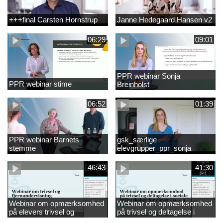
+++final Carsten Hornstrup
Janne Hedegaard Hansen v2
06:29
09:01
PPR webinar Sonja
PPR webinar stime
Breinholst
06:52
01:39
PPR webinar Barnets
gsk_særlige
stemme
elevgrupper_ppr_sonja
breinholst
46:43
41:30
Webinar om opmærksomhed
Webinar om opmærksomhed
på elevers trivsel og
på trivsel og deltagelse i
fællesskaber i
sociale fællesskaber for