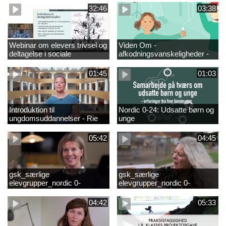
fjernundervisning 5. – 9. og
elever i 0.-4. klasse
32:46
03:38
10. klasse
Webinar om elevers trivsel og
Viden Om -
deltagelse i sociale
afkodningsvanskeligheder -
fællesskaber – inspiration og
præsentationsfilm
viden til skoleledere og
01:45
01:03
ressourcepersoner
Introduktion til
Nordic 0-24: Udsatte børn og
ungdomsuddannelser - Rie
unge
Thomsen
05:42
04:45
gsk_særlige
gsk_særlige
elevgrupper_nordic 0-
elevgrupper_nordic 0-
24_frederikshavn
24_tønder
04:42
05:33