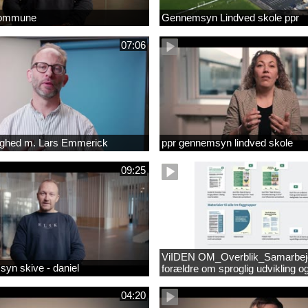
kommune
Gennemsyn Lindved skole ppr
07:06
lighed m. Lars Emmerick
ppr gennemsyn lindved skole
09:25
ViIDEN OM_Overblik_Samarbe
yn skive - daniel
forældre om sproglig udvikling o
forebyggelse af læsevanskeligh
04:20