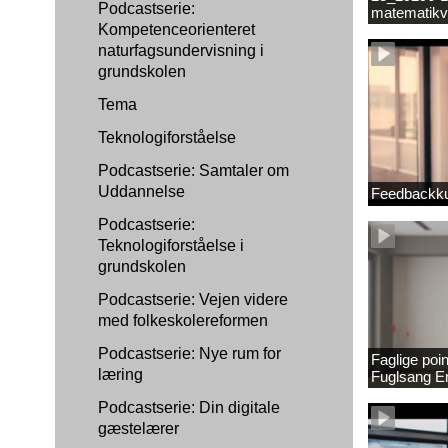
Podcastserie:
matematikv
Kompetenceorienteret
1889337_1
naturfagsundervisning i
grundskolen
Tema
Teknologiforståelse
Podcastserie: Samtaler om
Uddannelse
Feedbackku
Podcastserie:
Teknologiforståelse i
grundskolen
Podcastserie: Vejen videre
med folkeskolereformen
Podcastserie: Nye rum for
Faglige poi
læring
Fuglsang 
Podcastserie: Din digitale
gæstelærer