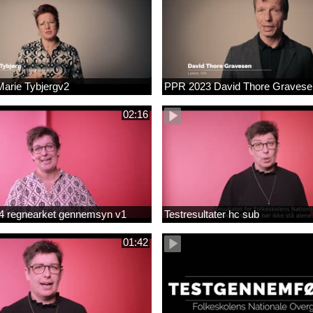
arie Tybjergv2
PPR 2023 David Thore Graves
02:16
m 4 regnearket gennemsyn v1
Testresultater hc sub
01:42