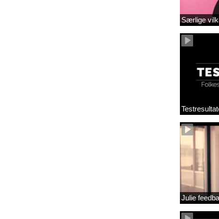
Særlige vilk
Testresultat
Julie feedb