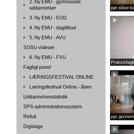
2. Ny EMU - gymnasiale
+
ppr skive 
uddannelser
+
3. Ny EMU - EUD
+
4. Ny EMU - dagtilbud
+
5. Ny EMU - AVU
SOSU-videoer
+
6. Ny EMU - FVU
Praksisfag
Fagligt panel
+
LÆRINGSFESTIVAL ONLINE
+
Læringsfestival Online - åben
Uddannelsesstatistik
SPS-administrationssystem
Refud
ppr gennems
Digidage