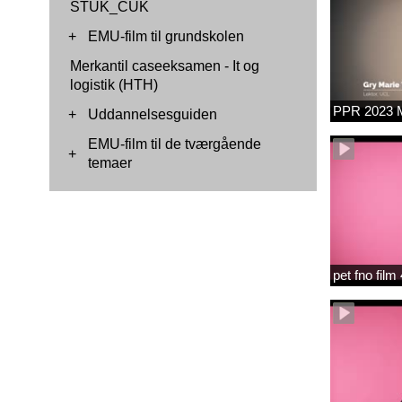
STUK_CUK
+
EMU-film til grundskolen
Merkantil caseeksamen - It og
logistik (HTH)
PPR 2023 M
+
Uddannelsesguiden
EMU-film til de tværgående
+
temaer
pet fno fil