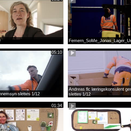
r
Femern_SoMe_Jonas_Lager_Un
05:10
Andreas flc læringskonsulent g
gennemsyn slettes 1/12
slettes 1/12
01:34