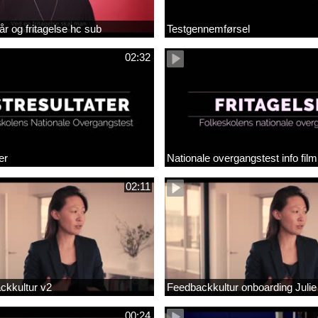
år og fritagelse hc sub
Testgennemførsel
02:32
er
Nationale overgangstest info film
02:11
ackkultur v2
Feedbackkultur onboarding Julie
00:24