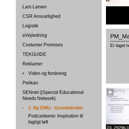
Lars Larsen
CSR Ansvarlighed
Logistik
eVejledning
PM_Ma
Costumer Promises
Er taget n
TEKGUIDE
Reklamer
+
Viden og forskning
Pelikan
SENnet ((Special Educational
Needs Network)
-
1. Ny EMU - Grundskolen
Podcastserie: Inspiration til
fagligt løft
23_29296-1