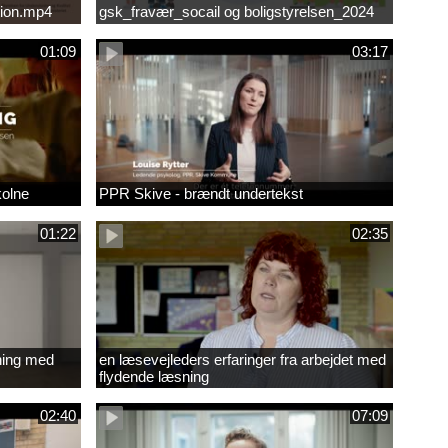
ion.mp4
gsk_fravær_socail og boligstyrelsen_2024
01:09
03:17
kolne
PPR Skive - brændt undertekst
01:22
02:35
ning med
en læsevejleders erfaringer fra arbejdet med
flydende læsning
02:40
07:09