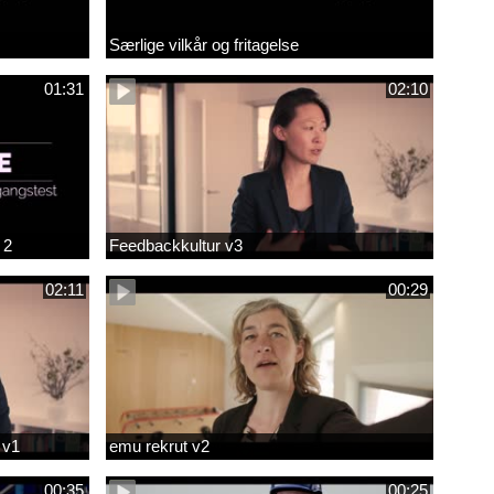
Særlige vilkår og fritagelse
01:31
02:10
 2
Feedbackkultur v3
02:11
00:29
 v1
emu rekrut v2
00:35
00:25