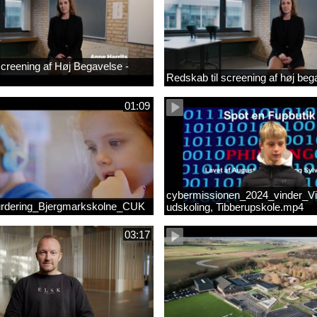
 screening af Høj Begavelse -
Redskab til screening af høj beg
01:09
cybermissionen_2024_vinder_Vi
rdering_Bjergmarkskolne_CUK
udskoling, Tibberupskole.mp4
03:17