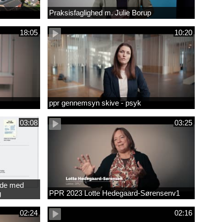
Praksisfaglighed m. Julie Borup
18:05
10:20
ppr gennemsyn skive - psyk
03:08
03:25
jde med
PPR 2023 Lotte Hedegaard-Sørensenv1
g
ede
02:24
02:16