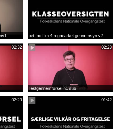
env1
pet fno film 4 regnearket gennemsyn v2
02:32
02:23
Testgennemførsel hc sub
02:23
01:42