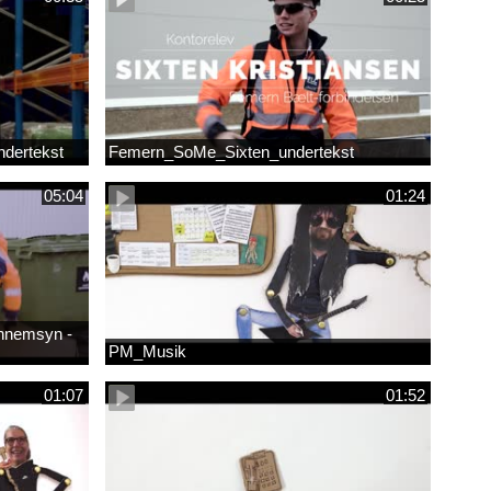
dertekst
Femern_SoMe_Sixten_undertekst
05:04
01:24
ennemsyn -
PM_Musik
01:07
01:52