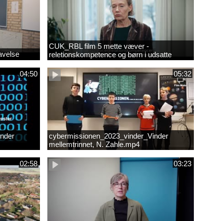
CUK_RBL film 5 mette væver -
avelse
reletionskompetence og børn i udsatte
positioner.
04:50
05:32
nder
cybermissionen_2023_vinder_Vinder
mellemtrinnet, N. Zahle.mp4
02:58
03:23