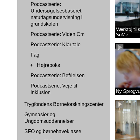
Podcastserie:
Undersøgelsesbaseret
naturfagsundervisning i
grundskolen
Værktøj til
Podcastserie: Viden Om
SoMe
Podcastserie: Klar tale
Fag
+
Højreboks
Podcastserie: Befrielsen
Podcastserie: Veje til
Ny Sprogvu
inklusion
Trygfondens Børneforskningscenter
Gymnasier og
Ungdomsuddannelser
SFO og børnehaveklasse