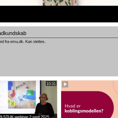
dkundskab
ed fra emu.dk. Kan slettes.
10:31
9 STUK webinar 2 sept 2025