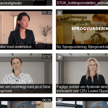
STUK_koblingsmodellen_animat
anskeligheder
_1.MP4
02:10
ltur med undertekst
Ny Sprogvurdering, Bjergmarks
02:52
nter om morfologi med ph.d.Stine
Faglige pointer om flydende læs
Engmose
konsulent ved CFU Louise Duus
00:26