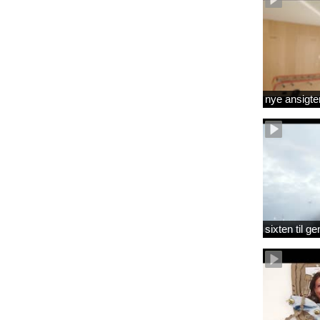
nye ansigte
sixten til 