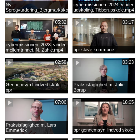
Ny
cybermissionen_2024_vinder_Vi
Sprogvurdering_Bjergmarkskolne_CUK
udskoling, Tibberupskole.mp4
05:32
03:17
cybermissionen_2023_vinder_Vinder
ppr skive kommune
mellemtrinnet, N. Zahle.mp4
02:58
03:23
Gennemsyn Lindved skole
Praksisfaglighed m. Julie
ppr
Borup
07:06
18:05
Praksisfaglighed m. Lars
ppr gennemsyn lindved skole
Emmerick