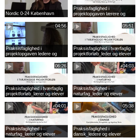
Praksisfaglighed i
Nordic 0-24 København
projektopgaven lærere og
elever
04:56
05:51
Praksisfaglighed i
Praksisfaglighed i tværfaglig
projektopgaven ledere og
projektforløb_leder og elever
elever
06:26
04:03
Praksisfaglighed i tværfaglig
Praksisfaglighed i
projektforløb_lærer og elever
naturfag_leder og elever
04:01
05:38
Praksisfaglighed i
Praksisfaglighed i
naturfag_lærer og elever
dansk_ledere og elever