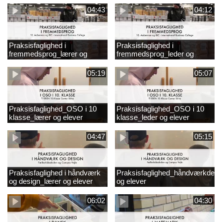
04:43
04:12
Praksisfaglighed i
Praksisfaglighed i
fremmedsprog_lærer og
fremmedsprog_leder og
elever
elever
05:19
05:07
Praksisfaglighed_OSO i 10
Praksisfaglighed_OSO i 10
klasse_lærer og elever
klasse_leder og elever
04:47
05:15
Praksisfaglighed i håndværk
Praksisfaglighed_håndværkdesi
og design_lærer og elever
og elever
06:02
04:30