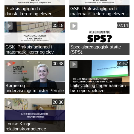
Praksisfaglighed i
GSK_Praksisfaglighed i
dansk_lærere og elever
matematik_ledere og elever
05:18
02:14
GSK_Praksisfaglighed i
Specialpædagogisk støtte
matematik_lærer og elev
(SPS).
00:48
01:57
Børne- og
Laila Colding Lagermann om
undervisningsminister Pernille
børneperspektiver
Rosenkrantz-Theil inviterer til
DKLF 2020
20:36
Louise Klinge -
relationskompetence