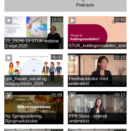
Podcasts
10:31
02:00
23_29296-19 STUK webinar
STUK_koblingsmodellen_animat
2 sept 2025
matematikvanskeligheder
1889337_1_1.MP4
06:00
02:10
gsk_fravær_socail og
Feedbackkultur med
boligstyrelsen_2024
undertekst
01:09
03:17
Ny Sprogvurdering,
PPR Skive - brændt
Bjergmarkskolne
undertekst