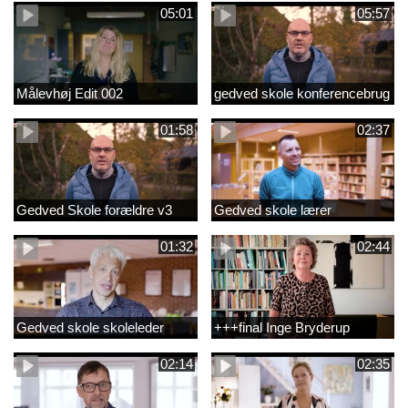
05:01
05:57
Målevhøj Edit 002
gedved skole konferencebrug
01:58
02:37
Gedved Skole forældre v3
Gedved skole lærer
01:32
02:44
Gedved skole skoleleder
+++final Inge Bryderup
02:14
02:35