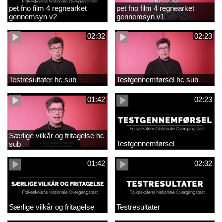
pet fno film 4 regnearket
pet fno film 4 regnearket
gennemsyn v2
gennemsyn v1
02:32
02:23
Testresultater hc sub
Testgennemførsel hc sub
01:42
02:23
Særlige vilkår og fritagelse hc
Testgennemførsel
sub
01:42
02:32
Særlige vilkår og fritagelse
Testresultater