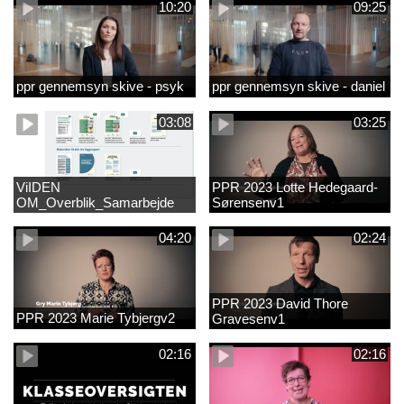
10:20
09:25
ppr gennemsyn skive - psyk
ppr gennemsyn skive - daniel
03:08
03:25
ViIDEN
PPR 2023 Lotte Hedegaard-
OM_Overblik_Samarbejde
Sørensenv1
med forældre om sproglig
udvikling og forebyggelse af
04:20
02:24
læsevanskelighede
PPR 2023 David Thore
PPR 2023 Marie Tybjergv2
Gravesenv1
02:16
02:16