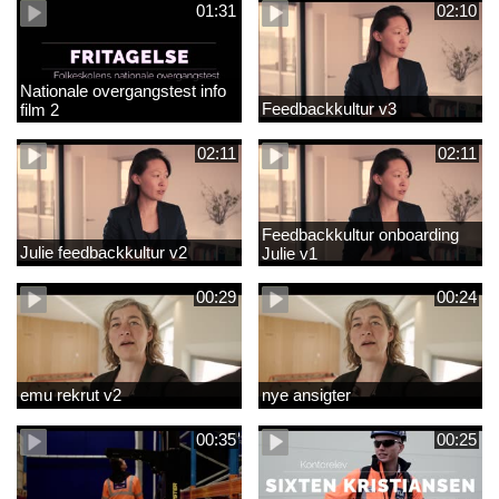
01:31
02:10
Nationale overgangstest info
Feedbackkultur v3
film 2
02:11
02:11
Feedbackkultur onboarding
Julie feedbackkultur v2
Julie v1
00:29
00:24
emu rekrut v2
nye ansigter
00:35
00:25