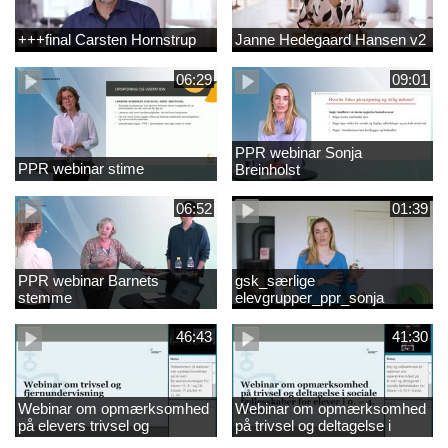
+++final Carsten Hornstrup
Janne Hedegaard Hansen v2
06:29
09:01
PPR webinar Sonja
PPR webinar stime
Breinholst
06:52
01:39
PPR webinar Barnets
gsk_særlige
stemme
elevgrupper_ppr_sonja
breinholst
46:43
41:30
Webinar om opmærksomhed
Webinar om opmærksomhed
på elevers trivsel og
på trivsel og deltagelse i
fællesskaber i
sociale fællesskaber for