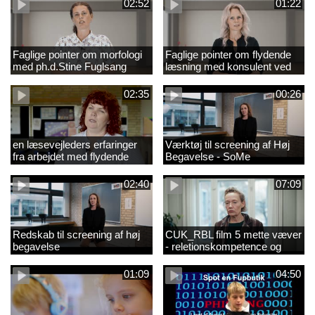
02:52
01:22
Faglige pointer om morfologi
Faglige pointer om flydende
med ph.d.Stine Fuglsang
læsning med konsulent ved
Engmose
CFU Louise Duus
02:35
00:26
en læsevejleders erfaringer
Værktøj til screening af Høj
fra arbejdet med flydende
Begavelse - SoMe
læsning
02:40
07:09
Redskab til screening af høj
CUK_RBL film 5 mette væver
begavelse
- reletionskompetence og
børn i udsatte positioner.
01:09
04:50