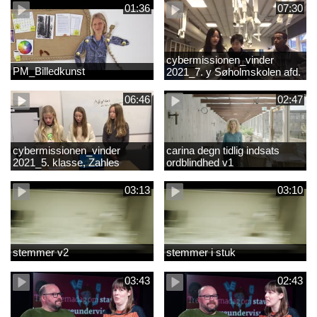
01:36
07:30
cybermissionen_vinder
PM_Billedkunst
2021_7. y Søholmskolen afd.
toftevang
06:46
02:47
cybermissionen_vinder
carina degn tidlig indsats
2021_5. klasse, Zahles
ordblindhed v1
gymnasieskole.mp4
03:13
03:10
stemmer v2
stemmer i stuk
03:43
02:43