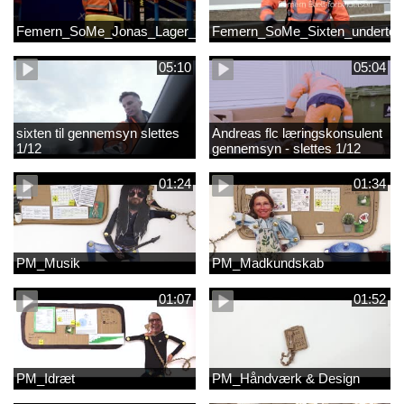
Femern_SoMe_Jonas_Lager_Undertekst
Femern_SoMe_Sixten_undertek
05:10
05:04
sixten til gennemsyn slettes
Andreas flc læringskonsulent
1/12
gennemsyn - slettes 1/12
01:24
01:34
PM_Musik
PM_Madkundskab
01:07
01:52
PM_Idræt
PM_Håndværk & Design