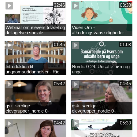
fjernundervisning 5. – 9. og
elever i 0.-4. klasse
32:46
03:38
10. klasse
Webinar om elevers trivsel og
Viden Om -
deltagelse i sociale
afkodningsvanskeligheder -
fællesskaber – inspiration og
præsentationsfilm
viden til skoleledere og
01:45
01:03
ressourcepersoner
Introduktion til
Nordic 0-24: Udsatte børn og
ungdomsuddannelser - Rie
unge
Thomsen
05:42
04:45
gsk_særlige
gsk_særlige
elevgrupper_nordic 0-
elevgrupper_nordic 0-
24_frederikshavn
24_tønder
04:42
05:33