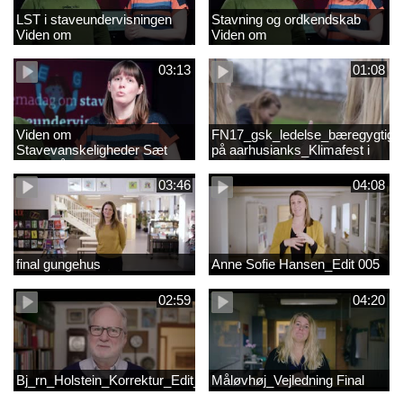
LST i staveundervisningen
Stavning og ordkendskab
Viden om
Viden om
stavevanskeligheder
stavevanskeligheder
03:13
01:08
Viden om
FN17_gsk_ledelse_bæregygtigh
Stavevanskeligheder Sæt
på aarhusianks_Klimafest i
fokus på stavning
børnehøjde
03:46
04:08
final gungehus
Anne Sofie Hansen_Edit 005
02:59
04:20
Bj_rn_Holstein_Korrektur_Edit_03_57f1d11c1a83c2238ea7850db
Måløvhøj_Vejledning Final