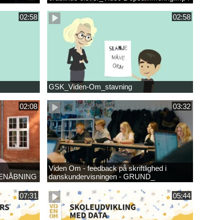
02:58
02:58
GSK_Viden-Om_stavning
02:08
03:32
Viden Om - feedback på skriftlighed i
ENÅBNING
danskundervisningen - GRUND_
07:31
05:44