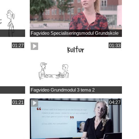
Fagvideo Specialiseringsmodul Grundskole
01:27
01:33
Fagvideo Grundmodul 3 tema 2
01:21
04:27