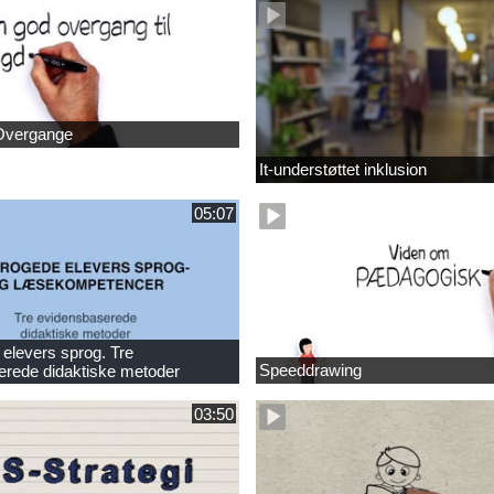
Overgange
It-understøttet inklusion
05:07
elevers sprog. Tre
Speeddrawing
erede didaktiske metoder
03:50