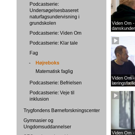
Podcastserie:
Undersøgelsesbaseret
naturfagsundervisning i
grundskolen
Viden Om - 
danskunder
Podcastserie: Viden Om
Podcastserie: Klar tale
Fag
-
Højreboks
Matematisk faglig
Viden Om - 
Podcastserie: Befrielsen
læringsfæl
Podcastserie: Veje til
inklusion
Trygfondens Børneforskningscenter
Gymnasier og
Ungdomsuddannelser
Viden Om -