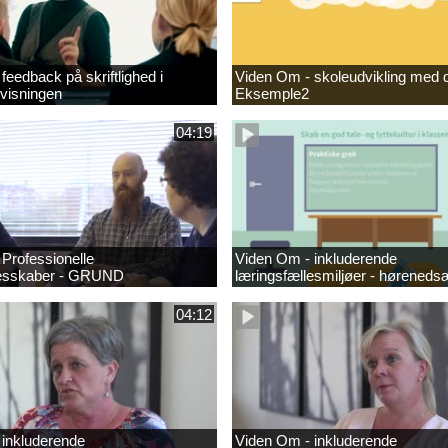
feedback på skriftlighed i
Viden Om - skoleudvikling med d
visningen
Eksemple2
04:19
Professionelle
Viden Om - inkluderende
lesskaber - GRUND
læringsfællesmiljøer - høreneds
04:12
 inkluderende
Viden Om - inkluderende