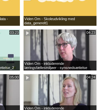
ata -
Viden Om - Skoleudvikling med
data_generelt1
03:23
04:23
Viden Om - inkluderende
ættelse_2
læringsfællesmiljøer - synsnedsættelse
05:00
04:24
Viden Om - inkluderende