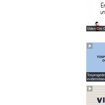
Viden Om 
Tosprogede 
evidensbas