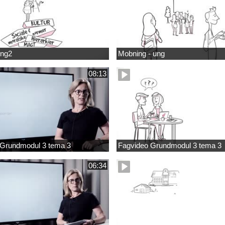
ung2
Mobning - ung
08:13
 Grundmodul 3 tema 3
Fagvideo Grundmodul 3 tema 3
06:34