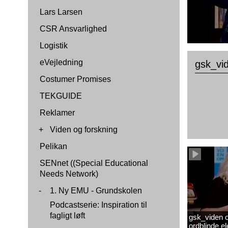
Lars Larsen
CSR Ansvarlighed
Logistik
eVejledning
gsk_vid
Costumer Promises
TEKGUIDE
Reklamer
+
Viden og forskning
Pelikan
SENnet ((Special Educational
Needs Network)
-
1. Ny EMU - Grundskolen
Podcastserie: Inspiration til
fagligt løft
gsk_viden om
ordblinde 