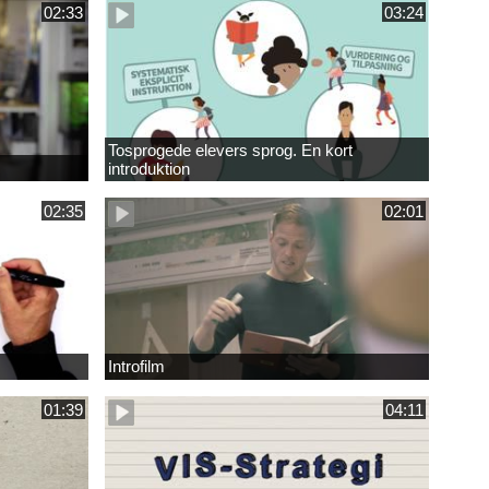
02:33
03:24
Tosprogede elevers sprog. En kort
introduktion
02:35
02:01
Introfilm
01:39
04:11