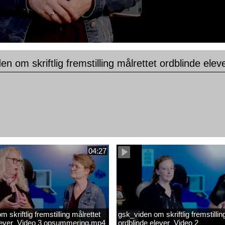
en om skriftlig fremstilling målrettet ordblinde 
04:27
 skriftlig fremstilling målrettet
gsk_viden om skriftlig fremstillin
elever_Video 3 opsummering.mp4
ordblinde elever_Video 2