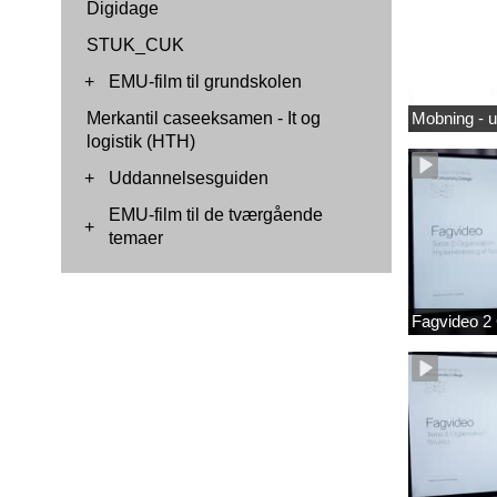
Digidage
STUK_CUK
+
EMU-film til grundskolen
Merkantil caseeksamen - It og
Mobning - 
logistik (HTH)
+
Uddannelsesguiden
EMU-film til de tværgående
+
temaer
Fagvideo 2