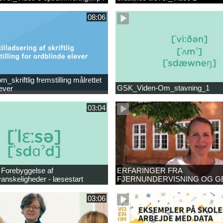
opsummering_Klip2.mp4
08:06
_skriftlig fremstilling målrettet
GSK_Viden-Om_stavning_1
lever
03:04
 Forebyggelse af
ERFARINGER FRA
anskeligheder - læsestart
FJERNUNDERVISNING OG G
03:06