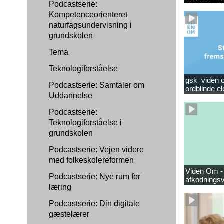
Podcastserie:
Kompetenceorienteret
naturfagsundervisning i
grundskolen
Tema
Teknologiforståelse
gsk_viden om
Podcastserie: Samtaler om
ordblinde e
Uddannelse
Podcastserie:
Teknologiforståelse i
grundskolen
Podcastserie: Vejen videre
med folkeskolereformen
Viden Om -
Podcastserie: Nye rum for
afkodningsv
læring
Podcastserie: Din digitale
gæstelærer