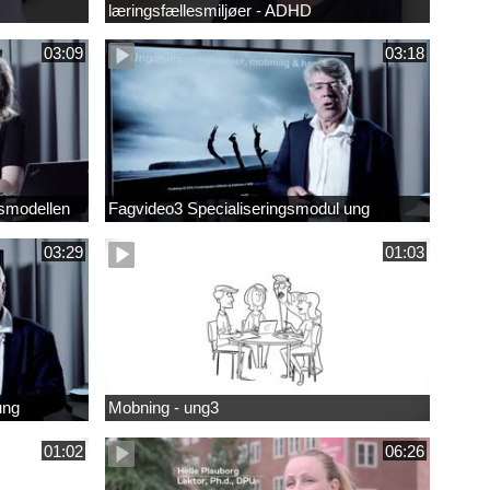
læringsfællesmiljøer - ADHD
03:09
03:18
smodellen
Fagvideo3 Specialiseringsmodul ung
03:29
01:03
ung
Mobning - ung3
01:02
06:26