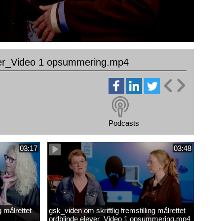
elever_Video 1 opsummering.mp4
Podcasts
03:17
03:48
g målrettet
gsk_viden om skriftlig fremstilling målrettet
ordblinde elever_Video 1 opsummering.mp4