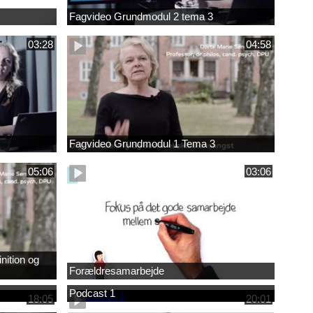
Fagvideo Grundmodul 2 tema 3
03:28
04:58
Fagvideo Grundmodul 1 Tema 3
05:06
03:06
nition og
Forældresamarbejde
Podcast 1
18:05
20:01