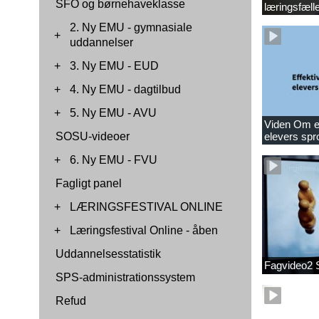
SFO og børnehaveklasse
læringsfæll
2. Ny EMU - gymnasiale
+
uddannelser
+
3. Ny EMU - EUD
+
4. Ny EMU - dagtilbud
+
5. Ny EMU - AVU
Viden Om ef
SOSU-videoer
elevers spr
+
6. Ny EMU - FVU
Fagligt panel
+
LÆRINGSFESTIVAL ONLINE
+
Læringsfestival Online - åben
Uddannelsesstatistik
Fagvideo2 
SPS-administrationssystem
Refud