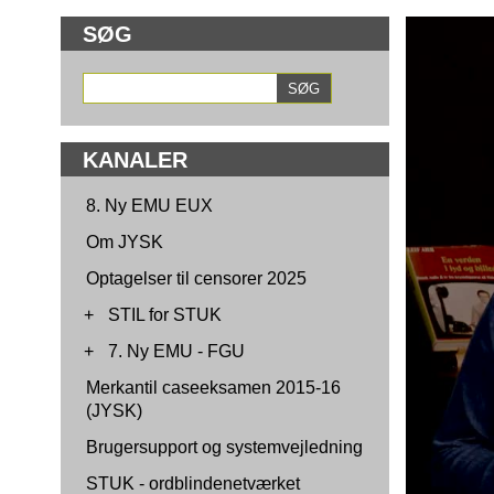
SØG
KANALER
8. Ny EMU EUX
Om JYSK
Optagelser til censorer 2025
+
STIL for STUK
+
7. Ny EMU - FGU
Merkantil caseeksamen 2015-16
(JYSK)
Brugersupport og systemvejledning
STUK - ordblindenetværket