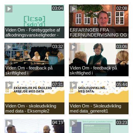
03:04
02:08
Viden Om - Forebyggelse af
ERFARINGER FRA
afkodningsvanskeligheder -
FJERNUNDERVISNING OG
læsestart
GENÅBNING
03:32
03:06
Viden Om - feedback på
Viden Om - feedback på
skriftlighed i
skriftlighed i
danskundervisningen -
danskundervisningen
GRUND_
07:31
05:44
Viden Om - skoleudvikling
Viden Om - Skoleudvikling
med data - Eksemple2
med data_generelt1
04:19
03:23