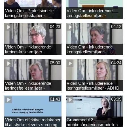
Viden Om - Professionelle
Viden Om - inkluderende
læringsfællesskaber -
læringsfællesmiljøer -
GRUND
hørenedsættelse_2
04:23
04:12
Viden Om - inkluderende
Viden Om - inkluderende
læringsfællesmiljøer -
læringsfællesmiljøer -
synsnedsættelse
ordblindhed
05:00
04:24
Viden Om - inkluderende
Viden Om - inkluderende
læringsfællesmiljøer -
læringsfællesmiljøer - ADHD
autisme
01:43
03:09
Viden Om effektive redskaber
Grundmodul 2
til at styrke elevers sprog og
mobbehåndteringsmodellen