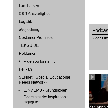
Lars Larsen
CSR Ansvarlighed
Logistik
eVejledning
Podcas
Costumer Promises
Viden O
TEKGUIDE
Reklamer
+
Viden og forskning
Pelikan
SENnet ((Special Educational
Needs Network)
-
1. Ny EMU - Grundskolen
Podcastserie: Inspiration til
fagligt løft
gsk_viden om