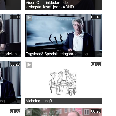
Viden Om - inkluderende
læringsfællesmiljøer - ADHD
03:09
03:18
smodellen
Fagvideo3 Specialiseringsmodul ung
03:29
01:03
ung
Mobning - ung3
01:02
06:26