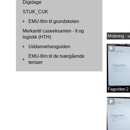
Digidage
STUK_CUK
+
EMU-film til grundskolen
Merkantil caseeksamen - It og
Mobning - 
logistik (HTH)
+
Uddannelsesguiden
EMU-film til de tværgående
+
temaer
Fagvideo 2