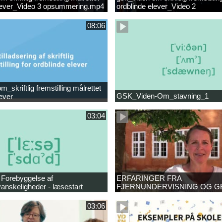
elever_Video 3 opsummering.mp4
ordblinde elever_Video 2
opsummering_Klip2.mp4
08:06
_skriftlig fremstilling målrettet
GSK_Viden-Om_stavning_1
lever
03:04
 Forebyggelse af
ERFARINGER FRA
anskeligheder - læsestart
FJERNUNDERVISNING OG G
03:06