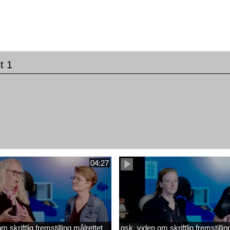
t 1
m
04:27
 skriftlig fremstilling målrettet
gsk_viden om skriftlig fremstillin