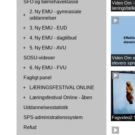
SFO og børnehaveklasse
Viden Om -
læringsfæll
2. Ny EMU - gymnasiale
+
uddannelser
+
3. Ny EMU - EUD
+
4. Ny EMU - dagtilbud
+
5. Ny EMU - AVU
SOSU-videoer
Viden Om ef
elevers spr
+
6. Ny EMU - FVU
Fagligt panel
+
LÆRINGSFESTIVAL ONLINE
+
Læringsfestival Online - åben
Uddannelsesstatistik
SPS-administrationssystem
Fagvideo2 
Refud