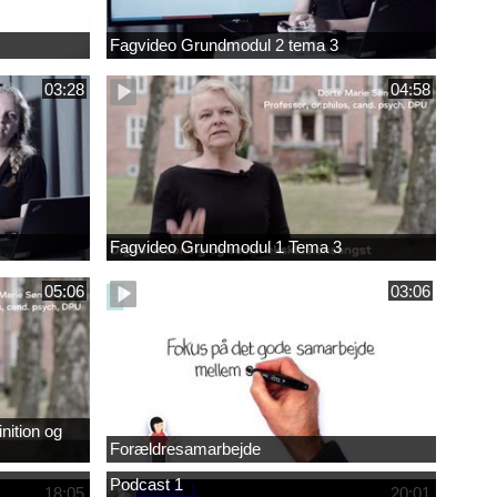
Fagvideo Grundmodul 2 tema 3
03:28
04:58
Fagvideo Grundmodul 1 Tema 3
05:06
03:06
nition og
Forældresamarbejde
Podcast 1
18:05
20:01