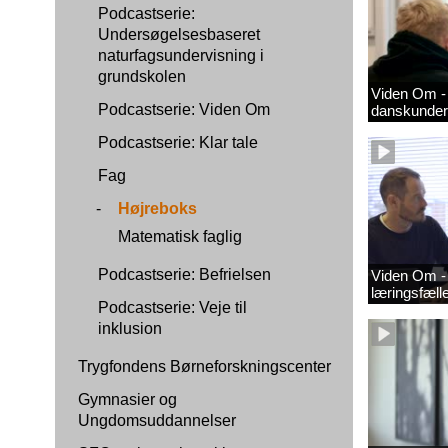
Podcastserie:
Undersøgelsesbaseret
naturfagsundervisning i
grundskolen
Viden Om - 
Podcastserie: Viden Om
danskunder
Podcastserie: Klar tale
Fag
-
Højreboks
Matematisk faglig
Podcastserie: Befrielsen
Viden Om - 
læringsfæl
Podcastserie: Veje til
inklusion
Trygfondens Børneforskningscenter
Gymnasier og
Ungdomsuddannelser