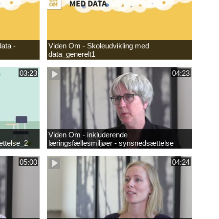
ata -
Viden Om - Skoleudvikling med
data_generelt1
03:23
04:23
Viden Om - inkluderende
ættelse_2
læringsfællesmiljøer - synsnedsættelse
05:00
04:24