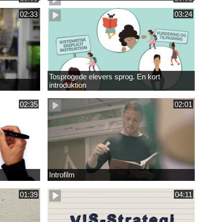
02:33
03:24
Tosprogede elevers sprog. En kort
introduktion
02:35
02:01
Introfilm
01:39
04:11