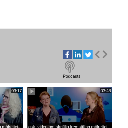
Podcasts
03:17
03:48
g målrettet
gsk_viden om skriftlig fremstilling målrettet