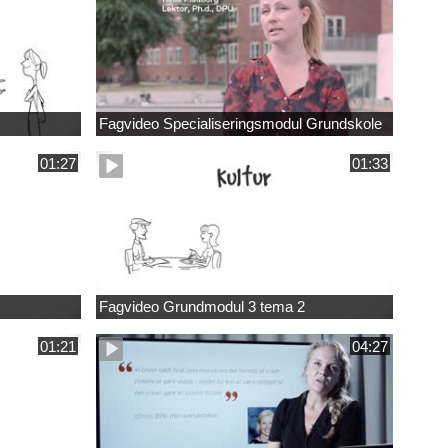
Fagvideo Specialiseringsmodul Grundskole
01:27
01:33
Fagvideo Grundmodul 3 tema 2
01:21
04:27