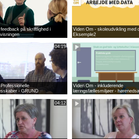
feedback på skriftlighed i
Viden Om - skoleudvikling med d
visningen
Eksemple2
04:19
Professionelle
Viden Om - inkluderende
lesskaber - GRUND
læringsfællesmiljøer - høreneds
04:12