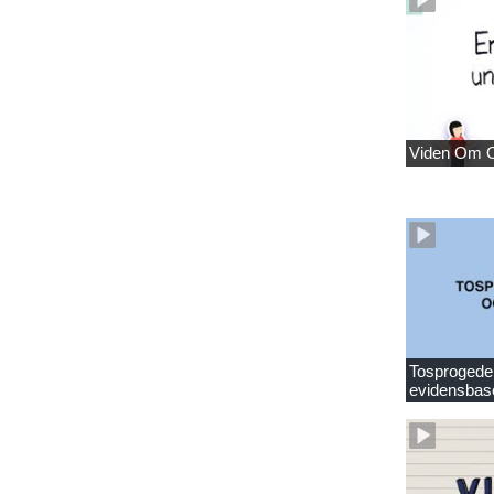
Viden Om 
Tosprogede 
evidensbas