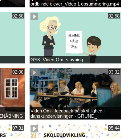
ordblinde elever_Video 1 opsummering.mp4
02:58
02:58
GSK_Viden-Om_stavning
02:08
03:32
Viden Om - feedback på skriftlighed i
ENÅBNING
danskundervisningen - GRUND_
07:31
05:44