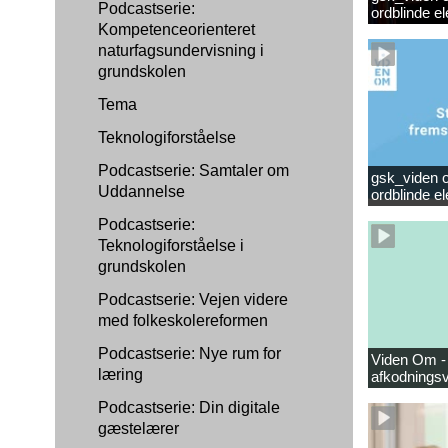
Podcastserie:
ordblinde 
Kompetenceorienteret
naturfagsundervisning i
grundskolen
Tema
Teknologiforståelse
Podcastserie: Samtaler om
gsk_viden om
Uddannelse
ordblinde e
Podcastserie:
Teknologiforståelse i
grundskolen
Podcastserie: Vejen videre
med folkeskolereformen
Podcastserie: Nye rum for
Viden Om -
læring
afkodningsv
Podcastserie: Din digitale
gæstelærer