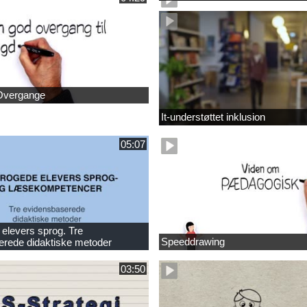
Overgange
It-understøttet inklusion
05:07
elevers sprog. Tre
Speeddrawing
erede didaktiske metoder
03:50