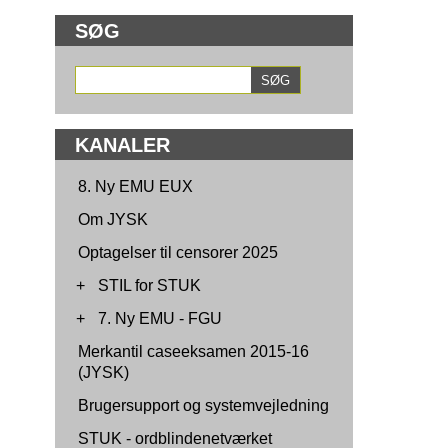
SØG
KANALER
8. Ny EMU EUX
Om JYSK
Optagelser til censorer 2025
+
STIL for STUK
+
7. Ny EMU - FGU
Merkantil caseeksamen 2015-16
(JYSK)
Brugersupport og systemvejledning
STUK - ordblindenetværket