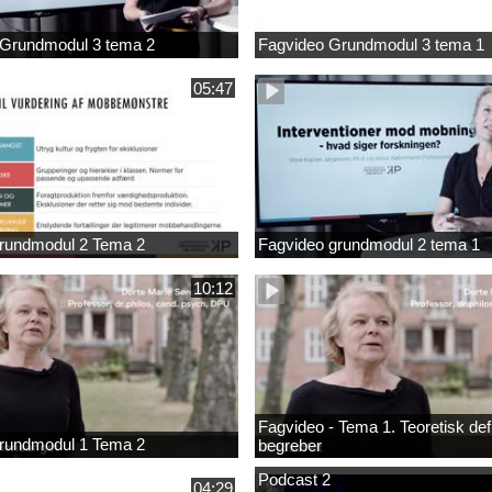
 Grundmodul 3 tema 2
Fagvideo Grundmodul 3 tema 1
05:47
rundmodul 2 Tema 2
Fagvideo grundmodul 2 tema 1
10:12
Fagvideo - Tema 1. Teoretisk defi
rundmodul 1 Tema 2
begreber
Podcast 2
04:29