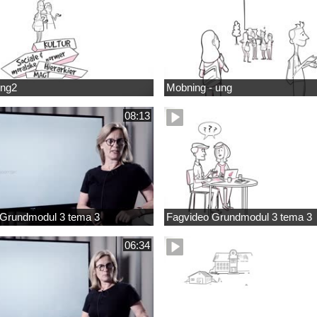
ung2
Mobning - ung
08:13
 Grundmodul 3 tema 3
Fagvideo Grundmodul 3 tema 3
06:34