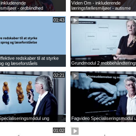
 inkluderende
Viden Om - inkluderende
esmiljøer - ordblindhed
læringsfællesmiljøer - autisme
01:43
fektive redskaber til at styrke
Grundmodul 2 mobbehåndtering
og og læseforståels
02:21
Specialiseringsmodul ung
Fagvideo Specialiseringsmodul 
01:02