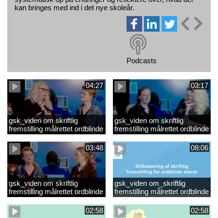
kan bringes med ind i det nye skoleår.
Podcasts
04:27
03:17
gsk_viden om skriftlig
gsk_viden om skriftlig
fremstilling målrettet ordblinde
fremstilling målrettet ordblinde
elever_Video 3
elever_Video 2
opsummering.mp4
opsummering_Klip2.mp4
03:48
08:06
gsk_viden om skriftlig
gsk_viden om_skriftlig
fremstilling målrettet ordblinde
fremstilling målrettet ordblinde
elever_Video 1
elever
opsummering.mp4
02:58
02:58