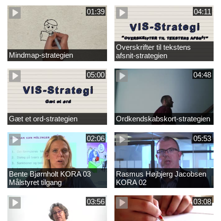
01:39
04:11
Overskrifter til tekstens
Mindmap-strategien
afsnit-strategien
05:00
04:48
Gæt et ord-strategien
Ordkendskabskort-strategien
02:06
05:53
Bente Bjørnholt KORA 03
Rasmus Højbjerg Jacobsen
Målstyret tilgang
KORA 02
03:56
03:08