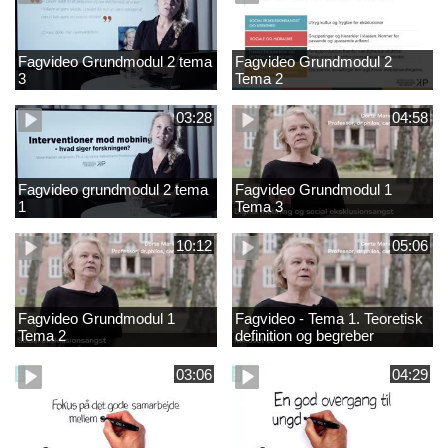
Fagvideo Grundmodul 2 tema
Fagvideo Grundmodul 2
3
Tema 2
03:28
04:58
Fagvideo grundmodul 2 tema
Fagvideo Grundmodul 1
1
Tema 3
10:12
05:06
Fagvideo Grundmodul 1
Fagvideo - Tema 1. Teoretisk
Tema 2
definition og begreber
03:06
04:29