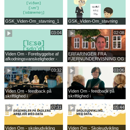
GSK_Viden-Om_stavning_1
GSK_Viden-Om_stavning
03:04
02:08
Viden Om - Forebyggelse af
ERFARINGER FRA
afkodningsvanskeligheder -
FJERNUNDERVISNING OG
læsestart
GENÅBNING
03:32
03:06
Viden Om - feedback på
Viden Om - feedback på
skriftlighed i
skriftlighed i
danskundervisningen -
danskundervisningen
GRUND_
07:31
05:44
Viden Om - skoleudvikling
Viden Om - Skoleudvikling