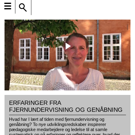
☰
ERFARINGER FRA
FJERNUNDERVISNING OG GENÅBNING
Hvad har I lært af tiden med fjernundervisning og
genåbning? To nye udviklingsredskaber inspirerer
pædagogiske medarbejdere og ledelse til at samle
systematisk op på erfaringer og reflektere over, hvad der