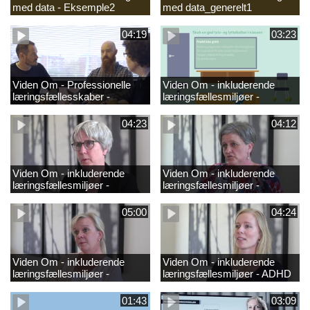
med data - Eksemple2
med data_generelt1
04:19
03:23
Viden Om - Professionelle
Viden Om - inkluderende
læringsfællesskaber -
læringsfællesmiljøer -
GRUND
hørenedsættelse_2
04:23
04:12
Viden Om - inkluderende
Viden Om - inkluderende
læringsfællesmiljøer -
læringsfællesmiljøer -
synsnedsættelse
ordblindhed
05:00
04:24
Viden Om - inkluderende
Viden Om - inkluderende
læringsfællesmiljøer -
læringsfællesmiljøer - ADHD
autisme
01:43
03:09