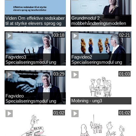
Viden Om effektive redskaber
Grundmodul 2
til at styrke elevers sprog og
mobbehåndteringsmodellen
læseforståels
03:18
02:21
Fagvideo3
Fagvideo2
Specialiseringsmodul ung
Specialiseringsmodul ung
03:29
01:03
Fagvideo
Mobning - ung3
Specialiseringsmodul ung
01:02
01:02