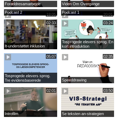
Forældresamarbejde
Viden Om Overgange
Podcast 2
Podcast 1
18:05
20:01
02:33
03:24
Tosprogede elevers sprog. En
It-understøttet inklusion
kort introduktion
05:07
02:35
Tosprogede elevers sprog.
Speeddrawing
Tre evidensbaserede
didaktiske metoder
02:01
03:50
Introfilm
Se teksten an-strategien