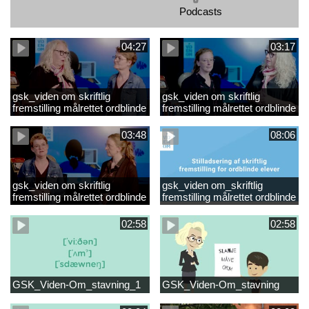
Podcasts
04:27
03:17
gsk_viden om skriftlig
gsk_viden om skriftlig
fremstilling målrettet ordblinde
fremstilling målrettet ordblinde
elever_Video 3
elever_Video 2
opsummering.mp4
opsummering_Klip2.mp4
03:48
08:06
gsk_viden om skriftlig
gsk_viden om_skriftlig
fremstilling målrettet ordblinde
fremstilling målrettet ordblinde
elever_Video 1
elever
opsummering.mp4
02:58
02:58
GSK_Viden-Om_stavning_1
GSK_Viden-Om_stavning