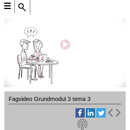
☰
Fagvideo Grundmodul 3 tema 3