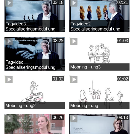
03:18
02:21
Fagvideo3
Fagvideo2
Specialiseringsmodul ung
Specialiseringsmodul ung
03:29
01:03
Fagvideo
Mobning - ung3
Specialiseringsmodul ung
01:02
01:02
Mobning - ung2
Mobning - ung
06:26
08:13