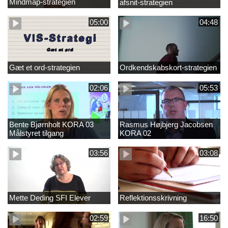
Mindmap-strategien
afsnit-strategien
05:00
04:48
Gæt et ord-strategien
Ordkendskabskort-strategien
02:06
05:53
Bente Bjørnholt KORA 03
Rasmus Højbjerg Jacobsen
Målstyret tilgang
KORA 02
03:56
03:08
Mette Deding SFI Elever
Reflektionsskrivning
02:59
16:50