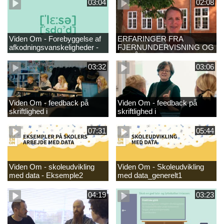
03:04
02:08
Viden Om - Forebyggelse af
ERFARINGER FRA
afkodningsvanskeligheder -
FJERNUNDERVISNING OG
læsestart
GENÅBNING
03:32
03:06
Viden Om - feedback på
Viden Om - feedback på
skriftlighed i
skriftlighed i
danskundervisningen -
danskundervisningen
GRUND_
07:31
05:44
Viden Om - skoleudvikling
Viden Om - Skoleudvikling
med data - Eksemple2
med data_generelt1
04:19
03:23