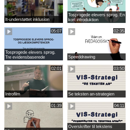
Tosprogede elevers sprog. En
It-understøttet inklusion
kort introduktion
05:07
02:35
Tosprogede elevers sprog.
Speeddrawing
Tre evidensbaserede
didaktiske metoder
02:01
03:50
Introfilm
Se teksten an-strategien
01:39
04:11
Overskrifter til tekstens