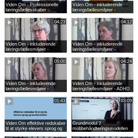
Viden Om - Professionelle
Viden Om - inkluderende
læringsfællesskaber -
læringsfællesmiljøer -
GRUND
hørenedsættelse_2
04:23
04:12
Viden Om - inkluderende
Viden Om - inkluderende
læringsfællesmiljøer -
læringsfællesmiljøer -
synsnedsættelse
ordblindhed
05:00
04:24
Viden Om - inkluderende
Viden Om - inkluderende
læringsfællesmiljøer -
læringsfællesmiljøer - ADHD
autisme
01:43
03:09
Viden Om effektive redskaber
Grundmodul 2
til at styrke elevers sprog og
mobbehåndteringsmodellen
læseforståels