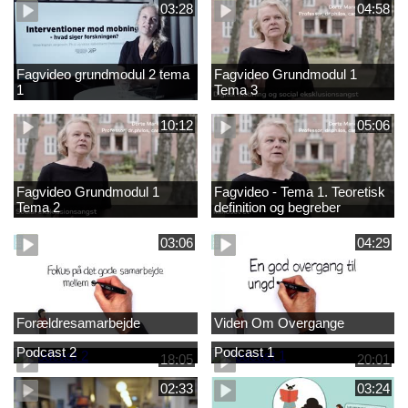
03:28
04:58
Fagvideo grundmodul 2 tema
Fagvideo Grundmodul 1
1
Tema 3
10:12
05:06
Fagvideo Grundmodul 1
Fagvideo - Tema 1. Teoretisk
Tema 2
definition og begreber
03:06
04:29
Forældresamarbejde
Viden Om Overgange
Podcast 2
Podcast 1
18:05
20:01
02:33
03:24