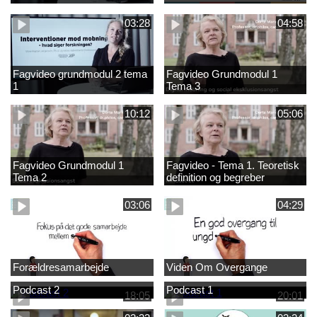
03:28
04:58
Fagvideo grundmodul 2 tema
Fagvideo Grundmodul 1
1
Tema 3
10:12
05:06
Fagvideo Grundmodul 1
Fagvideo - Tema 1. Teoretisk
Tema 2
definition og begreber
03:06
04:29
Forældresamarbejde
Viden Om Overgange
Podcast 2
Podcast 1
18:05
20:01