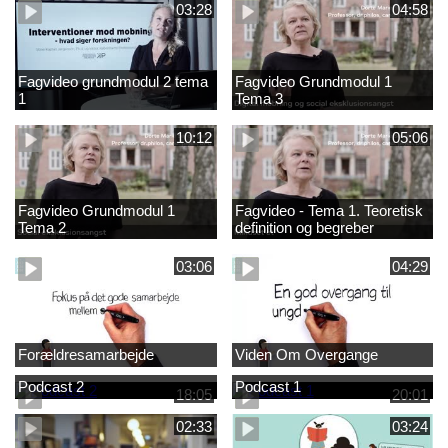
03:28
04:58
Fagvideo grundmodul 2 tema
Fagvideo Grundmodul 1
1
Tema 3
10:12
05:06
Fagvideo Grundmodul 1
Fagvideo - Tema 1. Teoretisk
Tema 2
definition og begreber
03:06
04:29
Forældresamarbejde
Viden Om Overgange
Podcast 2
Podcast 1
18:05
20:01
02:33
03:24