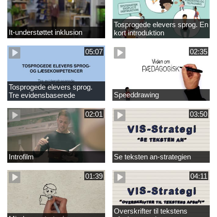
Tosprogede elevers sprog. En
It-understøttet inklusion
kort introduktion
05:07
02:35
Tosprogede elevers sprog.
Speeddrawing
Tre evidensbaserede
didaktiske metoder
02:01
03:50
Introfilm
Se teksten an-strategien
01:39
04:11
Overskrifter til tekstens