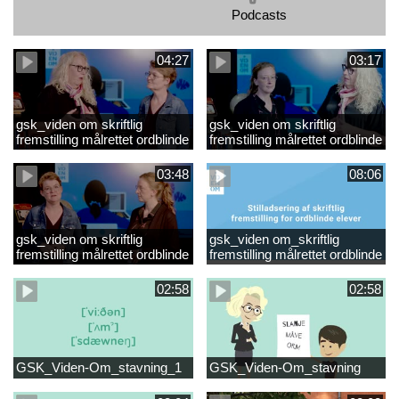
Podcasts
04:27
03:17
gsk_viden om skriftlig
gsk_viden om skriftlig
fremstilling målrettet ordblinde
fremstilling målrettet ordblinde
elever_Video 3
elever_Video 2
opsummering.mp4
opsummering_Klip2.mp4
03:48
08:06
gsk_viden om skriftlig
gsk_viden om_skriftlig
fremstilling målrettet ordblinde
fremstilling målrettet ordblinde
elever_Video 1
elever
opsummering.mp4
02:58
02:58
GSK_Viden-Om_stavning_1
GSK_Viden-Om_stavning