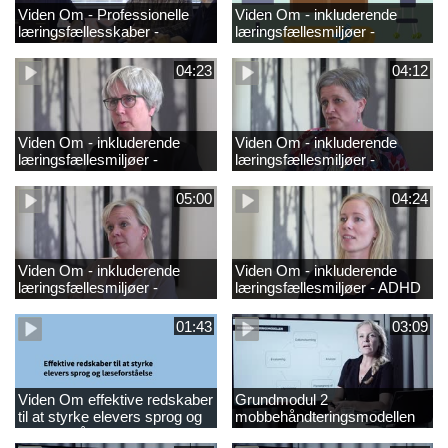
Viden Om - Professionelle
Viden Om - inkluderende
læringsfællesskaber -
læringsfællesmiljøer -
GRUND
hørenedsættelse_2
04:23
04:12
Viden Om - inkluderende
Viden Om - inkluderende
læringsfællesmiljøer -
læringsfællesmiljøer -
synsnedsættelse
ordblindhed
05:00
04:24
Viden Om - inkluderende
Viden Om - inkluderende
læringsfællesmiljøer -
læringsfællesmiljøer - ADHD
autisme
01:43
03:09
Viden Om effektive redskaber
Grundmodul 2
til at styrke elevers sprog og
mobbehåndteringsmodellen
læseforståels