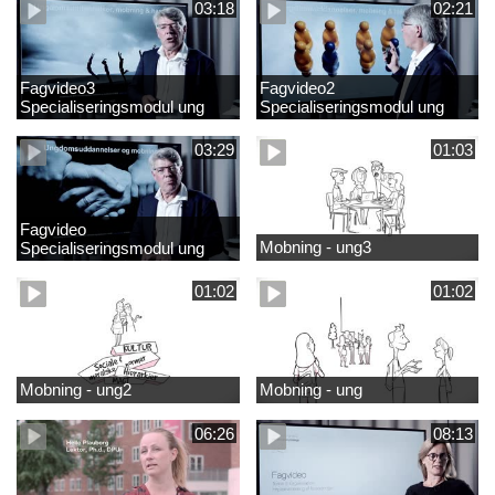
03:18
02:21
Fagvideo3
Fagvideo2
Specialiseringsmodul ung
Specialiseringsmodul ung
03:29
01:03
Fagvideo
Mobning - ung3
Specialiseringsmodul ung
01:02
01:02
Mobning - ung2
Mobning - ung
06:26
08:13