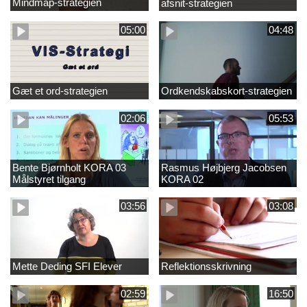
Mindmap-strategien
afsnit-strategien
05:00
04:48
Gæt et ord-strategien
Ordkendskabskort-strategien
02:06
05:53
Bente Bjørnholt KORA 03
Rasmus Højbjerg Jacobsen
Målstyret tilgang
KORA 02
03:56
03:08
Mette Deding SFI Elever
Reflektionsskrivning
02:59
16:50