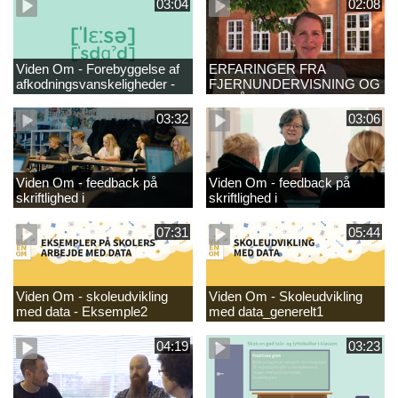
03:04
02:08
Viden Om - Forebyggelse af
ERFARINGER FRA
afkodningsvanskeligheder -
FJERNUNDERVISNING OG
læsestart
GENÅBNING
03:32
03:06
Viden Om - feedback på
Viden Om - feedback på
skriftlighed i
skriftlighed i
danskundervisningen -
danskundervisningen
GRUND_
07:31
05:44
Viden Om - skoleudvikling
Viden Om - Skoleudvikling
med data - Eksemple2
med data_generelt1
04:19
03:23