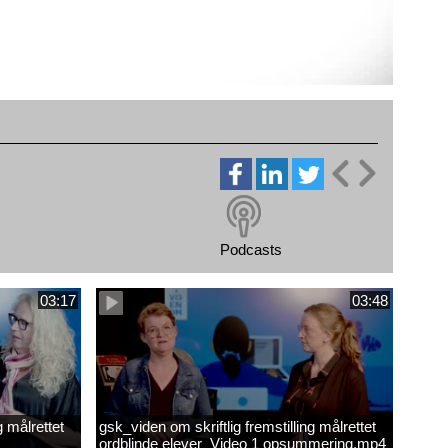
Podcasts
03:17
03:48
g målrettet
gsk_viden om skriftlig fremstilling målrettet
ordblinde elever_Video 1 opsummering.mp4