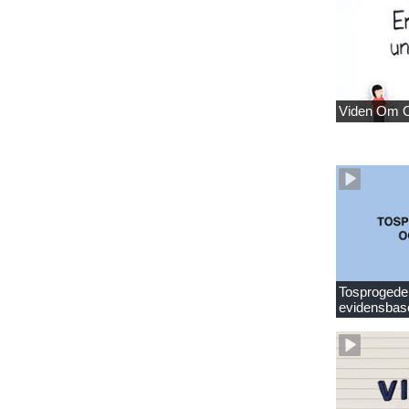
Viden Om 
Tosprogede 
evidensbas