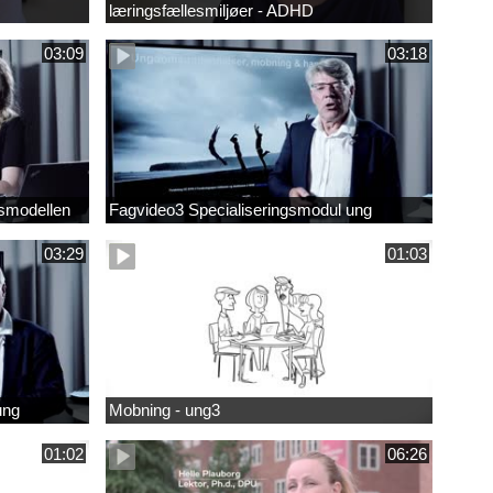
læringsfællesmiljøer - ADHD
03:09
03:18
smodellen
Fagvideo3 Specialiseringsmodul ung
03:29
01:03
ung
Mobning - ung3
01:02
06:26