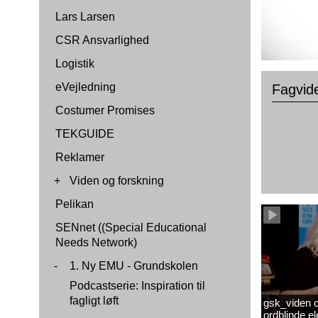
Lars Larsen
CSR Ansvarlighed
Logistik
eVejledning
Fagvid
Costumer Promises
TEKGUIDE
Reklamer
+
Viden og forskning
Pelikan
SENnet ((Special Educational
Needs Network)
-
1. Ny EMU - Grundskolen
Podcastserie: Inspiration til
fagligt løft
gsk_viden om
ordblinde 