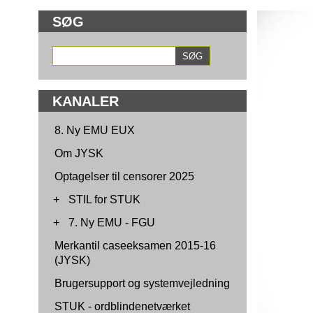
SØG
KANALER
8. Ny EMU EUX
Om JYSK
Optagelser til censorer 2025
+
STIL for STUK
+
7. Ny EMU - FGU
Merkantil caseeksamen 2015-16
(JYSK)
Brugersupport og systemvejledning
STUK - ordblindenetværket