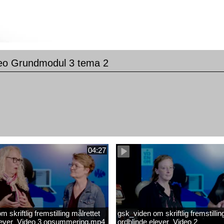
eo Grundmodul 3 tema 2
04:27
 skriftlig fremstilling målrettet
gsk_viden om skriftlig fremstillin
elever_Video 3 opsummering.mp4
ordblinde elever_Video 2