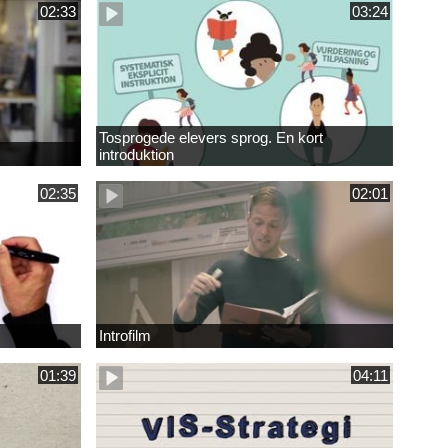
02:33
03:24
Tosprogede elevers sprog. En kort
introduktion
02:35
02:01
Introfilm
01:39
04:11