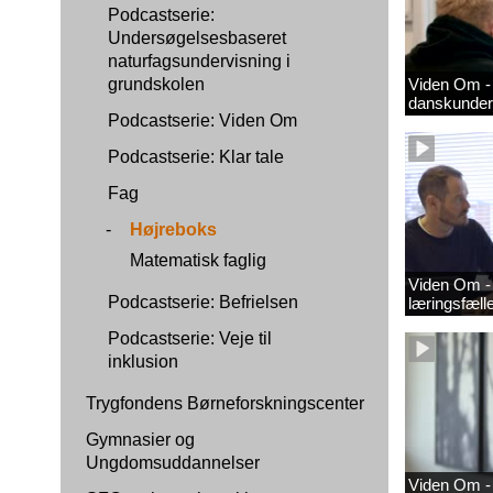
Podcastserie:
Undersøgelsesbaseret
naturfagsundervisning i
grundskolen
Viden Om - 
danskunder
Podcastserie: Viden Om
Podcastserie: Klar tale
Fag
-
Højreboks
Matematisk faglig
Viden Om - 
Podcastserie: Befrielsen
læringsfæl
Podcastserie: Veje til
inklusion
Trygfondens Børneforskningscenter
Gymnasier og
Ungdomsuddannelser
Viden Om -