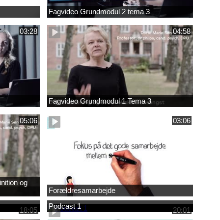
Fagvideo Grundmodul 2 tema 3
03:28
04:58
Fagvideo Grundmodul 1 Tema 3
05:06
03:06
nition og
Forældresamarbejde
Podcast 1
18:05
20:01