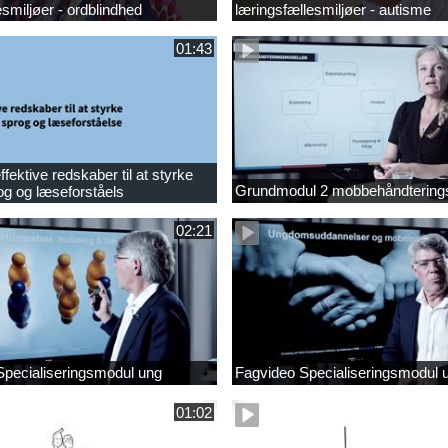
esmiljøer - ordblindhed
læringsfællesmiljøer - autisme
01:43
fektive redskaber til at styrke
Grundmodul 2 mobbehåndtering
og og læseforståels
02:21
Specialiseringsmodul ung
Fagvideo Specialiseringsmodul 
01:02