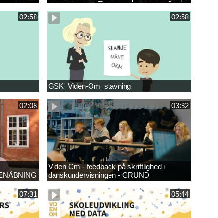
02:58
02:58
GSK_Viden-Om_stavning
02:08
03:32
Viden Om - feedback på skriftlighed i
ENÅBNING
danskundervisningen - GRUND_
07:31
05:44