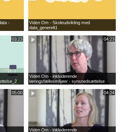
ata -
Viden Om - Skoleudvikling med
data_generelt1
03:23
04:23
Viden Om - inkluderende
ættelse_2
læringsfællesmiljøer - synsnedsættelse
05:00
04:24
Viden Om - inkluderende