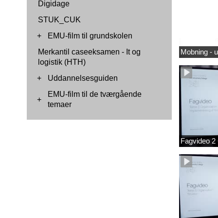
Digidage
STUK_CUK
+
EMU-film til grundskolen
Merkantil caseeksamen - It og
Mobning - 
logistik (HTH)
+
Uddannelsesguiden
EMU-film til de tværgående
+
temaer
Fagvideo 2