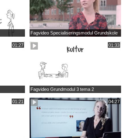
Fagvideo Specialiseringsmodul Grundskole
01:27
01:33
Fagvideo Grundmodul 3 tema 2
01:21
04:27