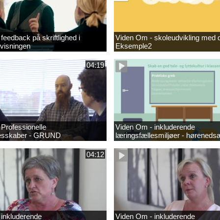
feedback på skriftlighed i
Viden Om - skoleudvikling med d
visningen
Eksemple2
04:19
Professionelle
Viden Om - inkluderende
lesskaber - GRUND
læringsfællesmiljøer - høreneds
04:12
 inkluderende
Viden Om - inkluderende