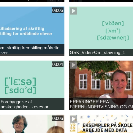
opsummering_Klip2.mp4
08:06
_skriftlig fremstilling målrettet
GSK_Viden-Om_stavning_1
lever
03:04
 Forebyggelse af
ERFARINGER FRA
anskeligheder - læsestart
FJERNUNDERVISNING OG G
03:06