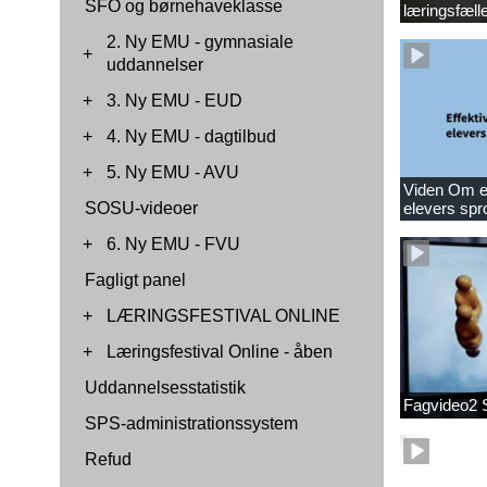
SFO og børnehaveklasse
læringsfæll
2. Ny EMU - gymnasiale
+
uddannelser
+
3. Ny EMU - EUD
+
4. Ny EMU - dagtilbud
+
5. Ny EMU - AVU
Viden Om ef
SOSU-videoer
elevers spr
+
6. Ny EMU - FVU
Fagligt panel
+
LÆRINGSFESTIVAL ONLINE
+
Læringsfestival Online - åben
Uddannelsesstatistik
Fagvideo2 
SPS-administrationssystem
Refud