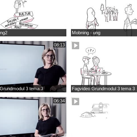
ung2
Mobning - ung
08:13
 Grundmodul 3 tema 3
Fagvideo Grundmodul 3 tema 3
06:34