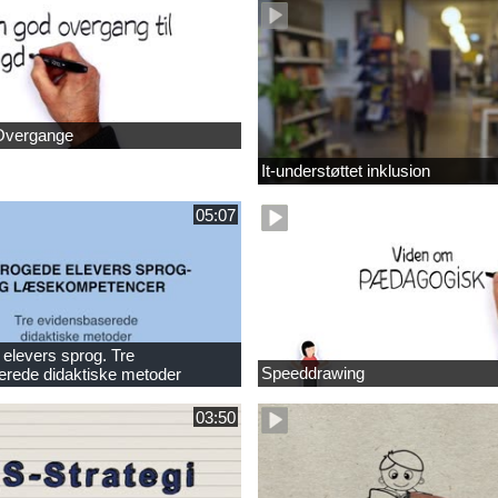
Overgange
It-understøttet inklusion
05:07
elevers sprog. Tre
Speeddrawing
erede didaktiske metoder
03:50