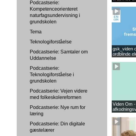
Podcastserie:
Kompetenceorienteret
naturfagsundervisning i
grundskolen
Tema
Teknologiforståelse
gsk_viden om
Podcastserie: Samtaler om
ordblinde e
Uddannelse
Podcastserie:
Teknologiforståelse i
grundskolen
Podcastserie: Vejen videre
med folkeskolereformen
Viden Om -
Podcastserie: Nye rum for
afkodningsv
læring
Podcastserie: Din digitale
gæstelærer