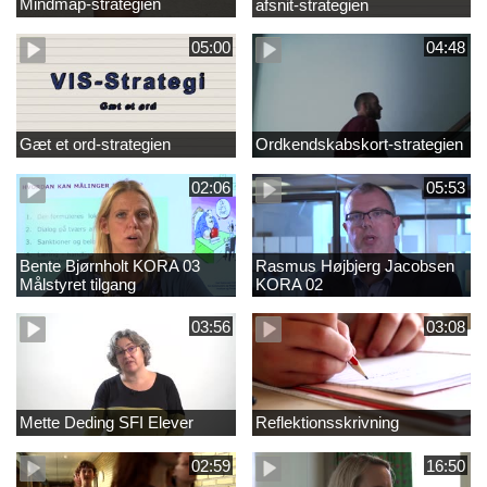
Mindmap-strategien
afsnit-strategien
05:00
04:48
Gæt et ord-strategien
Ordkendskabskort-strategien
02:06
05:53
Bente Bjørnholt KORA 03
Rasmus Højbjerg Jacobsen
Målstyret tilgang
KORA 02
03:56
03:08
Mette Deding SFI Elever
Reflektionsskrivning
02:59
16:50