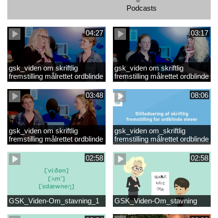
Podcasts
04:27
03:17
gsk_viden om skriftlig
gsk_viden om skriftlig
fremstilling målrettet ordblinde
fremstilling målrettet ordblinde
elever_Video 3
elever_Video 2
opsummering.mp4
opsummering_Klip2.mp4
03:48
08:06
gsk_viden om skriftlig
gsk_viden om_skriftlig
fremstilling målrettet ordblinde
fremstilling målrettet ordblinde
elever_Video 1
elever
opsummering.mp4
02:58
02:58
GSK_Viden-Om_stavning_1
GSK_Viden-Om_stavning