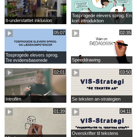
Tosprogede elevers sprog. En
It-understøttet inklusion
kort introduktion
05:07
02:35
Tosprogede elevers sprog.
Speeddrawing
Tre evidensbaserede
didaktiske metoder
02:01
03:50
Introfilm
Se teksten an-strategien
01:39
04:11
Overskrifter til tekstens