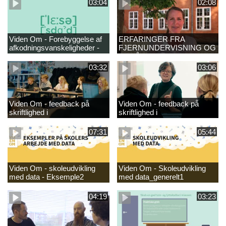
03:04
02:08
Viden Om - Forebyggelse af
ERFARINGER FRA
afkodningsvanskeligheder -
FJERNUNDERVISNING OG
læsestart
GENÅBNING
03:32
03:06
Viden Om - feedback på
Viden Om - feedback på
skriftlighed i
skriftlighed i
danskundervisningen -
danskundervisningen
GRUND_
07:31
05:44
Viden Om - skoleudvikling
Viden Om - Skoleudvikling
med data - Eksemple2
med data_generelt1
04:19
03:23