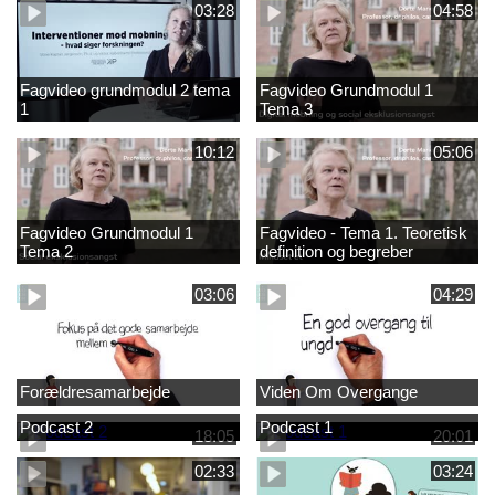
03:28
04:58
Fagvideo grundmodul 2 tema
Fagvideo Grundmodul 1
1
Tema 3
10:12
05:06
Fagvideo Grundmodul 1
Fagvideo - Tema 1. Teoretisk
Tema 2
definition og begreber
03:06
04:29
Forældresamarbejde
Viden Om Overgange
Podcast 2
Podcast 1
18:05
20:01
02:33
03:24