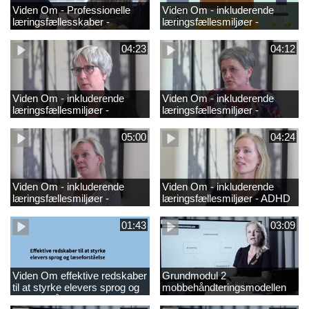
Viden Om - Professionelle
Viden Om - inkluderende
læringsfællesskaber -
læringsfællesmiljøer -
GRUND
hørenedsættelse_2
04:23
04:12
Viden Om - inkluderende
Viden Om - inkluderende
læringsfællesmiljøer -
læringsfællesmiljøer -
synsnedsættelse
ordblindhed
05:00
04:24
Viden Om - inkluderende
Viden Om - inkluderende
læringsfællesmiljøer -
læringsfællesmiljøer - ADHD
autisme
01:43
03:09
Viden Om effektive redskaber
Grundmodul 2
til at styrke elevers sprog og
mobbehåndteringsmodellen
læseforståels