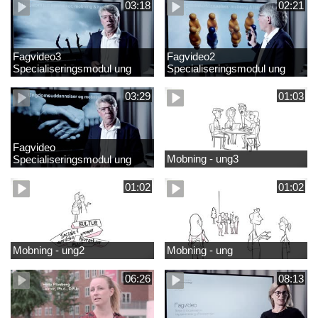
03:18
02:21
Fagvideo3
Fagvideo2
Specialiseringsmodul ung
Specialiseringsmodul ung
03:29
01:03
Fagvideo
Mobning - ung3
Specialiseringsmodul ung
01:02
01:02
Mobning - ung2
Mobning - ung
06:26
08:13