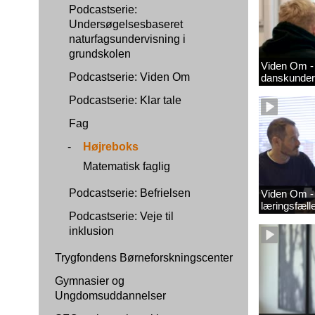
Podcastserie:
Undersøgelsesbaseret
naturfagsundervisning i
grundskolen
Viden Om - 
Podcastserie: Viden Om
danskunder
Podcastserie: Klar tale
Fag
-
Højreboks
Matematisk faglig
Podcastserie: Befrielsen
Viden Om - 
læringsfæl
Podcastserie: Veje til
inklusion
Trygfondens Børneforskningscenter
Gymnasier og
Ungdomsuddannelser