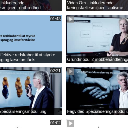
 inkluderende
Viden Om - inkluderende
esmiljøer - ordblindhed
læringsfællesmiljøer - autisme
01:43
fektive redskaber til at styrke
Grundmodul 2 mobbehåndtering
og og læseforståels
02:21
Specialiseringsmodul ung
Fagvideo Specialiseringsmodul 
01:02