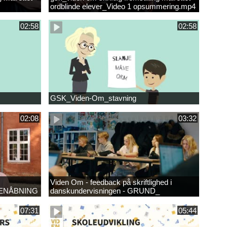
ordblinde elever_Video 1 opsummering.mp4
02:58
02:58
GSK_Viden-Om_stavning
02:08
03:32
Viden Om - feedback på skriftlighed i
ENÅBNING
danskundervisningen - GRUND_
07:31
05:44