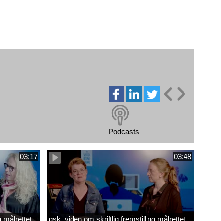
Podcasts
03:17
03:48
g målrettet
gsk_viden om skriftlig fremstilling målrettet