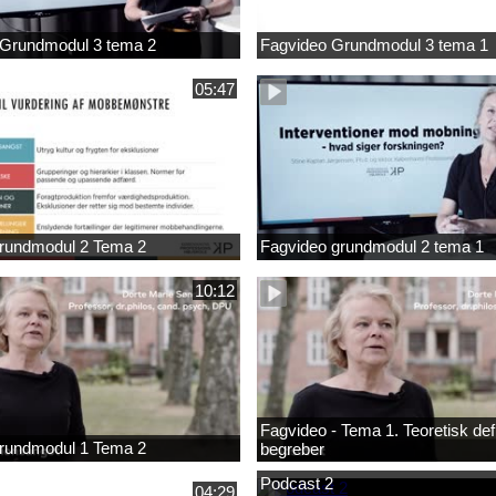
 Grundmodul 3 tema 2
Fagvideo Grundmodul 3 tema 1
05:47
rundmodul 2 Tema 2
Fagvideo grundmodul 2 tema 1
10:12
Fagvideo - Tema 1. Teoretisk defi
rundmodul 1 Tema 2
begreber
Podcast 2
04:29