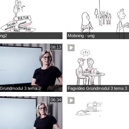
ung2
Mobning - ung
08:13
 Grundmodul 3 tema 3
Fagvideo Grundmodul 3 tema 3
06:34