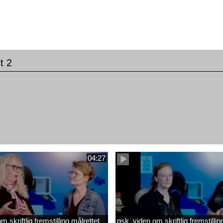
t 2
m
04:27
 skriftlig fremstilling målrettet
gsk_viden om skriftlig fremstillin