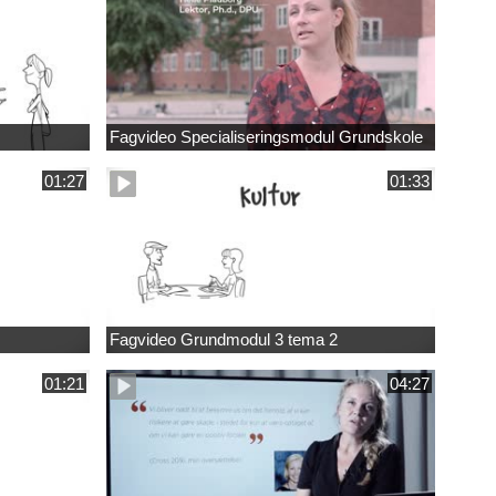
Fagvideo Specialiseringsmodul Grundskole
01:27
01:33
Fagvideo Grundmodul 3 tema 2
01:21
04:27