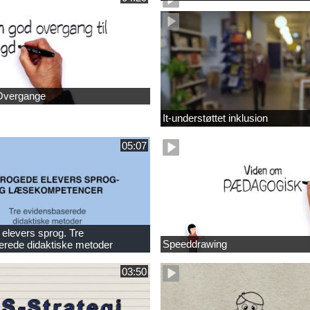
Overgange
It-understøttet inklusion
05:07
elevers sprog. Tre
Speeddrawing
erede didaktiske metoder
03:50