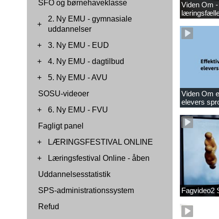
SFO og børnehaveklasse
Viden Om -
læringsfæll
2. Ny EMU - gymnasiale
+
uddannelser
+
3. Ny EMU - EUD
+
4. Ny EMU - dagtilbud
+
5. Ny EMU - AVU
SOSU-videoer
Viden Om ef
elevers spr
+
6. Ny EMU - FVU
Fagligt panel
+
LÆRINGSFESTIVAL ONLINE
+
Læringsfestival Online - åben
Uddannelsesstatistik
SPS-administrationssystem
Fagvideo2 
Refud