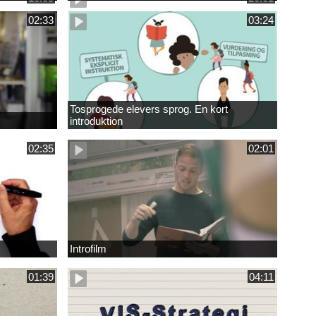
02:33
03:24
Tosprogede elevers sprog. En kort
introduktion
02:35
02:01
Introfilm
01:39
04:11