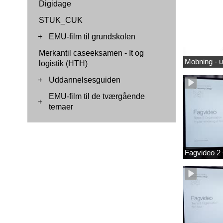
Digidage
STUK_CUK
+
EMU-film til grundskolen
Merkantil caseeksamen - It og
Mobning - 
logistik (HTH)
+
Uddannelsesguiden
EMU-film til de tværgående
+
temaer
Fagvideo 2