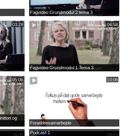
Fagvideo Grundmodul 2 tema 3
03:28
04:58
Fagvideo Grundmodul 1 Tema 3
05:06
03:06
nition og
Forældresamarbejde
Podcast 1
18:05
20:01