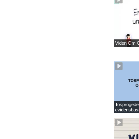
Viden Om 
Tosprogede 
evidensbas