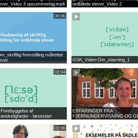
elever_Video 3 opsummering.mp4
ordblinde elever_Video 2
opsummering_Klip2.mp4
08:06
_skriftlig fremstilling målrettet
GSK_Viden-Om_stavning_1
lever
03:04
 Forebyggelse af
ERFARINGER FRA
anskeligheder - læsestart
FJERNUNDERVISNING OG G
03:06