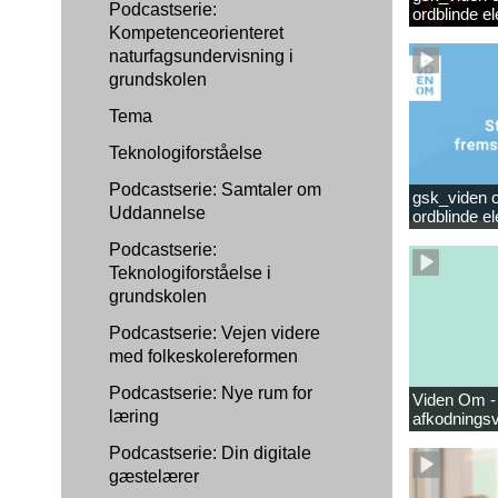
Podcastserie:
ordblinde 
Kompetenceorienteret
naturfagsundervisning i
grundskolen
Tema
Teknologiforståelse
Podcastserie: Samtaler om
gsk_viden om
Uddannelse
ordblinde e
Podcastserie:
Teknologiforståelse i
grundskolen
Podcastserie: Vejen videre
med folkeskolereformen
Podcastserie: Nye rum for
Viden Om -
læring
afkodningsv
Podcastserie: Din digitale
gæstelærer