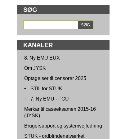
SØG
KANALER
8. Ny EMU EUX
Om JYSK
Optagelser til censorer 2025
+
STIL for STUK
+
7. Ny EMU - FGU
Merkantil caseeksamen 2015-16
(JYSK)
Brugersupport og systemvejledning
STUK - ordblindenetværket