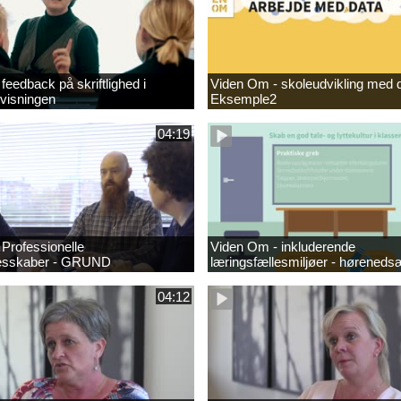
feedback på skriftlighed i
Viden Om - skoleudvikling med d
visningen
Eksemple2
04:19
Professionelle
Viden Om - inkluderende
lesskaber - GRUND
læringsfællesmiljøer - høreneds
04:12