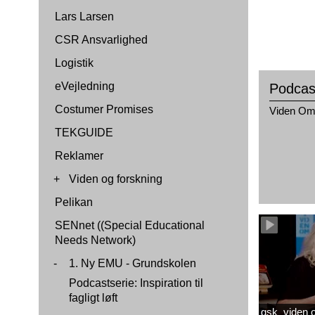
Lars Larsen
CSR Ansvarlighed
Logistik
eVejledning
Podcas
Costumer Promises
Viden O
TEKGUIDE
Reklamer
+
Viden og forskning
Pelikan
SENnet ((Special Educational
Needs Network)
-
1. Ny EMU - Grundskolen
Podcastserie: Inspiration til
fagligt løft
gsk_viden om