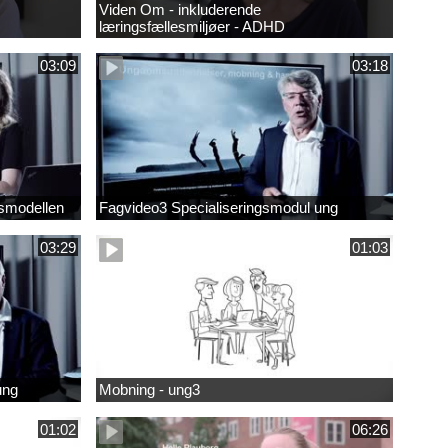
Viden Om - inkluderende
læringsfællesmiljøer - ADHD
03:09
03:18
smodellen
Fagvideo3 Specialiseringsmodul ung
03:29
01:03
ung
Mobning - ung3
01:02
06:26