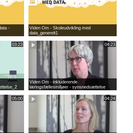
ata -
Viden Om - Skoleudvikling med
data_generelt1
03:23
04:23
Viden Om - inkluderende
ættelse_2
læringsfællesmiljøer - synsnedsættelse
05:00
04:24