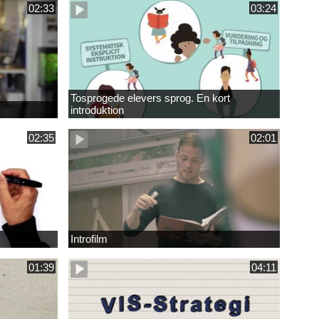
02:33
03:24
Tosprogede elevers sprog. En kort
introduktion
02:35
02:01
Introfilm
01:39
04:11