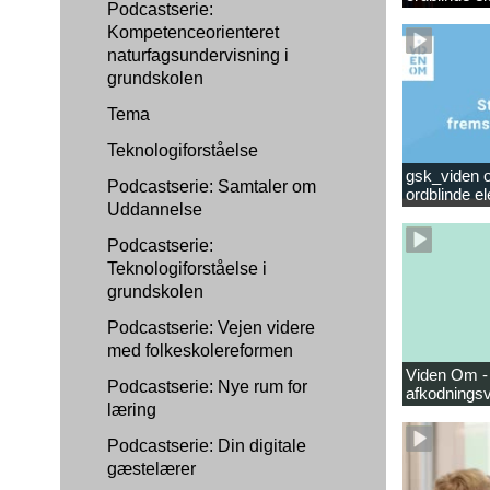
Podcastserie:
Kompetenceorienteret
naturfagsundervisning i
grundskolen
Tema
Teknologiforståelse
gsk_viden om
Podcastserie: Samtaler om
ordblinde e
Uddannelse
Podcastserie:
Teknologiforståelse i
grundskolen
Podcastserie: Vejen videre
med folkeskolereformen
Viden Om -
Podcastserie: Nye rum for
afkodningsv
læring
Podcastserie: Din digitale
gæstelærer