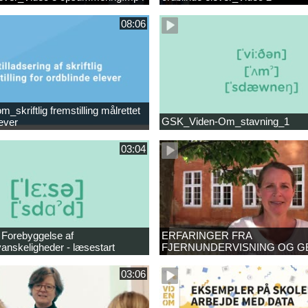
opsummering_Klip2.mp4
08:06
_skriftlig fremstilling målrettet
GSK_Viden-Om_stavning_1
lever
03:04
 Forebyggelse af
ERFARINGER FRA
anskeligheder - læsestart
FJERNUNDERVISNING OG G
03:06