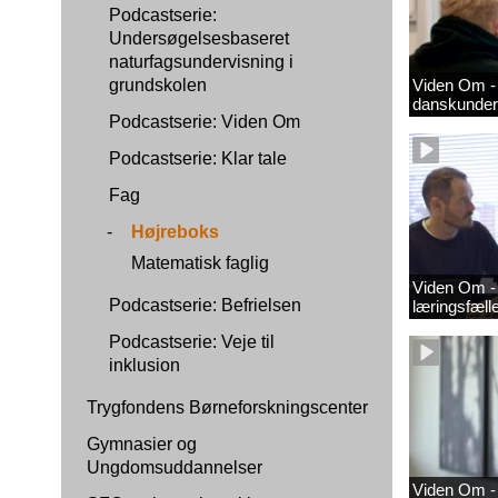
Podcastserie:
Undersøgelsesbaseret
naturfagsundervisning i
grundskolen
Viden Om - 
danskunder
Podcastserie: Viden Om
Podcastserie: Klar tale
Fag
-
Højreboks
Matematisk faglig
Viden Om - 
Podcastserie: Befrielsen
læringsfæl
Podcastserie: Veje til
inklusion
Trygfondens Børneforskningscenter
Gymnasier og
Ungdomsuddannelser
Viden Om -