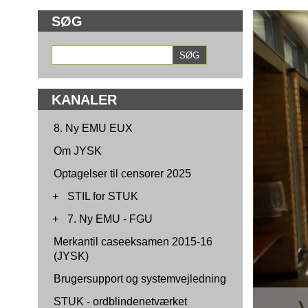
SØG
KANALER
8. Ny EMU EUX
Om JYSK
Optagelser til censorer 2025
+
STIL for STUK
+
7. Ny EMU - FGU
Merkantil caseeksamen 2015-16
(JYSK)
Brugersupport og systemvejledning
STUK - ordblindenetværket