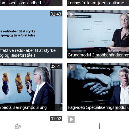
esmiljøer - ordblindhed
læringsfællesmiljøer - autisme
01:43
fektive redskaber til at styrke
Grundmodul 2 mobbehåndtering
og og læseforståels
02:21
Specialiseringsmodul ung
Fagvideo Specialiseringsmodul 
01:02