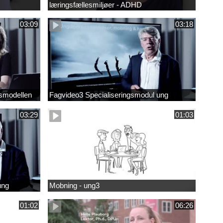
læringsfællesmiljøer - ADHD
03:09
03:18
smodellen
Fagvideo3 Specialiseringsmodul ung
03:29
01:03
ung
Mobning - ung3
01:02
06:26