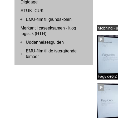
Digidage
STUK_CUK
+
EMU-film til grundskolen
Merkantil caseeksamen - It og
Mobning - 
logistik (HTH)
+
Uddannelsesguiden
EMU-film til de tværgående
+
temaer
Fagvideo 2