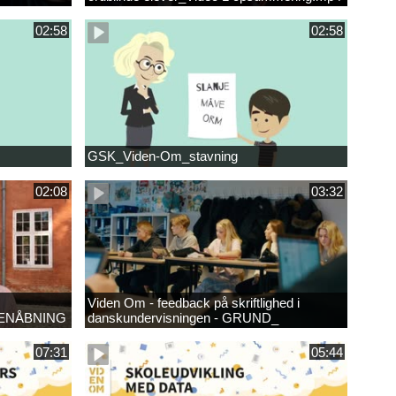
02:58
02:58
GSK_Viden-Om_stavning
02:08
03:32
Viden Om - feedback på skriftlighed i
ENÅBNING
danskundervisningen - GRUND_
07:31
05:44