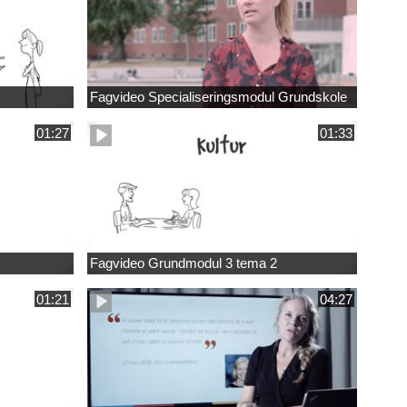
Fagvideo Specialiseringsmodul Grundskole
01:27
01:33
Fagvideo Grundmodul 3 tema 2
01:21
04:27