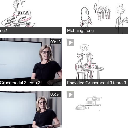
ung2
Mobning - ung
08:13
 Grundmodul 3 tema 3
Fagvideo Grundmodul 3 tema 3
06:34