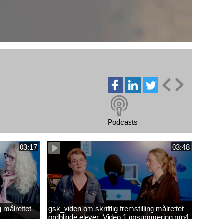
Podcasts
03:17
03:48
g målrettet
gsk_viden om skriftlig fremstilling målrettet
ordblinde elever_Video 1 opsummering.mp4