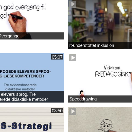
Overgange
It-understøttet inklusion
05:07
elevers sprog. Tre
Speeddrawing
erede didaktiske metoder
03:50