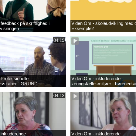
feedback på skriftlighed i
Viden Om - skoleudvikling med d
visningen
Eksemple2
04:19
Professionelle
Viden Om - inkluderende
lesskaber - GRUND
læringsfællesmiljøer - høreneds
04:12
 inkluderende
Viden Om - inkluderende