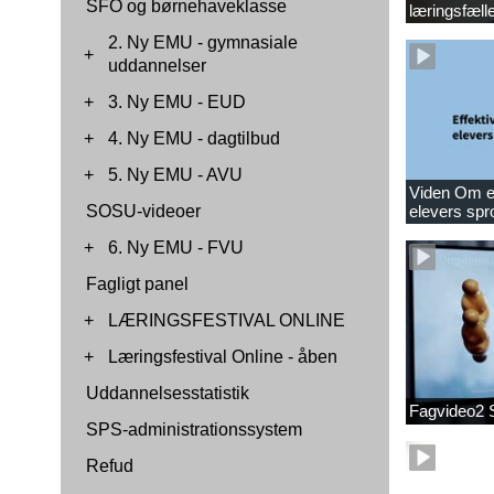
SFO og børnehaveklasse
læringsfæll
2. Ny EMU - gymnasiale
+
uddannelser
+
3. Ny EMU - EUD
+
4. Ny EMU - dagtilbud
+
5. Ny EMU - AVU
Viden Om ef
SOSU-videoer
elevers spr
+
6. Ny EMU - FVU
Fagligt panel
+
LÆRINGSFESTIVAL ONLINE
+
Læringsfestival Online - åben
Uddannelsesstatistik
Fagvideo2 
SPS-administrationssystem
Refud