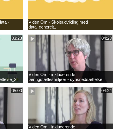
ata -
Viden Om - Skoleudvikling med
data_generelt1
03:23
04:23
Viden Om - inkluderende
ættelse_2
læringsfællesmiljøer - synsnedsættelse
05:00
04:24
Viden Om - inkluderende