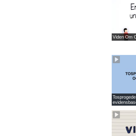
Viden Om 
Tosprogede 
evidensbas