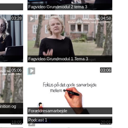
Fagvideo Grundmodul 2 tema 3
03:28
04:58
Fagvideo Grundmodul 1 Tema 3
05:06
03:06
nition og
Forældresamarbejde
Podcast 1
18:05
20:01