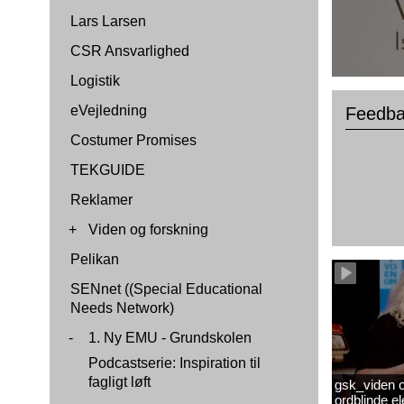
Lars Larsen
CSR Ansvarlighed
Logistik
eVejledning
Feedb
Costumer Promises
TEKGUIDE
Reklamer
+
Viden og forskning
Pelikan
SENnet ((Special Educational
Needs Network)
-
1. Ny EMU - Grundskolen
Podcastserie: Inspiration til
fagligt løft
gsk_viden om
ordblinde 