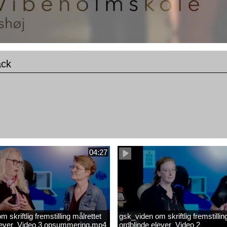
ack
04:27
 skriftlig fremstilling målrettet
gsk_viden om skriftlig fremstillin
elever_Video 3 opsummering.mp4
ordblinde elever_Video 2