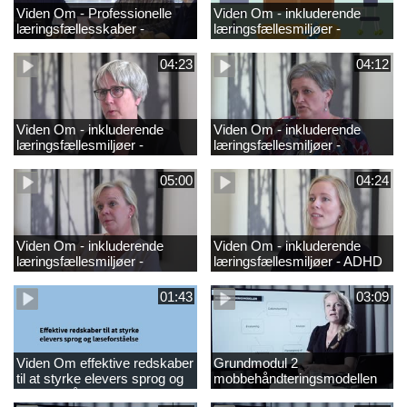
Viden Om - Professionelle
Viden Om - inkluderende
læringsfællesskaber -
læringsfællesmiljøer -
GRUND
hørenedsættelse_2
04:23
04:12
Viden Om - inkluderende
Viden Om - inkluderende
læringsfællesmiljøer -
læringsfællesmiljøer -
synsnedsættelse
ordblindhed
05:00
04:24
Viden Om - inkluderende
Viden Om - inkluderende
læringsfællesmiljøer -
læringsfællesmiljøer - ADHD
autisme
01:43
03:09
Viden Om effektive redskaber
Grundmodul 2
til at styrke elevers sprog og
mobbehåndteringsmodellen
læseforståels