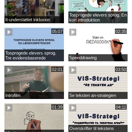
Tosprogede elevers sprog. En
It-understøttet inklusion
kort introduktion
05:07
02:35
Tosprogede elevers sprog.
Speeddrawing
Tre evidensbaserede
didaktiske metoder
02:01
03:50
Introfilm
Se teksten an-strategien
01:39
04:11
Overskrifter til tekstens