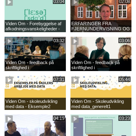
03:04
02:08
Viden Om - Forebyggelse af
ERFARINGER FRA
afkodningsvanskeligheder -
FJERNUNDERVISNING OG
læsestart
GENÅBNING
03:32
03:06
Viden Om - feedback på
Viden Om - feedback på
skriftlighed i
skriftlighed i
danskundervisningen -
danskundervisningen
GRUND_
07:31
05:44
Viden Om - skoleudvikling
Viden Om - Skoleudvikling
med data - Eksemple2
med data_generelt1
04:19
03:23