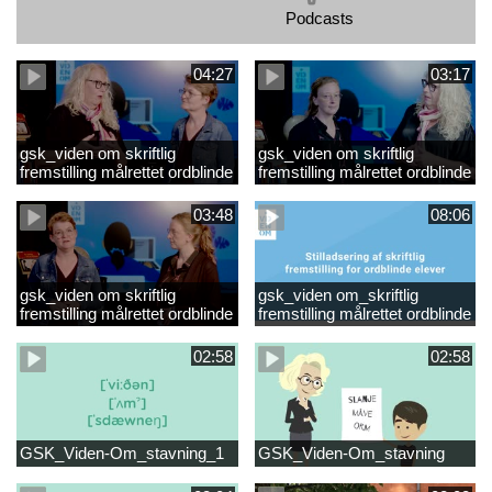
Podcasts
04:27
03:17
gsk_viden om skriftlig
gsk_viden om skriftlig
fremstilling målrettet ordblinde
fremstilling målrettet ordblinde
elever_Video 3
elever_Video 2
opsummering.mp4
opsummering_Klip2.mp4
03:48
08:06
gsk_viden om skriftlig
gsk_viden om_skriftlig
fremstilling målrettet ordblinde
fremstilling målrettet ordblinde
elever_Video 1
elever
opsummering.mp4
02:58
02:58
GSK_Viden-Om_stavning_1
GSK_Viden-Om_stavning