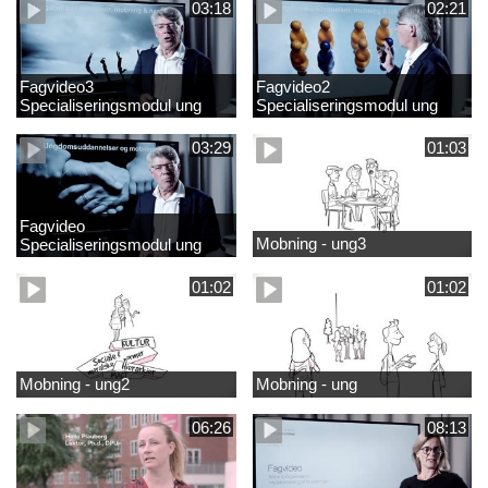
03:18
02:21
Fagvideo3
Fagvideo2
Specialiseringsmodul ung
Specialiseringsmodul ung
03:29
01:03
Fagvideo
Mobning - ung3
Specialiseringsmodul ung
01:02
01:02
Mobning - ung2
Mobning - ung
06:26
08:13