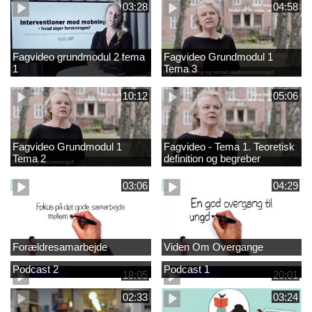
03:28
04:58
Fagvideo grundmodul 2 tema
Fagvideo Grundmodul 1
1
Tema 3
10:12
05:06
Fagvideo Grundmodul 1
Fagvideo - Tema 1. Teoretisk
Tema 2
definition og begreber
03:06
04:29
Forældresamarbejde
Viden Om Overgange
Podcast 2
Podcast 1
18:05
20:01
02:33
03:24