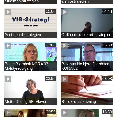
Mindmap-strategien
afsnit-strategien
05:00
04:48
Gæt et ord-strategien
Ordkendskabskort-strategien
02:06
05:53
Bente Bjørnholt KORA 03
Rasmus Højbjerg Jacobsen
Målstyret tilgang
KORA 02
03:56
03:08
Mette Deding SFI Elever
Reflektionsskrivning
02:59
16:50