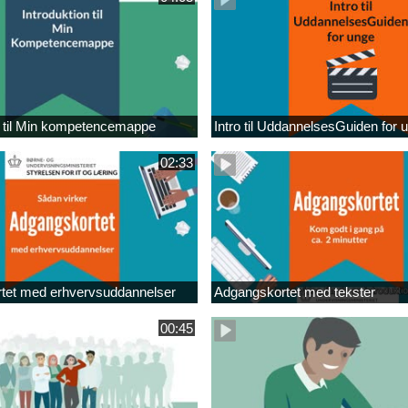
n til Min kompetencemappe
Intro til UddannelsesGuiden for 
02:33
tet med erhvervsuddannelser
Adgangskortet med tekster
00:45