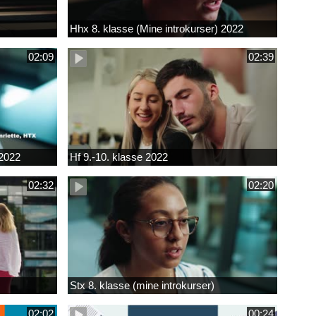
Hhx 8. klasse (Mine introkurser) 2022
02:09
02:39
 2022
Hf 9.-10. klasse 2022
02:32
02:20
Stx 8. klasse (mine introkurser)
02:02
00:24