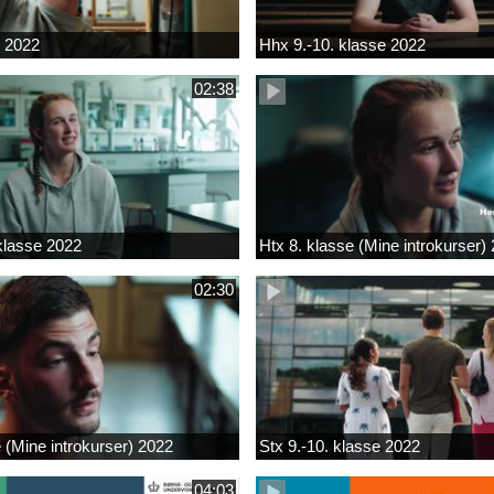
k 2022
Hhx 9.-10. klasse 2022
02:38
 klasse 2022
Htx 8. klasse (Mine introkurser)
02:30
e (Mine introkurser) 2022
Stx 9.-10. klasse 2022
04:03