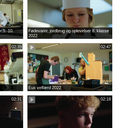
r 9.-10.
Fødevarer, jordbrug og oplevelser 8. klasse
2022
02:39
02:47
Eux velfærd 2022
02:31
02:18