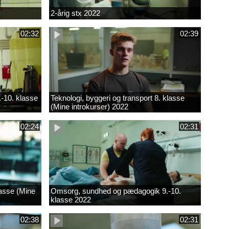
2-årig stx 2022
02:32
02:39
.-10. klasse
Teknologi, byggeri og transport 8. klasse
(Mine introkurser) 2022
02:24
02:31
lasse (Mine
Omsorg, sundhed og pædagogik 9.-10.
klasse 2022
02:38
02:31