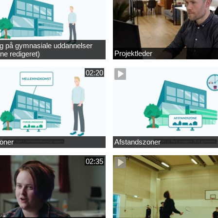
ng på gymnasiale uddannelser
Projektleder
ne redigeret)
02:20
oner
Afstandszoner
02:35