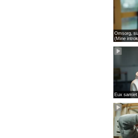
Omsorg, su
(Mine intro
Eux samlet 