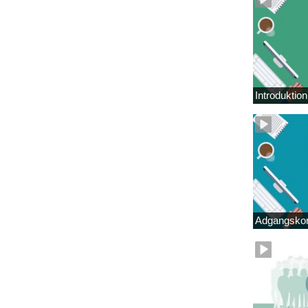
Introduktio
Adgangskor