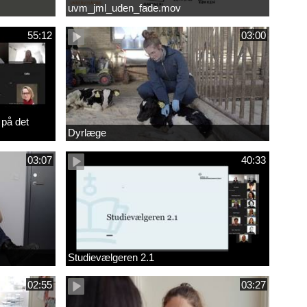
uvm_jml_uden_fade.mov
55:12
03:00
 på det
Dyrlæge
03:07
40:33
Studievælgeren 2.1
02:55
03:27