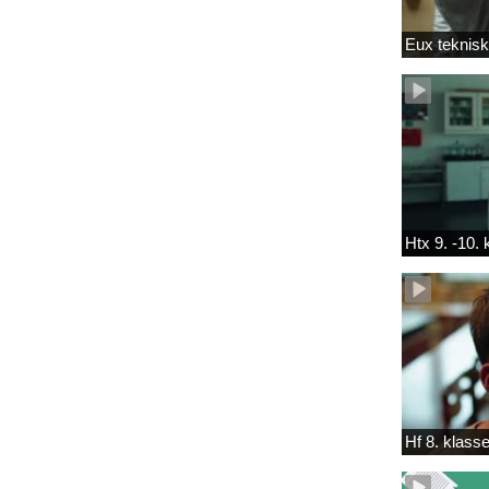
Eux teknis
Htx 9. -10.
Hf 8. klass