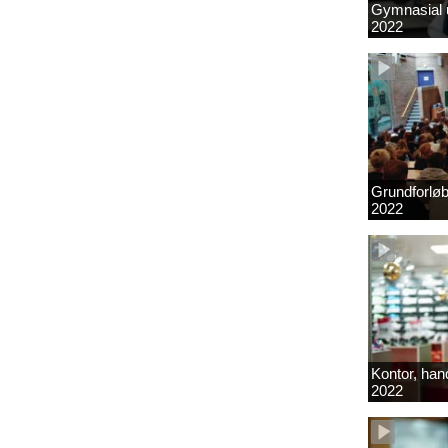
Gymnasial u
2022
Grundforlø
2022
Kontor, hand
2022