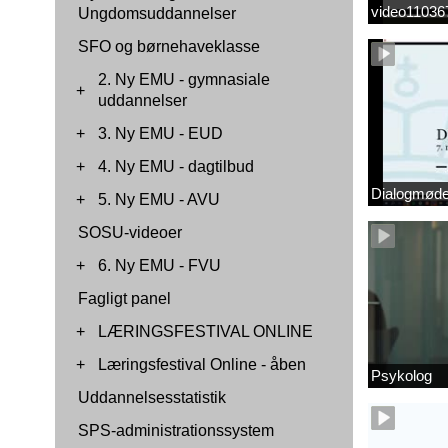
video1103
Ungdomsuddannelser
SFO og børnehaveklasse
2. Ny EMU - gymnasiale
+
uddannelser
+
3. Ny EMU - EUD
+
4. Ny EMU - dagtilbud
Dialogmøde 
+
5. Ny EMU - AVU
SOSU-videoer
+
6. Ny EMU - FVU
Fagligt panel
+
LÆRINGSFESTIVAL ONLINE
+
Læringsfestival Online - åben
Psykolog
Uddannelsesstatistik
SPS-administrationssystem