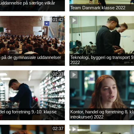
ddannelse på særlige vilkår
Team Danmark klasse 2022
01:42
b på de gymnasiale uddannelser
Teknologi, byggeri og transport 9
2022
02:33
el og forretning 9.-10. klasse
Kontor, handel og forretning 8. k
introkurser) 2022
02:37