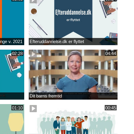
unge v. 2021
Efteruddannelse.dk er flyttet
02:28
04:44
Dit barns fremtid
01:10
00:45