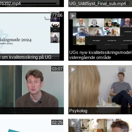
676392.mp4
UG_UddSyst_Final_sub.mp4
77:06
UGs nyw kvalitetssikringsmodel
om kvalitetssikring på UG
videregående område
03:07
Psykolog
02:25