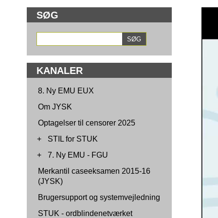
SØG
KANALER
8. Ny EMU EUX
Om JYSK
Optagelser til censorer 2025
+
STIL for STUK
+
7. Ny EMU - FGU
Merkantil caseeksamen 2015-16
(JYSK)
Brugersupport og systemvejledning
STUK - ordblindenetværket