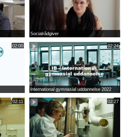
Socialrådgiver
02:00
02:24
International gymnasial uddannelse 2022
02:11
02:27