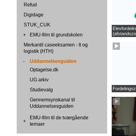
Refud
Digidage
STUK_CUK
Elevfordeli
(afstandszo
+
EMU-film til grundskolen
Merkantil caseeksamen - It og
logistik (HTH)
-
Uddannelsesguiden
Optagelse.dk
UG arkiv
Fordelingsz
Studievalg
Gennemsynskanal til
Uddannelsesguiden
EMU-film til de tværgående
+
temaer