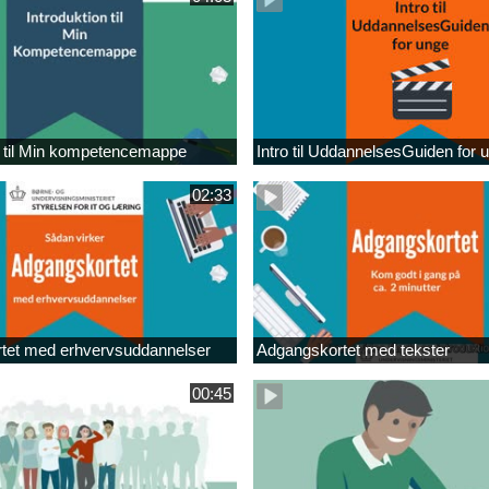
n til Min kompetencemappe
Intro til UddannelsesGuiden for 
02:33
tet med erhvervsuddannelser
Adgangskortet med tekster
00:45