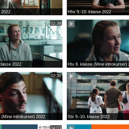
k 2022
Hhx 9.-10. klasse 2022
02:38
 klasse 2022
Htx 8. klasse (Mine introkurser)
02:30
e (Mine introkurser) 2022
Stx 9.-10. klasse 2022
04:03