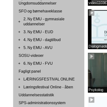
video1103
Ungdomsuddannelser
SFO og børnehaveklasse
2. Ny EMU - gymnasiale
+
uddannelser
+
3. Ny EMU - EUD
+
4. Ny EMU - dagtilbud
Dialogmøde 
+
5. Ny EMU - AVU
SOSU-videoer
+
6. Ny EMU - FVU
Fagligt panel
+
LÆRINGSFESTIVAL ONLINE
+
Læringsfestival Online - åben
Psykolog
Uddannelsesstatistik
SPS-administrationssystem