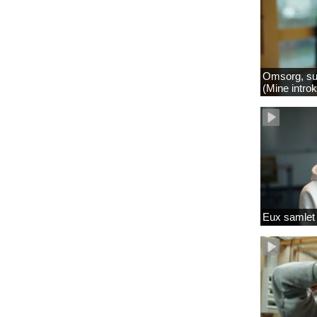
Omsorg, su
(Mine intro
Eux samlet 