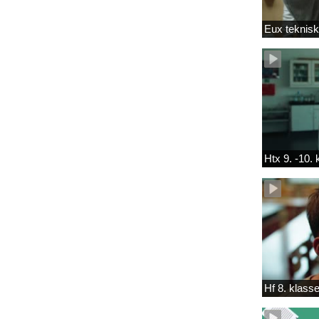
Eux teknis
Htx 9. -10.
Hf 8. klass