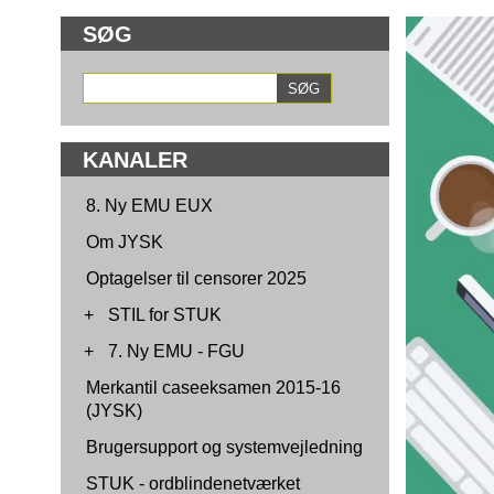
SØG
KANALER
8. Ny EMU EUX
Om JYSK
Optagelser til censorer 2025
+
STIL for STUK
+
7. Ny EMU - FGU
Merkantil caseeksamen 2015-16
(JYSK)
Brugersupport og systemvejledning
STUK - ordblindenetværket