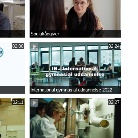
Socialrådgiver
02:00
02:24
International gymnasial uddannelse 2022
02:11
02:27