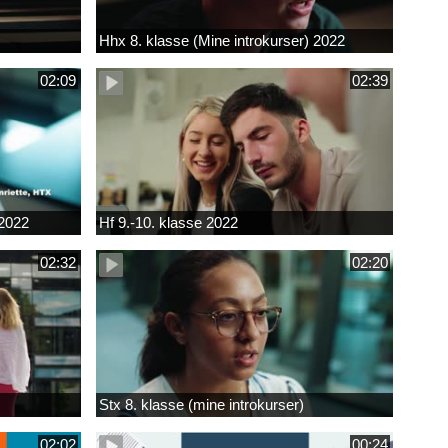
Hhx 8. klasse (Mine introkurser) 2022
02:09
02:39
 2022
Hf 9.-10. klasse 2022
02:32
02:20
Stx 8. klasse (mine introkurser)
02:02
00:24