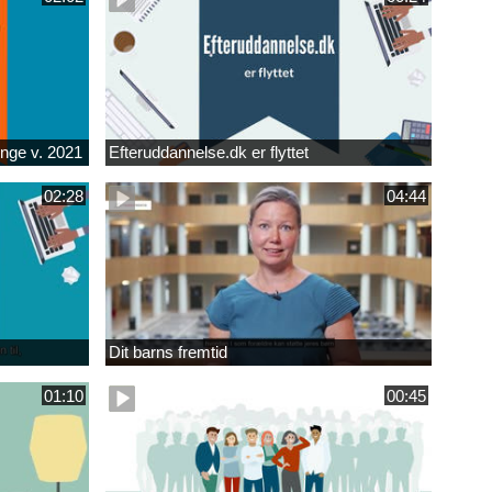
unge v. 2021
Efteruddannelse.dk er flyttet
02:28
04:44
Dit barns fremtid
01:10
00:45