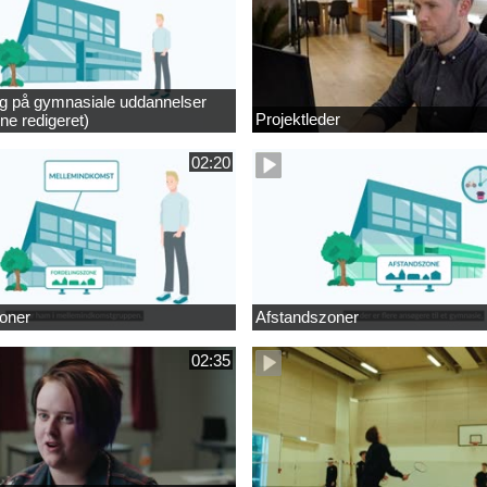
ng på gymnasiale uddannelser
Projektleder
ne redigeret)
02:20
oner
Afstandszoner
02:35