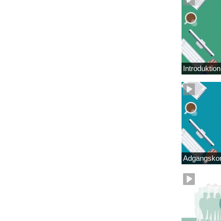
Introduktio
Adgangskor