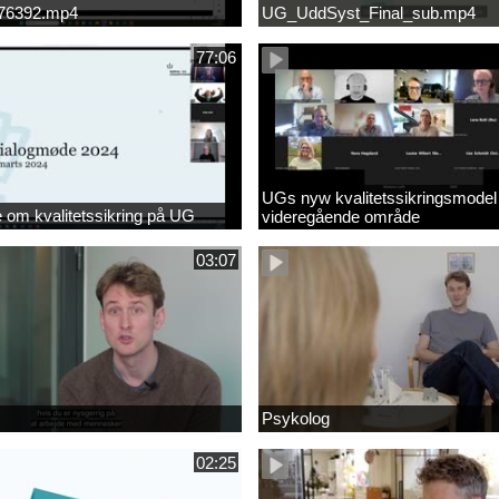
676392.mp4
UG_UddSyst_Final_sub.mp4
77:06
UGs nyw kvalitetssikringsmodel
om kvalitetssikring på UG
videregående område
03:07
Psykolog
02:25