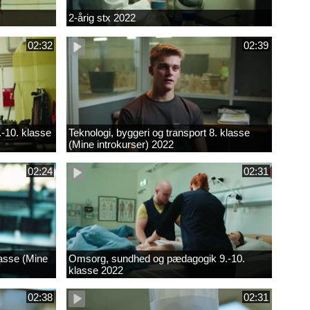
2-årig stx 2022
02:32
02:39
.-10. klasse
Teknologi, byggeri og transport 8. klasse
(Mine introkurser) 2022
02:24
02:31
lasse (Mine
Omsorg, sundhed og pædagogik 9.-10.
klasse 2022
02:38
02:31