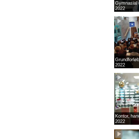
Gymnasial u
2022
Grundforlø
2022
Kontor, hand
2022