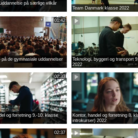
ddannelse på særlige vilkår
Team Danmark klasse 2022
01:42
b på de gymnasiale uddannelser
Teknologi, byggeri og transport 9
2022
02:33
el og forretning 9.-10. klasse
Kontor, handel og forretning 8. k
introkurser) 2022
02:37