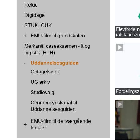
Refud
Digidage
STUK_CUK
Elevfordeli
(afstandszo
+
EMU-film til grundskolen
Merkantil caseeksamen - It og
logistik (HTH)
-
Uddannelsesguiden
Optagelse.dk
UG arkiv
Fordelingsz
Studievalg
Gennemsynskanal til
Uddannelsesguiden
EMU-film til de tværgående
+
temaer