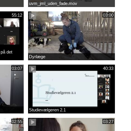
uvm_jml_uden_fade.mov
55:12
03:00
 på det
Dyrlæge
03:07
40:33
Studievælgeren 2.1
02:55
03:27