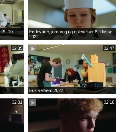
r 9.-10.
Fødevarer, jordbrug og oplevelser 8. klasse
2022
02:39
02:47
Eux velfærd 2022
02:31
02:18