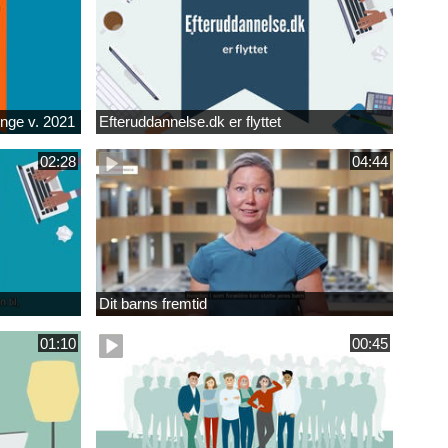
unge v. 2021
Efteruddannelse.dk er flyttet
02:28
04:44
Dit barns fremtid
01:10
00:45