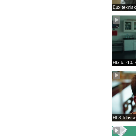
Eux teknis
Htx 9. -10.
Hf 8. klass