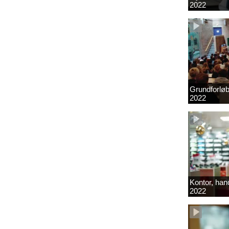
2022
Grundforlø
2022
Kontor, hand
2022