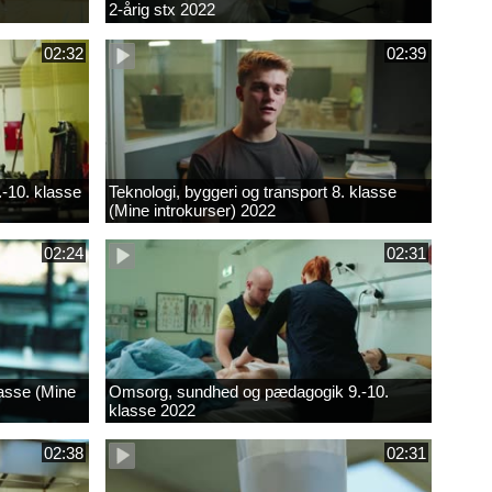
2-årig stx 2022
02:32
02:39
.-10. klasse
Teknologi, byggeri og transport 8. klasse
(Mine introkurser) 2022
02:24
02:31
lasse (Mine
Omsorg, sundhed og pædagogik 9.-10.
klasse 2022
02:38
02:31