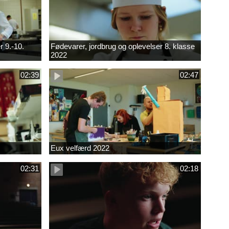
r 9.-10.
Fødevarer, jordbrug og oplevelser 8. klasse
2022
02:39
02:47
Eux velfærd 2022
02:31
02:18