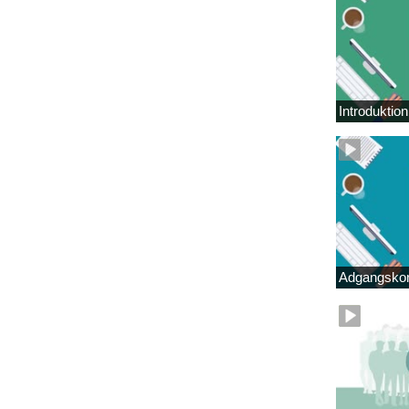
Introduktio
Adgangskor