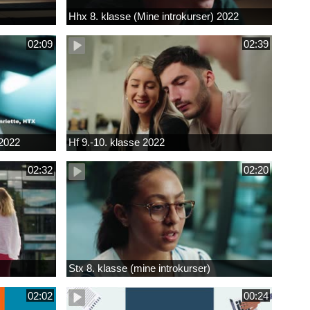
Hhx 8. klasse (Mine introkurser) 2022
02:09
02:39
 2022
Hf 9.-10. klasse 2022
02:32
02:20
Stx 8. klasse (mine introkurser)
02:02
00:24