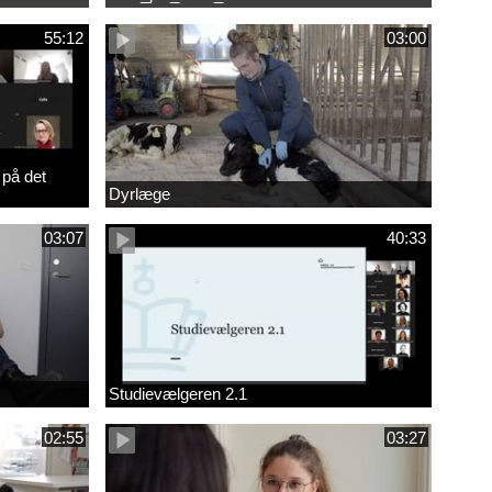
55:12
03:00
 på det
Dyrlæge
03:07
40:33
Studievælgeren 2.1
02:55
03:27