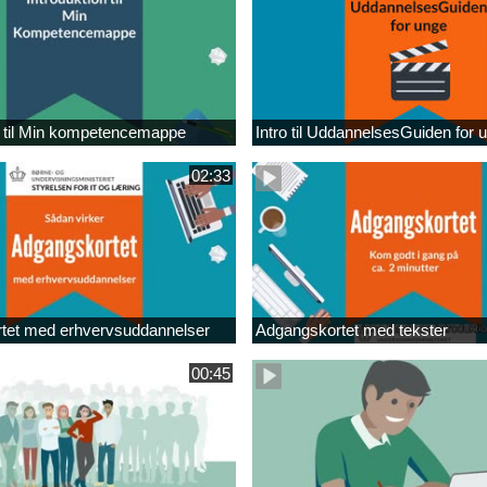
n til Min kompetencemappe
Intro til UddannelsesGuiden for 
02:33
tet med erhvervsuddannelser
Adgangskortet med tekster
00:45