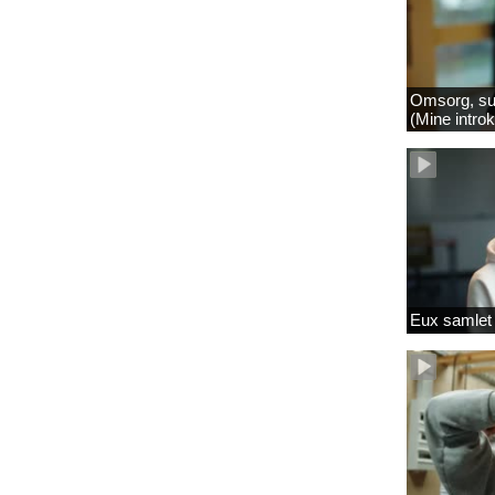
Omsorg, su
(Mine intro
Eux samlet 