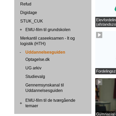
Refud
Digidage
Elevfordeli
STUK_CUK
(afstandszo
+
EMU-film til grundskolen
Merkantil caseeksamen - It og
logistik (HTH)
-
Uddannelsesguiden
Optagelse.dk
UG arkiv
Fordelingsz
Studievalg
Gennemsynskanal til
Uddannelsesguiden
EMU-film til de tværgående
+
temaer
Gymnasial u