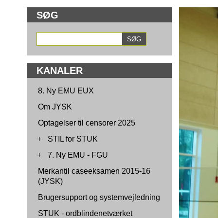
SØG
KANALER
8. Ny EMU EUX
Om JYSK
Optagelser til censorer 2025
+
STIL for STUK
+
7. Ny EMU - FGU
Merkantil caseeksamen 2015-16
(JYSK)
Brugersupport og systemvejledning
STUK - ordblindenetværket