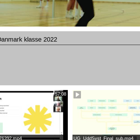
anmark klasse 2022
57:08
676392.mp4
UG_UddSyst_Final_sub.mp4