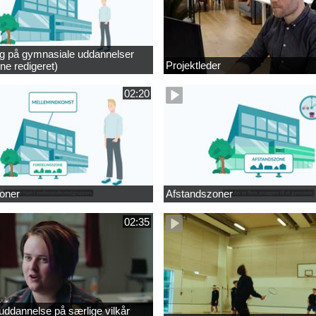
ng på gymnasiale uddannelser
Projektleder
ne redigeret)
02:20
oner
Afstandszoner
02:35
ddannelse på særlige vilkår