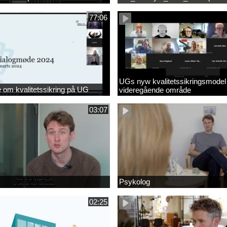
77:06
UGs nyw kvalitetssikringsmodel
om kvalitetssikring på UG
videregående område
03:07
Psykolog
02:25