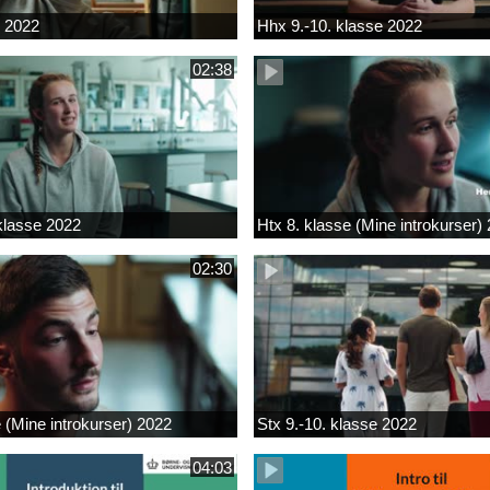
k 2022
Hhx 9.-10. klasse 2022
02:38
 klasse 2022
Htx 8. klasse (Mine introkurser)
02:30
e (Mine introkurser) 2022
Stx 9.-10. klasse 2022
04:03