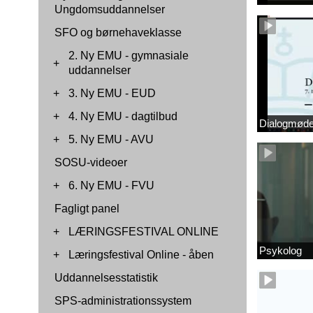
Ungdomsuddannelser
SFO og børnehaveklasse
2. Ny EMU - gymnasiale
+
uddannelser
+
3. Ny EMU - EUD
+
4. Ny EMU - dagtilbud
Dialogmøde 
+
5. Ny EMU - AVU
SOSU-videoer
+
6. Ny EMU - FVU
Fagligt panel
+
LÆRINGSFESTIVAL ONLINE
Psykolog
+
Læringsfestival Online - åben
Uddannelsesstatistik
SPS-administrationssystem