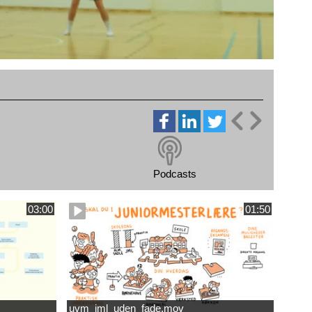
Podcasts
03:00
01:50
uvm_jml_uden_fade.mov