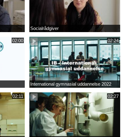
Socialrådgiver
02:00
02:24
International gymnasial uddannelse 2022
02:11
02:27