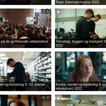
Team Danmark klasse 2022
01:42
b på de gymnasiale uddannelser
Teknologi, byggeri og transport 9
2022
02:33
el og forretning 9.-10. klasse
Kontor, handel og forretning 8. k
introkurser) 2022
02:37