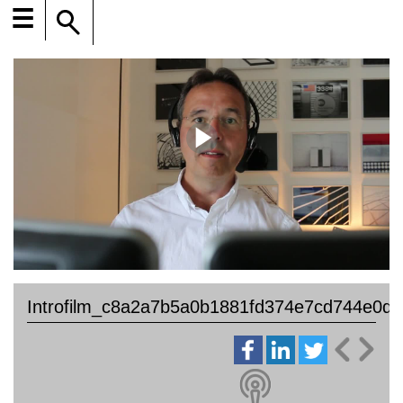
☰
Introfilm_c8a2a7b5a0b1881fd374e7cd744e0d