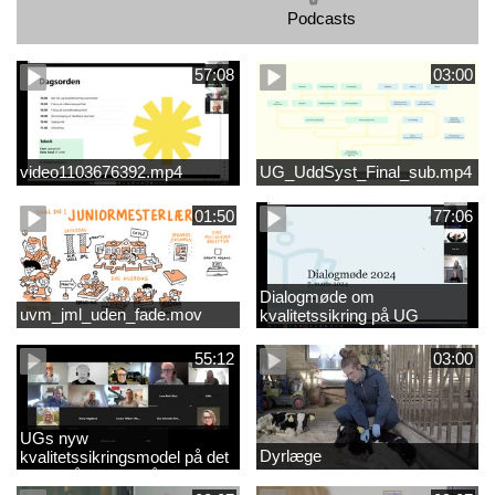
Podcasts
57:08
03:00
video1103676392.mp4
UG_UddSyst_Final_sub.mp4
01:50
77:06
Dialogmøde om
uvm_jml_uden_fade.mov
kvalitetssikring på UG
55:12
03:00
UGs nyw
Dyrlæge
kvalitetssikringsmodel på det
videregående område