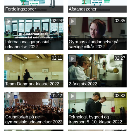
Fordelingszoner
Afstandszoner
02:24
02:35
International gymnasial
Gymnasial uddannelse på
uddannelse 2022
særlige vilkår 2022
02:11
02:27
Team Danmark klasse 2022
2-årig stx 2022
01:42
02:32
Grundforløb på de
Teknologi, byggeri og
gymnasiale uddannelser 2022
transport 9.-10. klasse 2022