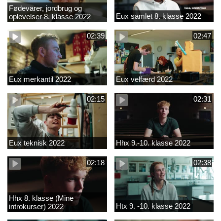
Fødevarer, jordbrug og
Eux samlet 8. klasse 2022
oplevelser 8. klasse 2022
02:39
02:47
Eux merkantil 2022
Eux velfærd 2022
02:15
02:31
Eux teknisk 2022
Hhx 9.-10. klasse 2022
02:18
02:38
Hhx 8. klasse (Mine
Htx 9. -10. klasse 2022
introkurser) 2022