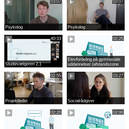
03:07
03:07
Psykolog
Psykolog
40:33
02:25
Elevfordeling på gymnasiale
Studievælgeren 2.1
uddannelser (afstandszone
redigeret)
02:55
03:27
Projektleder
Socialrådgiver
02:20
02:00