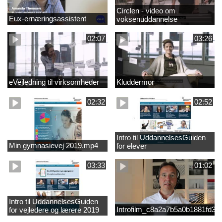
Circlen - video om
Eux-ernæringsassistent
voksenuddannelse
02:07
03:26
eVejledning til virksomheder
Kluddermor
02:32
02:52
Intro til UddannelsesGuiden
Min gymnasievej 2019.mp4
for elever
03:33
01:02
Intro til UddannelsesGuiden
Introfilm_c8a2a7b5a0b1881fd3
for vejledere og lærere 2019