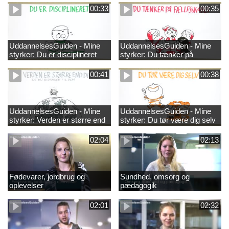
00:33
00:35
UddannelsesGuiden - Mine
UddannelsesGuiden - Mine
styrker: Du er disciplineret
styrker: Du tænker på
fællesskabet
00:41
00:38
UddannelsesGuiden - Mine
UddannelsesGuiden - Mine
styrker: Verden er større end
styrker: Du tør være dig selv
dig og du bidrager til den
02:04
02:13
Fødevarer, jordbrug og
Sundhed, omsorg og
oplevelser
pædagogik
02:01
02:32