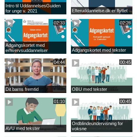
Intro til UddannelsesGuiden
Efteruddannelse.dk er flyttet
for unge v. 2021
02:33
02:28
Adgangskortet med
Adgangskortet med tekster
erhvervsuddannelser
04:44
00:45
Dit barns fremtid
OBU med tekster
01:10
00:45
Ordblindeundervisning for
AVU med tekster
voksne