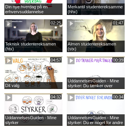
Din nye hverdag på en
Merkantil studentereksamrne
erhvervsuddannelse
(hhx)
02:25
01:47
Teknisk studentereksamen
Almen studentereksamen
(htx)
(stx)
04:57
00:39
UddannelsesGuiden - Mine
Dit valg
styrker: Du tænker over
tingene
04:32
00:34
UddannelsesGuiden - Mine
UddannelsesGuiden - Mine
styrker
styrker: Du er noget for andre