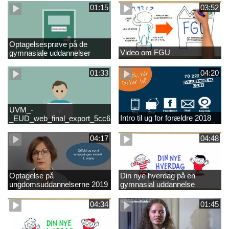
01:15
03:52
Optagelsesprøve på de
Video om FGU
gymnasiale uddannelser
01:33
04:20
UVM_-
Intro til ug for forældre 2018
_EUD_web_final_export_5cc62b2de8a2eab5775e52e524e16290
04:17
04:48
Optagelse på
Din nye hverdag på en
ungdomsuddannelserne 2019
gymnasial uddannelse
04:34
01:45