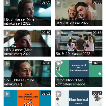
02:09
02:39
Htx 8. klasse (Mine
Hf 9.-10. klasse 2022
introkurser) 2022
02:30
02:32
Hf 8. klasse (Mine
Stx 9.-10. klasse 2022
introkurser) 2022
02:20
04:03
Stx 8. klasse (mine
Introduktion til Min
introkurser)
kompetencemappe
02:02
00:24