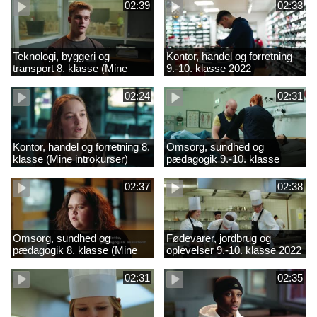
02:39
02:33
Teknologi, byggeri og
Kontor, handel og forretning
transport 8. klasse (Mine
9.-10. klasse 2022
introkurser) 2022
02:24
02:31
Kontor, handel og forretning 8.
Omsorg, sundhed og
klasse (Mine introkurser)
pædagogik 9.-10. klasse
2022
2022
02:37
02:38
Omsorg, sundhed og
Fødevarer, jordbrug og
pædagogik 8. klasse (Mine
oplevelser 9.-10. klasse 2022
introkurser) 2022
02:31
02:35