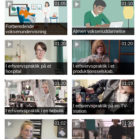
01:05
01:10
Forberedende
Almen voksenuddannelse
voksenundervisning
01:20
01:20
I erhvervspraktik på et
I erhvervspraktik i et
hospital
produktionsselskab.
01:20
01:19
I erhvervspraktik på en TV-
I erhvervspraktik i en tøjbutik
station
01:02
01:30