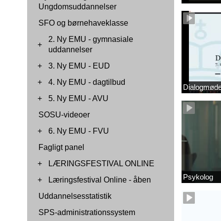
Ungdomsuddannelser
SFO og børnehaveklasse
2. Ny EMU - gymnasiale
+
uddannelser
+
3. Ny EMU - EUD
+
4. Ny EMU - dagtilbud
Dialogmøde 
+
5. Ny EMU - AVU
SOSU-videoer
+
6. Ny EMU - FVU
Fagligt panel
+
LÆRINGSFESTIVAL ONLINE
Psykolog
+
Læringsfestival Online - åben
Uddannelsesstatistik
SPS-administrationssystem