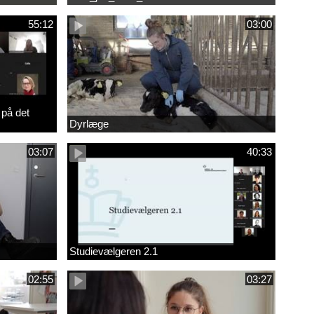
55:12
03:00
 på det
Dyrlæge
03:07
40:33
Studievælgeren 2.1
02:55
03:27