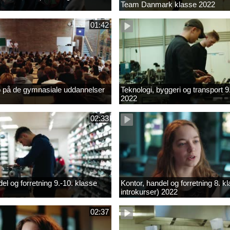
Team Danmark klasse 2022
01:42
b på de gymnasiale uddannelser
Teknologi, byggeri og transport 9
2022
02:33
el og forretning 9.-10. klasse
Kontor, handel og forretning 8. k
introkurser) 2022
02:37