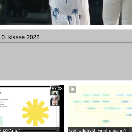
10. klasse 2022
57:08
676392.mp4
UG_UddSyst_Final_sub.mp4