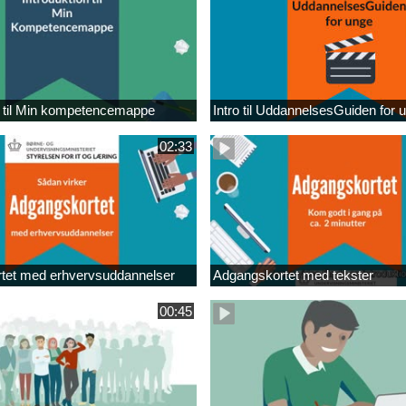
n til Min kompetencemappe
Intro til UddannelsesGuiden for 
02:33
tet med erhvervsuddannelser
Adgangskortet med tekster
00:45