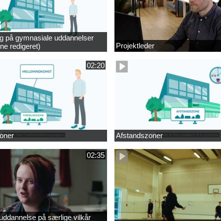
ng på gymnasiale uddannelser
Projektleder
ne redigeret)
02:20
oner
Afstandszoner
02:35
ddannelse på særlige vilkår