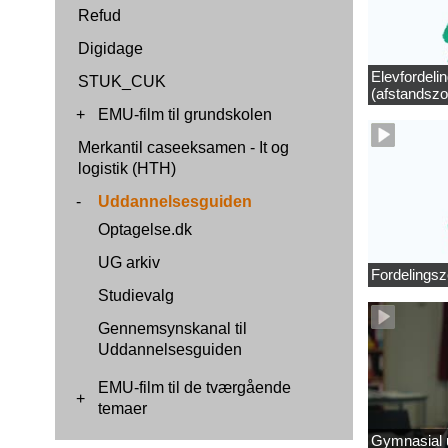
Refud
Digidage
Elevfordeli
STUK_CUK
(afstandszo
+
EMU-film til grundskolen
Merkantil caseeksamen - It og
logistik (HTH)
-
Uddannelsesguiden
Optagelse.dk
UG arkiv
Fordelingsz
Studievalg
Gennemsynskanal til
Uddannelsesguiden
EMU-film til de tværgående
+
temaer
Gymnasial u