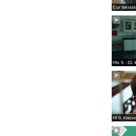
Eux teknis
Htx 9. -10.
Hf 8. klass