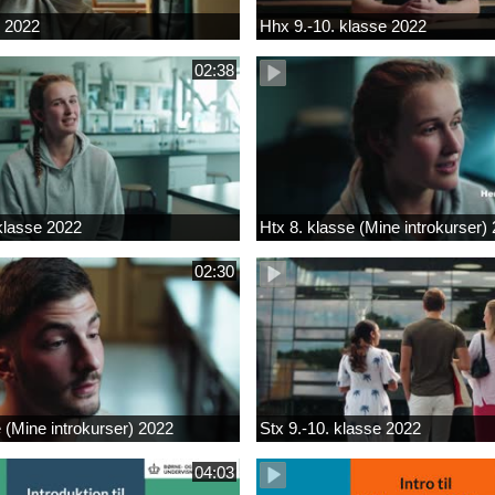
k 2022
Hhx 9.-10. klasse 2022
02:38
 klasse 2022
Htx 8. klasse (Mine introkurser)
02:30
e (Mine introkurser) 2022
Stx 9.-10. klasse 2022
04:03