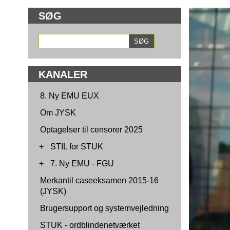
SØG
KANALER
8. Ny EMU EUX
Om JYSK
Optagelser til censorer 2025
+
STIL for STUK
+
7. Ny EMU - FGU
Merkantil caseeksamen 2015-16
(JYSK)
Brugersupport og systemvejledning
STUK - ordblindenetværket