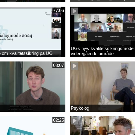
77:06
UGs nyw kvalitetssikringsmodel
om kvalitetssikring på UG
videregående område
03:07
Psykolog
02:25