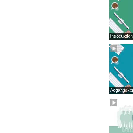
Introduktio
Adgangskor