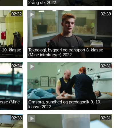
2-årig stx 2022
02:32
02:39
.-10. klasse
Teknologi, byggeri og transport 8. klasse
(Mine introkurser) 2022
02:24
02:31
lasse (Mine
Omsorg, sundhed og pædagogik 9.-10.
klasse 2022
02:38
02:31