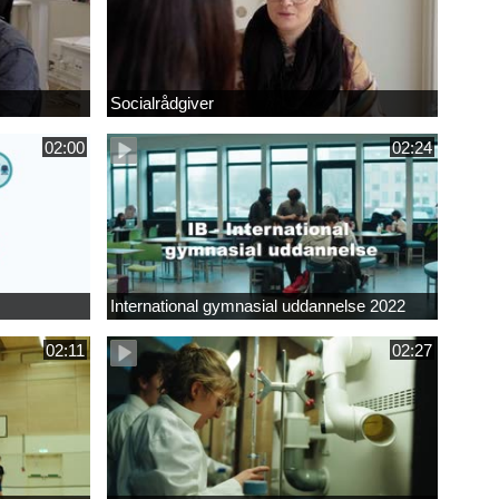
Socialrådgiver
02:00
02:24
International gymnasial uddannelse 2022
02:11
02:27