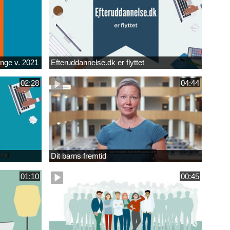
unge v. 2021
Efteruddannelse.dk er flyttet
02:28
04:44
Dit barns fremtid
01:10
00:45