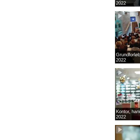
2022
Grundforlø
2022
Kontor, hand
2022