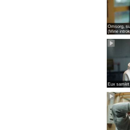
Omsorg, su
(Mine intro
Eux samlet 