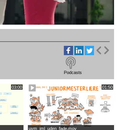
Podcasts
03:00
01:50
uvm_jml_uden_fade.mov