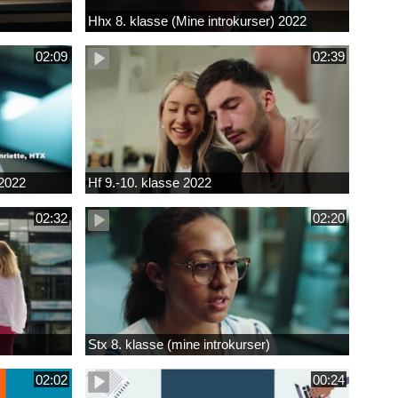
Hhx 8. klasse (Mine introkurser) 2022
02:09
02:39
 2022
Hf 9.-10. klasse 2022
02:32
02:20
Stx 8. klasse (mine introkurser)
02:02
00:24