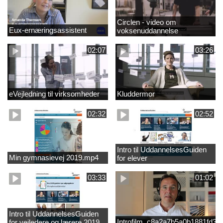
Circlen - video om
Eux-ernæringsassistent
voksenuddannelse
02:07
03:26
eVejledning til virksomheder
Kluddermor
02:32
02:52
Intro til UddannelsesGuiden
Min gymnasievej 2019.mp4
for elever
03:33
01:02
Intro til UddannelsesGuiden
Introfilm_c8a2a7b5a0b1881fd3
for vejledere og lærere 2019