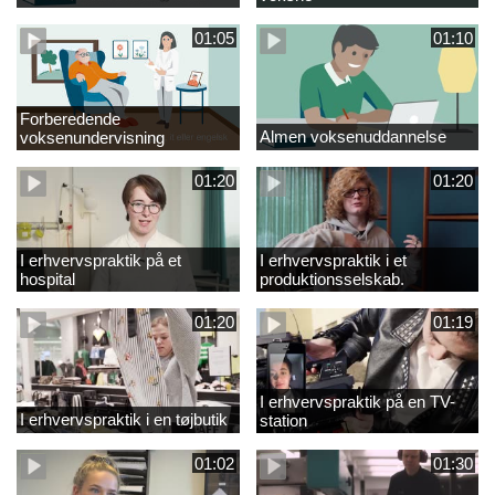
01:05
01:10
Forberedende
Almen voksenuddannelse
voksenundervisning
01:20
01:20
I erhvervspraktik på et
I erhvervspraktik i et
hospital
produktionsselskab.
01:20
01:19
I erhvervspraktik på en TV-
I erhvervspraktik i en tøjbutik
station
01:02
01:30