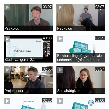
videregående område
03:07
03:07
Psykolog
Psykolog
40:33
02:25
Elevfordeling på gymnasiale
Studievælgeren 2.1
uddannelser (afstandszone
redigeret)
02:55
03:27
Projektleder
Socialrådgiver
02:20
02:00