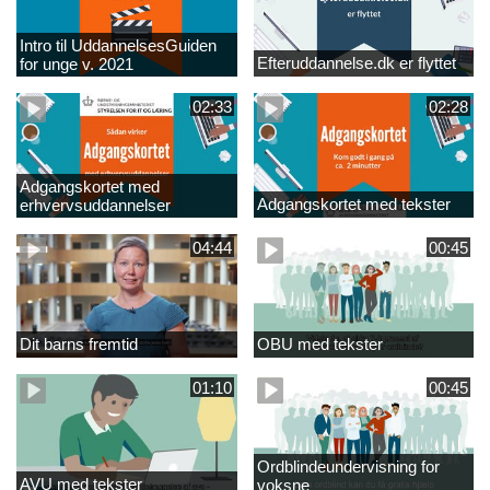
Intro til UddannelsesGuiden
Efteruddannelse.dk er flyttet
for unge v. 2021
02:33
02:28
Adgangskortet med
Adgangskortet med tekster
erhvervsuddannelser
04:44
00:45
Dit barns fremtid
OBU med tekster
01:10
00:45
Ordblindeundervisning for
AVU med tekster
voksne