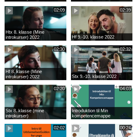
02:09
02:39
Htx 8. klasse (Mine
Hf 9.-10. klasse 2022
introkurser) 2022
02:30
02:32
Hf 8. klasse (Mine
Stx 9.-10. klasse 2022
introkurser) 2022
02:20
04:03
Stx 8. klasse (mine
Introduktion til Min
introkurser)
kompetencemappe
02:02
00:24