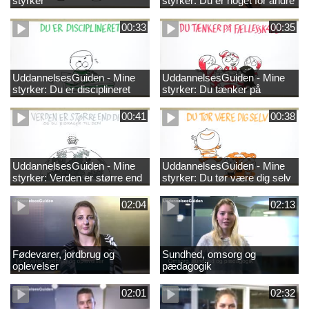
styrker
styrker: Du er noget for andre
00:33
00:35
UddannelsesGuiden - Mine
UddannelsesGuiden - Mine
styrker: Du er disciplineret
styrker: Du tænker på
fællesskabet
00:41
00:38
UddannelsesGuiden - Mine
UddannelsesGuiden - Mine
styrker: Verden er større end
styrker: Du tør være dig selv
dig og du bidrager til den
02:04
02:13
Fødevarer, jordbrug og
Sundhed, omsorg og
oplevelser
pædagogik
02:01
02:32