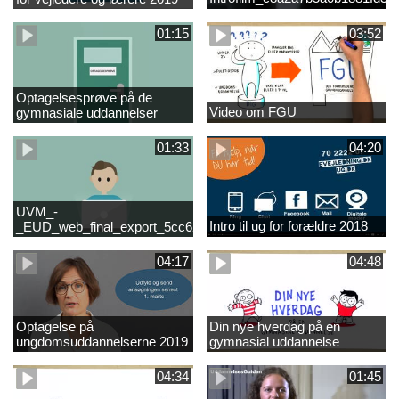
01:15
03:52
Optagelsesprøve på de
Video om FGU
gymnasiale uddannelser
01:33
04:20
UVM_-
Intro til ug for forældre 2018
_EUD_web_final_export_5cc62b2de8a2eab5775e52e524e16290
04:17
04:48
Optagelse på
Din nye hverdag på en
ungdomsuddannelserne 2019
gymnasial uddannelse
04:34
01:45