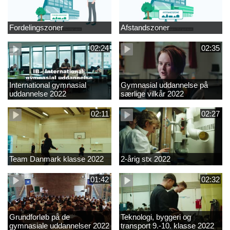
Fordelingszoner
Afstandszoner
02:24
02:35
International gymnasial
Gymnasial uddannelse på
uddannelse 2022
særlige vilkår 2022
02:11
02:27
Team Danmark klasse 2022
2-årig stx 2022
01:42
02:32
Grundforløb på de
Teknologi, byggeri og
gymnasiale uddannelser 2022
transport 9.-10. klasse 2022