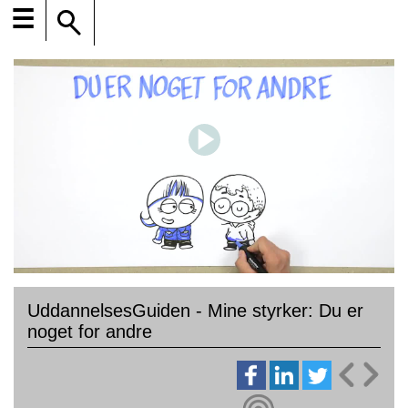
☰
UddannelsesGuiden - Mine styrker: Du er
noget for andre