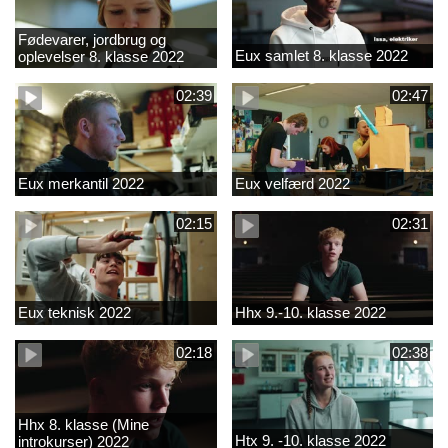
Fødevarer, jordbrug og
Eux samlet 8. klasse 2022
oplevelser 8. klasse 2022
02:39
02:47
Eux merkantil 2022
Eux velfærd 2022
02:15
02:31
Eux teknisk 2022
Hhx 9.-10. klasse 2022
02:18
02:38
Hhx 8. klasse (Mine
Htx 9. -10. klasse 2022
introkurser) 2022