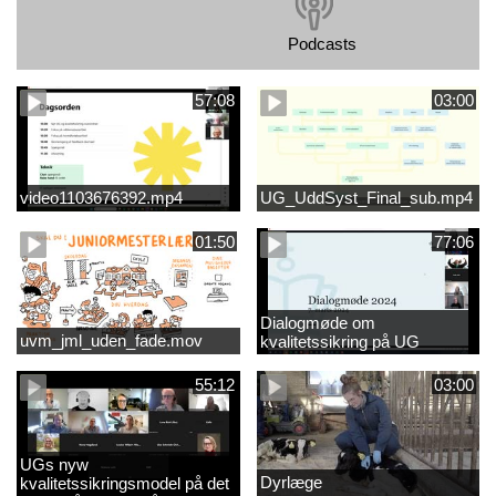
Podcasts
57:08
03:00
video1103676392.mp4
UG_UddSyst_Final_sub.mp4
01:50
77:06
Dialogmøde om
uvm_jml_uden_fade.mov
kvalitetssikring på UG
55:12
03:00
UGs nyw
Dyrlæge
kvalitetssikringsmodel på det