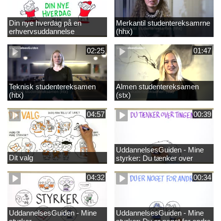
Din nye hverdag på en
Merkantil studentereksamrne
erhvervsuddannelse
(hhx)
02:25
01:47
Teknisk studentereksamen
Almen studentereksamen
(htx)
(stx)
04:57
00:39
UddannelsesGuiden - Mine
Dit valg
styrker: Du tænker over
tingene
04:32
00:34
UddannelsesGuiden - Mine
UddannelsesGuiden - Mine