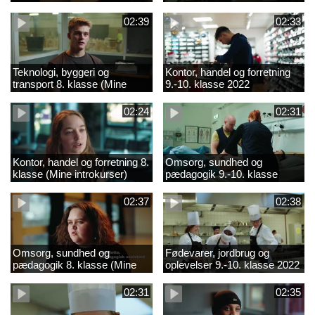
02:39
02:33
Teknologi, byggeri og
Kontor, handel og forretning
transport 8. klasse (Mine
9.-10. klasse 2022
introkurser) 2022
02:24
02:31
Kontor, handel og forretning 8.
Omsorg, sundhed og
klasse (Mine introkurser)
pædagogik 9.-10. klasse
2022
2022
02:37
02:38
Omsorg, sundhed og
Fødevarer, jordbrug og
pædagogik 8. klasse (Mine
oplevelser 9.-10. klasse 2022
introkurser) 2022
02:31
02:35